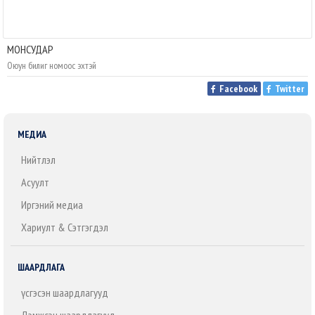
МОНСУДАР
Оюун билиг номоос эхтэй
Facebook
Twitter
МЕДИА
Нийтлэл
Асуулт
Иргэний медиа
Хариулт & Сэтгэгдэл
ШААРДЛАГА
Үүсгэсэн шаардлагууд