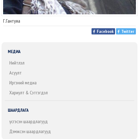
Г.Гантуяа
Facebook
Twitter
МЕДИА
Нийтлэл
Асуулт
Иргэний медиа
Хариулт & Сэтгэгдэл
ШААРДЛАГА
Үүсгэсэн шаардлагууд
Дэмжсэн шаардлагууд