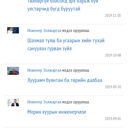
төлбөргүй болсонд эрх барьж буй
улстөрчид бүгд буруутай
2019-11-03
Инженер Золжаргал
мэдээ орууллаа.
Шахмал түлш ба угаарын хийн тухай
сануулах гурван зүйл
2019-10-08
Инженер Золжаргал
мэдээ орууллаа.
Хуурамч буянтан ба төрийн далбаа
2019-09-30
Инженер Золжаргал
мэдээ орууллаа.
Морин хуурын инженерчлэл
2019-09-01