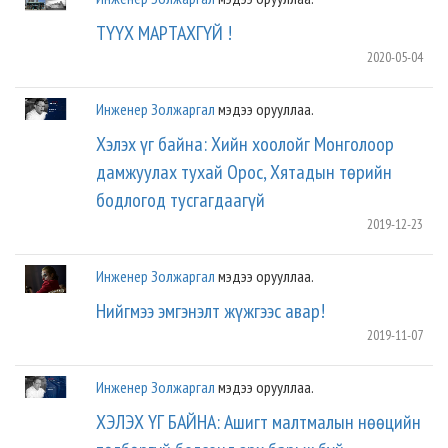
ТҮҮХ МАРТАХГҮЙ !
2020-05-04
Инженер Золжаргал
мэдээ орууллаа.
Хэлэх үг байна: Хийн хоолойг Монголоор
дамжуулах тухай Орос, Хятадын төрийн
бодлогод тусгагдаагүй
2019-12-23
Инженер Золжаргал
мэдээ орууллаа.
Нийгмээ эмгэнэлт жүжгээс авар!
2019-11-07
Инженер Золжаргал
мэдээ орууллаа.
ХЭЛЭХ ҮГ БАЙНА: Ашигт малтмалын нөөцийн