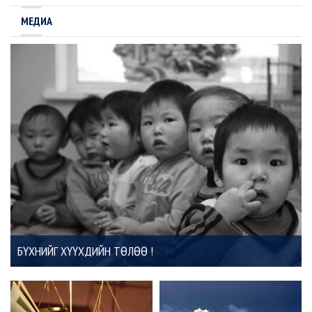
МЕДИА
БҮХНИЙГ ХҮҮХДИЙН ТӨЛӨӨ !