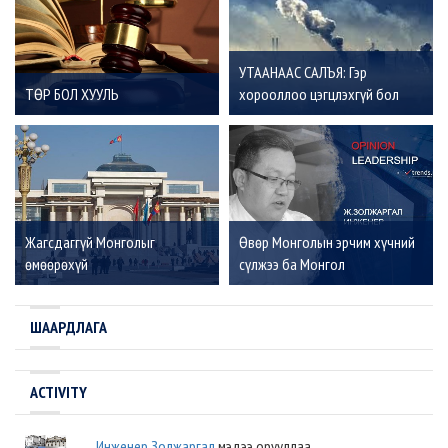
УТААНААС САЛЪЯ: Гэр
ТӨР БОЛ ХУУЛЬ
хорооллоо цэгцлэхгүй бол
бидэнд ирээдүй байхгүй
Жагсдаггүй Монголыг
Өвөр Монголын эрчим хүчний
өмөөрөхүй
сүлжээ ба Монгол
ШААРДЛАГА
ACTIVITY
Инженер Золжаргал
мэдээ орууллаа.