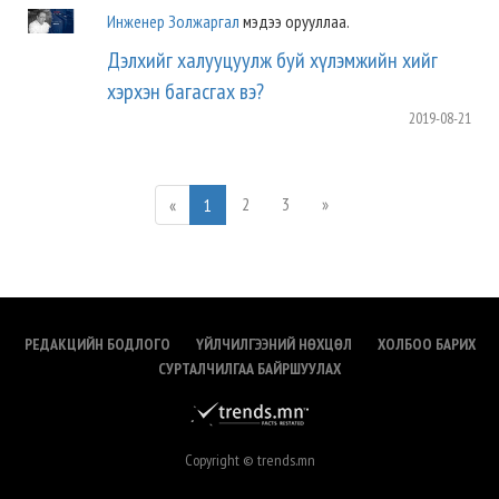
Инженер Золжаргал
мэдээ орууллаа.
Дэлхийг халууцуулж буй хүлэмжийн хийг
хэрхэн багасгах вэ?
2019-08-21
2
3
»
«
1
РЕДАКЦИЙН БОДЛОГО
ҮЙЛЧИЛГЭЭНИЙ НӨХЦӨЛ
ХОЛБОО БАРИХ
СУРТАЛЧИЛГАА БАЙРШУУЛАХ
Copyright © trends.mn