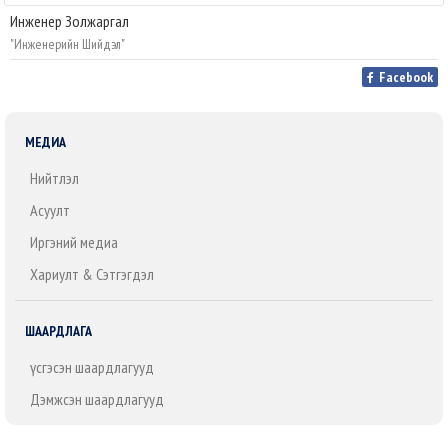
Инженер Золжаргал
"Инженерийн Шийдэл"
Facebook
МЕДИА
Нийтлэл
Асуулт
Иргэний медиа
Хариулт & Сэтгэгдэл
ШААРДЛАГА
Үүсгэсэн шаардлагууд
Дэмжсэн шаардлагууд