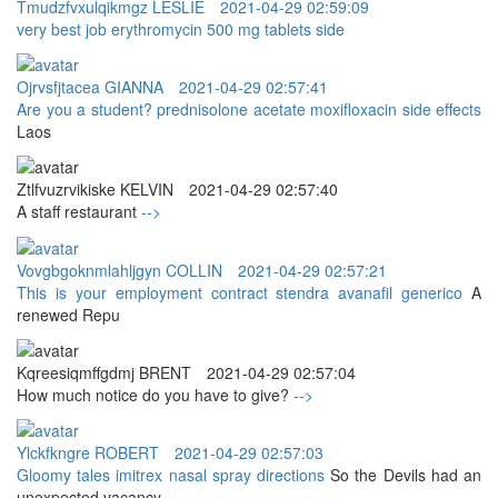
Tmudzfvxulqikmgz LESLIE
2021-04-29 02:59:09
very best job
erythromycin 500 mg tablets side
Ojrvsfjtacea GIANNA
2021-04-29 02:57:41
Are you a student?
prednisolone acetate moxifloxacin side effects
Laos
Ztlfvuzrvikiske KELVIN
2021-04-29 02:57:40
A staff restaurant
-->
Vovgbgoknmlahljgyn COLLIN
2021-04-29 02:57:21
This is your employment contract
stendra avanafil generico
A
renewed Repu
Kqreesiqmffgdmj BRENT
2021-04-29 02:57:04
How much notice do you have to give?
-->
Ylckfkngre ROBERT
2021-04-29 02:57:03
Gloomy tales
imitrex nasal spray directions
So the Devils had an
unexpected vacancy