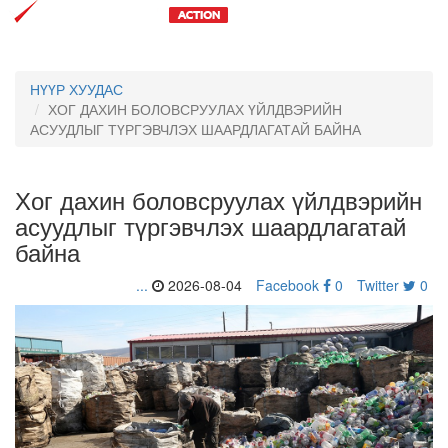
Toggl
navig
НҮҮР ХУУДАС
ХОГ ДАХИН БОЛОВСРУУЛАХ ҮЙЛДВЭРИЙН
АСУУДЛЫГ ТҮРГЭВЧЛЭХ ШААРДЛАГАТАЙ БАЙНА
Хог дахин боловсруулах үйлдвэрийн
асуудлыг түргэвчлэх шаардлагатай
байна
...
2026-08-04
Facebook
0
Twitter
0