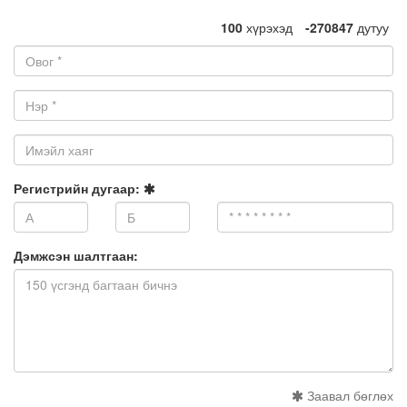
270947
дэмжигч
Complete
100
хүрэхэд
-270847
дутуу
Овог:
Нэр:
Имэйл
хаяг:
Регистрийн дугаар:
Дэмжсэн шалтгаан:
Заавал бөглөх