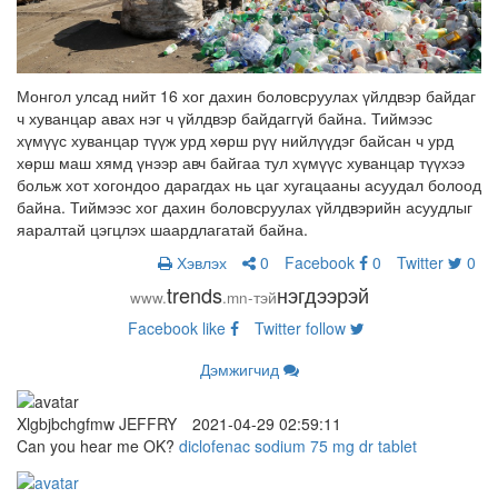
Монгол улсад нийт 16 хог дахин боловсруулах үйлдвэр байдаг
ч хуванцар авах нэг ч үйлдвэр байдаггүй байна. Тиймээс
хүмүүс хуванцар түүж урд хөрш рүү нийлүүдэг байсан ч урд
хөрш маш хямд үнээр авч байгаа тул хүмүүс хуванцар түүхээ
больж хот хогондоо дарагдах нь цаг хугацааны асуудал болоод
байна. Тиймээс хог дахин боловсруулах үйлдвэрийн асуудлыг
яаралтай цэгцлэх шаардлагатай байна.
Хэвлэх
0
Facebook
0
Twitter
0
trends
нэгдээрэй
www.
.mn-тэй
Facebook
like
Twitter
follow
Дэмжигчид
Xlgbjbchgfmw JEFFRY
2021-04-29 02:59:11
Can you hear me OK?
diclofenac sodium 75 mg dr tablet