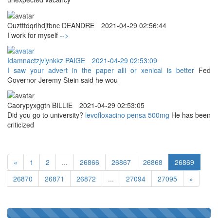
Ouztttdqrihdjfbnc DEANDRE
2021-04-29 02:56:44
I work for myself
-->
Idamnactzjviynkkz PAIGE
2021-04-29 02:53:09
I saw your advert in the paper
alli or xenical is better
Fed
Governor Jeremy Stein said he wou
Caorypyxggtn BILLIE
2021-04-29 02:53:05
Did you go to university?
levofloxacino pensa 500mg
He has been
criticized
«
1
2
...
26866
26867
26868
26869
26870
26871
26872
...
27094
27095
»
100%