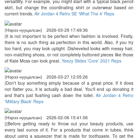
versatility. For example, you might start with a typical black pencil
skirt, but change the coordinating shirt or outerwear based on
current trends.
Air Jordan 4 Retro SE 'What The 4' Reps
(Нэрээ нууцалсан)
2026-03-29 17:49:36
|It is not important to be perfect when fashion is involved. Firstly,
there is no such thing as perfection in this world. Also, if you try
too hard, you may look uptight. Disheveled looks with messy hair,
non-matching shoes, or not completely buttoned pieces like those
of Kate Moss can look great.
Yeezy Slides 'Core' 2021 Reps
(Нэрээ нууцалсан)
2026-03-27 12:05:26
|Don't buy something simply because of a great price. If it does
not flatter you, it is actually a bad deal. You'll end up donating it
and that's just flushing cash down the toilet.
Air Jordan 4 Retro
'Military Black' Reps
(Нэрээ нууцалсан)
2026-02-06 15:41:06
}{Before getting ready to throw out your beauty products, use
every last ounce of it. For a products that come in tubes, think
about using a squeezer that is made for toothpaste. To get the