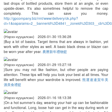
last drops of bottled products, store them at an angle, or even
upside-down. It's also sometimes helpful to remove the cap
completely. This can save you money.
http://gpcompany.biz/rmt/www/delivery/ck.php?
ct=1&oaparams=2__bannerid%3D4841__zoneid%3D303__cb%3D0
(Нэрээ нууцалсан)
2026-01-30 15:36:28
|Buy a lot of basics. Target items that are always in fashion, yet
work with other styles as well. A basic black dress or blazer can
be worn year after year.
農曆新年禮物籃
(Нэрээ нууцалсан)
2026-01-29 15:27:18
}Sure you may not like fashion, but other people are paying
attention. These tips will help you look your best at all times. Your
life will benefit when your wardrobe is improved.
熊運連連賀年美
酒美食禮籃
(Нэрээ нууцалсан)
2026-01-16 18:13:38
|On a hot summer's day, wearing your hair up can be fashionable
and functional. Long, loose hair can get in the way during work or