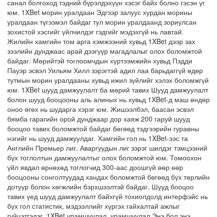
санал болгоход тэдний бүрэлдэхүүн хэсэг байх болно гэсэн үг
юм. 1XBet морин уралдаан Эдгээр залуус хурдан морины
уралдаан түгээмэл байдаг тул морин уралдаанд зориулсан
зохистой хэсгийг үйлчилдэг гэдгийг мэдэхгүй нь лавтай.
Жилийн хамгийн том арга хэмжээний хувьд 1XBet дээр зах
зээлийн дунджаас арай дээгүүр магадлалыг олох боломжтой
байдаг. Мөрийтэй тоглоомчдын хүртээмжийн хувьд Пэдди
Пауэр эсвэл Уильям Хилл зэрэгтэй адил лаа барьдаггүй өдөр
тутмын морин уралдааны хувьд ижил зүйлийг хэлэх боломжгүй
юм. 1XBet шууд дамжуулалт ба мөрий тавих Шууд дамжуулалт
болон шууд бооцооны аль алиных нь хувьд 1XBet-д маш өндөр
оноо өгөх нь шударга хэрэг юм. Жишээлбэл, баасан эсвэл
бямба гарагийн орой дунджаар дор хаяж 200 гаруй шууд
бооцоо тавих боломжтой байдаг бөгөөд тэдгээрийн гуравны
нэгийг нь шууд дамжуулдаг. Хамгийн гол нь 1XBet-ээс та
Английн Премьер лиг, Аваргуудын лиг зэрэг шилдэг тэмцээний
бүх тоглолтын дамжуулалтыг олох боломжтой юм. Томоохон
үйл явдал өрнөхөд тоглогчид 300-аас доошгүй өөр өөр
бооцооны сонголтуудад хандах боломжтой бөгөөд бүх төрлийн
дотуур болон хөгжлийн бэрхшээлтэй байдаг. Шууд бооцоо
тавих үед шууд дамжуулалт байхгүй тохиолдолд интерфэйс нь
бүх гол статистик, мэдээллийг хүргэх гайхалтай ажлыг
гүйцэтгэдэг. 1XBet урамшуулал, урамшуулал Энэ бол энэ