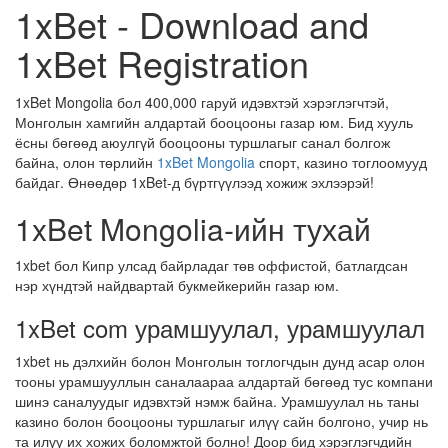
1xBet - Download and
1xBet Registration
1xBet Mongolia бол 400,000 гаруй идэвхтэй хэрэглэгчтэй,
Монголын хамгийн алдартай бооцооны газар юм. Бид хууль
ёсны бөгөөд аюулгүй бооцооны туршлагыг санал болгож
байна, олон төрлийн
1xBet Mongolia
спорт, казино тоглоомууд
байдаг. Өнөөдөр 1xBet-д бүртгүүлээд хожиж эхлээрэй!
1xBet Mongolia-ийн тухай
1xbet бол Кипр улсад байрладаг төв оффистой, батлагдсан
нэр хүндтэй найдвартай букмейкерийн газар юм.
1xBet com урамшуулал, урамшуулал
1xbet нь дэлхийн болон Монголын тоглогчдын дунд асар олон
тооны урамшууллын саналаараа алдартай бөгөөд тус компани
шинэ саналуудыг идэвхтэй нэмж байна. Урамшуулал нь таны
казино болон бооцооны туршлагыг илүү сайн болгоно, учир нь
та илүү их хожих боломжтой болно! Доор бид хэрэглэгчдийн