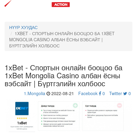
Toggl
navig
НҮҮР ХУУДАС
1XBET - СПОРТЫН ОНЛАЙН БООЦОО БА 1XBET
MONGOLIA CASINO АЛБАН ЁСНЫ ВЭБСАЙТ |
БҮРТГЭЛИЙН ХОЛБООС
1xBet - Спортын онлайн бооцоо ба
1xBet Mongolia Casino албан ёсны
вэбсайт | Бүртгэлийн холбоос
1.Mongolia
2022-08-21
Facebook
0
Twitter
0