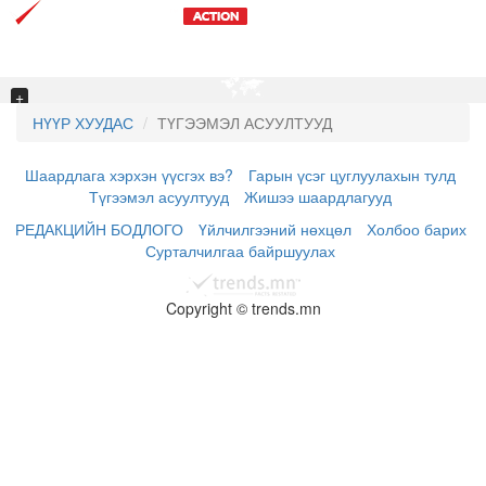
Toggl
navig
+
−
НҮҮР ХУУДАС
ТҮГЭЭМЭЛ АСУУЛТУУД
Шаардлага хэрхэн үүсгэх вэ?
Гарын үсэг цуглуулахын тулд
Түгээмэл асуултууд
Жишээ шаардлагууд
РЕДАКЦИЙН БОДЛОГО
Үйлчилгээний нөхцөл
Холбоо барих
Сурталчилгаа байршуулах
Copyright © trends.mn