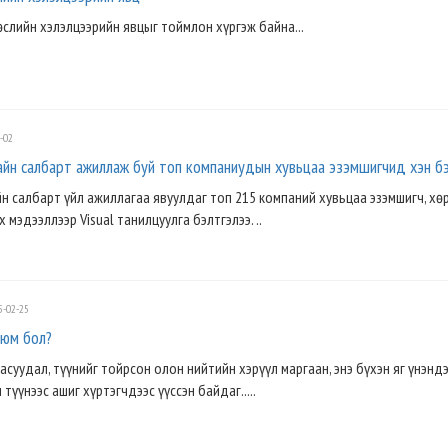
өслийн хэлэлцээрийн явцыг тоймлон хүргэж байна...
-02
айн салбарт ажиллаж буй топ компаниудын хувьцаа эзэмшигчид хэн б
н салбарт үйл ажиллагаа явуулдаг топ 215 компаний хувьцаа эзэмшигч, хө
мэдээллээр Visual танилцуулга бэлтгэлээ. ..
-02-25
 юм бол?
асуудал, түүнийг тойрсон олон нийтийн хэрүүл маргаан, энэ бүхэн яг үнэндэ
 түүнээс ашиг хүртэгчдээс үүссэн байдаг.....