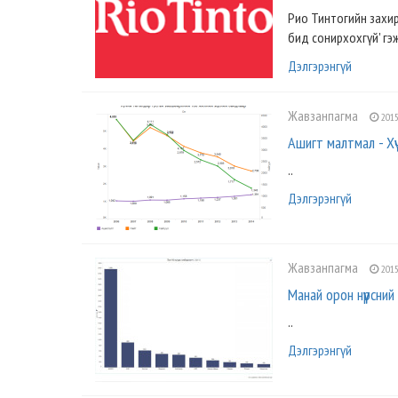
Рио Тинтогийн захир
бид сонирхохгүй' гэж 
Дэлгэрэнгүй
Жавзанпагма
2015
Ашигт малтмал - Х
..
Дэлгэрэнгүй
Жавзанпагма
2015
Манай орон нүүрсни
..
Дэлгэрэнгүй