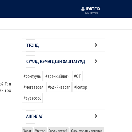
НЭВТРЭХ
БҮРТГҮҮЛЭХ
ТРЭНД
СҮҮЛД НЭМЭГДСЭН ХАШТАГУУД
#сонгууль
#ерөнхийлөгч
#OT
э? Тэд
#мегатөсөл
#эдийнзасаг
#icetop
ан тоо
#eyescool
АНГИЛАЛ
Засаг
Улс төр
Хууль эрхзүй
Олон улсын харилцаа