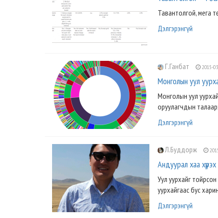
Тавантолгой, мега т
Дэлгэрэнгүй
Г.Ганбат
2015-03
Монголын уул уурх
Монголын уул уурхай
оруулагчдын талаарх 
Дэлгэрэнгүй
Л.Буддорж
2015
Андуурал хаа хүрэх
Уул уурхайг тойрсон 
уурхайгаас бус харин
Дэлгэрэнгүй