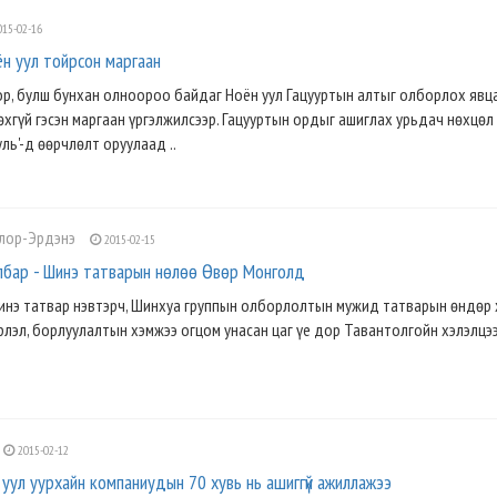
15-02-16
ён уул тойрсон маргаан
ор, булш бунхан олноороо байдаг Ноён уул Гацууртын алтыг олборлох явц
хгүй гэсэн маргаан үргэлжилсээр. Гацууртын ордыг ашиглах урьдач нөхцөл 
ль'-д өөрчлөлт оруулаад ..
олор-Эрдэнэ
2015-02-15
албар - Шинэ татварын нөлөө Өвөр Монголд
шинэ татвар нэвтэрч, Шинхуа группын олборлолтын мужид татварын өндөр 
лэл, борлуулалтын хэмжээ огцом унасан цаг үе дор Тавантолгойн хэлэлцэ
2015-02-12
уул уурхайн компаниудын 70 хувь нь ашиггүй ажиллажээ