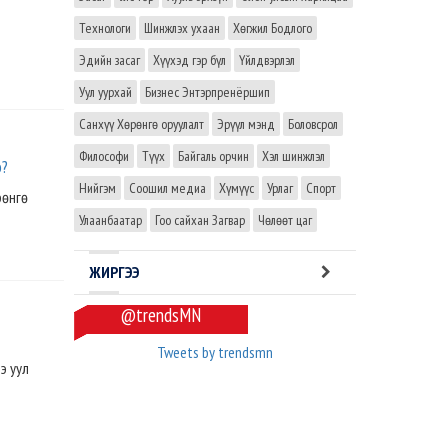
Технологи
Шинжлэх ухаан
Хөгжил Бодлого
Эдийн засаг
Хүүхэд гэр бүл
Үйлдвэрлэл
Уул уурхай
Бизнес Энтэрпренёршип
Санхүү Хөрөнгө оруулалт
Эрүүл мэнд
Боловсрол
Философи
Түүх
Байгаль орчин
Хэл шинжлэл
э?
Нийгэм
Соошил медиа
Хүмүүс
Урлаг
Спорт
рөнгө
Улаанбаатар
Гоо сайхан Загвар
Чөлөөт цаг
ЖИРГЭЭ
@trendsMN
Tweets by trendsmn
э уул