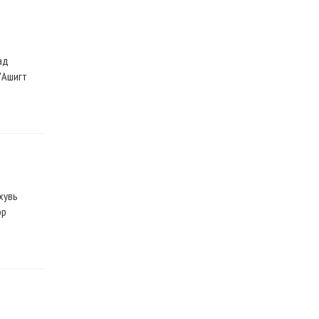
ад
'Ашигт
хувь
эр