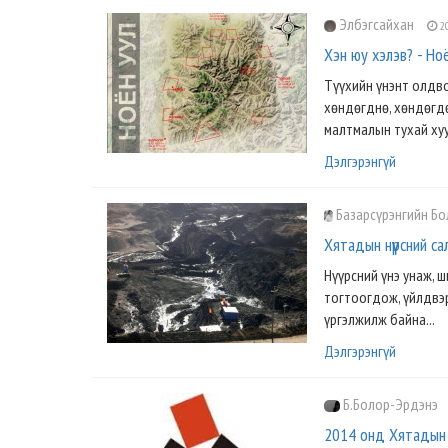
Элбэгсайхан
20
Хэн юу хэлэв? - Но
Түүхийн үнэнт олдв
хөндөгднө, хөндөгдө
малтмалын тухай хуу
Дэлгэрэнгүй
Базарсүрэнгийн Б
Хятадын нүүрсний с
Нүүрсний үнэ унаж, 
тогтоогдож, үйлдвэр
үргэлжилж байна...
Дэлгэрэнгүй
Б.Болор-Эрдэнэ
2014 онд Хятадын 