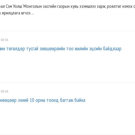
ал Сэм Уолш 'Монголын засгийн газрын хувь эзэмшлээ зарж, роялтиг нэмэх 
ярилцлага өгчээ. ..
-02-16
үчин төгөлдөр тусгай зөвшөөрлийн тоо жилийн эцсийн байдлаар
-02-16
й нөөцөөр эхний 10 орны тоонд багтаж байна