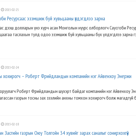
2015-02-25
оби Ресурсаас эзэмшиж буй хувьцааны үлдэгдлээ зарна
аас дээш долларын үнэ хүрч асан Монголын нүүрс олборлогч Саусгоби Ресу
цаагаа таслахын тулд одоо эзэмшиж буй хувьцааны бүх үлдэгдлээ зарна г
2015-02-24
ны хохирогч – Роберт Фрийдландын компанийн нэг Айвенхоу Энержи
ө оруулагч Роберт Фрийдландын шүхэрт байдаг компанийн нэг Айвенхоу Э
агассан газрын тосны зах зээлийн анхны томхон хохирогч болж магадгүй ба
2015-02-18
н Засгийн газрын Оюу Толгойн 34 хувийг зарах саналыг сонирхохгүй