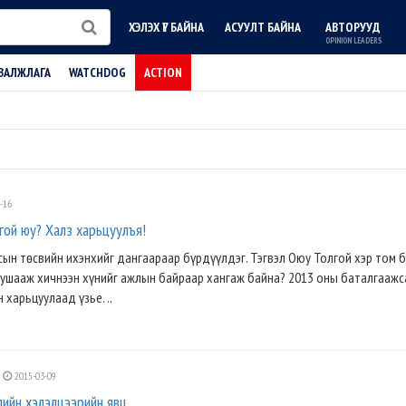
ХЭЛЭХ ҮГ БАЙНА
АСУУЛТ БАЙНА
АВТОРУУД
OPINION LEADERS
ВАЛЖЛАГА
WATCHDOG
ACTION
-16
лгой юу? Халз харьцуулъя!
сын төсвийн ихэнхийг дангаараар бүрдүүлдэг. Тэгвэл Оюу Толгой хэр том б
тушааж хичнээн хүнийг ажлын байраар хангаж байна? 2013 оны баталгаажс
харьцуулаад үзье. ..
2015-03-09
лийн хэлэлцээрийн явц