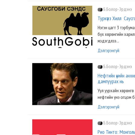
Б.Болор-Эрдэнэ
Туркүоз Хилл Саусг
Нэгэн цагт 3 тэрбум
бүх хөрөнгийн харил
мэдэгдлээ...
Дэлгэрэнгүй
Б.Болор-Эрдэнэ
Нефтийн үнийн анх
дампуурах нь
Уул уурхайн хөрөнг
нефтийн үнэ огцом б
Дэлгэрэнгүй
Б.Болор-Эрдэнэ
Рио Тинто: Монголы