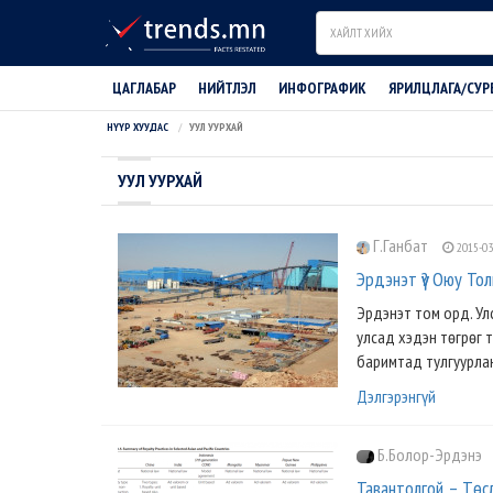
Search
ЦАГЛАБАР
НИЙТЛЭЛ
ИНФОГРАФИК
ЯРИЛЦЛАГА/СУР
НҮҮР ХУУДАС
УУЛ УУРХАЙ
УУЛ УУРХАЙ
Г.Ганбат
2015-03
Эрдэнэт үү? Оюу То
Эрдэнэт том орд. Ул
улсад хэдэн төгрөг 
баримтад тулгуурлан 
Дэлгэрэнгүй
Б.Болор-Эрдэнэ
Тавантолгой – Төс