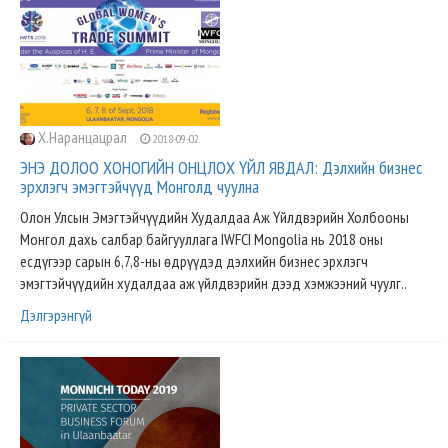
Х.Наранцацрал
2018-09-02
ЭНЭ ДОЛОО ХОНОГИЙН ОНЦЛОХ ҮЙЛ ЯВДАЛ: Дэлхийн бизнес
эрхлэгч эмэгтэйчүүд Монголд чуулна
Олон Улсын Эмэгтэйчүүдийн Худалдаа Аж Үйлдвэрийн Холбооны
Монгол дахь салбар байгууллага IWFCI Mongolia нь 2018 оны
есдүгээр сарын 6,7,8-ны өдрүүдэд дэлхийн бизнес эрхлэгч
эмэгтэйчүүдийн худалдаа аж үйлдвэрийн дээд хэмжээний чуулг..
Дэлгэрэнгүй