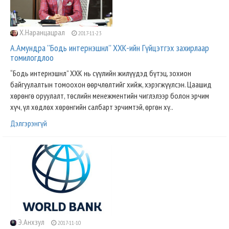
Х.Наранцацрал
2017-11-23
А.Амундра ''Бодь интернэшнл'' ХХК-ийн Гүйцэтгэх захирлаар
томилогдлоо
“Бодь интернэшнл” ХХК нь сүүлийн жилүүдэд бүтэц, зохион
байгуулалтын томоохон өөрчлөлтийг хийж, хэрэгжүүлсэн. Цаашид
хөрөнгө оруулалт, төслийн менежментийн чиглэлээр болон эрчим
хүч, үл хөдлөх хөрөнгийн салбарт эрчимтэй, өргөн хү..
Дэлгэрэнгүй
Э.Анхзул
2017-11-10