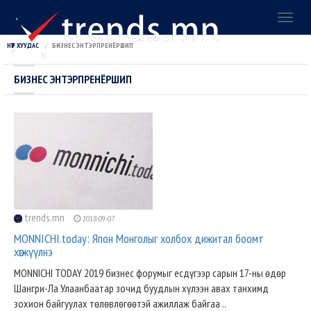
Toggl
naviga
НҮҮР ХУУДАС
БИЗНЕС ЭНТЭРПРЕНЁРШИП
БИЗНЕС ЭНТЭРПРЕНЁРШИП
trends.mn
2018-09-07
MONNICHI.today: Япон Монголыг холбох дижитал боомт
хөгжүүлнэ
MONNICHI TODAY 2019 бизнес форумыг есдүгээр сарын 17-ны өдөр
Шангри-Ла Улаанбаатар зочид буудлын хүлээн авах танхимд
зохион байгуулах төлөвлөгөөтэй ажиллаж байгаа ..