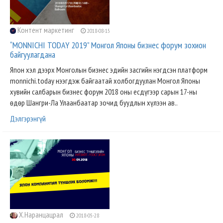
Контент маркетинг
2018-08-15
“MONNICHI TODAY 2019” Монгол Японы бизнес форум зохион
байгуулагдана
Япон хэл дээрх Монголын бизнес эдийн засгийн нэгдсэн платформ
monnichi.today нээгдэж байгаатай холбогдуулан Монгол Японы
хувийн салбарын бизнес форум 2018 оны есдүгээр сарын 17-ны
өдөр Шангри-Ла Улаанбаатар зочид буудлын хүлээн ав..
Дэлгэрэнгүй
Х.Наранцацрал
2018-05-28