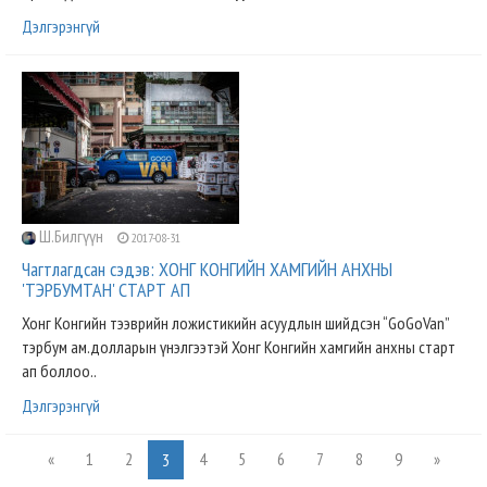
Дэлгэрэнгүй
Ш.Билгүүн
2017-08-31
Чагтлагдсан сэдэв: ХОНГ КОНГИЙН ХАМГИЙН АНХНЫ
'ТЭРБУМТАН' СТАРТ АП
Хонг Конгийн тээврийн ложистикийн асуудлын шийдсэн “GoGoVan”
тэрбум ам.долларын үнэлгээтэй Хонг Конгийн хамгийн анхны старт
ап боллоо..
Дэлгэрэнгүй
«
1
2
4
5
6
7
8
9
»
3