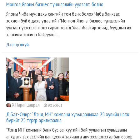
Монгол Японы бизнес түншлэлийн уулзалт болно
Японы Чиба муж дахь хамгийн том банк болох Чиба банкаас
зохион буй 6 дахь удаагийн “Монгол-Японы бизнес түншлэлийн
уулзалт үзэсгэлэнг энэ сарын зо-нд Улаанбаатар зочид буудлын их
танхимд зохион байгуулна...
Дэлгэрэнгүй
Х.Наранцацрал
2018-02-21
Д.Бат-Очир: “Лэнд МН” компани хувьцааныхаа 25 хувийн нэгж
бүрийг 25 төгрөгөөр арилжаална
“Лэнд МН” компани банк бус санхүүгийн байгууллагын хувьцааны
анхдагч зах зээлийн цан цохиж захиалга авч эхэлсэнээ албан ёсоор