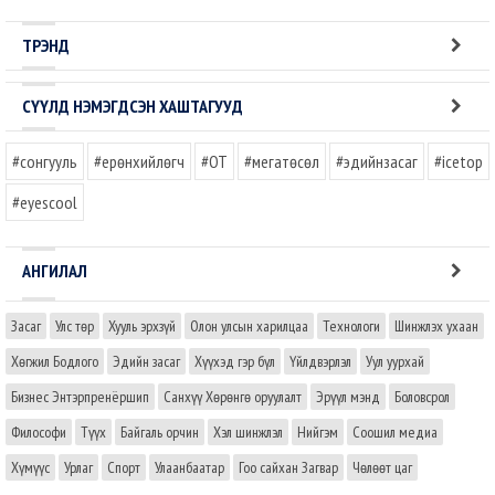
ТРЭНД
СҮҮЛД НЭМЭГДСЭН ХАШТАГУУД
#сонгууль
#ерөнхийлөгч
#OT
#мегатөсөл
#эдийнзасаг
#icetop
#eyescool
АНГИЛАЛ
Засаг
Улс төр
Хууль эрхзүй
Олон улсын харилцаа
Технологи
Шинжлэх ухаан
Хөгжил Бодлого
Эдийн засаг
Хүүхэд гэр бүл
Үйлдвэрлэл
Уул уурхай
Бизнес Энтэрпренёршип
Санхүү Хөрөнгө оруулалт
Эрүүл мэнд
Боловсрол
Философи
Түүх
Байгаль орчин
Хэл шинжлэл
Нийгэм
Соошил медиа
Хүмүүс
Урлаг
Спорт
Улаанбаатар
Гоо сайхан Загвар
Чөлөөт цаг