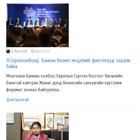
Э.Анхзул
2017-11-23
Л.Соронзонболд: Банкны бизнес моделийг финтекүүд задалж
байна
Монголын Банкны холбоо, Европын Сэргээн босголт Хөгжлийн
банктай хамтран Жижиг дунд бизнесийн санхүүгийн хүртээмж
форумыг зохион байгууллаа...
Дэлгэрэнгүй