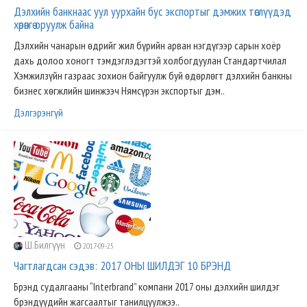
Дэлхийн банкнаас уул уурхайн бус экспортыг дэмжих төслүүдэд
хөрөнгө оруулж байна
Дэлхийн чанарын өдрийг жил бүрийн арван нэгдүгээр сарын хоёр
дахь долоо хоногт тэмдэглэдэгтэй холбогдуулан Стандартчилал
Хэмжилзүйн газраас зохион байгуулж буй өдөрлөгт дэлхийн банкны
бизнес хөгжлийн шинжээч Нямсүрэн экспортыг дэм..
Дэлгэрэнгүй
Ш.Билгүүн
2017-09-25
Чагтлагдсан сэдэв: 2017 ОНЫ ШИЛДЭГ 10 БРЭНД
Брэнд судалгааны “Interbrand” компани 2017 оны дэлхийн шилдэг
брэндүүдийн жагсаалтыг танилцуулжээ..