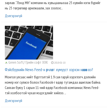
зарлав. “Лэнд МН” компани нь хувьцааныхаа 25 хувийн нэгж бүрийг
нь 25 төгрөгөөр арилжаалж, зах зээлээс..
Дэлгэрэнгүй
Green Soft/ Грийн софт ХХК
2018-01-18
Фэйсбүүкийн News Feed-н өөрчлөлт хүмүүст хэрхэн нөлөөлөх вэ?
Монгол улсаас нийт бүртгэлтэй 1.9 сая гаруй хэрэглэгч дэлхийн
номер нэг сүлжээ болох Facebook-г өдөр тутамдаа ашиглаж байна.
Саяхан буюу 1 сарын 11-ний өдөр Facebook компаниас News Feed-
тэй холбоотой чухал мэдэгдлийг хийлээ. ..
Дэлгэрэнгүй