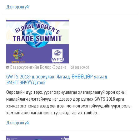
Дэлгэрэнгүй
Базарсүрэнгийн Болор-Эрдэнэ
2018-09-03
GWTS 2018-д зориулав: Яагаад ӨНӨӨДӨР яагаад
ЭМЭГТЭЙЧҮҮД гэж?
Өөрсдийн дүр төрх, үүрэг хариуцлагаа хязгаарлаагүй орон орны
манлайлагч эмэгтэйчүүд нэг дээвэр дор цуглах GWTS 2018 арга
хэмжээ энэ тэмдэглэлд хөндсөн монгол эмэгтэйчүүдийн үүрэг роль,
хамтын ажиллагааг шинэ түвшинд гаргах талбар..
Дэлгэрэнгүй