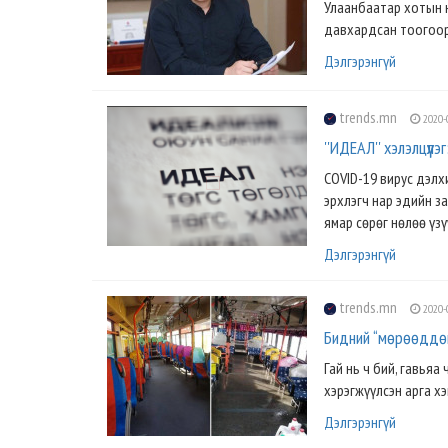
Улаанбаатар хотын н
давхардсан тоогоор 
Дэлгэрэнгүй
trends.mn
2020-
''ИДЕАЛ'' хэлэлцүүл
COVID-19 вирус дэлх
эрхлэгч нар эдийн з
ямар сөрөг нөлөө үзү
Дэлгэрэнгүй
trends.mn
2020-
Бидний “мөрөөддөг
Гай нь ч бий, гавьяа
хэрэгжүүлсэн арга хэ
Дэлгэрэнгүй