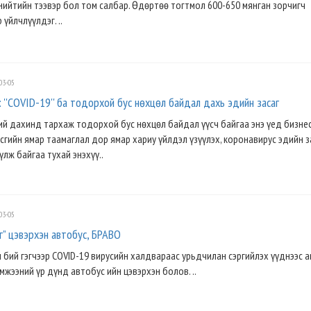
ийтийн тээвэр бол том салбар. Өдөртөө тогтмол 600-650 мянган зорчигч
үйлчлүүлдэг. ..
03-05
эг: ''COVID-19'' ба тодорхой бус нөхцөл байдал дахь эдийн засаг
ий дахинд тархаж тодорхой бус нөхцөл байдал үүсч байгаа энэ үед бизне
асгийн ямар таамаглал дор ямар хариу үйлдэл үзүүлэх, коронавирус эдийн з
үлж байгаа тухай энэхүү..
03-05
” цэвэрхэн автобус, БРАВО
 ч бий гэгчээр COVID-19 вирусийн халдвараас урьдчилан сэргийлэх үүднээс а
мжээний үр дүнд автобус ийн цэвэрхэн болов. ..