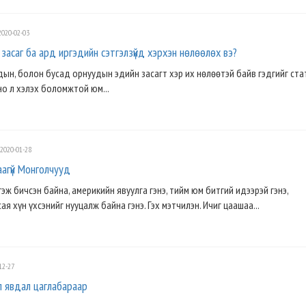
020-02-03
засаг ба ард иргэдийн сэтгэлзүйд хэрхэн нөлөөлөх вэ?
ын, болон бусад орнуудын эдийн засагт хэр их нөлөөтэй байв гэдгийг ста
но л хэлэх боломжтой юм...
2020-01-28
агүй Монголчууд
ж бичсэн байна, америкийн явуулга гэнэ, тийм юм битгий идээрэй гэнэ,
ая хүн үхсэнийг нууцалж байна гэнэ. Гэх мэтчилэн. Ичиг цаашаа...
12-27
л явдал цаглабараар