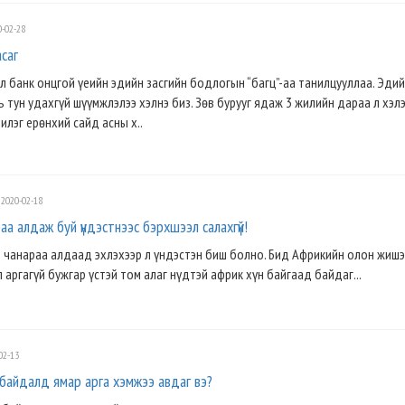
-02-28
саг
ол банк онцгой үеийн эдийн засгийн бодлогын “багц”-аа танилцууллаа. Эди
ь тун удахгүй шүүмжлэлээ хэлнэ биз. Зөв бурууг ядаж 3 жилийн дараа л хэл
лэг ерөнхий сайд асны х..
2020-02-18
а алдаж буй үндэстнээс бэрхшээл салахгүй!
 чанараа алдаад эхлэхээр л үндэстэн биш болно. Бид Африкийн олон жишэ
 аргагүй бужгар үстэй том алаг нүдтэй африк хүн байгаад байдаг...
02-13
 байдалд ямар арга хэмжээ авдаг вэ?