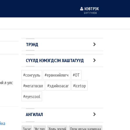
НЭВТРЭХ
БҮРТГҮҮЛЭХ
ТРЭНД
СҮҮЛД НЭМЭГДСЭН ХАШТАГУУД
#сонгууль
#ерөнхийлөгч
#OT
й л улс
#мегатөсөл
#эдийнзасаг
#icetop
#eyescool
АНГИЛАЛ
йна
Засаг
Улс төр
Хууль эрхзүй
Олон улсын харилцаа