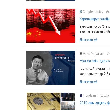
Simplenomics
2
Коронавирус эдийн 
Вирусын нөлөө Хятад
тоо нэгтгэгдсэн хой
Дэлгэрэнгүй
Эрин М.Тулгат
Мэдээллийн дархла
Гадны сайтуудад ингэ
коронавирусээр 2-3 с
Дэлгэрэнгүй
trends.mn
2019-
2019 оны онцлох үй