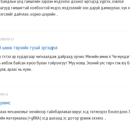
байдлын үед гамшгийн зарлан мэдээлэх дохиог иргэдэд хүргэх, хэвлэл
агууд гамшигтай холбоотой мэдээ, мэдээллийг нэн даруй дамжуулах, хүн х
эгслийг дайчлах, хорио цээрийн ..
2020-02-13
ний шинж төрхийн тухай эргэцүүлэл
 гэтэл ар хударгаар чигнаалдаж дайраад орчих. Мөчийн өмнө л 'Чи мундаг 
ь илбэж байсан хүнээ булан тойронгуут 'Муу новш. Энэний улс төрч гэж юу 
лж, араас нь нули..
-02-11
нулимс
ах механизмыг энгийнээр тайлбарлавал вирус эсд титмээрээ бэхлэгдэнэ. 
ийн материалаа (+gRNA) эсд шахаад эс дотор үржиж эхэлнэ. ..