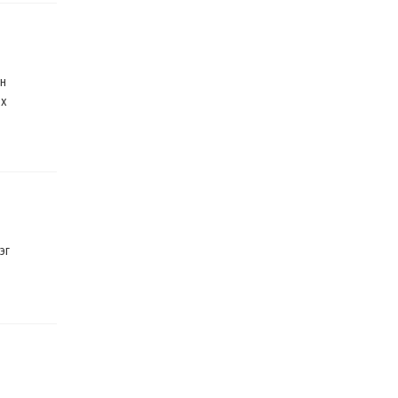
йн
эх
эг