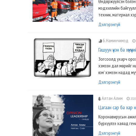
Өндөржүүлсэн бэлэн 
мэдээллийн байгуулл
техник, материал хэр
Дэлгэрэнгүй
Б.Наминчимэд
Гашуун үнэн ба хүмүү
Зогсоолд ухарч орох
хэмээн дал мөрийг н
юм' хэмээн надад муу
Дэлгэрэнгүй
Алтан Алим
2020
Цагаан сар ба хар 
Коронавирусын ажилл
бүрхүүлээ хаяад ген
Дэлгэрэнгүй