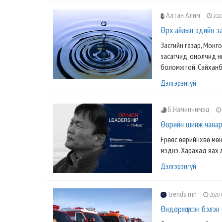
Алтан Алим
2020
Өрх айлын эдийн за
Засгийн газар, Монг
засагчид, онолчид н
боломжтой. Сайханби
Дэлгэрэнгүй
Б.Наминчимэд
Өөрийн шинж чанара
Ерөөс өөрийнхөө мөн
мэднэ. Харахад яах л
Дэлгэрэнгүй
trends.mn
2020-
Өндөржүүлсэн бэлэн