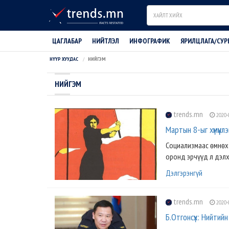
Search
ЦАГЛАБАР
НИЙТЛЭЛ
ИНФОГРАФИК
ЯРИЛЦЛАГА/СУР
НҮҮР ХУУДАС
НИЙГЭМ
НИЙГЭМ
trends.mn
2020-
Мартын 8-ыг хүмүүн
Социализмаас өмнөх 
оронд эрчүүд л дэлхи
Дэлгэрэнгүй
trends.mn
2020-
Б.Отгонсүх: Нийтийн