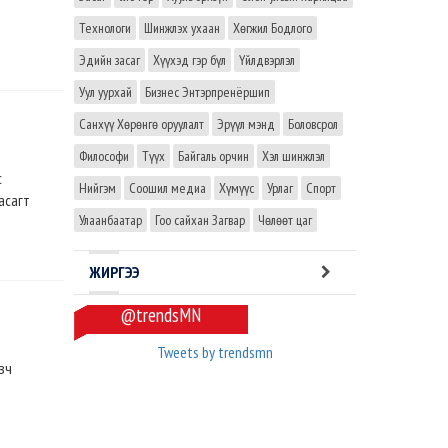
Технологи
Шинжлэх ухаан
Хөгжил Бодлого
Эдийн засаг
Хүүхэд гэр бүл
Үйлдвэрлэл
Уул уурхай
Бизнес Энтэрпренёршип
Санхүү Хөрөнгө оруулалт
Эрүүл мэнд
Боловсрол
Философи
Түүх
Байгаль орчин
Хэл шинжлэл
с
Нийгэм
Соошил медиа
Хүмүүс
Урлаг
Спорт
асагт
Улаанбаатар
Гоо сайхан Загвар
Чөлөөт цаг
ЖИРГЭЭ
@trendsMN
Tweets by trendsmn
вч