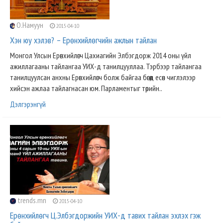
О.Намуун
2015-04-10
Хэн юу хэлэв? – Ерөнхийлөгчийн ажлын тайлан
Монгол Улсын Ерөнхийлөгч Цахиагийн Элбэгдорж 2014 оны үйл
ажиллагааны тайлангаа УИХ-д танилцууллаа. Тэрбээр тайлангаа
танилцуулсан анхны Ерөнхийлөгч болж байгаа бөгөөд есөн чиглэлээр
хийсэн ажлаа тайлагнасан юм. Парламентыг төрийн..
Дэлгэрэнгүй
trends.mn
2015-04-10
Ерөнхийлөгч Ц.Элбэгдоржийн УИХ-д тавих тайлан эхлэх гэж