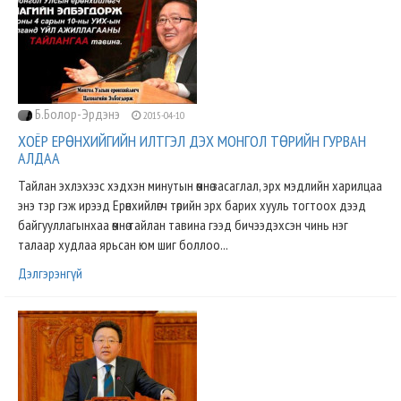
Б.Болор-Эрдэнэ
2015-04-10
ХОЁР ЕРӨНХИЙГИЙН ИЛТГЭЛ ДЭХ МОНГОЛ ТӨРИЙН ГУРВАН
АЛДАА
Тайлан эхлэхээс хэдхэн минутын өмнө засаглал, эрх мэдлийн харилцаа
энэ тэр гэж ирээд Ерөнхийлөгч төрийн эрх барих хууль тогтоох дээд
байгууллагынхаа өмнө тайлан тавина гээд бичээдэхсэн чинь нэг
талаар худлаа ярьсан юм шиг боллоо...
Дэлгэрэнгүй