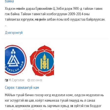
байна
Хэдхэн мөчийн дараа Ерөнхиийлөгч Ц.Элбэгдорж УИХ-д тайлан тавих
гэж байна. Тайлан тавихтай холбогдуулан 2009-2014 оны
тайлангаа хүргүүлж, мөн өөрийн албан ёсны вэб хуудастаа байрлуулсан.
..
Дэлгэрэнгүй
М.Сэргэлэн
2015-04-08
Сөрөх тавилангүй нам
МАНын тухай бичих гэхээр нэгд мэдээлэл хомс, олдсон мэдээлэл нь
нэг эсгүүртэй яв цав, хоёрт намынхаа тухай гишүүд нь л санаа
тавьж, шүүмжилж дэмжих нь зарчмын хувьд зөв зүйтэй гэж боддог