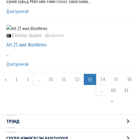
хүний хувьд МАН ийм тийм гэхээс зайлсхийж, ..
Дэлгэрэнгүй
Б.Болор-Эрдэнэ
2015-04-07
АН 25 жил iKonNews
...
Дэлгэрэнгүй
«
1
2
50
51
52
54
55
56
...
53
60
61
...
»
ТРЭНД
СҮҮЛД НЭМЭГДСЭН ХАШТАГУУД