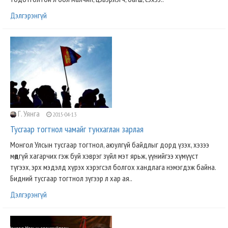
Дэлгэрэнгүй
Г. Уянга
2015-04-13
Тусгаар тогтнол чамайг тунхаглан зарлая
Монгол Улсын тусгаар тогтнол, аюулгүй байдлыг дорд үзэх, хэзээ
мөдгүй хагарчих гэж буй хэврэг зүйл мэт ярьж, үүнийгээ хүмүүст
түгээх, эрх мэдэлд хүрэх хэрэгсэл болгох хандлага нэмэгдэж байна.
Бидний тусгаар тогтнол зүгээр л хар ая..
Дэлгэрэнгүй