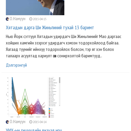
О.Намуун
2015-04-15
Хятадын дарга Ши Жиньпиний тухай 13 баримт
Нью Йорк сэтгүүл Хятадын удирдагч Ши Жиньпинийг Мао даргаас
хойших хамгийн эзэрхэг удирдагч хэмээн тодорхойлоод байгаа.
Яагаад түүнийг ийнхүү тодорхойлох болсон, тэр яг хэн болох
талаарх асуултад хариулт өгөх сонирхолтой баримтууд..
Дэлгэрэнгүй
О.Намуун
2015-04-14
УИХ-ын гишүүдийн визуал ирц