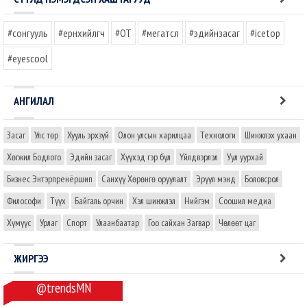
#сонгууль
#ерөнхийлөгч
#OT
#мегатөсөл
#эдийнзасаг
#icetop
#eyescool
АНГИЛАЛ
Засаг
Улс төр
Хууль эрхзүй
Олон улсын харилцаа
Технологи
Шинжлэх ухаан
Хөгжил Бодлого
Эдийн засаг
Хүүхэд гэр бүл
Үйлдвэрлэл
Уул уурхай
Бизнес Энтэрпренёршип
Санхүү Хөрөнгө оруулалт
Эрүүл мэнд
Боловсрол
Философи
Түүх
Байгаль орчин
Хэл шинжлэл
Нийгэм
Соошил медиа
Хүмүүс
Урлаг
Спорт
Улаанбаатар
Гоо сайхан Загвар
Чөлөөт цаг
ЖИРГЭЭ
@trendsMN