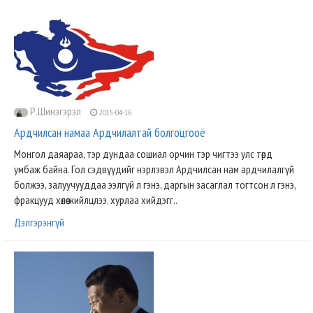
Р.Шинэгэрэл
2015-04-16
Ардчилсан намаа Ардчилалтай болгоцгооё
Монгол даяараа, тэр дундаа сошиал орчин тэр чигтээ улс төрд
умбаж байна. Гол сэдвүүдийг нэрлэвэл Ардчилсан нам ардчилалгүй
болжээ, залуучууддаа ээлгүй л гэнэ, даргын засаглал тогтсон л гэнэ,
фракцууд хөлөө жийлцлээ, хурлаа хийдэгг..
Дэлгэрэнгүй