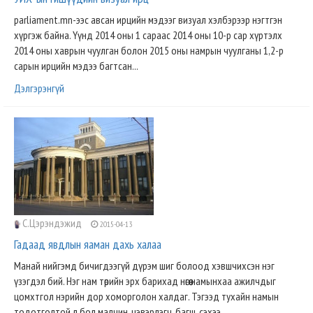
parliament.mn-ээс авсан ирцийн мэдээг визуал хэлбэрээр нэгтгэн
хүргэж байна. Үүнд 2014 оны 1 сараас 2014 оны 10-р сар хүртэлх
2014 оны хаврын чуулган болон 2015 оны намрын чуулганы 1,2-р
сарын ирцийн мэдээ багтсан...
Дэлгэрэнгүй
С.Цэрэндэжид
2015-04-13
Гадаад явдлын яаман дахь халаа
Манай нийгэмд бичигдээгүй дүрэм шиг болоод хэвшчихсэн нэг
үзэгдэл бий. Нэг нам төрийн эрх барихад нөгөө намынхаа ажилчдыг
цомхтгол нэрийн дор хоморголон халдаг. Тэгээд тухайн намын
тодотголтой л бол малчин, цэвэрлэгч, багш, сэхээ..