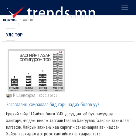
Toggl
naviga
НҮҮР ХУУДАС
УЛС ТӨР
УЛС ТӨР
Р.Шинэгэрэл
2015-04-21
Засаглалын хямралаас бид гарч чадах болов уу?
Ерөнхий сайд Ч.Сайханбилэг УИХ-д суудалтай бүх намуудад
хамтарч, нэгдэж, нийлж Засгийн Газраа байгуулах “хайрын захидлаа”
илгээсэн. Хайрын захианыхаа хариуг ч санаснаараа авч чадсан.
Хайрын захидал дотроос хамгийн их анхаарал татс..