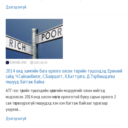
Дэлгэрэнгүй
trends.mn
2015-04-20
2014 онд хамгийн бага орлого олсон төрийн түшээдэд Ерөнхий
сайд Ч.Сайханбилэг, С.Баярцогт, Х.Баттулга, Д.Тэрбишдагва
гишүүд багтаж байна
АТГ-ээс төрийн түшээдийн хөрөнгийн мэдүүлгийг олон нийтэд
мэдээлсэн. 2014 онд олсон мөнгөн орлоготой буюу сарын орлого 2
сая төгрөг хүрэхгүй гишүүдэд хэн хэн багтаж байгааг зурагаар
үзүүлэв...
Дэлгэрэнгүй