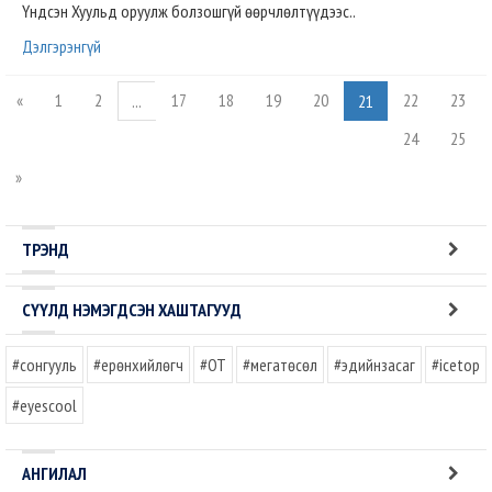
Үндсэн Хуульд оруулж болзошгүй өөрчлөлтүүдээс..
Дэлгэрэнгүй
«
1
2
17
18
19
20
22
23
...
21
24
25
»
ТРЭНД
СҮҮЛД НЭМЭГДСЭН ХАШТАГУУД
#сонгууль
#ерөнхийлөгч
#OT
#мегатөсөл
#эдийнзасаг
#icetop
#eyescool
АНГИЛАЛ