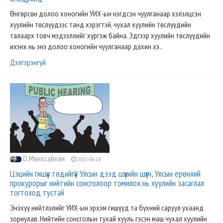
Өнгөрсөн долоо хоногийн УИХ-ын нэгдсэн чуулганаар хэлэлцсэн
хуулийн төслүүдээс танд хэрэгтэй, чухал хуулийн төслүүдийн
талаарх товч мэдээллийг хүргэж байна. Эдгээр хуулийн төслүүдийн
ихэнх нь энэ долоо хоногийн чуулганаар дахин хэ..
Дэлгэрэнгүй
О.Мөнхсайхан
2015-06-28
Цэцийн гишүүн төдийгүй Улсын дээд шүүхийн шүүгч, Улсын ерөнхий
прокурорыг нийтийн сонсголоор томилох нь хуулийн засаглал
тогтоход тустай
Энэхүү нийтлэлийг УИХ-ын эрхэм гишүүд та бүхний саруул ухаанд
зориулав. Нийтийн сонсголын тухай хууль гэсэн маш чухал хуулийн