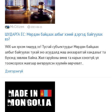
Mr.Citizen
2015-06-11
ШУДАРГА ЁС: Мөрдөн байцаах албыг хэний дэргэд байгуулах
вэ?
УИХ-ын эрхэм гишүүд ээ! Тусгай субъектуудыг Мөрдөн байцаах
албыг байгуулах тухай энэ асуудалд маш анхааралтай хандахыг та
бүхэнд зөвлөж байна. Жил гаруйхны өмнө та нарын хэнэггүй, үл
тоомсорлох маягаар өнгөрүүлсэн хуулийн өөрчлөлт..
Дэлгэрэнгүй