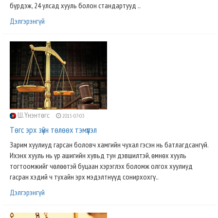
бүрдэж, 24 улсад хууль болон стандартууд ..
Дэлгэрэнгүй
Ш.Үнэнтөгс
2015-07-03
Төгс эрх зүйн төлөөх тэмүүлэл
Зарим хуулиуд гарсан боловч хамгийн чухал гэсэн нь батлагдсангүй.
Ихэнх хууль нь үр ашигийн хувьд тун дэвшилтэй, өмнөх хууль
тогтоомжийг чөлөөтэй буцаан хэрэглэх боломж олгох хуулиуд
гасран хэдий ч тухайн эрх мэдэлтнүүд сонирхохгү..
Дэлгэрэнгүй