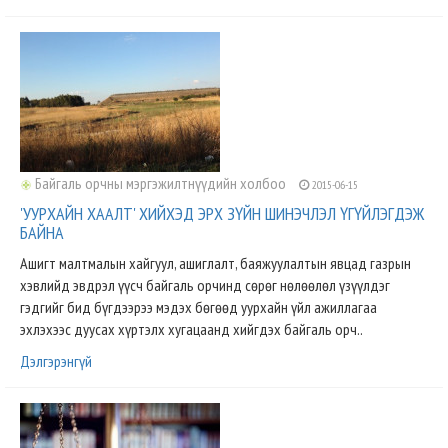
Байгаль орчны мэргэжилтнүүдийн холбоо
2015-06-15
'УУРХАЙН ХААЛТ' ХИЙХЭД ЭРХ ЗҮЙН ШИНЭЧЛЭЛ ҮГҮЙЛЭГДЭЖ
БАЙНА
Ашигт малтмалын хайгуул, ашиглалт, баяжуулалтын явцад газрын
хэвлийд эвдрэл үүсч байгаль орчинд сөрөг нөлөөлөл үзүүлдэг
гэдгийг бид бүгдээрээ мэдэх бөгөөд уурхайн үйл ажиллагаа
эхлэхээс дуусах хүртэлх хугацаанд хийгдэх байгаль орч..
Дэлгэрэнгүй