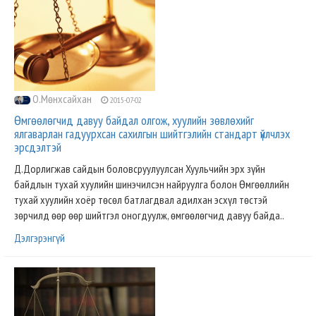
О.Мөнхсайхан
2015-07-02
Өмгөөлөгчид давуу байдал олгож, хуулийн зөвлөхийг
ялгаварлан гадуурхсан сахилгын шийтгэлийн стандарт үйлчлэх
эрсдэлтэй
Д.Дорлигжав сайдын боловсруулуулсан Хуульчийн эрх зүйн
байдлын тухай хуулийн шинэчилсэн найруулга болон Өмгөөллийн
тухай хуулийн хоёр төсөл батлагдвал адилхан эсхүл төстэй
зөрчилд өөр өөр шийтгэл оногдуулж, өмгөөлөгчид давуу байда..
Дэлгэрэнгүй