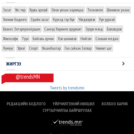
Засаг
Улс төр
Хууль эрхзүй
Олон улсын харилцаа
Технологи
Шинжлэх ухаан
Хөгжил Бодлого
Эдийн засаг
Хүүхэд гэр бүл
Үйлдвэрлэл
Уул уурхай
Бизнес Энтэрпренёршип
Санхүү Хөрөнгө оруулалт
Эрүүл мэнд
Боловсрол
Философи
Түүх
Байгаль орчин
Хэл шинжлэл
Нийгэм
Соошил медиа
Хүмүүс
Урлаг
Спорт
Улаанбаатар
Гоо сайхан Загвар
Чөлөөт цаг
ЖИРГЭЭ
@trendsMN
Tweets by trendsmn
РЕДАКЦИЙН БОДЛОГО
ҮЙЛЧИЛГЭЭНИЙ НӨХЦӨЛ
ХОЛБОО БАРИХ
СУРТАЛЧИЛГАА БАЙРШУУЛАХ