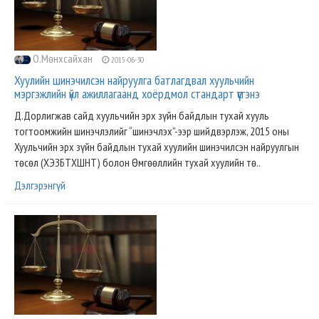
О.Мөнхсайхан
2015-06-30
Хуулийн шинэчилсэн найруулга батлагдвал хуульчийн
мэргэжлийн үйл ажиллагаанд хоёрдмол стандарт үүсгэнэ
Д.Дорлигжав сайд хуульчийн эрх зүйн байдлын тухай хууль
тогтоомжийн шинэчлэлийг “шинэчлэх”-ээр шийдвэрлэж, 2015 оны
Хуульчийн эрх зүйн байдлын тухай хуулийн шинэчилсэн найруулгын
төсөл (ХЭЗБТХШНТ) болон Өмгөөллийн тухай хуулийн тө..
Дэлгэрэнгүй