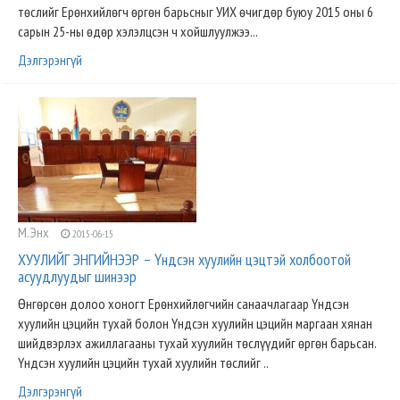
төслийг Ерөнхийлөгч өргөн барьсныг УИХ өчигдөр буюу 2015 оны 6
сарын 25-ны өдөр хэлэлцсэн ч хойшлуулжээ...
Дэлгэрэнгүй
М.Энх
2015-06-15
ХУУЛИЙГ ЭНГИЙНЭЭР – Үндсэн хуулийн цэцтэй холбоотой
асуудлуудыг шинээр
Өнгөрсөн долоо хоногт Ерөнхийлөгчийн санаачлагаар Үндсэн
хуулийн цэцийн тухай болон Үндсэн хуулийн цэцийн маргаан хянан
шийдвэрлэх ажиллагааны тухай хуулийн төслүүдийг өргөн барьсан.
Үндсэн хуулийн цэцийн тухай хуулийн төслийг ..
Дэлгэрэнгүй