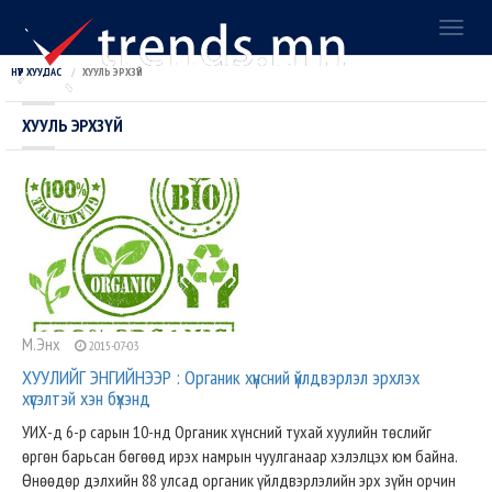
Toggl
naviga
НҮҮР ХУУДАС
ХУУЛЬ ЭРХЗҮЙ
ХУУЛЬ ЭРХЗҮЙ
М.Энх
2015-07-03
ХУУЛИЙГ ЭНГИЙНЭЭР : Органик хүнсний үйлдвэрлэл эрхлэх
хүсэлтэй хэн бүхэнд
УИХ-д 6-р сарын 10-нд Органик хүнсний тухай хуулийн төслийг
өргөн барьсан бөгөөд ирэх намрын чуулганаар хэлэлцэх юм байна.
Өнөөдөр дэлхийн 88 улсад органик үйлдвэрлэлийн эрх зүйн орчин