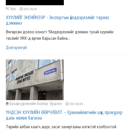
М.Энх
2015-06-09
ХУУЛИЙГ ЭНГИЙНЭЭР - Экспортын үйлдвэрлэлийг төрөөс
дэмжинэ
Өнгөрсөн долоо хоногт Үйлдвэрлэлийг дэмжих тухай хуулийн
төслийг УИХ-д өргөн барьсан байна...
Дэлгэрэнгүй
Базарсүрэнгийн Болор-Эрдэнэ
2015-06-08
ҮНДСЭН ХУУЛИЙН ӨӨРЧЛӨЛТ – Ерөнхийлөгчийн шүүх, прокурор
дахь нөлөө багасна
Төрийн албан хаагч, шүүх, засаг захиргааны нэгжтэй холбоотой