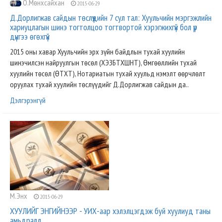
О.Мөнхсайхан
2015-06-29
Д.Дорлигжав сайдын төслүүдийн 7 сул тал: Хуульчийн мэргэжлийн
хариуцлагын шинэ тогтолцоо тогтвортой хэрэгжихгүй бол үр
дүнгээ өгөхгүй
2015 оны хавар Хуульчийн эрх зүйн байдлын тухай хуулийн
шинэчилсэн найруулгын төсөл (ХЭЗБТХШНТ), Өмгөөллийн тухай
хуулийн төсөл (ӨТХТ), Нотариатын тухай хуульд нэмэлт өөрчлөлт
оруулах тухай хуулийн төслүүдийг Д.Дорлигжав сайдын да..
Дэлгэрэнгүй
М.Энх
2015-06-29
ХУУЛИЙГ ЭНГИЙНЭЭР - УИХ-аар хэлэлцэгдэж буй хуулиуд таны
амьдралд