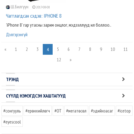
Ш.Билгүүн
2017-08-08
Чагтлагдсан сэдэв: IPHONE 8
'iPhone 8' гар утасны зарим онцлог, мэдээллүүд ил боллоо..
Дэлгэрэнгүй
«
1
2
3
5
6
7
8
9
10
11
4
12
»
ТРЭНД
СҮҮЛД НЭМЭГДСЭН ХАШТАГУУД
#сонгууль
#ерөнхийлөгч
#OT
#мегатөсөл
#эдийнзасаг
#icetop
#eyescool