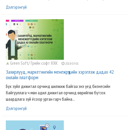
Дэлгэрэнгүй
Green Soft/ Грийн софт ХХК
2018-03-01
Захирлууд, маркетингийн менежрүүдийн хэрэглэж дадах 42
онлайн платформ
Бүх зүйл дижитал орчинд шилжиж байгаа энэ үед бизнесийн
байгууллага ч мөн адил дижитал орчинд өөрийгөө бүтээх
шаардлага зүй ёсоор урган гарч байна...
Дэлгэрэнгүй