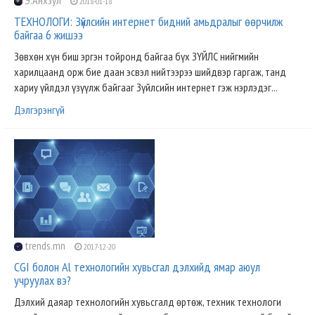
Э.Анхзул
2018-01-18
ТЕХНОЛОГИ: Зүйлсийн интернет бидний амьдралыг өөрчилж
байгаа 6 жишээ
Зөвхөн хүн биш эргэн тойронд байгаа бүх ЗҮЙЛС нийгмийн
харилцаанд орж бие даан эсвэл нийтээрээ шийдвэр гаргаж, танд
хариу үйлдэл үзүүлж байгааг Зүйлсийн интернет гэж нэрлэдэг...
Дэлгэрэнгүй
trends.mn
2017-12-20
CGI болон Al технологийн хувьсгал дэлхийд ямар аюул
учруулах вэ?
Дэлхий даяар технологийн хувьсгалд өртөж, техник технологи