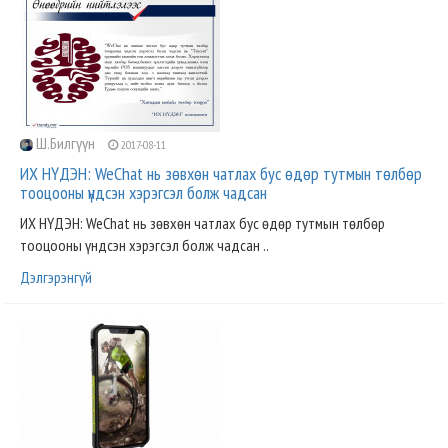
Ш.Билгүүн
2017-08-11
ИХ НҮДЭН: WeChat нь зөвхөн чатлах бус өдөр тутмын төлбөр
тооцооны үндсэн хэрэгсэл болж чадсан
ИХ НҮДЭН: WeChat нь зөвхөн чатлах бус өдөр тутмын төлбөр
тооцооны үндсэн хэрэгсэл болж чадсан ..
Дэлгэрэнгүй