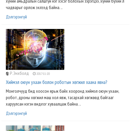
хүний амьдралын салшгүй нэг хэсэг болохын зэрэгцээ, хүний бүхий л
чадварыг орлож эхлээд байна. ..
Дэлгэрэнгүй
Р.Энхболд
2017-11-20
Хиймэл оюун ухаан болон роботын хөгжил хаана явна?
Монголчууд бид хоосон ярьж байх хооронд хиймэл оюун ухаан,
робот, дроны хөгжил маш хол явж, тасархай хөгжөөд байгааг
харуулсан нэгэн видеог хуваалцаж байна. ..
Дэлгэрэнгүй