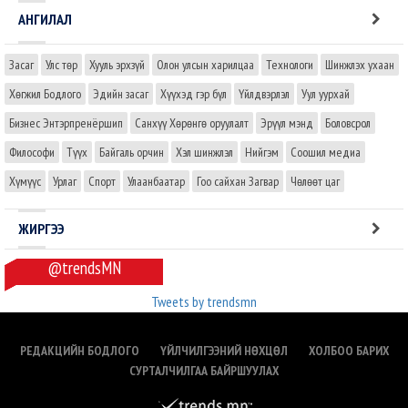
АНГИЛАЛ
Засаг
Улс төр
Хууль эрхзүй
Олон улсын харилцаа
Технологи
Шинжлэх ухаан
Хөгжил Бодлого
Эдийн засаг
Хүүхэд гэр бүл
Үйлдвэрлэл
Уул уурхай
Бизнес Энтэрпренёршип
Санхүү Хөрөнгө оруулалт
Эрүүл мэнд
Боловсрол
Философи
Түүх
Байгаль орчин
Хэл шинжлэл
Нийгэм
Соошил медиа
Хүмүүс
Урлаг
Спорт
Улаанбаатар
Гоо сайхан Загвар
Чөлөөт цаг
ЖИРГЭЭ
@trendsMN
Tweets by trendsmn
РЕДАКЦИЙН БОДЛОГО
ҮЙЛЧИЛГЭЭНИЙ НӨХЦӨЛ
ХОЛБОО БАРИХ
СУРТАЛЧИЛГАА БАЙРШУУЛАХ