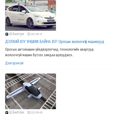
Ш.Билгүүн
2017-09-19
ДЭЛХИЙ ЮУ УНШИЖ БАЙНА ВЭ? Оросын жолоочгүй машинууд
Оросын автомашин үйлдвэрлэгчид, технологийн аваргууд
жолоочгүй машин бүтээх замдаа шулууджээ..
Дэлгэрэнгүй
Ш.Билгүүн
2017-09-08