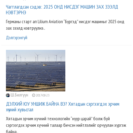
Чагтлагдсан сэдэв: 2025 ОНД НИСДЭГ МАШИН ЗАХ ЗЭЭЛД
НЭВТЭРНЭ
Германы старт ап Lilium Aviation “Бүргэд” нисдэг машиныг 2025 онд
зах зээлд нэвтрүүлнэ..
Дэлгэрэнгүй
Ш.Билгүүн
2017-08-23
ДЭЛХИЙ ЮУ УНШИЖ БАЙНА ВЭ? Хятадын сэргээгдэх эрчим
хүчний хувьсгал
Хятадын эрчим хүчний технологийн “нүүр царай” болж буй
сэргээгдэх эрчим хүчний талаар бичсэн нийтлэлийг орчуулан хүргэж
байна..