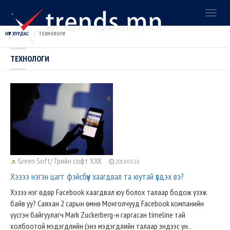
Toggl
naviga
НҮҮР ХУУДАС
ТЕХНОЛОГИ
ТЕХНОЛОГИ
Green Soft/ Грийн софт ХХК
2018-03-28
Хэзээ нэгэн цагт фэйсбүүк хаагдвал та юутай үлдэх вэ?
Хэзээ нэг өдөр Facebook хаагдвал юу болох талаар бодож үзэж
байв уу? Саяхан 2 сарын өмнө Монголчууд Facebook компанийн
үүсгэн байгуулагч Mark Zuckerberg-н гаргасан timeline тай
холбоотой мэдэгдлийн (энэ мэдэгдлийн талаар эндээс ун..