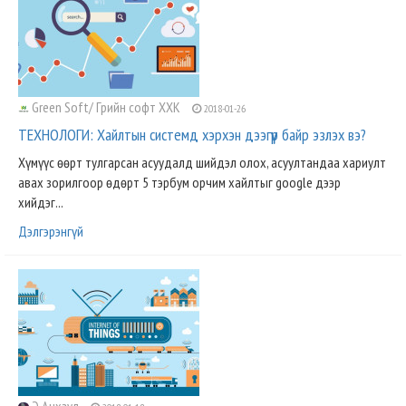
Green Soft/ Грийн софт ХХК
2018-01-26
ТЕХНОЛОГИ: Хайлтын системд хэрхэн дээгүүр байр эзлэх вэ?
Хүмүүс өөрт тулгарсан асуудалд шийдэл олох, асуултандаа хариулт
авах зорилгоор өдөрт 5 тэрбум орчим хайлтыг google дээр
хийдэг...
Дэлгэрэнгүй