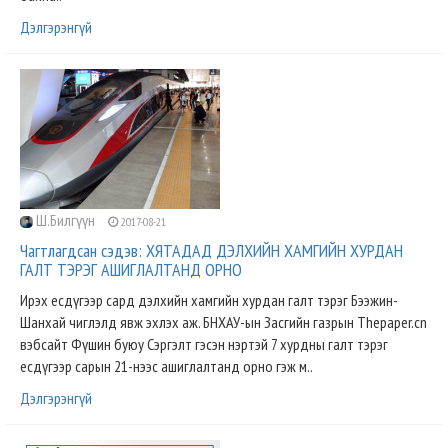
Дэлгэрэнгүй
Ш.Билгүүн
2017-08-21
Чагтлагдсан сэдэв: ХЯТАДАД ДЭЛХИЙН ХАМГИЙН ХУРДАН
ГАЛТ ТЭРЭГ АШИГЛАЛТАНД ОРНО
Ирэх есдүгээр сард дэлхийн хамгийн хурдан галт тэрэг Бээжин-
Шанхай чиглэлд явж эхлэх аж. БНХАУ-ын Засгийн газрын Thepaper.cn
вэбсайт Фүшин буюу Сэргэлт гэсэн нэртэй 7 хурдны галт тэрэг
есдүгээр сарын 21-нээс ашиглалтанд орно гэж м..
Дэлгэрэнгүй