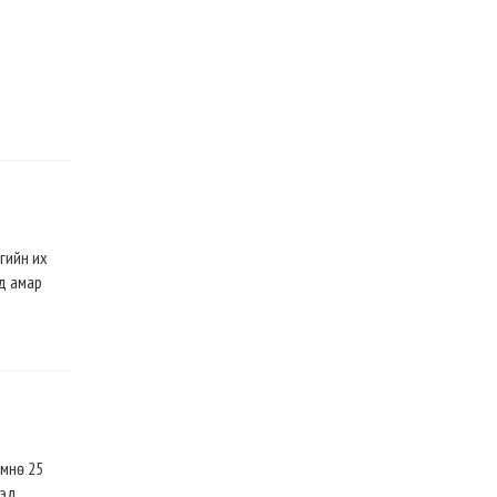
агийн их
ад амар
өмнө 25
тэд