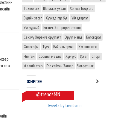
хэсгийн
гисийн
Технологи
Шинжлэх ухаан
Хөгжил Бодлого
Эдийн засаг
Хүүхэд гэр бүл
Үйлдвэрлэл
Уул уурхай
Бизнес Энтэрпренёршип
Санхүү Хөрөнгө оруулалт
Эрүүл мэнд
Боловсрол
Философи
Түүх
Байгаль орчин
Хэл шинжлэл
Нийгэм
Соошил медиа
Хүмүүс
Урлаг
Спорт
эхээр,
ээглэж
Улаанбаатар
Гоо сайхан Загвар
Чөлөөт цаг
ЖИРГЭЭ
@trendsMN
Tweets by trendsmn
вийн