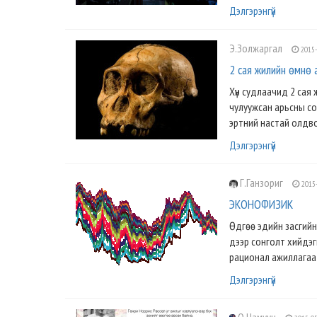
Дэлгэрэнгүй
Э.Золжаргал
2015-
2 сая жилийн өмнө 
Хүн судлаачид 2 сая
чулуужсан арьсны со
эртний настай олдво
Дэлгэрэнгүй
Г.Ганзориг
2015-
ЭКОНОФИЗИК
Өдгөө эдийн засгийн
дээр сонголт хийдэгг
рационал ажиллагаата
Дэлгэрэнгүй