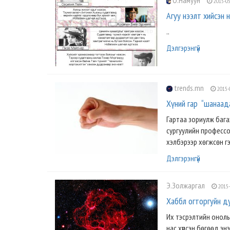
О.Намуун
2015-05
Агуу нээлт хийсэн
..
Дэлгэрэнгүй
trends.mn
2015-
Хүний гар “шанаад
Гартаа зориулж багаж
сургуулийн профессо
хэлбэрээр хөгжсөн гэж
Дэлгэрэнгүй
Э.Золжаргал
2015-
Хаббл огторгуйн д
Их тэсрэлтийн онолы
нас хүрсэн бөгөөд э