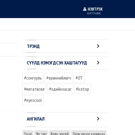
НЭВТРЭХ
БҮРТГҮҮЛЭХ
ТРЭНД
СҮҮЛД НЭМЭГДСЭН ХАШТАГУУД
#сонгууль
#ерөнхийлөгч
#OT
#мегатөсөл
#эдийнзасаг
#icetop
#eyescool
АНГИЛАЛ
Засаг
Улс төр
Хууль эрхзүй
Олон улсын харилцаа