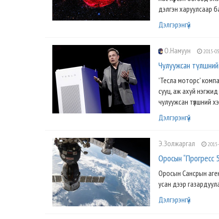
дэлгэн харуулсаар ба
Дэлгэрэнгүй
О.Намуун
2015-05
Чулуужсан түлшний 
'Тесла моторс' компа
сууц, аж ахуй нэгжи
чулуужсан түлшний хэ
Дэлгэрэнгүй
Э.Золжаргал
2015-
Оросын “Прогресс 5
Оросын Сансрын аген
усан дээр газардуул
Дэлгэрэнгүй