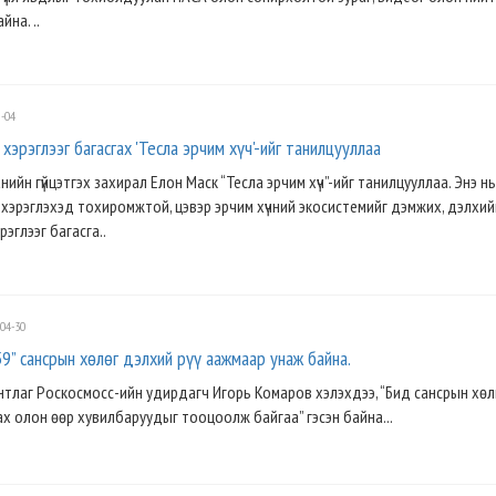
йна. ..
-04
хэрэглээг багасгах 'Тесла эрчим хүч'-ийг танилцууллаа
нийн гүйцэтгэх захирал Елон Маск “Тесла эрчим хүч”-ийг танилцууллаа. Энэ н
д хэрэглэхэд тохиромжтой, цэвэр эрчим хүчний экосистемийг дэмжих, дэлхий
рэглээг багасга..
04-30
9” сансрын хөлөг дэлхий рүү аажмаар унаж байна.
тлаг Роскосмосс-ийн удирдагч Игорь Комаров хэлэхдээ, “Бид сансрын хөл
ах олон өөр хувилбаруудыг тооцоолж байгаа” гэсэн байна...