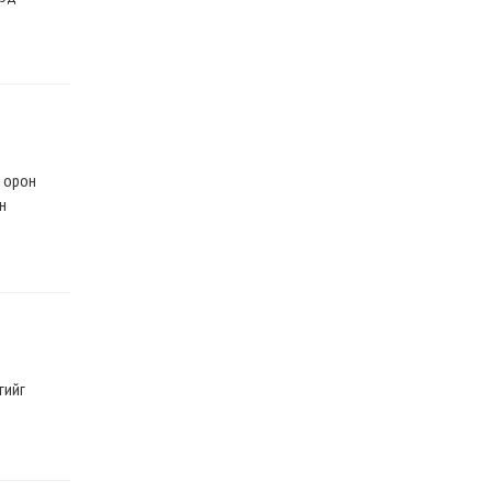
ь орон
н
гийг