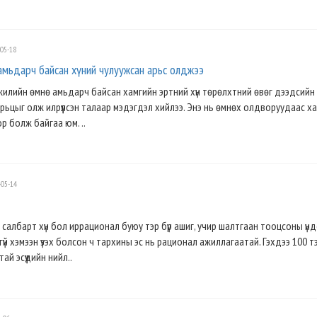
05-18
амьдарч байсан хүний чулуужсан арьс олджээ
 жилийн өмнө амьдарч байсан хамгийн эртний хүн төрөлхтний өвөг дээдсийн
рьцыг олж илрүүлсэн талаар мэдэгдэл хийлээ. Энэ нь өмнөх олдворуудаас х
р болж байгаа юм. ..
05-14
 салбарт хүн бол иррационал буюу тэр бүр ашиг, учир шалтгаан тооцсоны үнд
үй хэмээн үзэх болсон ч тархины эс нь рационал ажиллагаатай. Гэхдээ 100 
й эсүүдийн нийл..