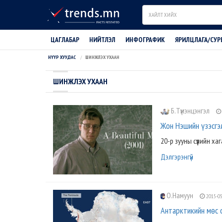
Search
ЦАГЛАБАР
НИЙТЛЭЛ
ИНФОГРАФИК
ЯРИЛЦЛАГА/СУР
НҮҮР ХУУДАС
ШИНЖЛЭХ УХААН
ШИНЖЛЭХ УХААН
Б.Түмэнцэнгэл
Жон Нэшийн үзэсгэ
20-р зууны сүүлийн х
Дэлгэрэнгүй
О.Намуун
2015-05
Антарктикийн мөс 