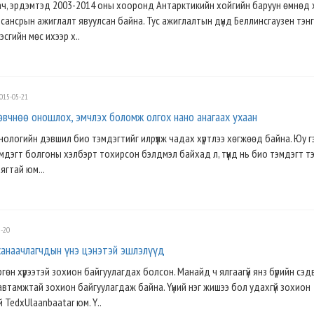
ч, эрдэмтэд 2003-2014 оны хооронд Антарктикийн хойгийн баруун өмнөд 
 сансрын ажиглалт явуулсан байна. Тус ажиглалтын дүнд Беллинсгаузен тэн
эсгийн мөс ихээр х..
015-05-21
вчнөө оношлох, эмчлэх боломж олгох нано анагаах ухаан
ехнологийн дэвшил био тэмдэгтийг илрүүлж чадах хүртлээ хөгжөөд байна. Юу г
мдэгт болгоны хэлбэрт тохирсон бэлдмэл байхад л, түүнд нь био тэмдэгт т
гтай юм...
-20
санаачлагчдын үнэ цэнэтэй эшлэлүүд
гөн хүрээтэй зохион байгуулагдах болсон. Манайд ч ялгаагүй янз бүрийн сэд
автамжтай зохион байгуулагдаж байна. Үүний нэг жишээ бол удахгүй зохион
 TedxUlaanbaatar юм. Ү..