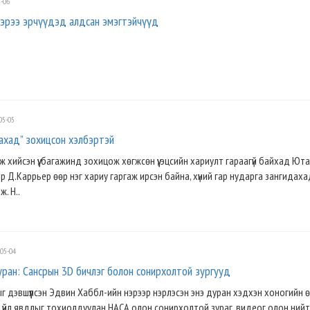
-06
 нэрээ эрчүүдэд алдсан эмэгтэйчүүд
05-05
ахад” зохицсон хэлбэртэй
 хийсэн үү, багажинд зохицож хөгжсөн үү, эцсийн хариулт гараагүй байхад Ют
р Д.Каррьер өөр нэг хариу гаргаж ирсэн байна, хүний гар нударга зангидах
. Н..
05-04
уран: Сансрын 3D бичлэг болон сонирхолтой зургууд
г дэвшүүлсэн Эдвин Хаббл-ийн нэрээр нэрлэсэн энэ дуран хэдхэн хоногийн 
нэ үйл явдлыг тохиолдуулан НАСА олон сонирхолтой зураг, видеог олон ний