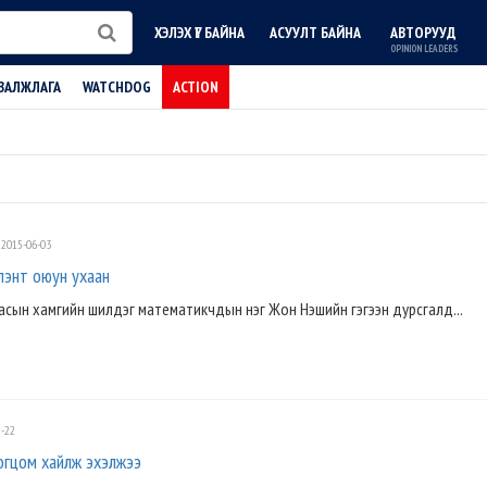
ХЭЛЭХ ҮГ БАЙНА
АСУУЛТ БАЙНА
АВТОРУУД
OPINION LEADERS
ВАЛЖЛАГА
WATCHDOG
ACTION
2015-06-03
лэнт оюун ухаан
агасын хамгийн шилдэг математикчдын нэг Жон Нэшийн гэгээн дурсгалд...
-22
огцом хайлж эхэлжээ