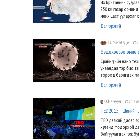
Их Британийн судлаа
750 км газар орчимд
мөнх цаст уулархаг х
Дэлгэрэнгүй
ТОМё БОДё
2
Өвдөхөөсөө өмнө ө
Сүүлийн үеийн нано т
ухаандаа тэр био тэ
тороод баригдах мая
Дэлгэрэнгүй
О.Намуун
2015-05
ТED2015 - Шинийг 
TED дэлхий даяар өр
хүрээнд, тодорхой д
байгуулагдах гэж буй