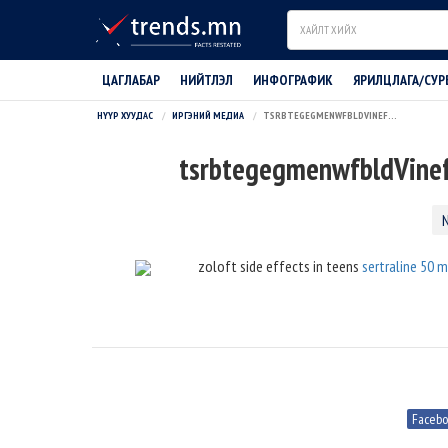
Search
ЦАГЛАБАР
НИЙТЛЭЛ
ИНФОГРАФИК
ЯРИЛЦЛАГА/СУР
НҮҮР ХУУДАС
ИРГЭНИЙ МЕДИА
TSRBTEGEGMENWFBLDVINEFBTJTARMAK
tsrbtegegmenwfbldVine
zoloft side effects in teens
sertraline 50 m
Faceb