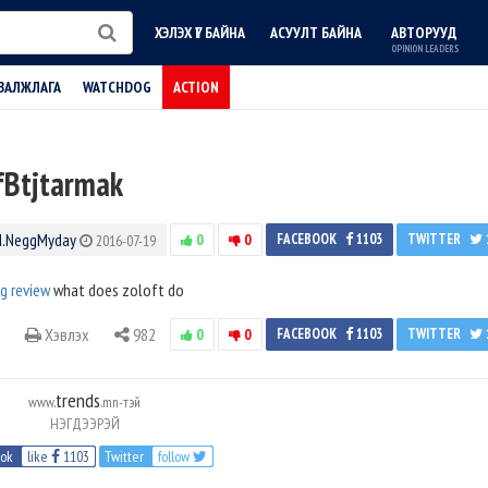
ХЭЛЭХ ҮГ БАЙНА
АСУУЛТ БАЙНА
АВТОРУУД
OPINION LEADERS
ВАЛЖЛАГА
WATCHDOG
ACTION
fBtjtarmak
N.NeggMyday
0
0
FACEBOOK
1103
TWITTER
2016-07-19
g review
what does zoloft do
Хэвлэх
982
0
0
FACEBOOK
1103
TWITTER
trends
www.
.mn-тэй
НЭГДЭЭРЭЙ
ook
like
1103
Twitter
follow