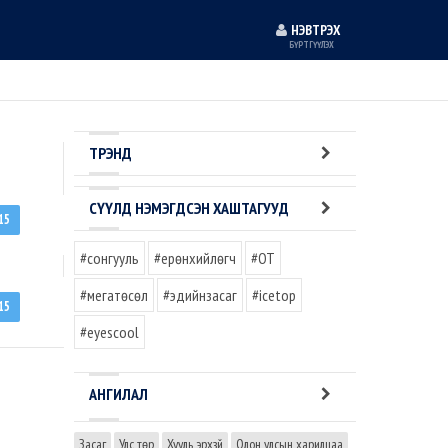
НЭВТРЭХ
БҮРТГҮҮЛЭХ
ТРЭНД
СҮҮЛД НЭМЭГДСЭН ХАШТАГУУД
15
#сонгууль
#ерөнхийлөгч
#OT
#мегатөсөл
#эдийнзасаг
#icetop
15
#eyescool
АНГИЛАЛ
Засаг
Улс төр
Хууль эрхзүй
Олон улсын харилцаа