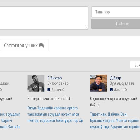
Таны
нэр
Нийтлэх
Сэтгэгдэл унших
Дэл
C.Энхтөр
Д.Баяр
удлаач
Энтэрпренёр
Хуульч, судлаач
0
Дагагч: 0
Дагагч: 0
уулаагүй
Entrepreneur and Socialist
Одоогоор мэдээлэл оруулаагүй
байна.
Оюун-Эрдэнийн хөрөнгө орлого,
лох асуудлыг
тансаглалын асуудал нэгэнт олон
Түшээт хан, Дайчин Ван,
х баригч
нийтэд тодорхой болж, үүндээ тэр хүн
Булганыхандаа, Монгол төрийн
шинэ Засгийн
хариуцлага хүлээх нь цаг хугацааны
жудаггүй түүнд, Ардчилсан төрийн
үний талаарх
асуудал гэж найдаж байна. Түүнээс
сонгуулиар, Болихыг, болохыг
үний албан
дутуугүй хортой зүйл бол энэ хүний
сануулна уу... ..