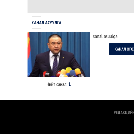
налсан нам л дараагийн сонгуульд
бланк дээр илэрхийлэ
ялна. Урд ургасан эвэрнээс хойно у..
бол дөнгөж томилогд
с..
САНАЛ АСУУЛГА
sanal asuulga
САНАЛ ӨГӨ
1
Нийт санал:
РЕДАКЦИЙ