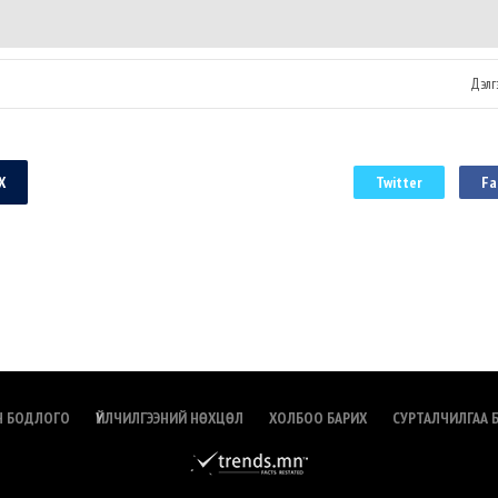
эд байна. Энэ
монголын нийгэмд үлдээж буй..
сон Ерөнхий
Дэлгэ
Х
Twitter
Fa
Н БОДЛОГО
ҮЙЛЧИЛГЭЭНИЙ НӨХЦӨЛ
ХОЛБОО БАРИХ
СУРТАЛЧИЛГАА 