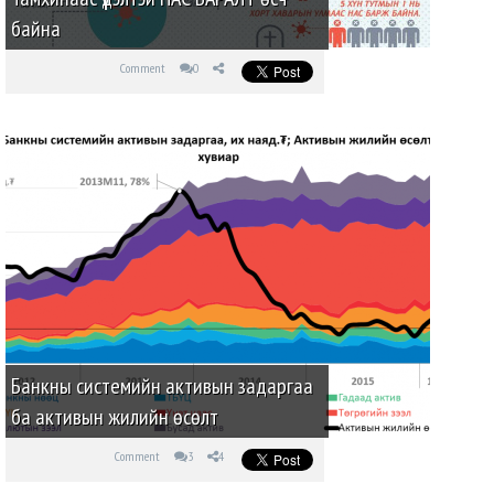
байна
Comment
0
Банкны системийн активын задаргаа
ба активын жилийн өсөлт
Comment
3
4