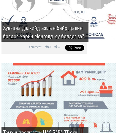
Хувьцаа дэлхийд ажлын байр, цалин
болдог, харин Монголд юу болдог вэ?
Comment
0
52
Тамхинаас үүдэлтэй НАС БАРАЛТ өсч