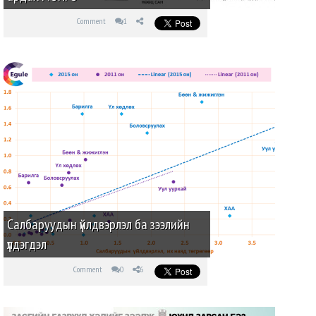
Comment
1
Салбаруудын үйлдвэрлэл ба зээлийн
үлдэгдэл
Comment
0
6