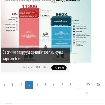
Засгийн газрууд хэдийг зээлж, юунд
зарсан бэ?
Comment
4
65
«
1
2
4
5
6
7
8
29
30
3
...
»