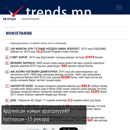
Toggl
naviga
НҮҮР ХУУДАС
ИНФОГРАФИК
ИНФОГРАФИК
Ардчилсан намын арагшлуулАН
тогтоосон -15 рекорд
Comment
2