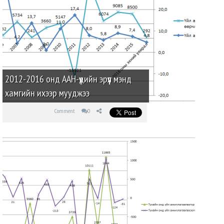
2012-2016 онд ААН-үүдийн эрүүл мэнд
хамгийн ихээр мууджээ
Comment
0