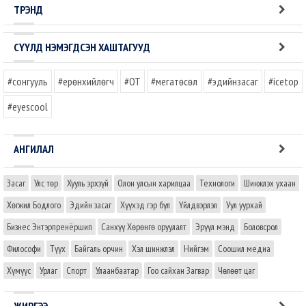
ТРЭНД
СҮҮЛД НЭМЭГДСЭН ХАШТАГУУД
#сонгууль
#ерөнхийлөгч
#OT
#мегатөсөл
#эдийнзасаг
#icetop
#eyescool
АНГИЛАЛ
Засаг
Улс төр
Хууль эрхзүй
Олон улсын харилцаа
Технологи
Шинжлэх ухаан
Хөгжил Бодлого
Эдийн засаг
Хүүхэд гэр бүл
Үйлдвэрлэл
Уул уурхай
Бизнес Энтэрпренёршип
Санхүү Хөрөнгө оруулалт
Эрүүл мэнд
Боловсрол
Философи
Түүх
Байгаль орчин
Хэл шинжлэл
Нийгэм
Соошил медиа
Хүмүүс
Урлаг
Спорт
Улаанбаатар
Гоо сайхан Загвар
Чөлөөт цаг