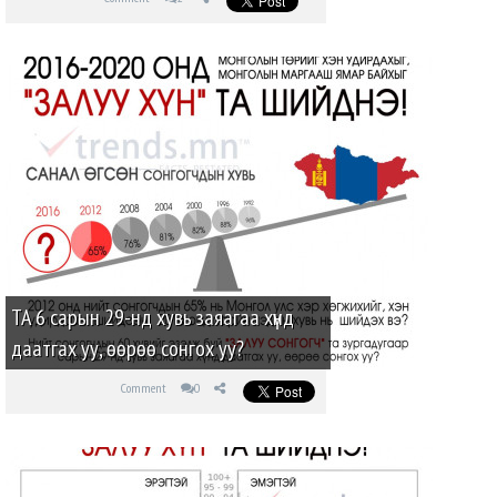
ТА 6 сарын 29-нд хувь заяагаа хүнд
даатгах уу, өөрөө сонгох уу?
Comment
0