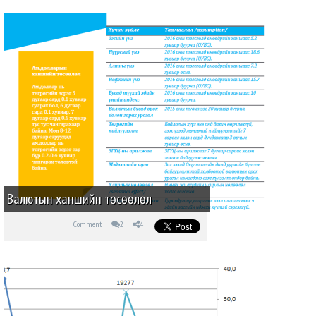
Валютын ханшийн төсөөлөл
Comment
2
4