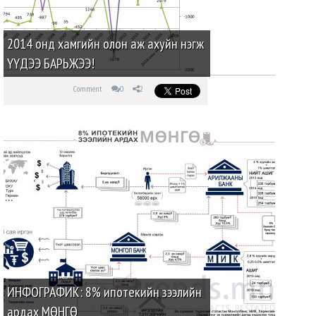
2014 онд хамгийн олон аж ахуйн нэгж
ҮҮДЭЭ БАРЬЖЭЭ!
Comment
0
2
ИНФОГРАФИК: 8% ипотекийн зээлийн
ардах МӨНГӨ