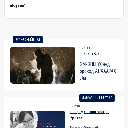
ulsgulun'
ӨМНӨХ НИЙТЛЭЛ
Нийтлэл
Б.Гэрэлт-Од
ХАРЗНЫ УСанд
ороход АНХААРАХ
зүйл
ДАРААГИЙН НИЙТЛЭЛ
Нийтлэл
Базарсүрэнгийн Болор-
Эрдэнэ
Ерөнхийлөгчийн