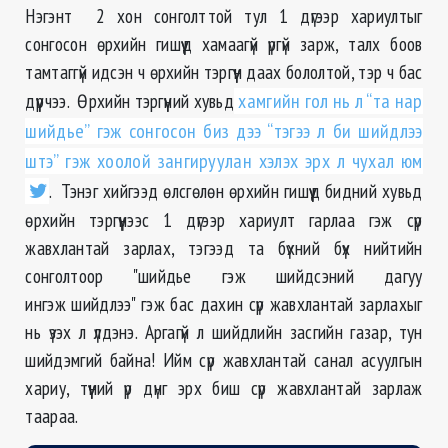
Нэгэнт 2 хон сонголттой тул 1 дүгээр хариултыг
сонгосон өрхийн гишүүд хамаагүй үргүй зарж, талх боов
тамтаггүй идсэн ч өрхийн тэргүүн даах бололтой, тэр ч бас
дүүрчээ. Өрхийн тэргүүний хувьд
хамгийн гол нь л “та нар
шийдье” гэж сонгосон биз дээ “тэгээ л би шийдлээ
штэ” гэж хоолой зангируулан хэлэх эрх л чухал юм
. Тэнэг хийгээд өлсгөлөн өрхийн гишүүд бидний хувьд
өрхийн тэргүүнээс 1 дүгээр хариулт гарлаа гэж сүр
жавхлантай зарлах, тэгээд та бүхний бүх нийтийн
сонголтоор "шийдье гэж шийдсэний дагуу
ингэж шийдлээ" гэж бас дахин сүр жавхлантай зарлахыг
нь үзэх л үлдэнэ. Аргагүй л шийдлийн засгийн газар, тун
шийдэмгий байна! Ийм сүр жавхлантай санал асуулгын
хариу, түүний үр дүнг эрх биш сүр жавхлантай зарлаж
таараа.