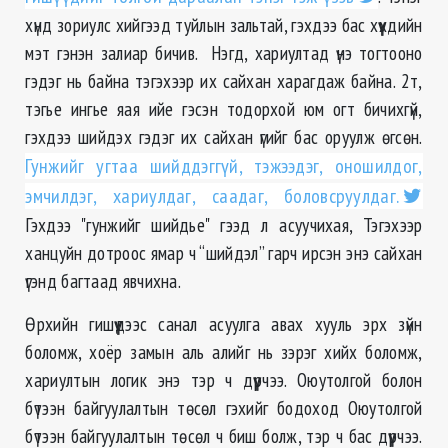
хүнд зориулс хийгээд туйлын зальтай, гэхдээ бас хүүхдийн
мэт гэнэн залиар бичив. Нэгд, хариултад үнэ тогтооно
гэдэг нь байна тэгэхээр их сайхан харагдаж байна. 2т,
тэгье ингье яая ийе гэсэн тодорхой юм огт бичихгүй,
гэхдээ шийдэх гэдэг их сайхан үгийг бас оруулж өгсөн.
Гунжийг угтаа шийддэггүй, тэжээдэг, оношилдог,
эмчилдэг, хариулдаг, саадаг, боловсруулдаг.
Гэхдээ "гунжийг шийдье" гээд л асуучихая, Тэгэхээр
ханцуйн дотроос ямар ч “шийдэл” гарч ирсэн энэ сайхан
үгэнд багтаад явчихна.
Өрхийн гишүүдээс санал асуулга авах хууль эрх зүйн
боломж, хоёр замын аль алийг нь зэрэг хийх боломж,
хариултын логик энэ тэр ч дүүрчээ. Оюутолгой болон
бүтээн байгуулалтын төсөл гэхийг бодоход Оюутолгой
бүтээн байгуулалтын төсөл ч биш болж, тэр ч бас дүүрчээ.