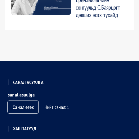
сонгуульд С.Баярцогт
дэвших эсэх тухайд
САНАЛ АСУУЛГА
sanal asuulga
Санал өгөх
Нийт санал: 1
ХАШТАГУУД