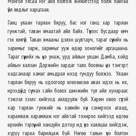
Монгол Улсаа нэг айл болгож жижигсгээд болж байгаа
үйл явдлыг харцгаая.
Ганц улаан тарлан бяруу, бас нэг ганц хар тарлан
гунжтай, таван ямаатай айл байх. Түүнээс бусдаар өмч
гэх юмгүй. Таван ямааны дэлэн шувтарч, тараг сүүнийх нь
заримыг зарж, заримыг ууж өдөр хоногийг аргацаана.
Тараг сүүнийх нь үнэ унаж, урд айлын улцан Дамба, хойд
айлын халзан Доржийн зардаг талх боовны үнэ тэнгэрт
хадсанаар хамаг амьдрал ихэд гундуу болжээ. Улаан
тарлан бяруу нь одоогоор өгөхөөсөө авах идэх нь их,
ирээдүйд сүү мах сайн болох шинжийн тул айл хунараас
тэжээл зээлс хийгээд аялдуулж буй. Харин овоо сүүтэй
хар тарлан гунжийг нь хавийн хүн сонирхох агаад,
харамлаж харамлаж нэг айлтай тохироо хийгээд өдгөө
өрхийн тэргүүний ханцуйн дотор ид үнэ хаялцаа хийгдэж,
хуруу гараа барилцаж буй. Нөгөө талын үнэ болгон