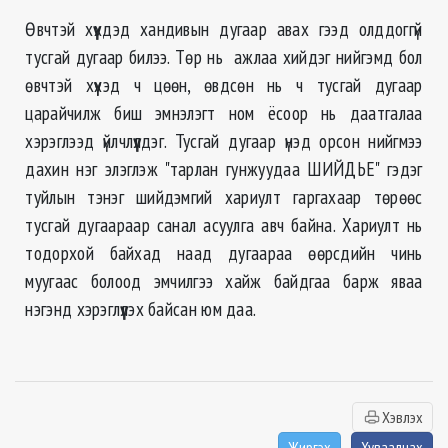
Өвчтэй хүүхдэд хандивын дугаар авах гээд олддоггүй
тусгай дугаар билээ. Төр нь ажлаа хийдэг нийгэмд бол
өвчтэй хүүхэд ч цөөн, өвдсөн нь ч тусгай дугаар
царайчилж биш эмнэлэгт ном ёсоор нь даатгалаа
хэрэглээд үйлчлүүлдэг. Тусгай дугаар үнэд орсон нийгмээ
дахин нэг элэглэж "тарлан гунжуудаа ШИЙДЬЕ" гэдэг
туйлын тэнэг шийдэмгий хариулт гаргахаар төрөөс
тусгай дугаараар санал асуулга авч байна. Хариулт нь
тодорхой байхад наад дугаараа өөрсдийн чинь
муугаас болоод эмчилгээ хайж байдгаа барж яваа
нэгэнд хэрэглүүлэх байсан юм даа.
Хэвлэх
Жиргэх
Хуваалцах