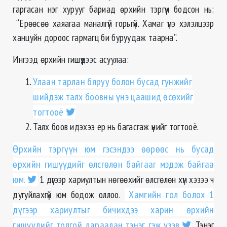
гаргасан нэг хурууг бариад өрхийн тэргүүн бодсон нь:
“Ерөөсөө хаяагаа маналгүй горьгүй. Хамаг үнэ хэлэлцээр
ханцуйн дороос гармагц би буруудаж таарна”.
Ингээд өрхийн гишүүдээс асуулаа:
Улаан тарлан бяруу болон бусад гунжийг
шийдэж талх боовны үнэ цаашид өсөхийг
тогтооё
Талх боов идэхээ ер нь багасгаж үнийг тогтооё.
Өрхийн тэргүүн юм гэсэндээ өөрөөс нь бусад
өрхийн гишүүдийг өлсгөлөн байгааг мэдэж байгаа
юм.
1 дүгээр хариултын нөгөөхийг өлсгөлөн хүн хэзээ ч
дугуйлахгүй юм бодож оллоо.
Хамгийн гол болох 1
дүгээр хариултыг бичихдээ харин өрхийн
гишүүдийг толгой дараалан тэнэг гэж үзэв
. Тэнэг