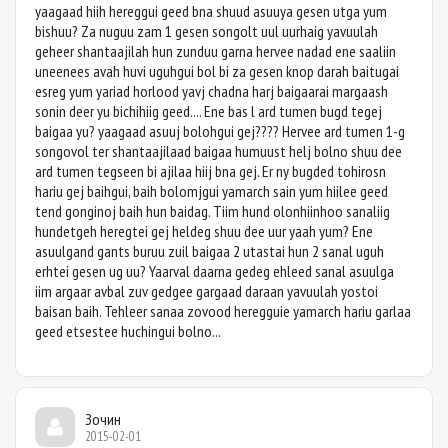
yaagaad hiih hereggui geed bna shuud asuuya gesen utga yum
bishuu? Za nuguu zam 1 gesen songolt uul uurhaig yavuulah
geheer shantaajilah hun zunduu garna hervee nadad ene saaliin
uneenees avah huvi uguhgui bol bi za gesen knop darah baitugai
esreg yum yariad horlood yavj chadna harj baigaarai margaash
sonin deer yu bichihiig geed.... Ene bas l ard tumen bugd tegej
baigaa yu? yaagaad asuuj bolohgui gej???? Hervee ard tumen 1-g
songovol ter shantaajilaad baigaa humuust helj bolno shuu dee
ard tumen tegseen bi ajilaa hiij bna gej. Er ny bugded tohirosn
hariu gej baihgui, baih bolomjgui yamarch sain yum hiilee geed
tend gonginoj baih hun baidag. Tiim hund olonhiinhoo sanaliig
hundetgeh heregtei gej heldeg shuu dee uur yaah yum? Ene
asuulgand gants buruu zuil baigaa 2 utastai hun 2 sanal uguh
erhtei gesen ug uu? Yaarval daarna gedeg ehleed sanal asuulga
iim argaar avbal zuv gedgee gargaad daraan yavuulah yostoi
baisan baih. Tehleer sanaa zovood heregguie yamarch hariu garlaa
geed etsestee huchingui bolno...
Зочин
2015-02-01