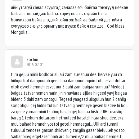
ийм утгагүй санал асуулгад саналаа өгч байгаа тэнэгүүд цөөхөн
байгаа гэж найдаж байна. хариу нь аль хэдийн бэлэн
болчихсон байгаа гэдгийг ойлгож байгаа байлгүй дээ. ийм ч
хүмүүсээр энэ улс орныг удирдуулж байх ч гэж дээ... God bless
Mongolia....
zochin
2015-02-01
tiim gejuu minii bodloor ali ali zam zuv shuu dee. hervee yuu ch
hiihgui bol dampuurah geed bna dampuurahguin tuld esvel dollar
oloh esvel hemneh esvel uur 3 dahi zam baigaa yum uu? Medeej
baigaa tatvar nemeh harin jiriin huviaraa ajilaa hiigeed yavj baigaa
bidend 3 dahi zam ontsgui. Tegeed yaagaad ulsgulun hun 2 dahiig
songohgui gej bidnii tulsun tatvariig hemneye gesen bizdee bi bol
za gene yamar minii tsaling hasah gej baigaa bish... UIH tusuviig
barag 1 terbum dollaroor hetruuleed batalchihlaa shuu dee. e/z
muu baihad hemneh yostoi getel hemneegui... UIH ard tumnii
tuluulul tendees garsan shiidveriig zasgiin gazar bieluuleh yostoi.
Saihanbileg ergelzsen baih ard tumen e/z muu baihad hemnelt