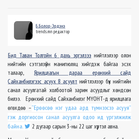
Б.Болор-Эрдэнэ
trends.mn редактор
Бид Таван Толгойн 6 дахь эргэлзээ
нийтлэлээр олон
нийтийн сэтгэлзүйн манипюляц хийгдэж байгаа эсэх
талаар,
Ярилцлагын дараа ерөнхий сайд
Сайханбилэгээс асуух 8 асуулт
нийтлэлээр бүх нийтийн
санал асуулгатай холбоотой зарим асуудлыг хөндсөн
билээ. Ерөнхий сайд Сайханбилэг МҮОНТ-д ярилцлага
өгөхдөө –
“Ерөөсөө нэг удаа ард түмнээсээ асууя”
гэж доргиосон санал асуулга одоо ид үргэлжилж
байна.
2 дугаар сарын 3-ны 22 цаг хүртэл авна.