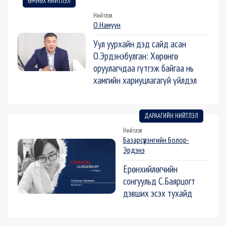
ӨМНӨХ НИЙТЛЭЛ
Нийтлэл
О.Намуун
Уул уурхайн дэд сайд асан
О.Эрдэнэбулган: Хөрөнгө
оруулагчдаа гүтгэж байгаа нь
хамгийн хариуцлагагүй үйлдэл
ДАРААГИЙН НИЙТЛЭЛ
Нийтлэл
Базарсүрэнгийн Болор-
Эрдэнэ
Ерөнхийлөгчийн
сонгуульд С.Баярцогт
дэвших эсэх тухайд