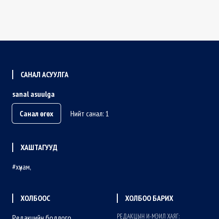
САНАЛ АСУУЛГА
sanal asuulga
Санал өгөх
Нийт санал: 1
ХАШТАГУУД
хүнам
ХОЛБООС
ХОЛБОО БАРИХ
РЕДАКЦЫН И-МЭИЛ ХАЯГ:
Редакцийн бодлого