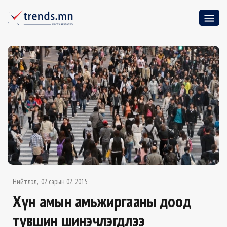
Нийтлэл
02 сарын 02, 2015
Хүн амын амьжиргааны доод
түвшин шинэчлэгдлээ