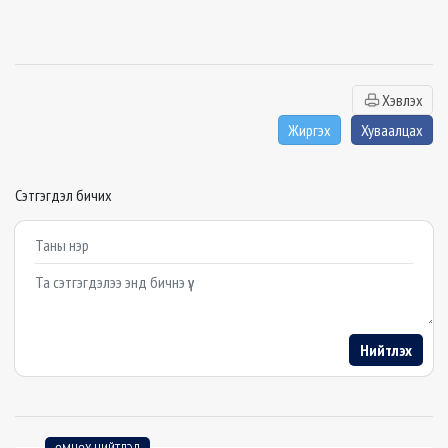
Хэвлэх
Жиргэх
Хуваалцах
Сэтгэгдэл бичих
Example textarea
Нийтлэх