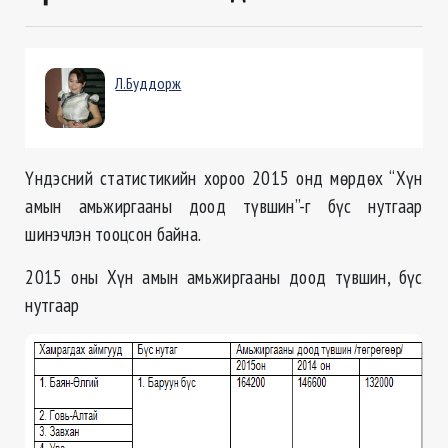
Л.Буддорж
Үндэсний статистикийн хороо 2015 онд мөрдөх “Хүн
амын амьжиргааны доод түвшин”-г бүс нутгаар
шинэчлэн тооцсон байна.
2015 оны Хүн амын амьжиргааны доод түвшин, бүс
нутгаар