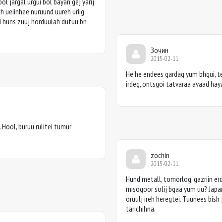
l jargal urgui bol bayan gej yarij
 ueiinhee nuruund uureh uriig
 huns zuuj horduulah dutuu bn
Зочин
2015-02-11
He he endees gardag yum bhgui, t
irdeg, ontsgoi tatvaraa avaad hay
. Hool, buruu rulitei tumur
zochin
2015-02-11
Hund metall, tomorlog, gazriin erd
misogoor solij bgaa yum uu? Japa
oruulj ireh heregtei. Tuunees bis
tarichihna.