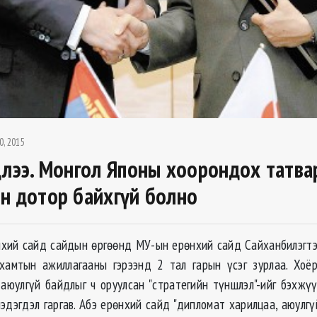
0, 2015
длээ. Монгол Японы хоорондох татв
н дотор байхгүй болно
хий сайд сайдын өргөөнд МУ-ын ерөнхий сайд Сайханбилэгтэ
хамтын ажиллагааны гэрээнд 2 тал гарын үсэг зурлаа. Хоё
 аюулгүй байдлыг ч оруулсан "стратегийн түншлэл"-ийг бэхжүү
эдэгдэл гаргав. Абэ ерөнхий сайд "дипломат харилцаа, аюулгү