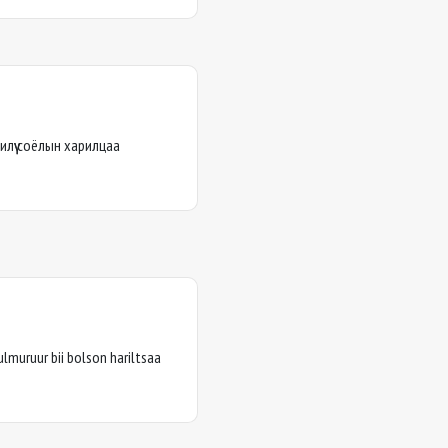
илүү соёлын харилцаа
lmuruur bii bolson hariltsaa