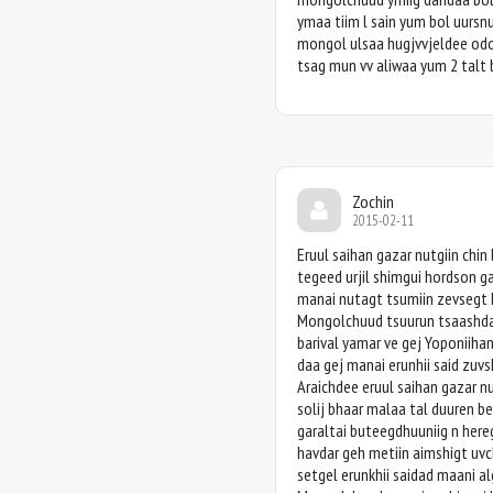
ymaa tiim l sain yum bol uurs
mongol ulsaa hugjvvjeldee odo
tsag mun vv aliwaa yum 2 talt
Zochin
2015-02-11
Eruul saihan gazar nutgiin chin 
tegeed urjil shimgui hordson g
manai nutagt tsumiin zevsegt 
Mongolchuud tsuurun tsaashda
barival yamar ve gej Yoponiiha
daa gej manai erunhii said zuvs
Araichdee eruul saihan gazar 
solij bhaar malaa tal duuren b
garaltai buteegdhuuniig n hereg
havdar geh metiin aimshigt uvc
setgel erunkhii saidad maani al