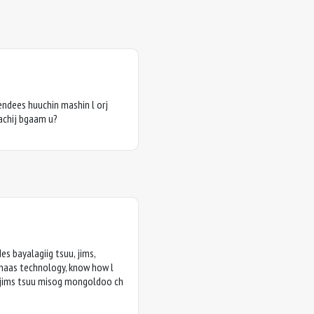
endees huuchin mashin l orj
achij bgaam u?
es bayalagiig tsuu, jims,
naas technology, know how l
h jims tsuu misog mongoldoo ch