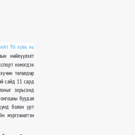
ийт 96 хувь нь
лын нийлүүлэлт
кспорт нэмэгдэх
 хүчин төгөлдөр
ий сайд 11 сард
поныг зорьсонд
 онгоцны буудал
дунд болон урт
йн мэргэжилтэн