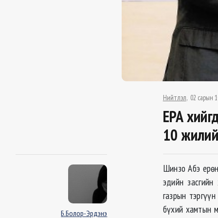
Нийтлэл
02 сарын 1
EPA хийг
10 жилий
Шинзо Абэ ерөн
эдийн засгийн 
газрын тэргүүн
бүхий хамтын м
Б.Болор-Эрдэнэ