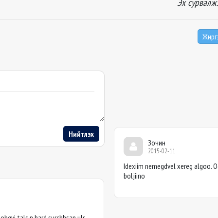
Эх сурвалж
Жирг
Нийтлэх
Зочин
2015-02-11
Idexiim nemegdvel xereg algoo. 
boljiino
hgvi tals n hard surchhsan uls