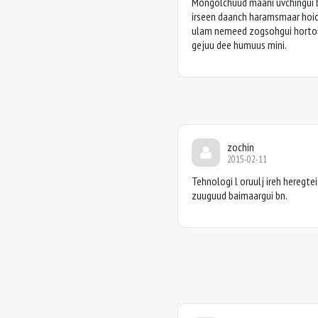
Mongolchuud maani uvchingui bo
irseen daanch haramsmaar hoich
ulam nemeed zogsohgui hortoi
gejuu dee humuus mini.
zochin
2015-02-11
Tehnologi l oruulj ireh heregtei
zuuguud baimaargui bn.