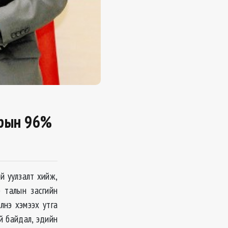
арын 96%
й уулзалт хийж,
р талын засгийн
лнэ хэмээх утга
й байдал, эдийн