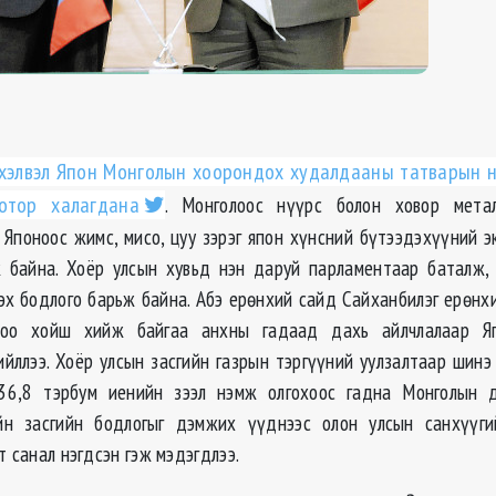
хэлвэл Япон Монголын хоорондох худалдааны татварын н
отор халагдана
. Монголоос нүүрс болон ховор мета
 Японоос жимс, мисо, цуу зэрэг япон хүнсний бүтээдэхүүний э
 байна. Хоёр улсын хувьд нэн даруй парламентаар баталж,
эх бодлого барьж байна. Абэ ерөнхий сайд Сайханбилэг ерөнх
соо хойш хийж байгаа анхны гадаад дахь айлчлалаар Я
ийллээ. Хоёр улсын засгийн газрын тэргүүний уулзалтаар шинэ
36,8 тэрбум иенийн зээл нэмж олгохоос гадна Монголын 
йн засгийн бодлогыг дэмжих үүднээс олон улсын санхүүги
т санал нэгдсэн гэж мэдэгдлээ.