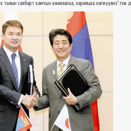
үх талын салбарт хамтын ажиллагаа, харилцаа хөгжүүлнэ" гэж 