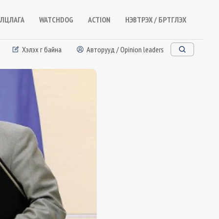
ЛЦЛАГА
WATCHDOG
ACTION
НЭВТРЭХ / БҮРТГҮҮЛЭХ
Хэлэх үг байна
Авторууд / Opinion leaders