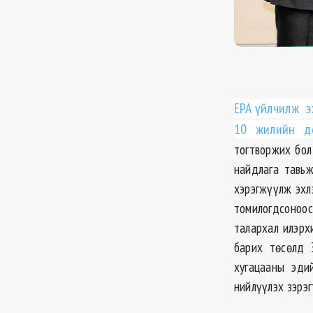
EPA үйлчилж э
10 жилийн д
тогтворжих бол
найдлага тавьж
хэрэгжүүлж эхл
томилогдсоноо
талархал илэрх
барих төсөлд 
хугацааны эди
нийлүүлэх зэрэг