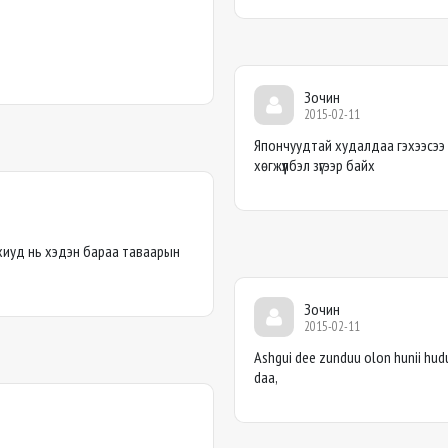
Зочин
2015-02-11
Япончуудтай худалдаа гэхээсээ 
хөгжүүлбэл зүгээр байх
хиуд нь хэдэн бараа таваарын
Зочин
2015-02-11
Ashgui dee zunduu olon hunii hudu
daa,