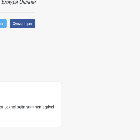
: Ёмиүри Онлаин
эх
Хуваалцах
Oor texnologiin yum nemegdvel