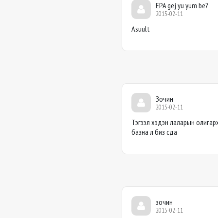
EPA gej yu yum be?
2015-02-11
Asuult
Зочин
2015-02-11
Тэгээл хэдэн лаларын олигар
базна л биз сда
зочин
2015-02-11