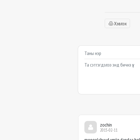
Хэвлэх
Сэтгэгдэл бичих
Example textarea
zochin
2015-02-11
mongolchuud ymiig dandaa bolo