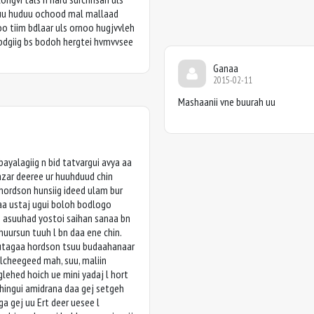
nuu huduu ochood mal mallaad
o tiim bdlaar uls ornoo hugjvvleh
 bdgiig bs bodoh hergtei hvmvvsee
Ganaa
2015-02-11
Mashaanii vne buurah uu
bayalagiig n bid tatvargui avya aa
azar deeree ur huuhduud chin
hordson hunsiig ideed ulam bur
a ustaj ugui boloh bodlogo
n asuuhad yostoi saihan sanaa bn
huursun tuuh l bn daa ene chin.
nutagaa hordson tsuu budaahanaar
elcheegeed mah, suu, maliin
lehed hoich ue mini yadaj l hort
hingui amidrana daa gej setgeh
ga gej uu Ert deer uesee l