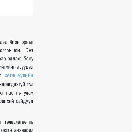
үдэд Япон орныг
болсон юм. Энэ
раа алдаж, Sony
ийгмийн асуудал
р
хѳгшчүүлийн
 харагдахгүй тул
ээ нас нь улам
ерѳнхий сайдууд
г тѳлѳвлѳгѳѳ нь
хээхэн анхаарал