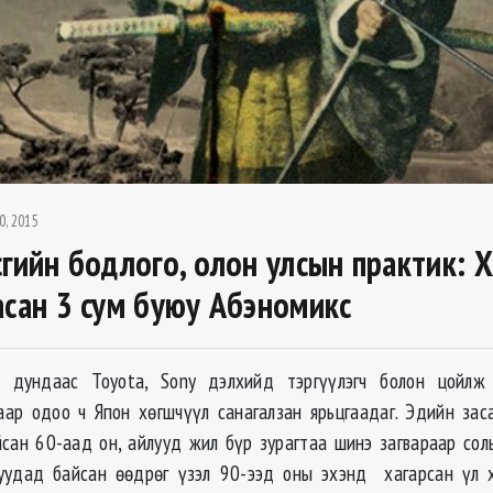
0, 2015
сгийн бодлого, олон улсын практик: 
асан 3 сум буюу Абэномикс
 дундаас Toyota, Sony дэлхийд тэргүүлэгч болон цойлж
ар одоо ч Япон хѳгшчүүл санагалзан ярьцгаадаг. Эдийн зас
йсан 60-аад он, айлууд жил бүр зурагтаа шинэ загвараар сол
уудад байсан ѳѳдрѳг үзэл 90-ээд оны эхэнд хагарсан үл х