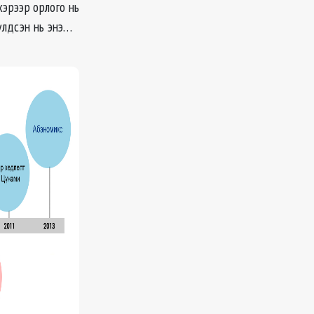
хэрээр орлого нь
үлдсэн нь энэ…