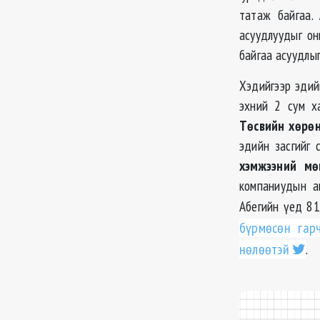
татаж байгаа.
асуудлуудыг он
байгаа асуудлы
Хэдийгээр эдий
эхний 2 сум х
Тѳсвийн хѳрѳ
эдийн засгийг 
хэмжээний м
компаниудын а
Абегийн үед 81
бүрмѳсѳн гар
нѳлѳѳтэй
.