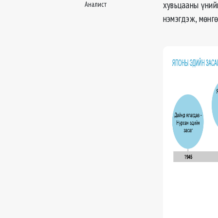
хувьцааны үнийн
Аналист
нэмэгдэж, мѳнг