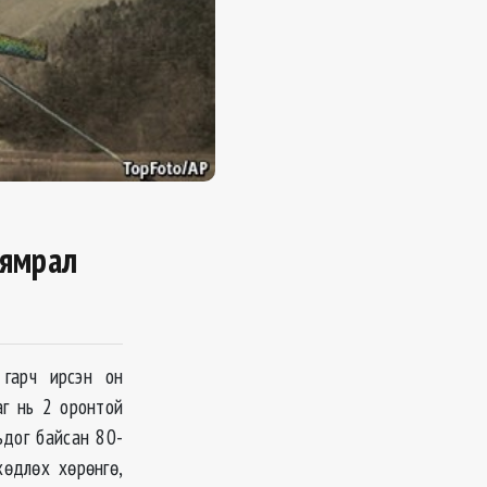
Хямрал
 гарч ирсэн он
аг нь 2 оронтой
ьдог байсан 80-
ѳдлѳх хѳрѳнгѳ,