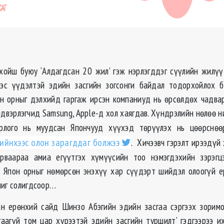
хойш буюу ‘Алдагдсан 20 жил’ гэж нэрлэгддэг сүүлийн жилү
ээс үүдэлтэй эдийн засгийн зогсонги байдал тодорхойлох 
н орныг дэлхийд гаргаж ирсэн компаниуд нь ѳрсѳлдѳх чадва
лдвэрлэгчид Samsung, Apple-д хол хаягдав. Хүндрэлийн нѳлѳѳ н
орлого нь муудсан Япончууд хүүхэд тѳрүүлэх нь цѳѳрснѳѳ
ийнхээс олон зарагддаг болжээ
. Хичээвч гэрэлт ирээдүй
рваараа амиа егүүтгэх хүмүүсийн тоо нэмэгдэхийн зэрэгц
. Япон орныг нѳмѳрсѳн энэхүү хар сүүдэрт шийдэл олоогүй 
шиг солигдсоор…
 ерѳнхий сайд Шинзо Абэгийн эдийн засгаа сэргээх зоримо
гаагүй том цар хүрээтэй эдийн засгийн туршилт’ гэдгээрээ и