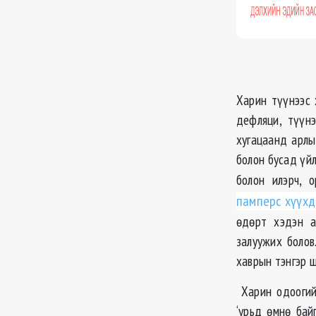
Харин түүнээс 
дефляци, түүн
хугацаанд арлы
болон бусад үй
болон илэрч, 
памперс хүүхд
ѳдѳрт хэдэн а
залуужих болов
хаврын тэнгэр 
Харин одоогийн
‘урьд ѳмнѳ бай