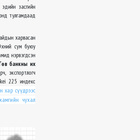
 эдийн засгийн
понд тулгамдаад
сайдын харвасан
Эхний сум буюу
амид нэрвэгдсэн
Тѳв банкны их
ч, экспортлогч
kei 225 индекс
н хар сүүдрээс
амгийн чухал