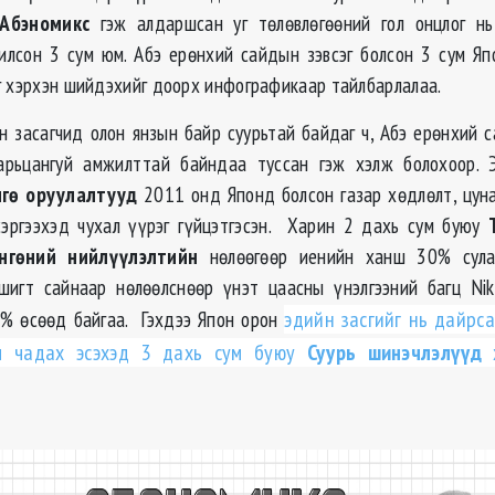
Абэномикс
гэж алдаршсан уг тѳлѳвлѳгѳѳний гол онцлог нь
илсон 3 сум юм. Абэ ерѳнхий сайдын зэвсэг болсон 3 сум Я
г хэрхэн шийдэхийг доорх инфографикаар тайлбарлалаа.
н засагчид олон янзын байр суурьтай байдаг ч, Абэ ерѳнхий 
арьцангуй амжилттай байндаа туссан гэж хэлж болохоор. 
нгѳ оруулалтууд
2011 онд Японд болсон газар хѳдлѳлт, цун
сэргээхэд чухал үүрэг гүйцэтгэсэн. Харин 2 дахь сум буюу
ѳнгѳний нийлүүлэлтийн
нѳлѳѳгѳѳр иенийн ханш 30% сулар
шигт сайнаар нѳлѳѳлснѳѳр үнэт цаасны үнэлгээний багц Nik
% ѳсѳѳд байгаа. Гэхдээ Япон орон
эдийн засгийг нь дайрса
ч чадах эсэхэд 3 дахь сум буюу
Суурь шинэчлэлүүд
х