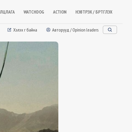
ЛЦЛАГА
WATCHDOG
ACTION
НЭВТРЭХ / БҮРТГҮҮЛЭХ
Хэлэх үг байна
Авторууд / Opinion leaders