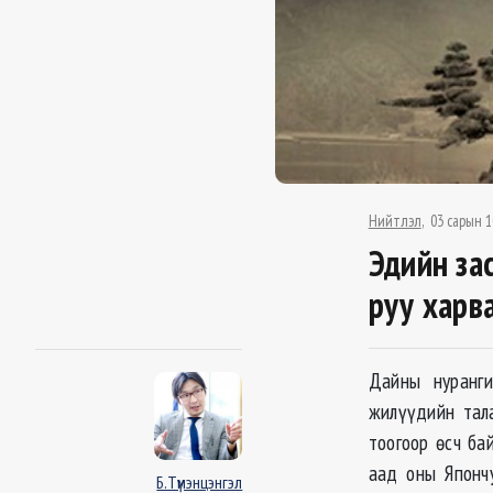
Нийтлэл
03 сарын 1
Эдийн за
руу харв
Дайны нуранги
жилүүдийн тала
тоогоор ѳсч ба
аад оны Японч
Б.Түмэнцэнгэл