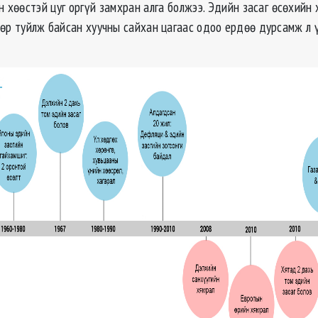
 хѳѳстэй цуг оргүй замхран алга болжээ. Эдийн засаг ѳсѳхийн 
ѳѳр туйлж байсан хуучны сайхан цагаас одоо ердѳѳ дурсамж л 