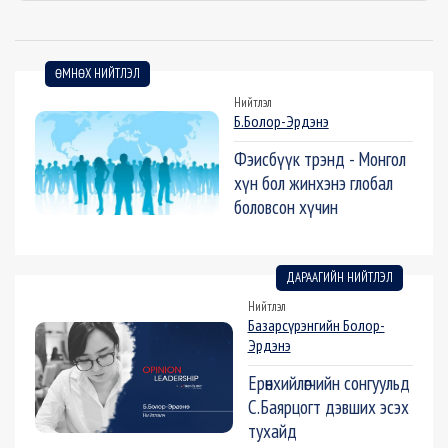
ӨМНӨХ НИЙТЛЭЛ
Нийтлэл
Б.Болор-Эрдэнэ
Фэисбүүк трэнд - Монгол
хүн бол жинхэнэ глобал
боловсон хүчин
ДАРААГИЙН НИЙТЛЭЛ
Нийтлэл
Базарсүрэнгийн Болор-
Эрдэнэ
Ерөнхийлөгчийн сонгуульд
С.Баярцогт дэвших эсэх
тухайд