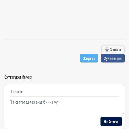
Хэвлэх
Жиргэх
Хуваалцах
Сэтгэгдэл бичих
Example textarea
Нийтлэх