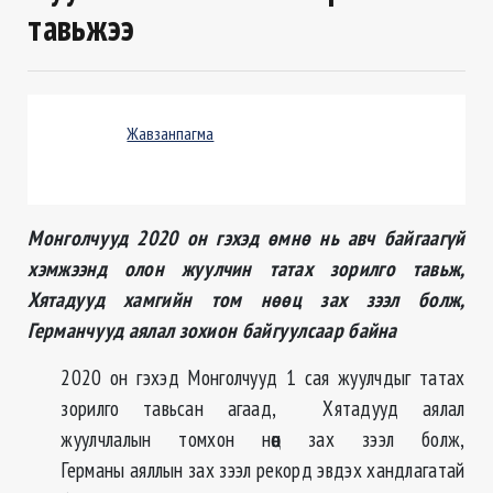
тавьжээ
Жавзанпагма
Монголчууд 2020 он гэхэд өмнө нь авч байгаагүй
хэмжээнд олон жуулчин татах зорилго тавьж,
Хятадууд хамгийн том нөөц зах зээл болж,
Германчууд аялал зохион байгуулсаар байна
2020 он гэхэд Монголчууд 1 сая жуулчдыг татах
зорилго тавьсан агаад, Хятадууд аялал
жуулчлалын томхон нөөц зах зээл болж,
Германы аяллын зах зээл рекорд эвдэх хандлагатай