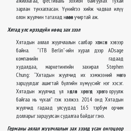
ажиллагаа, фестиваль зохион байгуулах тухай
зарлан тунхагласан. Үүнийгээ хийж чадвал илүү
олон жуулчин татахад нөлөөлөх учиртай аж.
Хятад улс ирээдүйн нөөц зах зээл
Хятадын аялал жуулчлалын салбар хөгжсөн хэвээр
байна. “ITB Berlin”-ийн хурал дээр ADsage
компанийн гадаад
худалдаа, маркетингийн захирал Stephen
Chung: “Хятадын жуулчид их хэмжээний мөнгө
зарцуулдаг ашигтай бүлгийн хүмүүсийг нэг хэсэг.
Хятадын жуулчид үл хөдлөх хөрөнгөд хөрөнгө оруулж
байгаа нь чухал” гэж хэлжээ. 2014 онд Хятадын
жуулчид гадаад улсуудад 165 тэрбум орчим
долларыг зарцуулсан судалгаа байдаг гэнэ.
Германы аялал жуулчлалын зах зээлд усан онгоцоор