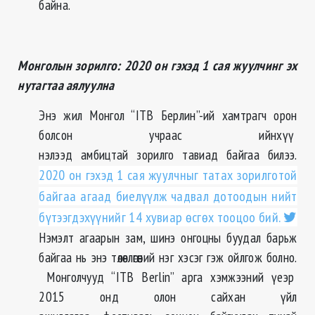
байна.
Монголын зорилго: 2020 он гэхэд 1 сая жуулчинг эх
нутагтаа аялуулна
Энэ жил Монгол “ITB Берлин”-ий хамтрагч орон
болсон учраас ийнхүү
нэлээд амбицтай зорилго тавиад байгаа билээ.
2020 он гэхэд 1 сая жуулчныг татах зорилготой
байгаа агаад биелүүлж чадвал дотоодын нийт
бүтээгдэхүүнийг 14 хувиар өсгөх тооцоо бий.
Нэмэлт агаарын зам, шинэ онгоцны буудал барьж
байгаа нь энэ төлөвлөгөөний нэг хэсэг гэж ойлгож болно.
Монголчууд “ITB Berlin” арга хэмжээний үеэр
2015 онд олон сайхан үйл