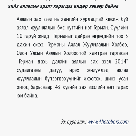
хийх аялалын эрэлт хэрэгцээ өндөр хэвээр байна
Аяллын зах зээл нь хамгийн хурдацтай хөгжиж буй
аялал жуулчлалын бүс нутгийн нэг Герман. Сүүлийн
10 гаруй жилд Германыг дайран өнгөрөгчдийн тоо 3
дахин өсжээ. Германы Аялал Жуулчлалын Холбоо,
Олон Улсын Аяллын Холбоотой хамтран гаргасан
“Герман дахь далайн аяллын зах зээл 2014”
судалгааны дагуу, ирэх жилүүдэд аялал
жуулчлалын бүтээгдэхүүнийг ихэсгэж, шинэ усан
онгоц барьснаар 43 хувийн зах зээлийн өсөлт гарах
юм байна.
Эх сурвалж:
www.4hoteliers.com