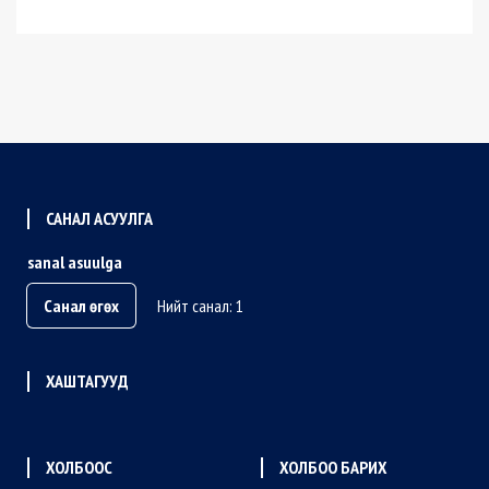
САНАЛ АСУУЛГА
sanal asuulga
Санал өгөх
Нийт санал: 1
ХАШТАГУУД
ХОЛБООС
ХОЛБОО БАРИХ