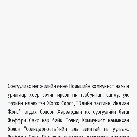
Сонгуулиас нэг жилийн өмнө Польшийн коммунист намын
урилгаар хоёр зочин ирсэн нь тэрбумтан, санхүүч, улс
төрийн идэвхтэн Жорж Сорос, “Эдийн засгийн Индиан
Жонс” гэгдэх болсон Харвардын их сургуулийн багш
Жеффри Сакс нар байв. Зочид Коммунист намынхан
болон “Солидарность”-ийн аль алинтай нь уулзаж,