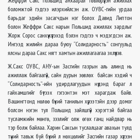
Жеффри Сакс Польшид анхаарал төвлөрүүлэн ажиллах
боломжтой гэдгээ илэрхийлсэн аж. ОУВС-гийн урдаа
барьдаг эдийн засагчдын нэг болох Давид Липтон
болон Жеффри Сакс нарын Польшид ажиллах зардлыг
Жорж Сорос санхүүжүүлэхэд бэлэн гэдгээ ч мэдэгдсэн аж.
Ингээд жилийн дараа буюу “Солидарность” сонгуульд
ялсны дараа Сакс нягт хамтын ажиллагаагаа эхлүүлэв.
Ж.Сакс ОУВС, АНУ-ын Засгийн газрын аль алинд нь
ажиллаж байгаагүй, сайн дурын зөвлөх байсан хэдий ч
“Солидарность”-ийн удирдлагуудын нүдэнд бараг л
гайхамшгийг бүтээх гэгээнтэн мэт харагдаж байв.
Вашингтонд нөлөө бүхий танилын хүрээтэйн дээр домог
болсон нэгэн тул Польшид зайлшгүй хэрэгтэй байгаа
тусламжийн мөнгө, зээлийг олж өгөх ганц найдвар нь
тэр болж байлаа. Харин Саксын туслалцааг авахын тулд
түүний тавьж буй бүхий л нөхцөлийг Засгийн газар хүлээн