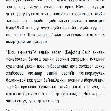
эхлэв” гэдэг асуулт урган гарч ирнэ. Иймээс асуудал
үүссэн цаг үе рүү эргэн очиж, төвлөрсөн төлөвлөгөөт эдийн
засгаас зах зээлийн эдийн засагт шилжсэн шилжилт
буюу1990 оны дундуур эдийн засгийн бүтцийг сууриар
нь өөрчлөх “Шок эмчилгээ” хийсэн асуудлыг эргэн харах
шаардлагатай тулгарав.
“Шок эмчилгээ”-г эдийн засагч Жеффри Сакс анхлан
томъёолсон бөгөөд эдийн засгийн хямралын үечлэлийг
судалсны үндсэн дээр либералчлах арга хэмжээг цочир
хэлбэрээр авснаар эдийн засгийг тогтворжуулах
боломжтой гэж үздэг байна.Эдийн засгийг либералчилж,
төрийн оролцоог хумьснаар эдийн засаг хар аяндаа
цэцэглэн хөгжинө гэж тэрбээр тунхагладаг. Энэ жороор
явсан улсууд үнэхээр хөгжсөн үү?