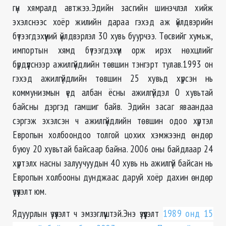
гүн хямралд автжээ.Эдийн засгийн шинэчлэл хийж
эхэлснээс хоёр жилийн дараа гэхэд аж үйлдвэрийн
бүтээгдэхүүний үйлдвэрлэл 30 хувь буурчээ. Төсвийг хумьж,
импортын хямд бүтээгдэхүүн орж ирэх нөхцлийг
бүрдүүлснээр ажилгүйдлийн төвшин тэнгэрт тулав.1993 он
гэхэд ажилгүйдлийн төвшин 25 хувьд хүрсэн нь
коммунизмын үед албан ёсны ажилгүйдэл 0 хувьтай
байсны дэргэд гамшиг байв. Эдийн засаг яваандаа
сэргэж эхэлсэн ч ажилгүйдлийн төвшин одоо хүртэл
Европын холбоондоо толгой цохих хэмжээнд өндөр
буюу 20 хувьтай байсаар байна. 2006 оны байдлаар 24
хүртэлх насны залуучуудын 40 хувь нь ажилгүй байсан нь
Европын холбооны дунджаас даруй хоёр дахин өндөр
үзүүлэлт юм.
Ядуурлын үзүүлэлт ч эмзэглүүштэй.Энэ үзүүлэлт
1989 онд 15