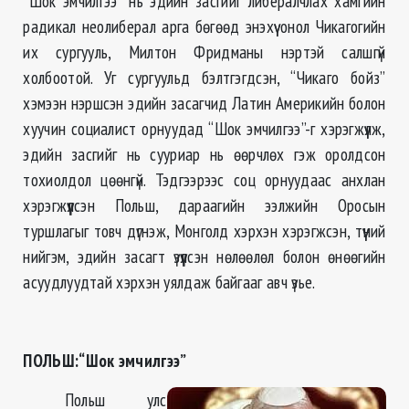
“Шок эмчилгээ” нь эдийн засгийг либералчлах хамгийн
радикал неолиберал арга бөгөөд энэхүү онол Чикагогийн
их сургууль, Милтон Фридманы нэртэй салшгүй
холбоотой. Уг сургуульд бэлтгэгдсэн, “Чикаго бойз”
хэмээн нэршсэн эдийн засагчид Латин Америкийн болон
хуучин социалист орнуудад “Шок эмчилгээ”-г хэрэгжүүлж,
эдийн засгийг нь сууриар нь өөрчлөх гэж оролдсон
тохиолдол цөөнгүй. Тэдгээрээс соц орнуудаас анхлан
хэрэгжүүлсэн Польш, дараагийн ээлжийн Оросын
туршлагыг товч дүгнэж, Монголд хэрхэн хэрэгжсэн, түүний
нийгэм, эдийн засагт үзүүлсэн нөлөөлөл болон өнөөгийн
асуудлуудтай хэрхэн уялдаж байгааг авч үзье.
ПОЛЬШ:“Шок эмчилгээ”
Польш улс