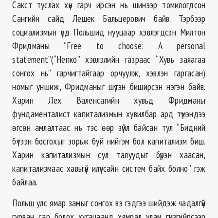
Сакст туслах хүн гарч ирсэн нь шинээр томилогдсон
Сангийн сайд Лешек Бальцерович байв. Тэрбээр
социализмын үед Польшид нууцаар хэвлэгдсэн Милтон
Фридманы “Free to choose: A personal
statement”(“Непко” хэвлэлийн газраас “Хувь заяагаа
сонгох нь” гарчигтайгаар орчуулж, хэвлэн гаргасан)
номыг уншиж, Фридманыг шүтэн биширсэн нэгэн байв.
Харин Лех Валенсагийн хувьд Фридманы
фундаменталист капитализмын хувилбар ард түмэндээ
өгсөн амлалтаас нь тэс өөр зүйл байсан тул “Бидний
бүтээн босгохыг зорьж буй нийгэм бол капитализм биш.
Харин капитализмын сул талуудыг бүрэн хаасан,
капитализмаас хавьгүй илүү сайн систем байх болно” гэж
байлаа.
Польш улс ямар замыг сонгох вэ гэдгээ шийдэж чадалгүй
гурван сар болох хугацаанд хямрал улам гүнзгийрсээр