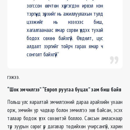
зогссон өвчтөн хүргэгдэн ирвэл нэн
тэргүүнд зүрхийг нь ажиллуулахын тулд
цээжийг нь нээхээс биш,
хагалгаанаас ямар сорви үлдэх тухай
бодох сөхөө байхгүй. Өвдөлт, цус
алдалт зэргийг тойрч гарах ямар ч
сонголт байхгүй”
гэжээ.
“Шок эмчилгээ” “Европ руугаа буцах” зам биш байв
Польш улс яаралтай эмчилгээний дараа арайхийн ухаан
орж, эмчийн ур чадвар болон эмчилгээ зөв байсан, эсэх
талаар бодож үзэх сөхөөтэй боллоо. Саксын амласнаар
түр зуурын сөрөг үр дагавар төдийхөн учирсангүй, харин