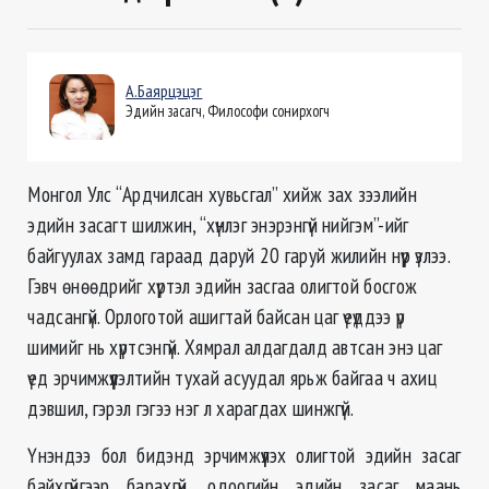
А.Баярцэцэг
Эдийн засагч, Философи сонирхогч
Монгол Улс “Ардчилсан хувьсгал” хийж зах зээлийн
эдийн засагт шилжин, “хүнлэг энэрэнгүй нийгэм”-ийг
байгуулах замд гараад даруй 20 гаруй жилийн нүүр үзлээ.
Гэвч өнөөдрийг хүртэл эдийн засгаа олигтой босгож
чадсангүй. Орлоготой ашигтай байсан цаг үеүддээ үр
шимийг нь хүртсэнгүй. Хямрал алдагдалд автсан энэ цаг
үед эрчимжүүлэлтийн тухай асуудал ярьж байгаа ч ахиц
дэвшил, гэрэл гэгээ нэг л харагдах шинжгүй.
Үнэндээ бол бидэнд эрчимжүүлэх олигтой эдийн засаг
байхгүйгээр барахгүй, одоогийн эдийн засаг маань