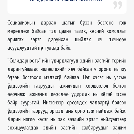
Социализмын дараах шатыг бүтээн босгоно гэж
мөрөөдөж байсан тэд цалин тавих, хүнсний хомсдлыг
арилгах зэрэг даруйхан шийдэх өч төчнөөн
асуудлуудтай нүүр тулаад байв.
“Солидарность”-ийн удирдлагууд эдийн засгийг төрийн
дарангуйллаас чөлөөлөхийг хүсч байсан ч оронд нь юу
бүтээн босгохоо мэдэхгүй байлаа. Нэг хэсэг нь улсын
үйлдвэрийн газруудыг ажилчдын хоршоолол болгон
өөрчилж, ажилчид өөрсдөө удирдах нь зүйтэй гэсэн
байр суурьтай. Ингэснээр өрсөлдөх чадваргүй болсон
үйлдвэрийн газрууд эргээд амь орно гэж найдаж байж.
Харин нөгөө хэсэг нь зах зээлийн эрэлт нийлүүлэлтээр
зохицуулагдах эдийн засгийн салбаруудыг аажим