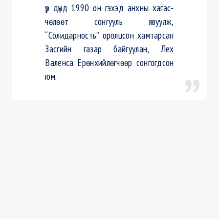
үр дүнд 1990 он гэхэд анхны хагас-
чөлөөт сонгууль явуулж,
“Солидарность” оролцсон хамтарсан
Засгийн газар байгуулан, Лех
Валенса Ерөнхийлөгчөөр сонгогдсон
юм.