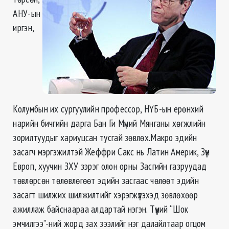
АНУ-ын
иргэн,
Колумбын их сургуулийн профессор, НҮБ-ын ерөнхий
нарийн бичгийн дарга Бан Ги Мүний Мянганы хөгжлийн
зорилтуудыг хариуцсан тусгай зөвлөх.Макро эдийн
засагч мэргэжилтэй Жеффри Сакс нь Латин Америк, Зүүн
Европ, хуучин ЗХУ зэрэг олон орны Засгийн газруудад
төвлөрсөн төлөвлөгөөт эдийн засгаас чөлөөт эдийн
засагт шилжих шилжилтийг хэрэгжүүлэхэд зөвлөхөөр
ажиллаж байснаараа алдартай нэгэн. Түүний “Шок
эмчилгээ”-ний жорд зах зээлийг нэг далайлтаар огцом