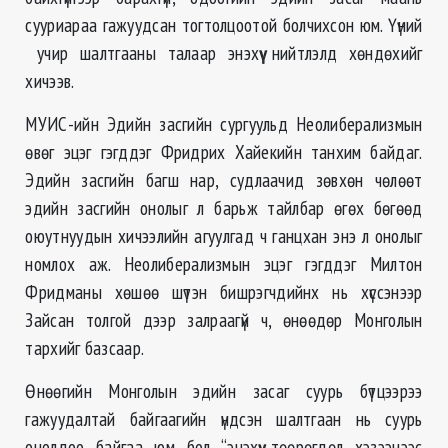
сууриараа гажуудсан тогтолцоотой болчихсон юм. Үүний
учир шалтгааны талаар энэхүү нийтлэлд хөндөхийг
хичээв.
МУИС-ийн Эдийн засгийн сургуульд Неолиберализмын
өвөг эцэг гэгддэг Фридрих Хайекийн танхим байдаг.
Эдийн засгийн багш нар, судлаачид зөвхөн чөлөөт
эдийн засгийн онолыг л барьж тайлбар өгөх бөгөөд
оюутнуудын хичээлийн агуулгад ч ганцхан энэ л онолыг
номлох аж. Неолиберализмын эцэг гэгддэг Милтон
Фридманы хөшөө шүтэн бишрэгчдийнх нь хүссэнээр
Зайсан толгой дээр залраагүй ч, өнөөдөр Монголын
тархийг базсаар.
Өнөөгийн Монголын эдийн засаг суурь бүтцээрээ
гажуудалтай байгаагийн үндсэн шалтгаан нь суурь
онолдоо байгаа юм бол “энэхүү төөрөгдөл хэзээнээс