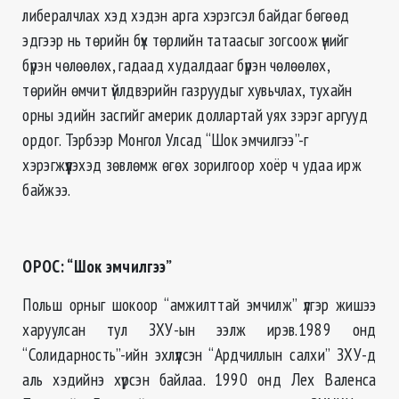
либералчлах хэд хэдэн арга хэрэгсэл байдаг бөгөөд
эдгээр нь төрийн бүх төрлийн татаасыг зогсоож үнийг
бүрэн чөлөөлөх, гадаад худалдааг бүрэн чөлөөлөх,
төрийн өмчит үйлдвэрийн газруудыг хувьчлах, тухайн
орны эдийн засгийг америк доллартай уях зэрэг аргууд
ордог. Тэрбээр Монгол Улсад “Шок эмчилгээ”-г
хэрэгжүүлэхэд зөвлөмж өгөх зорилгоор хоёр ч удаа ирж
байжээ.
ОРОС: “Шок эмчилгээ”
Польш орныг шокоор “амжилттай эмчилж” үлгэр жишээ
харуулсан тул ЗХУ-ын ээлж ирэв.1989 онд
“Солидарность”-ийн эхлүүлсэн “Ардчиллын салхи” ЗХУ-д
аль хэдийнэ хүрсэн байлаа. 1990 онд Лех Валенса