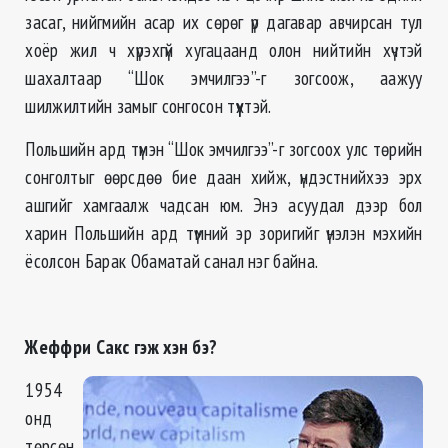
засаг, нийгмийн асар их сөрөг үр дагавар авчирсан тул
хоёр жил ч хүрэхгүй хугацаанд олон нийтийн хүчтэй
шахалтаар “Шок эмчилгээ”-г зогсоож, аажуу
шилжилтийн замыг сонгосон түүхтэй.
Польшийн ард түмэн “Шок эмчилгээ”-г зогсоох улс төрийн
сонголтыг өөрсдөө бие даан хийж, үндэстнийхээ эрх
ашгийг хамгаалж чадсан юм. Энэ асуудал дээр бол
харин Польшийн ард түмний эр зоригийг үнэлэн мэхийн
ёсолсон Барак Обаматай санал нэг байна.
Жеффри Сакс гэж хэн бэ?
1954
онд
төрсөн,