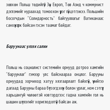
зөвхөн Польш төдийгүй Зүүн Европ, Төв Азид ч коммунист
дэглэмийг нураахад томоохон үүрэг гүйцэтгэжээ. Польшийн
босогчдын “Солидарность” байгууллагыг Ватиканаас
санхүүжүүлж байсан гэсэн таамаг байдаг.
Баруунаас үлээх салхи
Польш нь социалист системийн орнууд дотроо хамгийн
“баруунлаг” гэмээр улс байснаараа онцлог. Барууны
орнуудад зорчиход хатуу хязгаарлалт байхгүй, үүнийгээ
дагаад Барууны бараа бүтээгдэхүүн болон урлаг, ном сэтгүүл
харьцангуй чөлөөтэй нэвтэрдгээс гадна хамгийн гол нь
шашин шүтлэгийг хориглодоггүй байсан аж.