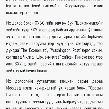
бусад нөлөө бүхий санхүүгийн байгууллагуудаас ижил
шахалт үзүүлэх болов.
Их долоо болон ОУВС-гийн зөвлөж буй “Шок эмчилгээ”-г
хийхийн тулд ЗХУ-д өрнөөд байсан ардчиллын үйл явцыг
хүч хэрэглэн зогсоох шаардлага гарна гэдгийг Горбачев
мэдэж байж. Барууны нэр хүнд бүхий хэвлэлүүдэд, тэр
дундаа“The Economist”, “Washington Post”зэрэг сонин,
сэтгүүлүүдэд Чилид “Шок эмчилгээ” хийсэн Пиночетээс үлгэр
авч, ЗХУ-д эдийн засгийн шинэчлэлийг хатуу гараар
хийх тухай бичих болов.
Их долоогийн уулзалтаас ганцхан сарын дараа
Москвад нэгэн хачирхалтай үйл явдал болж, “Оросын
Пиночет” гэнэт тодрон гарч ирэв. Парламентын ордны
өмнө хуучны коммунистууд танк байрлуулан, ардчиллын
үйл явцыг зогсоохын тулд анхны чөлөөт сонгуулиар