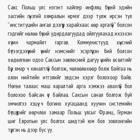
Сакс Польш улс нэгэнт хайпер инфляц бүхий эдийн
засгийн гүнзгий хямралын ирмэг дээр тулж ирсэн тул
“институцийн ангал дээгүүр харайхаас өөр аргагүй” болсон
гэдгийг нөлөө бүхий удирдлагуудад ойлгуулахад ихээхэн
хүчин чармайлт гаргав. Коммунистууд хүнсний
бүтээгдэхүүний үнийг нэмснийг эсэргүүцэн бий болсон
хөдөлгөөн одоо Саксын зөвлөсний дагуу үнийн өсөлтийг
бүр ямар ч хяналтгүй болгож, чөлөөлөхөөр болж байгаа нь
олон нийтийн итгэлийг эвдсэн хэрэг болохоор байв.
Нөгөө талаас маш яаралтай арга хэмжээ авахгүй бол
болохоо байсан үе байлаа. Саксын санал болгож буй
эмчилгээ хэцүү ч богино хугацаанд хуучин системийн
бүтцүүдийг өөрчлөх замаар Польш улсыг Франц, Герман
шиг Европын улс болгох шидтэй юм бол зовлонгийн
түргэн нь дээр бус уу.