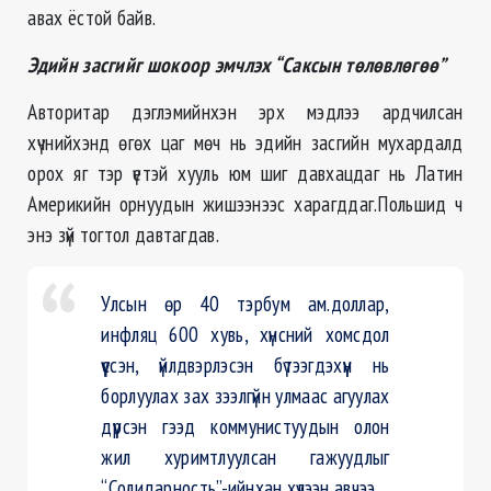
авах ёстой байв.
Эдийн засгийг шокоор эмчлэх “Саксын төлөвлөгөө”
Авторитар дэглэмийнхэн эрх мэдлээ ардчилсан
хүчнийхэнд өгөх цаг мөч нь эдийн засгийн мухардалд
орох яг тэр үетэй хууль юм шиг давхацдаг нь Латин
Америкийн орнуудын жишээнээс харагддаг.Польшид ч
энэ зүй тогтол давтагдав.
Улсын өр 40 тэрбум ам.доллар,
инфляц 600 хувь, хүнсний хомсдол
үүссэн, үйлдвэрлэсэн бүтээгдэхүүн нь
борлуулах зах зээлгүйн улмаас агуулах
дүүрсэн гээд коммунистуудын олон
жил хуримтлуулсан гажуудлыг
“Солидарность”-ийнхан хүлээн авчээ.