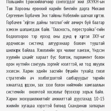
Польшийн Ерөнхийлөгчөөр сонгогддог жил ЗХУКН-ын
Төв Хорооны ерөнхий нарийн бичгийн дарга Михаил
Сергеевич Горбачев Энх тайвны Нобелийн шагнал хүртэв.
Горбачев “хүйтэн дайны төгсгөл”-ийг авчирч буй баатар
хэмээн шагшигдаж байв. “Гласность, перестройка”-гийн
бодлогоороо тэр ерээд оны дунд үе хүртэл ЗХУ-ыг
ардчилсан системд алгуурхнаар боловч тууштай
шилжүүлж байлаа. Хэвлэлийн эрх чөлөөг хангаж, Үндсэн
хуулийн цэцийг хараат бус болгож, парламент болон
орон нутгийн сонгууль зэргийг нээлттэй, ил тод явуулж
эхэлсэн. Харин эдийн засгийн бүтцийн тухайд гэвэл
стратегийн ач холбогдолтой салбаруудыг төрийн
хяналтад үлдээн, зах зээл болон нийгмийн хамгааллын
системийн оновчтой хослолыг бүтээхээр зорьж байв.
Харин энэхүү шилжилтийг амжилттай дуусгахад 10-15
жилийн хугацаа хэрэгтэй бөгөөд Скандинав загварын