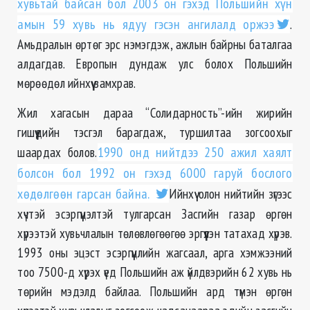
хувьтай байсан бол 2003 он гэхэд Польшийн хүн
амын 59 хувь нь ядуу гэсэн ангилалд оржээ
.
Амьдралын өртөг эрс нэмэгдэж, ажлын байрны баталгаа
алдагдав. Европын дундаж улс болох Польшийн
мөрөөдөл ийнхүү замхрав.
Жил хагасын дараа “Солидарность”-ийн жирийн
гишүүдийн тэсгэл барагдаж, туршилтаа зогсоохыг
шаардах болов.
1990 онд нийтдээ 250 ажил хаялт
болсон бол 1992 он гэхэд 6000 гаруй бослого
хөдөлгөөн гарсан байна.
Ийнхүү олон нийтийн зүгээс
хүчтэй эсэргүүцэлтэй тулгарсан Засгийн газар өргөн
хүрээтэй хувьчлалын төлөвлөгөөгөө эргүүлэн татахад хүрэв.
1993 оны эцэст эсэргүүцлийн жагсаал, арга хэмжээний
тоо 7500-д хүрэх үед Польшийн аж үйлдвэрийн 62 хувь нь
төрийн мэдэлд байлаа. Польшийн ард түмэн өргөн