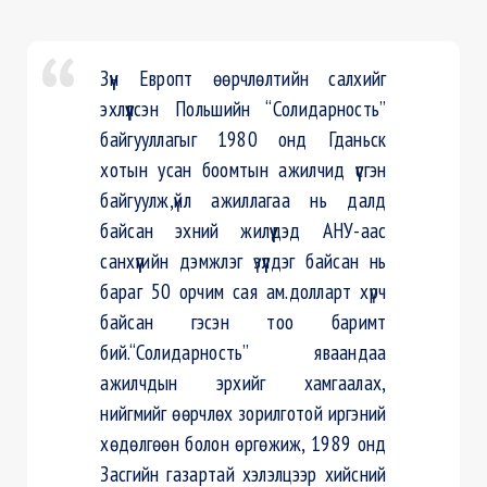
Зүүн Европт өөрчлөлтийн салхийг
эхлүүлсэн Польшийн “Солидарность”
байгууллагыг 1980 онд Гданьск
хотын усан боомтын ажилчид үүсгэн
байгуулж,үйл ажиллагаа нь далд
байсан эхний жилүүдэд АНУ-аас
санхүүгийн дэмжлэг үзүүлдэг байсан нь
бараг 50 орчим сая ам.долларт хүрч
байсан гэсэн тоо баримт
бий.“Солидарность” яваандаа
ажилчдын эрхийг хамгаалах,
нийгмийг өөрчлөх зорилготой иргэний
хөдөлгөөн болон өргөжиж, 1989 онд
Засгийн газартай хэлэлцээр хийсний