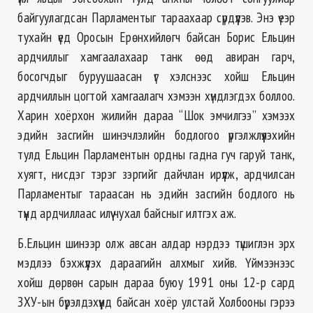
байгуулагдсан Парламентыг тараахаар сүрдүүлэв. Энэ үеэр
тухайн үед Оросын Ерөнхийлөгч байсан Борис Ельцин
ардчиллыг хамгаалахаар танк өөд авиран гарч,
босогчдыг буруушаасан үг хэлснээс хойш Ельцин
ардчиллын цогтой хамгаалагч хэмээн хүндлэгдэх боллоо.
Харин хоёрхон жилийн дараа “Шок эмчилгээ” хэмээх
эдийн засгийн шинэчлэлийн бодлогоо үргэлжлүүлэхийн
тулд Ельцин Парламентын ордны гадна гуч гаруй танк,
хуягт, нисдэг тэрэг зэргийг дайчлан ирүүлж, ардчилсан
Парламентыг тараасан нь эдийн засгийн бодлого нь
түүнд ардчиллаас илүү чухал байсныг илтгэх аж.
Б.Ельцин шинээр олж авсан алдар нэрдээ түшиглэн эрх
мэдлээ бэхжүүлэх дараагийн алхмыг хийв. Үймээнээс
хойш дөрвөн сарын дараа буюу 1991 оны 12-р сард
ЗХУ-ын бүрэлдэхүүнд байсан хоёр улстай Холбооны гэрээ