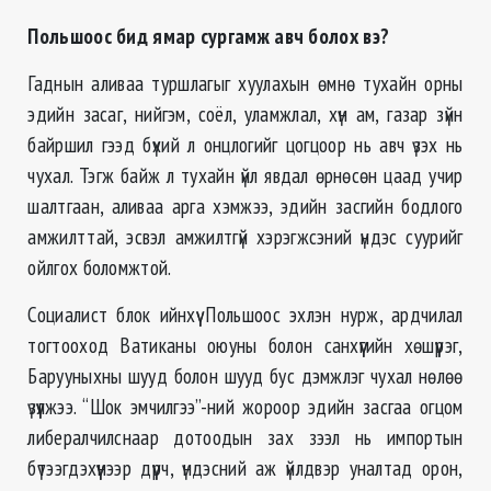
Польшоос бид ямар сургамж авч болох вэ?
Гаднын аливаа туршлагыг хуулахын өмнө тухайн орны
эдийн засаг, нийгэм, соёл, уламжлал, хүн ам, газар зүйн
байршил гээд бүхий л онцлогийг цогцоор нь авч үзэх нь
чухал. Тэгж байж л тухайн үйл явдал өрнөсөн цаад учир
шалтгаан, аливаа арга хэмжээ, эдийн засгийн бодлого
амжилттай, эсвэл амжилтгүй хэрэгжсэний үндэс суурийг
ойлгох боломжтой.
Социалист блок ийнхүү Польшоос эхлэн нурж, ардчилал
тогтооход Ватиканы оюуны болон санхүүгийн хөшүүрэг,
Барууныхны шууд болон шууд бус дэмжлэг чухал нөлөө
үзүүлжээ. “Шок эмчилгээ”-ний жороор эдийн засгаа огцом
либералчилснаар дотоодын зах зээл нь импортын
бүтээгдэхүүнээр дүүрч, үндэсний аж үйлдвэр уналтад орон,