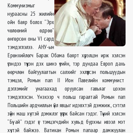
Коммунизмыг
нураасны 25 жилийн
ойн баяр болох “Эрх
чөлөөний өдрөө”
өнгөрсөн оны VI сард
тэмдэглэлээ. АНУ-ын
Ерөнхийлөгч Барак Обама баярт хүрэлцэн ирж хэлсэн
үгэндээ түүхэн дэх шинэ үеийн, тэр дундаа Европ дахь
өөрчлөн байгуулалтын салхийг эхлүүлсэн польшуудын
тэмцэл, Ромын пап II Ион Павелийн коммунист
дэглэмийг унагаахад оруулсан гавьяаг цохон
тэмдэглэсэн. Үнэхээр ч польш гаралтай Ромын пап
Польшийн ардчиллын үйл явцыг идэвхтэй дэмжиж, сэтгэл
зүйн маш хүчтэй дэмжлэг үзүүлж байсан гэдэг. Түүний хэлсэн
“Бүү ай” гэдэг үг тэмцэгчдийн хувьд бурхны ивээл мэт
хүчтэй байжээ. Ватикан Ромын папаар дамжуулан