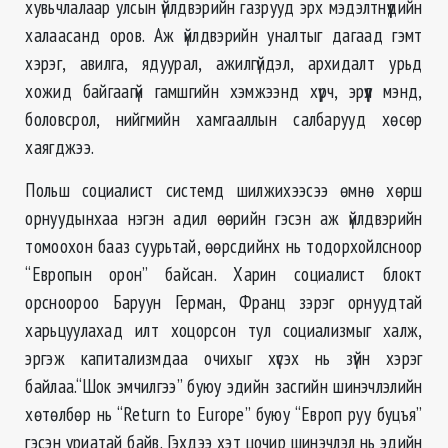
хувьчлалаар улсын үйлдвэрийн газрууд эрх мэдэлтнүүдийн
халаасанд оров. Аж үйлдвэрийн уналтыг дагаад гэмт
хэрэг, авилга, ядуурал, ажилгүйдэл, архидалт урьд
хожид байгаагүй гамшгийн хэмжээнд хүрч, эрүүл мэнд,
боловсрол, нийгмийн хамгааллын салбарууд хөсөр
хаягджээ.
Польш социалист системд шилжихээсээ өмнө хөрш
орнуудынхаа нэгэн адил өөрийн гэсэн аж үйлдвэрийн
томоохон бааз суурьтай, өөрсдийнх нь тодорхойлсноор
“Европын орон” байсан. Харин социалист блокт
орсноороо Баруун Герман, Франц зэрэг орнуудтай
харьцуулахад илт хоцорсон тул социализмыг халж,
эргэж капитализмдаа очихыг хүсэх нь зүйн хэрэг
байлаа.“Шок эмчилгээ” буюу эдийн засгийн шинэчлэлийн
хөтөлбөр нь “Return to Europe” буюу “Европ руу буцъя”
гэсэн уриатай байв. Гэхдээ хэт цочир шинэчлэл нь эдийн