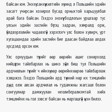
байсан юм. Энэхүү санхүүжилтийн хүчинд л Польшийн эдийн
засагт учирсан хохирол бусад орныхтой харьцуулбал
арай бага байсан. Гэхдээ энэхүү бодлогын уршгаар тус
улсын эдийн засгийн бүтэц задран, хямралд орж,
үйлдвэрлэлийн чадавхгүй хэрэглэгч улс болон хувирч, урт
хугацаандаа эдийн засгийн бие даасан байдлаа алдах
эрсдэлд орсон юм.
Улс орнуудын түүхийг өөр өөрийн ашиг сонирхолд
нийцүүлэн тайлбарлах нь шинэ зүйл биш тул Польшийн
ардчиллын түүхийг ч ийнхүү өөр өөрийнхөөрөө тайлбарлаж
хэвшжээ. Гэхдээ Польшийн ард түмний нөр их тэмцлийн
дүнд олж авсан ардчилал нь гудамжны жагсаал болон
сонгуулиар дамжуулан неолиберализмтай хийх
тэмцлийнх нь гол зэвсэг байсан нь маргашгүй үнэн билээ.