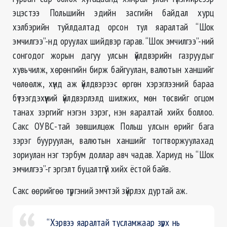
эцэстээ Польшийн эдийн засгийн байдал хурц
хэлбэрийн туйлдалтад орсон тул яаралтай “Шок
эмчилгээ”-нд оруулах шийдвэр гарав. “Шок эмчилгээ”-ний
сонгодог жорын дагуу улсын үйлдвэрийн газруудыг
хувьчилж, хөрөнгийн бирж байгуулан, валютын ханшийг
чөлөөлж, хүнд аж үйлдвэрээс өргөн хэрэглээний бараа
бүтээгдэхүүний үйлдвэрлэлд шилжих, мөн төсвийг огцом
танах зэргийг нэгэн зэрэг, нэн яаралтай хийх боллоо.
Сакс ОУВС-тай зөвшилцөж Польш улсын өрийг бага
зэрэг бууруулан, валютын ханшийг тогтворжуулахад
зориулан нэг тэрбум доллар авч чадав. Хариуд нь “Шок
эмчилгээ”-г эргэлт буцалтгүй хийх ёстой байв.
Сакс өөрийгөө түргэний эмчтэй зүйрлэх дуртай аж.
“Хэрвээ яаралтай тусламжаар зүрх нь