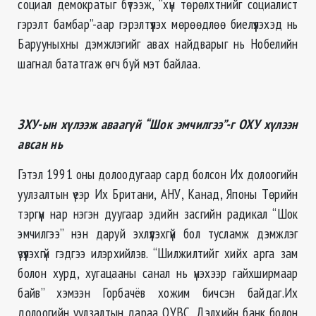
социал демократыг бүтээж, “хүн төрөлхтнийг социалист
гэрэлт бамбар”-аар гэрэлтүүлэх мөрөөдлөө биелүүлэхэд нь
Барууныхны дэмжлэгийг авах найдварыг нь Нобелийн
шагнал бататгаж өгч буй мэт байлаа.
ЗХУ-ын хүлээж аваагүй “Шок эмчилгээ”-г ОХУ хүлээн
авсан нь
Гэтэл 1991 оны долоодугаар сард болсон Их долоогийн
уулзалтын үеэр Их Британи, АНУ, Канад, Японы Төрийн
тэргүүн нар нэгэн дуугаар эдийн засгийн радикал “Шок
эмчилгээ” нэн даруй эхлүүлэхгүй бол тусламж дэмжлэг
үзүүлэхгүй гэдгээ илэрхийлэв. “Шилжилтийг хийх арга зам
болон хурд, хугацааны санал нь үнэхээр гайхширмаар
байв” хэмээн Горбачёв хожим бичсэн байдаг.Их
долоогийн уулзалтын дараа ОУВС, Дэлхийн банк болон