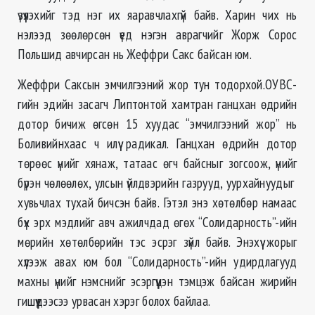
үзүүлэхийг тэд нэг их яаравчлахгүй байв. Харин чих нь
нэлээд зөөлөрсөн үед нэгэн аврагчийг Жорж Сорос
Польшид авчирсан нь Жеффри Сакс байсан юм.
Жеффри Саксын эмчилгээний жор тун тодорхой.ОУВС-
гийн эдийн засагч Липтонтой хамтран ганцхан өдрийн
дотор бичиж өгсөн 15 хуудас “эмчилгээний жор” нь
Боливийнхаас ч илүү радикал. Ганцхан өдрийн дотор
төрөөс үнийг хянаж, татаас өгч байсныг зогсоож, үнийг
бүрэн чөлөөлөх, улсын үйлдвэрийн газрууд, уурхайнуудыг
хувьчлах тухай бичсэн байв. Гэтэл энэ хөтөлбөр намаас
бүх эрх мэдлийг авч ажилчдад өгөх “Солидарность”-ийн
мөрийн хөтөлбөрийн тэс эсрэг зүйл байв. Энэхүү жорыг
хүлээж авах юм бол “Солидарность”-ийн удирдлагууд
махны үнийг нэмснийг эсэргүүцэн тэмцэж байсан жирийн
гишүүдээсээ урвасан хэрэг болох байлаа.