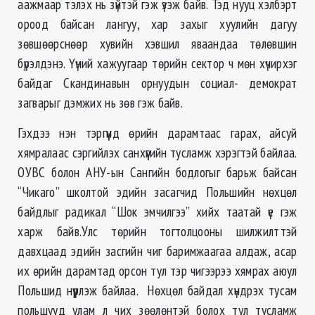
аажмаар тэлэх нь зүйтэй гэж үзэж байв. Тэд нууц хэлбэрт
ороод байсан лангуу, хар захыг хуулийн дагуу
зөвшөөрснөөр хувийн хэвшил яваандаа төлөвшин
бүрэлдэнэ. Үүний хажуугаар төрийн сектор ч мөн хүчирхэг
байдаг Скандинавын орнуудын социал- демократ
загварыг дэмжих нь зөв гэж байв.
Гэхдээ нэн тэргүүнд өрийн дарамтаас гарах, айсуй
хямралаас сэргийлэх санхүүгийн тусламж хэрэгтэй байлаа.
ОУВС болон АНУ-ын Сангийн бодлогыг барьж байсан
“Чикаго” школтой эдийн засагчид Польшийн нөхцөл
байдлыг радикал “Шок эмчилгээ” хийх таатай үе гэж
харж байв.Улс төрийн тогтолцооны шилжилттэй
давхцаад эдийн засгийн чиг баримжаагаа алдаж, асар
их өрийн дарамтад орсон тул тэр чигээрээ хямрах аюул
Польшид нүүрлэж байлаа. Нөхцөл байдал хүндрэх тусам
польшууд улам л чих зөөлөнтэй болох тул тусламж