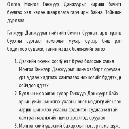
Өдгөө Монгол Ганжуур Данжуурыг кирилл бичигт
буулгах хэд хэдэн шаардлага гарч ирж байна. Тоймлон
дурдвал:
Ганжуур Данжуурыг нийтийн бичигт буулган, ард түмэнд
бурхны сургаал номлолыг мухар сүсгээр биш үнэн
бодитоор судалж, танин мэдэх боломжийг олгох
Дэлхийн оюуны хосгүй үнэт бүтээл болохын хувьд
Монгол Ганжуур Данжуурыг шинэ хэлбэрт оруулан
урт удаан хадгалж хамгаалах нөхцөлийг бүрдүүлэх, үр
хойчдоо үлдээх
Буддын их хөлгөн судар Ганжуур Данжуурт байх
орчин үеийн шинжлэх ухааны онол мэдлэгүүдийг нээн
илрүүлж, шинжлэх ухааны эрдэмтэн судлаачидтай
хамтран мэдлэгийн шинэ эргэлтэд оруулах
Монгол хүний үндэсний бахархлыг нэгээр нэмэгдүүлж,