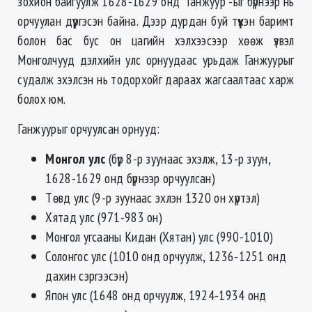
зохион байгуулж 1628-1629 онд “Ганжуур”-ыг бүрнээр нь
орчуулан дүүргэсэн байна. Дээр дурдан буй түүхэн баримт
болон бас бус он цагийн хэлхээсээр хөөж үзвэл
Монголчууд дэлхийн улс орнуудаас урьдаж Ганжуурыг
судалж эхэлсэн нь тодорхойг дараах жагсаалтаас харж
болох юм.
Ганжуурыг орчуулсан орнууд:
Монгол улс
(бүр 8-р зуунаас эхэлж, 13-р зуун,
1628-1629 онд бүрнээр орчуулсан)
Төвд улс (9-р зуунаас эхлэн 1320 он хүртэл)
Хятад улс (971-983 он)
Монгол угсааны Кидан (Хятан) улс (990-1010)
Солонгос улс (1010 онд орчуулж, 1236-1251 онд
дахин сэргээсэн)
Япон улс (1648 онд орчуулж, 1924-1934 онд