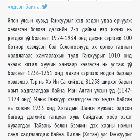
үлдсэн байна.
Япон улсын хувьд Ганжуурыг хэд хэдэн удаа орчуулж
хэвлэсэн боловч дэлхийн 2-р дайны үеэр ихэнх нь
үрэгдэж үгүй болсныг 1924-1934 онд дахин сэргээж 100
ботиор хэвлүүлсэн бол Солонгосчууд эх орноо гаднын
халдлагаас хамгаалахын тулд Ганжуурыг 1010 онд
эхэлж хятад хуучин ханзаар хэвлэсэн нь устаж үгүй
болсныг 1236-1251 онд дахин сэргээж модон бараар
хэвлэжээ. Тэр нь Хэ Ин Са хийдэд 81258 ширхэг барын
хамт хадгалагдаж байна. Мөн Алтан улсын үед (1147-
1174 онд) Манж Ганжуур хэвлэгдсэн гэх мэдээ байсан
нь хожим 1933 онд Хятадын Шанси мужаас олдсон
бөгөөд дэлхийд ганцхан хувь байдгаас хоёр хэсэг
хуваагдан Тайвань болон Бээжин дэх хааны номын
санд хадгалагдаж байна. Кидан (Хятан) улс Ганжуурыг