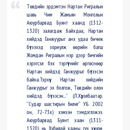
Төвдийн эрдэмтэн Нартан Ригралын
шавь Чим Жамьян Монголын
Аюурбарвад Буянт хаанд (1312-
1320) залагдаж байхдаа, Нартан
хийдэд Ганжуурыг анх удаа бичиж
бүтээхэд зориулж өөрийн багш
Жомдан Ригралын нэр дээр бичгийн
хэрэгсэл бэх тэргүүтнийг өргөснөөр
Нартан хийдэд Ганжуурыг бүтээсэн
байна.Тэрхүү Нартан хийдийн
Ганжуурыг эх болгож, Төвдийн олон
хийдэд бүтээсэн...” (Л.Хүрэлбаатар.
“Судар шастирын билиг” УБ. 2002
он, 72-73х) хэмээн тэмдэглэжээ.
Аюурбарвад Буянт хаан (1311-
1320) нь Хубилай хааны гуч хүү юм.