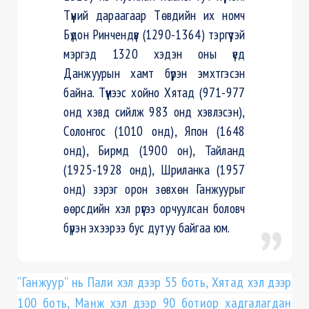
Түүний дараагаар Төвдийн их номч
Бүдон Ринчендүв (1290-1364) тэргүүтэй
мэргэд 1320 хэдэн оны үед
Данжуурын хамт бүрэн эмхтгэсэн
байна. Түүнээс хойно Хятад (971-977
онд хэвд сийлж 983 онд хэвлэсэн),
Солонгос (1010 онд), Япон (1648
онд), Бирмд (1900 он), Тайланд
(1925-1928 онд), Шриланка (1957
онд) зэрэг орон зөвхөн Ганжуурыг
өөрсдийн хэл рүүгээ орчуулсан боловч
бүрэн эхээрээ бус дутуу байгаа юм.
“Ганжуур” нь Пали хэл дээр 55 боть, Хятад хэл дээр
100 боть, Манж хэл дээр 90 ботиор хадгалагдан