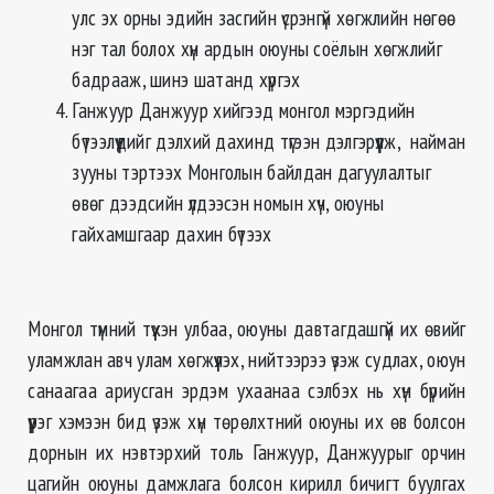
улс эх орны эдийн засгийн үсрэнгүй хөгжлийн нөгөө
нэг тал болох хүн ардын оюуны соёлын хөгжлийг
бадрааж, шинэ шатанд хүргэх
Ганжуур Данжуур хийгээд монгол мэргэдийн
бүтээлүүдийг дэлхий дахинд түгээн дэлгэрүүлж, найман
зууны тэртээх Монголын байлдан дагуулалтыг
өвөг дээдсийн үлдээсэн номын хүч, оюуны
гайхамшгаар дахин бүтээх
Монгол түмний түүхэн улбаа, оюуны давтагдашгүй их өвийг
уламжлан авч улам хөгжүүлэх, нийтээрээ үзэж судлах, оюун
санаагаа ариусган эрдэм ухаанаа сэлбэх нь хүн бүрийн
үүрэг хэмээн бид үзэж хүн төрөлхтний оюуны их өв болсон
дорнын их нэвтэрхий толь Ганжуур, Данжуурыг орчин
цагийн оюуны дамжлага болсон кирилл бичигт буулгах