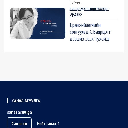
Нийтлэл
Базарсүрэнгийн Болор-
Эрдэнэ
Ерөнхийлөгчийн
сонгуульд С.Баярцогт
дэвших эсэх тухайд
САНАЛ АСУУЛГА
sanal asuulga
Санал өгөх
Нийт санал: 1