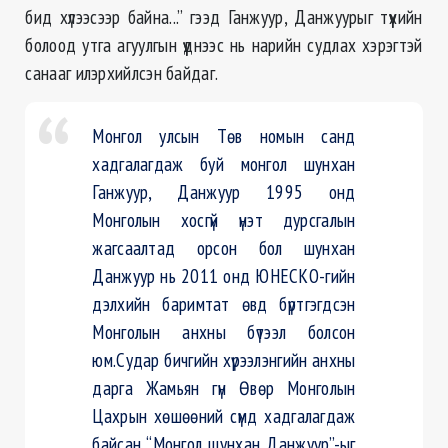
бид хүлээсээр байна...” гээд Ганжуур, Данжуурыг түүхийн
болоод утга агуулгын үүднээс нь нарийн судлах хэрэгтэй
санааг илэрхийлсэн байдаг.
Монгол улсын Төв номын санд
хадгалагдаж буй монгол шунхан
Ганжуур, Данжуур 1995 онд
Монголын хосгүй үнэт дурсгалын
жагсаалтад орсон бол шунхан
Данжуур нь 2011 онд ЮНЕСКО-гийн
дэлхийн баримтат өвд бүртгэгдсэн
Монголын анхны бүтээл болсон
юм.Судар бичгийн хүрээлэнгийн анхны
дарга Жамьян гүн Өвөр Монголын
Цахрын хөшөөний сүмд хадгалагдаж
байсан “Монгол шунхан Данжуур”-ыг