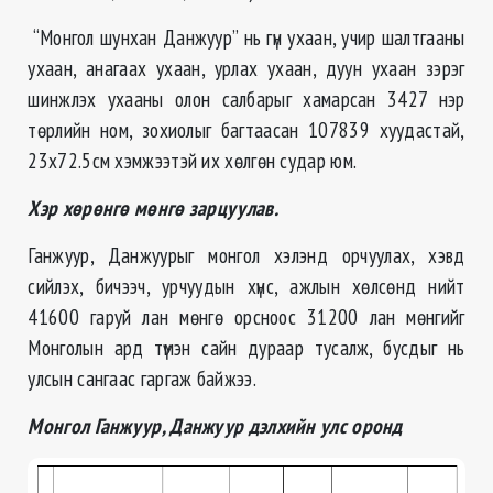
“Монгол шунхан Данжуур” нь гүн ухаан, учир шалтгааны
ухаан, анагаах ухаан, урлах ухаан, дуун ухаан зэрэг
шинжлэх ухааны олон салбарыг хамарсан 3427 нэр
төрлийн ном, зохиолыг багтаасан 107839 хуудастай,
23х72.5см хэмжээтэй их хөлгөн судар юм.
Хэр хөрөнгө мөнгө зарцуулав.
Ганжуур, Данжуурыг монгол хэлэнд орчуулах, хэвд
сийлэх, бичээч, урчуудын хүнс, ажлын хөлсөнд нийт
41600 гаруй лан мөнгө орсноос 31200 лан мөнгийг
Монголын ард түмэн сайн дураар тусалж, бусдыг нь
улсын сангаас гаргаж байжээ.
Монгол Ганжуур, Данжуур дэлхийн улс оронд