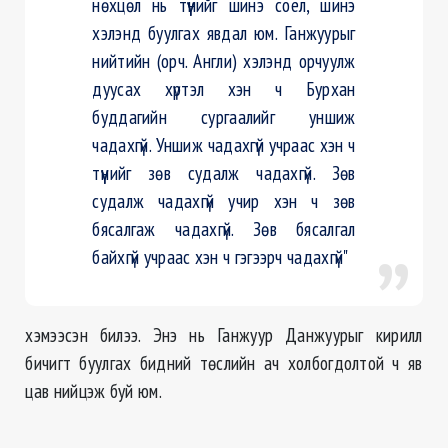
нөхцөл нь түүнийг шинэ соёл, шинэ
хэлэнд буулгах явдал юм. Ганжуурыг
нийтийн (орч. Англи) хэлэнд орчуулж
дуусах хүртэл хэн ч Бурхан
буддагийн сургаалийг уншиж
чадахгүй. Уншиж чадахгүй учраас хэн ч
түүнийг зөв судалж чадахгүй. Зөв
судалж чадахгүй учир хэн ч зөв
бясалгаж чадахгүй. Зөв бясалгал
байхгүй учраас хэн ч гэгээрч чадахгүй"
хэмээсэн билээ. Энэ нь Ганжуур Данжуурыг кирилл
бичигт буулгах бидний төслийн ач холбогдолтой ч яв
цав нийцэж буй юм.