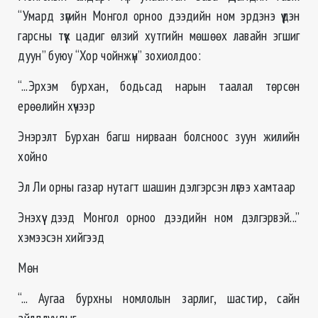
“Умард зүгийн Монгол орноо дээдийн ном эрдэнэ үүдэн
гарсны түүх цадиг өлзий хутгийн мөшөөх лавайн эгшиг
дуун” буюу “Хор чойнжүн” зохиолдоо:
“...Эрхэм бурхан, бодьсад нарын таалал төрсөн
ерөөлийн хүчээр
Энэрэлт Бурхан багш нирваан болсноос зуун жилийн
хойно
Эл Ли орны газар нутагт шашин дэлгэрсэн лүгээ хамтаар
Энэхүү дээд Монгол орноо дээдийн ном дэлгэрвэй...”
хэмээсэн хийгээд
Мөн
“... Аугаа бурхны номлолын зарлиг, шастир, сайн
айлдлуудыг