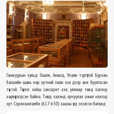
Ганжуурын хувьд Гашев, Ананд, Упали тэргүүтэй Бурхан
багшийн шавь нар эртний пали хэл дээр анх буулгасан
түүхтэй. Түүнээс хойш санскрит хэл, улмаар төвд хэлэнд
хөрвүүлэгдсэн байна. Төвд хэлэнд орчуулах ажил нэлээд
эрт Соронзангамбо (617-650) хааны үед эхэлсэн бөгөөд