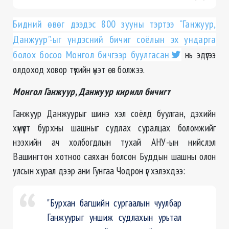
Бидний өвөг дээдэс 800 зууны тэртээ “Ганжуур,
Данжуур”-ыг үндэсний бичиг соёлын эх ундарга
болох босоо Монгол бичгээр буулгасан
нь эдүгээ
олдоход ховор түүхийн үнэт өв болжээ.
Монгол Ганжуур, Данжуур кирилл бичигт
Ганжуур Данжуурыг шинэ хэл соёлд буулган, дэхийн
хүмүүст бурхны шашныг судлах суралцах боломжийг
нээхийн ач холбогдлын тухай АНУ-ын нийслэл
Вашингтон хотноо саяхан болсон Буддын шашны олон
улсын хурал дээр ани Гунгаа Чодрон үг хэлэхдээ:
"Бурхан багшийн сургаалын чуулбар
Ганжуурыг уншиж судлахын урьтал