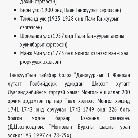
дахин сэргээсэн)
Бирм улс (1900 онд Пали Ганжуурыг сэргээсэн)
Тайланд улс (1925-1928 онд Пали Ганжуурыг
сэргээсэн)
Шриланка улс (1957 онд Пали Ганжуурын анхны
хувилбарыг сэргээсэн)
Манж Чин улс (1773 онд монгол хэлнээс манж хэл
рүү орчуулж эхэлсэн)
“Ганжуур”-ын тайлбар болох “Данжуур”-ыг II Жанжаа
хутагт Ролбийдорж удирдан Ширээт хутагт
Лувсанданбийням тэргүүтэй хамаг Монголын шилдэг 200
орчим эрдэмтэн гүүш нар Төвд хэлнээс Монгол хэлэнд
1741-1742 онд орчуулан 1742-1749 онд 226 боть
болгон модон бараар Бээжинд хэвлэжээ.
(Д.Цэрэнсодном. “Монголын Бурхны шашны уран
зохиол” УБ, 1997 он, 28-29х).