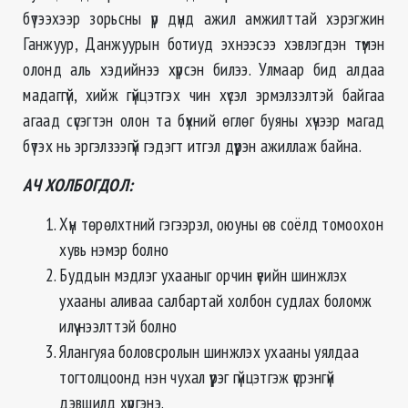
бүтээхээр зорьсны үр дүнд ажил амжилттай хэрэгжин
Ганжуур, Данжуурын ботиуд эхнээсээ хэвлэгдэн түмэн
олонд аль хэдийнээ хүрсэн билээ. Улмаар бид алдаа
мадаггүй, хийж гүйцэтгэх чин хүсэл эрмэлзэлтэй байгаа
агаад сүсэгтэн олон та бүхний өглөг буяны хүчээр магад
бүтэх нь эргэлзээгүй гэдэгт итгэл дүүрэн ажиллаж байна.
АЧ ХОЛБОГДОЛ:
Хүн төрөлхтний гэгээрэл, оюуны өв соёлд томоохон
хувь нэмэр болно
Буддын мэдлэг ухааныг орчин үеийн шинжлэх
ухааны аливаа салбартай холбон судлах боломж
илүү нээлттэй болно
Ялангуяа боловсролын шинжлэх ухааны уялдаа
тогтолцоонд нэн чухал үүрэг гүйцэтгэж үсрэнгүй
дэвшилд хүргэнэ.