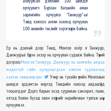
ахлуулсан дэлхийн 100 шилдэг
орчуулагч Бурхан багшийн аман
зарлигийн орчуулга "Ганжуур"-ыг
Төвд хэлнээс англи хэлэнд орчуулах
100 жилийн төслийг хэрэгжүүлж байна.
Ер нь дэлхий дээр Төвд, Монгол хоёр л Ганжуур,
Данжуурыг бүрэн эхээр нь орчуулан судалж байна. Түүний
дотроос
Монгол Ганжуур, Данжуур нь хамгийн алдаа
мадаггүй сайн орчуулагдсан хэмээн судлаачид
хүлээн зөвшөөрдөг.
Учир нь тухайн үеийн Монголын
шилдэг эрдэмтэн мэргэд Төвдийн нэлээд алдаагүйд
тооцогддог Дэргэ барын эхэд суурилан санскрит, пали,
хятад болон бусад олон эхүүдийг нарийвчлан тулгаж шүүн
орчуулжээ.