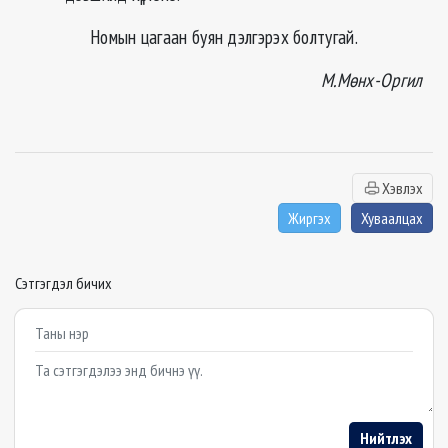
Номын цагаан буян дэлгэрэх болтугай.
М.Мөнх-Оргил
Хэвлэх
Жиргэх
Хуваалцах
Сэтгэгдэл бичих
Example textarea
Нийтлэх