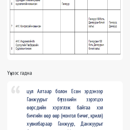
Үүнээс гадна
цул Алтаар болон Есөн эрдэнээр
Ганжуурыг бүтээхийн зэрэгцээ
өөрсдийн хэрэглэж байгаа хэл
бичгийн өөр өөр (монгол бичиг, крилл)
хувилбараар Ганжуур, Данжуурыг