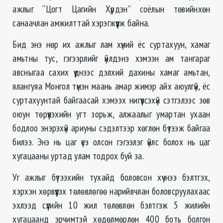
ажлыг “Цогт Цагийн Хүрдэн” соёлын төвийнхөн
санаачлан амжилттай хэрэгжүүлж байна.
Бид энэ нөр их ажлыг лам хүний ёс суртахуун, хамаг
амьтны тус, гэгээрлийг үйлдэнэ хэмээн ам тангараг
авсныгаа сахих үүднээс дэлхий дахины хамаг амьтан,
ялангуяа Монгол түмэн маань амар жимэр айх аюулгүй, ёс
суртахуунтай байгаасай хэмээх нигүүлсэхүй сэтгэлээс зөв
оюун төрүүлэхийн угт зорьж, алжаалыг умартан ухаан
бодлоо энэрэхүй ариуны сэдэлтээр хөглөн бүтээж байгаа
билээ. Энэ нь цаг үеэ олсон гэгээлэг үйлс болох нь цаг
хугацааны уртад улам тодрох буй за.
Уг ажлыг бүтээхийн тухайд боловсон хүчнээ бэлтгэх,
хэрхэн хөрвүүлэх төлөвлөгөө нарийвчлан боловсруулахаас
эхлээд сүүлийн 10 жил төлөвлөн бэлтгэж 5 жилийн
хугацаанд эрчимтэй хөдөлмөрлөн 400 боть болгон