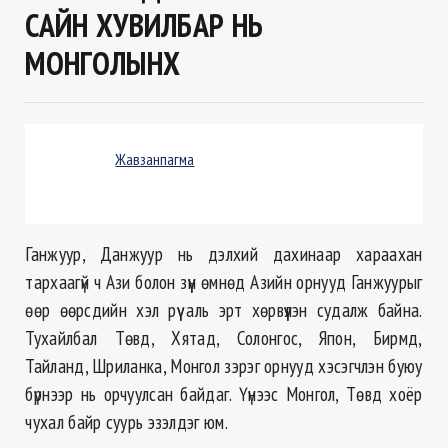
САЙН ХУВИЛБАР НЬ
МОНГОЛЫНХ
Жавзанпагма
Ганжуур, Данжуур нь дэлхий дахинаар хараахан
тархаагүй ч Ази болон зүүн өмнөд Азийн орнууд Ганжуурыг
өөр өөрсдийн хэл рүү аль эрт хөрвүүлэн судалж байна.
Тухайлбал Төвд, Хятад, Солонгос, Япон, Бирмд,
Тайланд, Шриланка, Монгол зэрэг орнууд хэсэгчлэн буюу
бүрнээр нь орчуулсан байдаг. Үүнээс Монгол, Төвд хоёр
чухал байр суурь эзэлдэг юм.