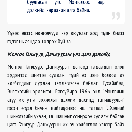
буулгасан улс Монголоос өөр
дэлхийд хараахан алга байна.
Үүнээс үзвээс монголчууд хэр оюунлаг ард түмэн билээ
гэдэг нь аяндаа тодрох буй за.
Монгол Ганжуур, Данжуурын үнэ цэнэ дэлхийд
Монгол Ганжуур, Данжуурыг дотоод гадаадын олон
эрдэмтэд шимтэн судалж, түүний үнэ цэнэ болоод ач
холбогдлыг дурдан тэмдэглэсэн байдаг. Тухайлбал,
Энэтхэгийн эрдэмтэн Рагхү Вира 1966 онд “Монголын
агуу их утга зохиолыг дэлхий дахинд танилцуулъя”
гэсэн өгүүлэл бичиж нийтлүүлснээс иш татвал “...Хэлний
шинжлэлийн ухаан, түүх, шашныг сонирхон судалж байсан
цагт Ганжуур Данжуурын их ач холбогдол хэвээр байх