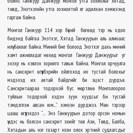
болно. Ганжуур Данжуур монгол утга зохиолыг хятад,
төвд, Энэтхэгийн утга зохиолтой яг адилхан хэмжээнд
гаргаж байна.
Монгол Ганжуур 114 хэр бүхий бөгөөд тэр нь одоо
бидэнд байгаа Энэтхэг, Хятад Ганжуурын аль алинаас
илүү баялаг байна. Миний бие болоод Энэтхэг дахь миний
хамт ажилладаг нөхөд монгол Ганжуур Данжуурыг уг
эхээр нь хэвлэх зорилго тавьж байна. Монгол орчуулга
нь санскрит өгүүлбэрийн ойлгоход их тустай болохыг
мэдэхэд их аятай байдгийг би эцэст дурдъя.
Санскритаараа тодорхой бус мөртлөө Монголоороо
туйлын тодорхой хэдэн зуун хуудсыг би тусгай
тэмдэглэж авсан юм...” хэмээн дурджээ. Мөн тэрээр
цааш өгүүлэхдээ “... Энэ Ганжуурын дотор орсон номын
үндэс нь болсон санскрит эхийг төв Ази, Төвд, Балба,
Хятадын аль нэг газарт нээн олох эртний судлагсдыг