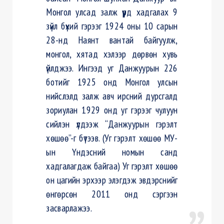
Монгол улсад залж үүрд хадгалах 9
зүйл бүхий гэрээг 1924 оны 10 сарын
28-нд Наянт вантай байгуулж,
монгол, хятад хэлээр дөрвөн хувь
үйлджээ. Ингээд уг Данжуурын 226
ботийг 1925 онд Монгол улсын
нийслэлд залж авч ирсний дурсгалд
зориулан 1929 онд уг гэрээг чулуун
сийлэн үлдээж “Данжуурын гэрэлт
хөшөө”-г бүтээв. (Уг гэрэлт хөшөө МУ-
ын Үндэсний номын санд
хадгалагдаж байгаа) Уг гэрэлт хөшөө
он цагийн эрхээр элэгдэж эвдэрснийг
өнгөрсөн 2011 онд сэргээн
засварлажээ.