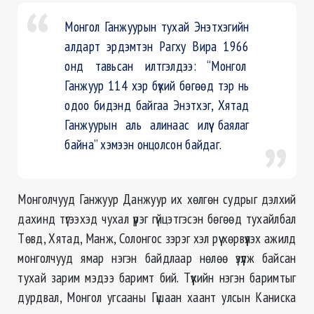
Монгол Ганжуурын тухай Энэтхэгийн
алдарт эрдэмтэн Рагху Вира 1966
онд тавьсан илтгэлдээ: “Монгол
Ганжуур 114 хэр бүхий бөгөөд тэр нь
одоо бидэнд байгаа Энэтхэг, Хятад
Ганжуурын аль алинаас илүү баялаг
байна” хэмээн онцолсон байдаг.
Монголчууд Ганжуур Данжуур их хөлгөн судрыг дэлхий
дахинд түгээхэд чухал үүрэг гүйцэтгэсэн бөгөөд тухайлбал
Төвд, Хятад, Манж, Солонгос зэрэг хэл рүү хөрвүүлэх ажилд
монголчууд ямар нэгэн байдлаар нөлөө үзүүлж байсан
тухай зарим мэдээ баримт бий. Түүхийн нэгэн баримтыг
дурдвал, Монгол угсааны Гүшаан хаант улсын Каниска