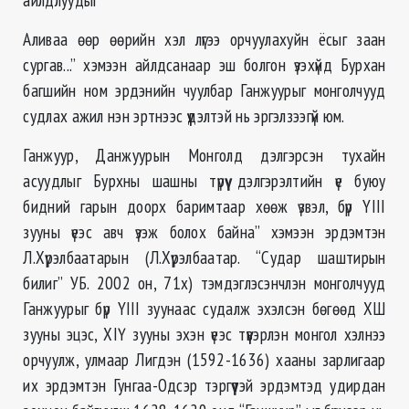
Аливаа өөр өөрийн хэл лүгээ орчуулахуйн ёсыг заан
сургав...” хэмээн айлдсанаар эш болгон үзэхүйд Бурхан
багшийн ном эрдэнийн чуулбар Ганжуурыг монголчууд
судлах ажил нэн эртнээс үүдэлтэй нь эргэлзээгүй юм.
Ганжуур, Данжуурын Монголд дэлгэрсэн тухайн
асуудлыг Бурхны шашны түрүү дэлгэрэлтийн үе буюу
бидний гарын доорх баримтаар хөөж үзвэл, бүр YIII
зууны үеэс авч үзэж болох байна” хэмээн эрдэмтэн
Л.Хүрэлбаатарын (Л.Хүрэлбаатар. “Судар шаштирын
билиг” УБ. 2002 он, 71х) тэмдэглэсэнчлэн монголчууд
Ганжуурыг бүр YIII зуунаас судалж эхэлсэн бөгөөд ХШ
зууны эцэс, ХIҮ зууны эхэн үеэс түүвэрлэн монгол хэлнээ
орчуулж, улмаар Лигдэн (1592-1636) хааны зарлигаар
их эрдэмтэн Гунгаа-Одсэр тэргүүтэй эрдэмтэд удирдан