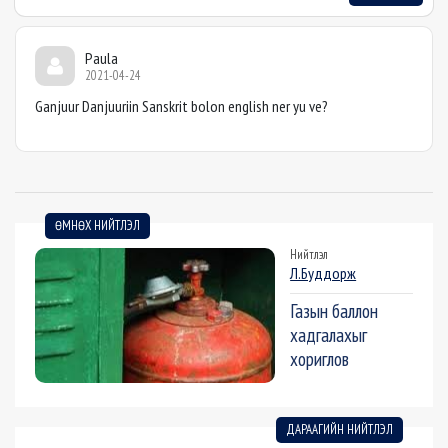
Paula
2021-04-24
Ganjuur Danjuuriin Sanskrit bolon english ner yu ve?
ӨМНӨХ НИЙТЛЭЛ
Нийтлэл
Л.Буддорж
Газын баллон
хадгалахыг
хориглов
ДАРААГИЙН НИЙТЛЭЛ