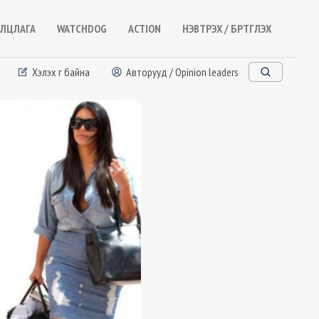
ЛЦЛАГА
WATCHDOG
ACTION
НЭВТРЭХ / БҮРТГҮҮЛЭХ
Хэлэх үг байна
Авторууд / Opinion leaders