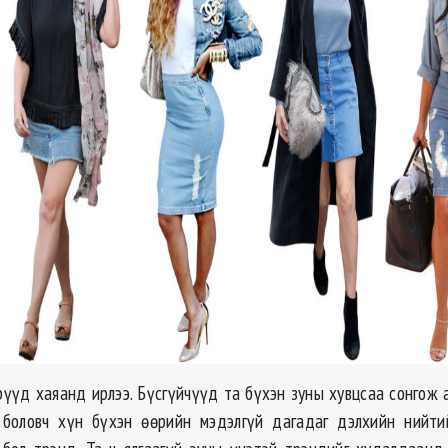
рүүд хаяанд ирлээ. Бүсгүйчүүд та бүхэн зуны хувцсаа сонгож а
 боловч хүн бүхэн өөрийн мэдэлгүй дагадаг дэлхийн нийти