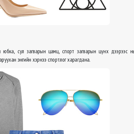
н юбка, сул загварын цамц, спорт загварын цүнх дээрээс н
аруухан энгийн хэрнээ спортлог харагдана.