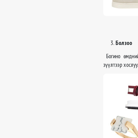
Болзоо
Богино өмдний
зүүлтээр хослуу