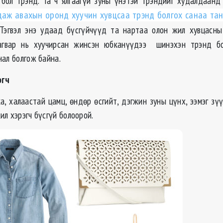
 бол трэнд. Та ч ялгаагүй зуны үнэтэй трэндийг худалдаанд
аж авахын оронд хуучин хувцсаа трэнд болгох санаа та
 Тэгвэл энэ удаад бүсгүйчүүд та нартаа олон жил хувцасн
агвар нь хуучирсан жинсэн юбканүүдээ шинэхэн трэнд бо
нал болгож байна.
эгч
а, халаастай цамц, өндөр өсгийт, дэгжин зуны цүнх, ээмэг зүү
л хэрэгч бүсгүй болоорой.