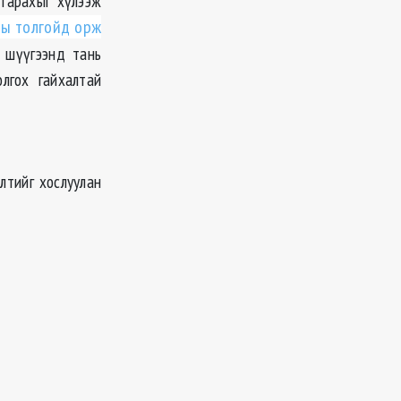
 гарахыг хүлээж
ны толгойд орж
ы шүүгээнд тань
лгох гайхалтай
лтийг хослуулан