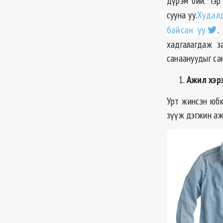
дүрэм бий. Тэр
сууна уу.
Худалд
байсан уу
.
хадгалагдаж з
санаануудыг са
Ажил хэр
Урт жинсэн юбк
зүүж дэгжин ажи