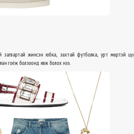
 загвартай жинсэн юбка, захтай футболка, урт мөртэй цү
лан гоёж болзоонд явж болох нээ.