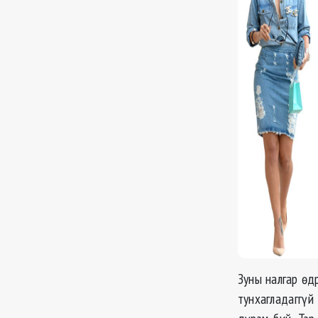
Зуны налгар өд
тунхагладаггүй