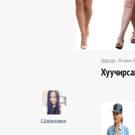
Нийтлэл
04 сарын 0
Хуучирса
С.Цэрэндэжид