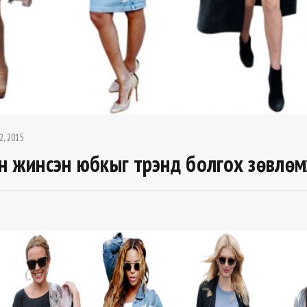
2, 2015
н жинсэн юбкыг трэнд болгох зөвлө