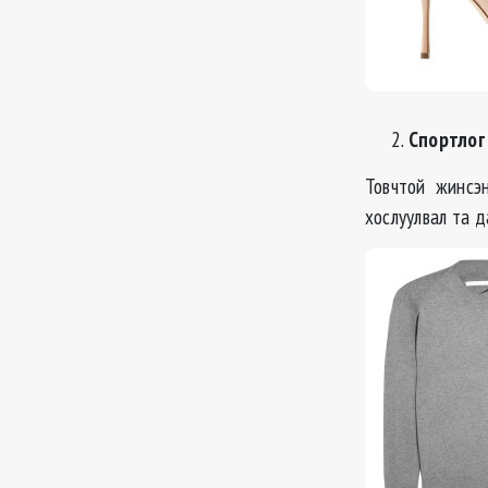
Спортлог
Товчтой жинсэ
хослуулвал та д