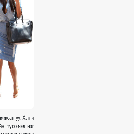
мжсан уу. Хэн ч
йн түгээмэл нэг