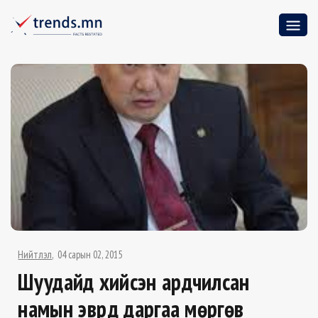
Нийтлэл
04 сарын 02, 2015
Шуудайд хийсэн ардчилсан
намын эврүүд даргаа мөргөв