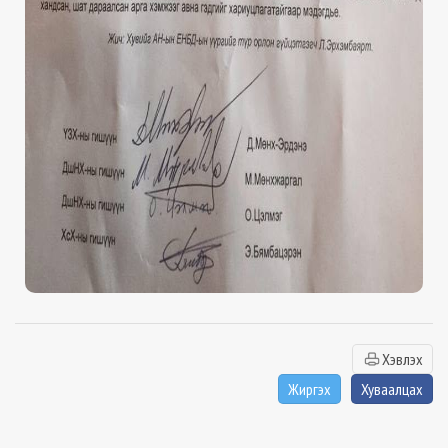
Хэвлэх
Жиргэх
Хуваалцах