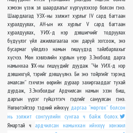
хэмээн үзэж эл шаардлагыг хүргүүлэхээр болсон гэнэ.
Шаардлагад УЗХ-ны ээлжит хурлыг IV сард багтаан
хуралдуулах, АН-ын их хурлыг V сард багтаан
хуралдуулах, УИХ-д нэр дэвшигчийг тодруулах
бүдүүлэг үйл ажиллагаагаа нэн даруй зогсоож, энэ
бусармаг үйлдлээ намын гишүүдэд тайлбарлахыг
хүсчээ. Мөн хэвлэлийн хурлын үеэр З.Энхболд дарга
намынхаа ҮЗХ-ны гишүүдийг дуудаж “Чи УИХ-д нэр
дэвшихгүй, тэрийг дэвшүүлнэ. Би энэ тойргийг тэрэнд
амалсан” гэхчлэн өөрийн дураар захиргааддаг тухай
дурдаж, З.Энхболдыг Ардчилсан намын эзэн биш,
даргын үүрэг гүйцэтгэгч гэдгийг сануулсан гэнэ.
Нөгөөтэйгээр тэдний ийнхүү
даргаа “мөргөх” болсон
нь ээлжит сонгуулийн сунгаа ч байж болох.
Ямартай ч
ардчилсан намынхан ийнхүү хөнжил