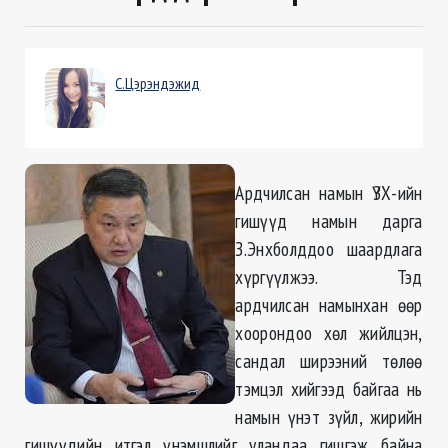
С.Цэрэндэжид
Ардчилсан намын ҮЗХ-ийн
гишүүд намын дарга
З.Энхболддоо шаардлага
хүргүүлжээ. Тэд
ардчилсан намынхан өөр
хоорондоо хөл жийлцэн,
сандал ширээний төлөө
тэмцэл хийгээд байгаа нь
намын үнэт зүйл, жирийн
гишүүдийн итгэл үнэмшлийг уландаа гишгэж байна