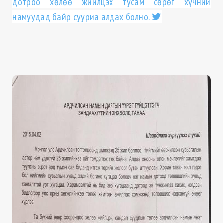
дотроо хөлөө жийлцэх тусам сөрөг хүчний
намуудад байр сууриа алдах болно.