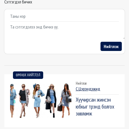
Сэтгэгдэл бичих
Example textarea
Нийтлэх
ӨМНӨХ НИЙТЛЭЛ
Нийтлэл
С.Цэрэндэжид
Хуучирсан жинсэн
юбкыг трэнд болгох
зөвлөмж