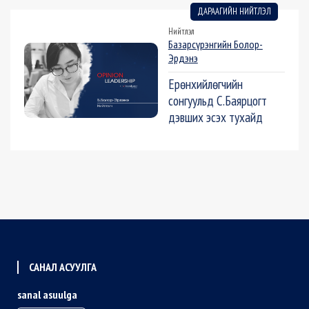
ДАРААГИЙН НИЙТЛЭЛ
Нийтлэл
Базарсүрэнгийн Болор-
Эрдэнэ
Ерөнхийлөгчийн
сонгуульд С.Баярцогт
дэвших эсэх тухайд
САНАЛ АСУУЛГА
sanal asuulga