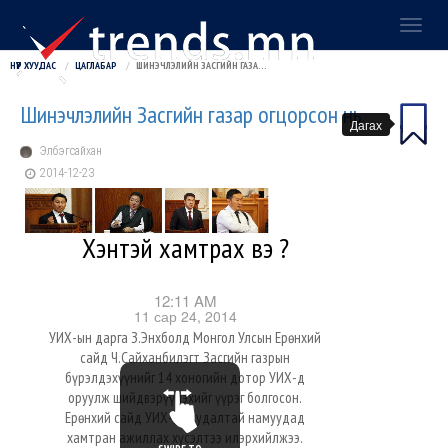
Toggl
naviga
НҮҮР ХУУДАС
ЦАГЛАБАР
ШИНЭЧЛЭЛИЙН ЗАСГИЙН ГАЗАР ОГЦОРСОН НЬ
Шинэчлэлийн Засгийн газар огцорсон нь
Дагах
Элбэгсайхан
2014-12-23
Хэнтэй хамтрах вэ ?
12:11 AM
11 сар 24, 2014
УИХ-ын дарга З.Энхболд Монгол Улсын Ерөнхий
сайд Ч.Сайханбилэгт Засгийн газрын
бүрэлдэхүүнийг 14 хоногийн дотор УИХ-д
оруулж шийдвэрүүлэхийг үүрэг болгосон.
Ерөнхий сайд УИХ-д суудалтай намуудад
хамтран ажиллах хүсэлтээ илэрхийлжээ.