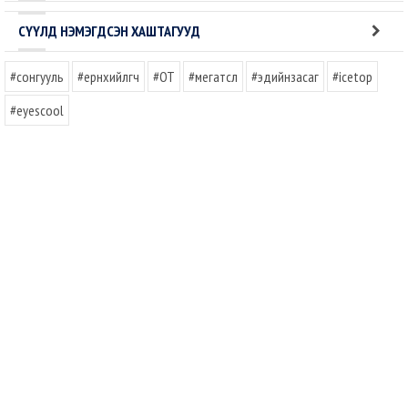
СҮҮЛД НЭМЭГДСЭН ХАШТАГУУД
#сонгууль
#ерөнхийлөгч
#OT
#мегатөсөл
#эдийнзасаг
#icetop
#eyescool
АНГИЛАЛ
Засаг
Улс төр
Хууль эрхзүй
Олон улсын харилцаа
Технологи
Шинжлэх ухаан
Хөгжил Бодлого
Эдийн засаг
Хүүхэд гэр бүл
Үйлдвэрлэл
Уул уурхай
Бизнес Энтэрпренёршип
Санхүү Хөрөнгө оруулалт
Эрүүл мэнд
Боловсрол
Философи
Түүх
Байгаль орчин
Хэл шинжлэл
Нийгэм
Соошил медиа
Хүмүүс
Урлаг
Спорт
Улаанбаатар
Гоо сайхан Загвар
Чөлөөт цаг
ЖИРГЭЭ