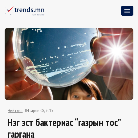
Нийтлэл
04 сарын 08, 2015
Нэг эст бактериас “газрын тос”
гаргана