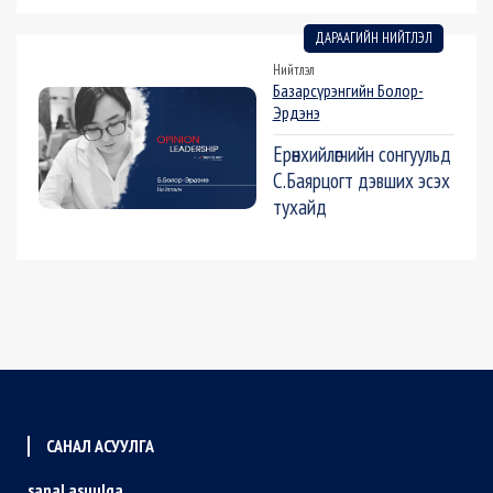
ДАРААГИЙН НИЙТЛЭЛ
Нийтлэл
Базарсүрэнгийн Болор-
Эрдэнэ
Ерөнхийлөгчийн сонгуульд
С.Баярцогт дэвших эсэх
тухайд
САНАЛ АСУУЛГА
sanal asuulga