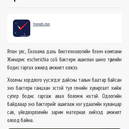
trends.mn
Япон улс, Ёкохама дахь биотехнологийн бээнч компани
Жинарис еscherichia coli бактери ашиглан шинэ төрлийн
бодис гаргах ажилд амжилт олжээ.
Хоолны хордлого үүсэгдэг дайсны талын баатар байсан
энэ бактери ганцхан эстэй тул генийн хувиргалт хийж
супер бодис гаргаж авах боломж ихтэй. Одоогийн
байдлаар энэ бактерийг ашиглаж нэг удаагийн хуванцар
сав, үйлдвэрлэлийн зарим материал хийхэд амжилт
олоод байна.