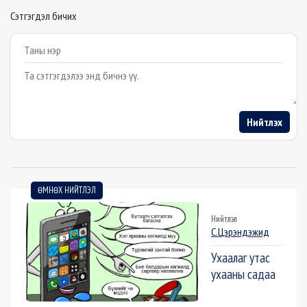
Сэтгэгдэл бичих
Example textarea
Нийтлэх
ӨМНӨХ НИЙТЛЭЛ
Нийтлэл
С.Цэрэндэжид
Ухаалаг утас
ухааны садаа