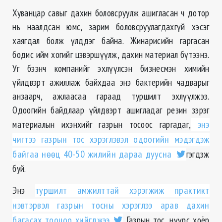
Хуванцар савыг дахин боловсруулж ашигласан ч дотор
нь наалдсан юмс, зарим боловсруулагдахгүй хэсэг
хаягдал болж үлддэг байна. Жинарисийн гаргасан
бодис ийм хогийг цэвэршүүлж, дахин материал бүтээнэ.
Уг бээнч компанийг эхлүүлсэн бизнесмэн химийн
үйлдвэрт ажиллаж байхдаа энэ бактерийн чадварыг
анзаарч, ажлаасаа гараад туршилт эхлүүлжээ.
Одоогийн байдлаар үйлдвэрт ашигладаг резин зэрэг
материалын ихэнхийг газрын тосоос гаргадаг,
энэ
чигтээ газрын тос хэрэглэвэл одоогийн мэдэгдэж
байгаа нөөц 40-50 жилийн дараа дуусна
гэгдэж
буй.
Энэ
туршилт амжилттай хэрэгжиж практикт
нэвтэрвэл газрын тосны хэрэглээ арав дахин
багасах тооцоо хийгджээ.
Газрын тос, нүүрс хоёр