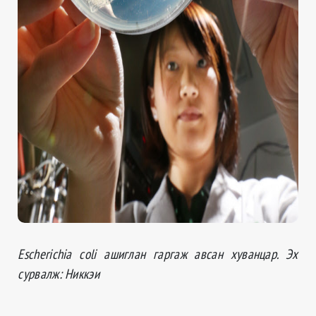
Escherichia coli ашиглан гаргаж авсан хуванцар. Эх
сурвалж: Никкэи