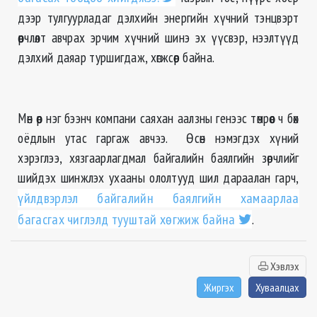
дээр тулгуурладаг дэлхийн энергийн хүчний тэнцвэрт
өөрчлөлт авчрах эрчим хүчний шинэ эх үүсвэр, нээлтүүд
дэлхий даяар туршигдаж, хөгжсөөр байна.
Мөн өөр нэг бээнч компани саяхан аалзны генээс төмрөөс ч бөх
оёдлын утас гаргаж авчээ. Өсөн нэмэгдэх хүний
хэрэглээ, хязгаарлагдмал байгалийн баялгийн зөрчлийг
шийдэх шинжлэх ухааны ололтууд шил дараалан гарч,
үйлдвэрлэл байгалийн баялгийн хамаарлаа
багасгах чиглэлд тууштай хөгжиж байна
.
Хэвлэх
Жиргэх
Хуваалцах