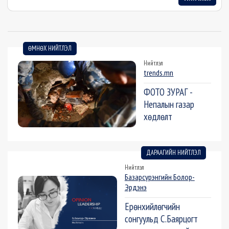
ӨМНӨХ НИЙТЛЭЛ
Нийтлэл
trends.mn
ФОТО ЗУРАГ -
Непалын газар
хөдлөлт
ДАРААГИЙН НИЙТЛЭЛ
Нийтлэл
Базарсүрэнгийн Болор-
Эрдэнэ
Ерөнхийлөгчийн
сонгуульд С.Баярцогт