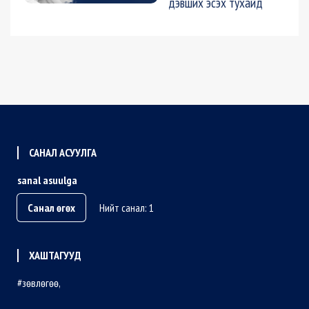
дэвших эсэх тухайд
САНАЛ АСУУЛГА
sanal asuulga
Санал өгөх
Нийт санал: 1
ХАШТАГУУД
зөвлөгөө