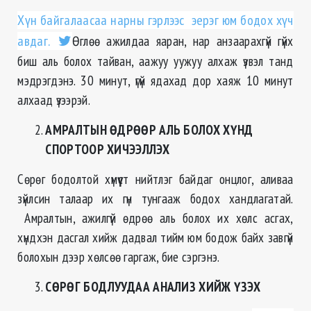
Хүн байгалаасаа нарны гэрлээс эерэг юм бодох хүч
авдаг.
Өглөө ажилдаа яаран, нар анзаарахгүй гүйх
биш аль болох тайван, аажуу уужуу алхаж үзвэл танд
мэдрэгдэнэ. 30 минут, үгүй ядахад дор хаяж 10 минут
алхаад үзээрэй.
АМРАЛТЫН ӨДРӨӨР АЛЬ БОЛОХ ХҮНД
СПОРТООР ХИЧЭЭЛЛЭХ
Сөрөг бодолтой хүмүүст нийтлэг байдаг онцлог, аливаа
зүйлсин талаар их гүн тунгааж бодох хандлагатай.
Амралтын, ажилгүй өдрөө аль болох их хөлс асгах,
хүндхэн дасгал хийж дадвал тийм юм бодож байх завгүй
болохын дээр хөлсөө гаргаж, бие сэргэнэ.
СӨРӨГ БОДЛУУДАА АНАЛИЗ ХИЙЖ ҮЗЭХ