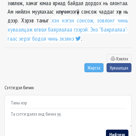
зөвлөж, хамаг юмаа яриад байдал дордох нь олонтаа.
Ам нийлэн муулахаас илүү чимээгүй сонсож чаддаг хүн нь
дээр. Хэрэв таныг
хэн нэгэн сонсож, зовлонг чинь
хуваалцаж өгвөл баярлалаа гээрэй. Энэ “баярлалаа”-
гаас эерэг бодол чинь эхэлнэ
.
Хэвлэх
Жиргэх
Хуваалцах
Сэтгэгдэл бичих
Example textarea
Нийтлэх