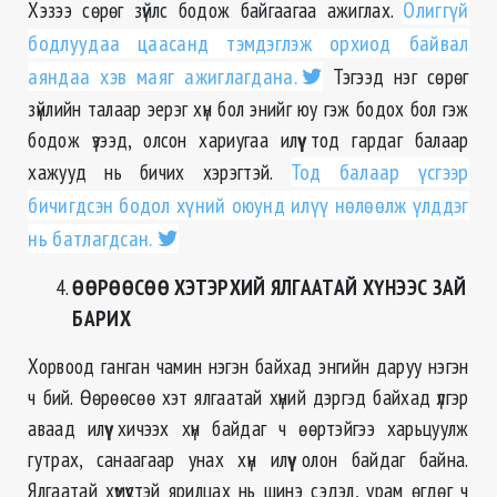
Хэзээ сөрөг зүйлс бодож байгаагаа ажиглах.
Олиггүй
бодлуудаа цаасанд тэмдэглэж орхиод байвал
аяндаа хэв маяг ажиглагдана.
Тэгээд нэг сөрөг
зүйлийн талаар эерэг хүн бол энийг юу гэж бодох бол гэж
бодож үзээд, олсон хариугаа илүү тод гардаг балаар
хажууд нь бичих хэрэгтэй.
Тод балаар үсгээр
бичигдсэн бодол хүний оюунд илүү нөлөөлж үлддэг
нь батлагдсан.
ӨӨРӨӨСӨӨ ХЭТЭРХИЙ ЯЛГААТАЙ ХҮНЭЭС ЗАЙ
БАРИХ
Хорвоод ганган чамин нэгэн байхад энгийн даруу нэгэн
ч бий. Өөрөөсөө хэт ялгаатай хүний дэргэд байхад үлгэр
аваад илүү хичээх хүн байдаг ч өөртэйгээ харьцуулж
гутрах, санаагаар унах хүн илүү олон байдаг байна.
Ялгаатай хүмүүстэй ярилцах нь шинэ сэдэл, урам өгдөг ч