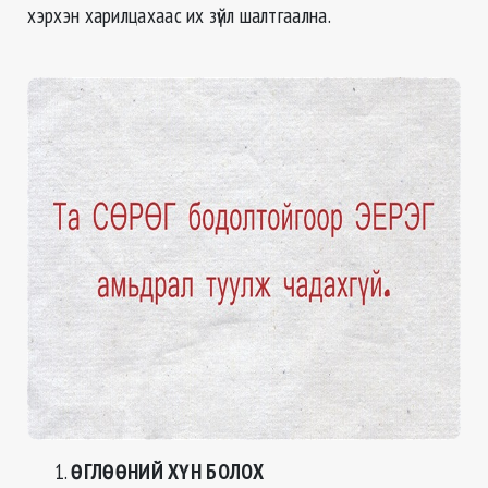
хэрхэн харилцахаас их зүйл шалтгаална.
ӨГЛӨӨНИЙ ХҮН БОЛОХ