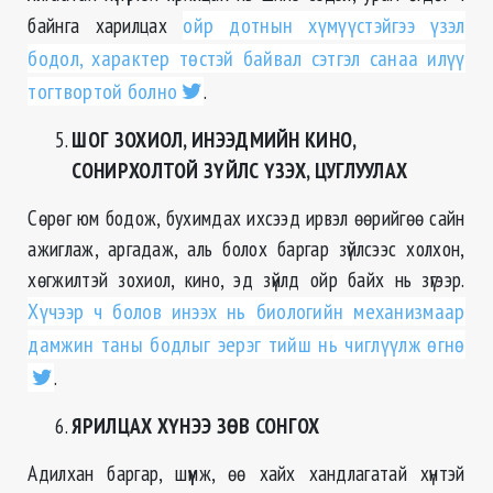
байнга харилцах
ойр дотнын хүмүүстэйгээ үзэл
бодол, характер төстэй байвал сэтгэл санаа илүү
тогтвортой болно
.
ШОГ ЗОХИОЛ, ИНЭЭДМИЙН КИНО,
СОНИРХОЛТОЙ ЗҮЙЛС ҮЗЭХ, ЦУГЛУУЛАХ
Сөрөг юм бодож, бухимдах ихсээд ирвэл өөрийгөө сайн
ажиглаж, аргадаж, аль болох баргар зүйлсээс холхон,
хөгжилтэй зохиол, кино, эд зүйлд ойр байх нь зүгээр.
Хүчээр ч болов инээх нь биологийн механизмаар
дамжин таны бодлыг эерэг тийш нь чиглүүлж өгнө
.
ЯРИЛЦАХ ХҮНЭЭ ЗӨВ СОНГОХ
Адилхан баргар, шүүмж, өө хайх хандлагатай хүнтэй