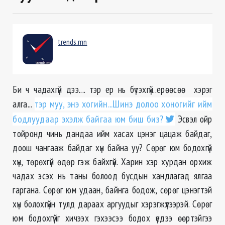
trends.mn
Би ч чадахгүй дээ.... тэр ер нь бүтэхгүй..ерөөсөө хэрэг
алга...
тэр муу, энэ хогийн...Шинэ долоо хоногийг ийм
бодлуудаар эхэлж байгаа юм биш биз?
Эсвэл ойр
тойронд чинь дандаа ийм хасах цэнэг цацаж байдаг,
доош чангааж байдаг хүн байна уу? Сөрөг юм бодохгүй
хүн, төрөхгүй өдөр гэж байхгүй. Харин хэр хурдан орхиж
чадах эсэх нь таны болоод бусдын хандлагад ялгаа
гаргана. Сөрөг юм удаан, байнга бодож, сөрөг цэнэгтэй
хүн болохгүйн тулд дараах аргуудыг хэрэгжүүлээрэй. Сөрөг
юм бодохгүйг хичээх гэхээсээ бодох үедээ өөртэйгээ