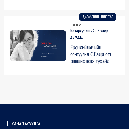
ДАРААГИЙН НИЙТЛЭЛ
Нийтлэл
Базарсүрэнгийн Болор-
Эрдэнэ
Ерөнхийлөгчийн
сонгуульд С.Баярцогт
дэвших эсэх тухайд
САНАЛ АСУУЛГА