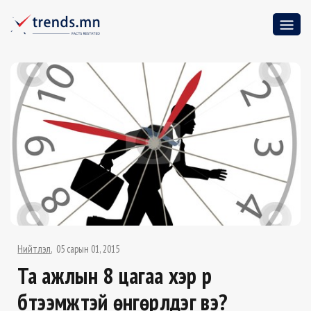
Нийтлэл
05 сарын 01, 2015
Та ажлын 8 цагаа хэр үр
бүтээмжтэй өнгөрүүлдэг вэ?