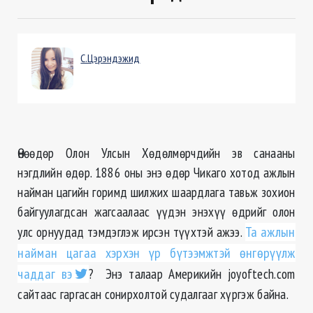
С.Цэрэндэжид
Өнөөдөр Олон Улсын Хөдөлмөрчдийн эв санааны
нэгдлийн өдөр. 1886 оны энэ өдөр Чикаго хотод ажлын
найман цагийн горимд шилжих шаардлага тавьж зохион
байгуулагдсан жагсаалаас үүдэн энэхүү өдрийг олон
улс орнуудад тэмдэглэж ирсэн түүхтэй ажээ.
Та ажлын
найман цагаа хэрхэн үр бүтээмжтэй өнгөрүүлж
чаддаг вэ
? Энэ талаар Америкийн joyoftech.com
сайтаас гаргасан сонирхолтой судалгааг хүргэж байна.