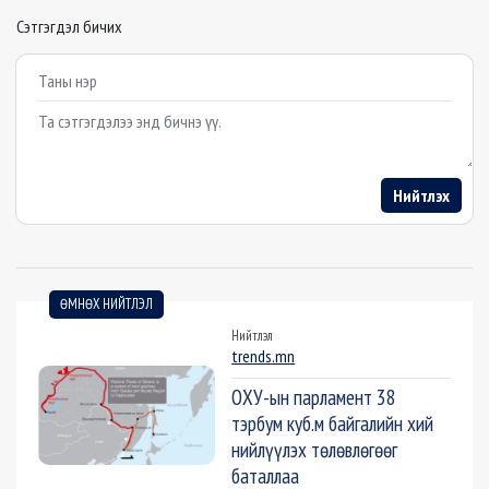
Сэтгэгдэл бичих
Example textarea
Нийтлэх
ӨМНӨХ НИЙТЛЭЛ
Нийтлэл
trends.mn
ОХУ-ын парламент 38
тэрбум куб.м байгалийн хий
нийлүүлэх төлөвлөгөөг
баталлаа