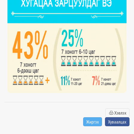
Хэвлэх
Жиргэх
Хуваалцах