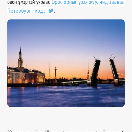
олон үзмэртэй учраас
Орос орныг үзэх жуулчид заавал
Петербургт ирдэг
.