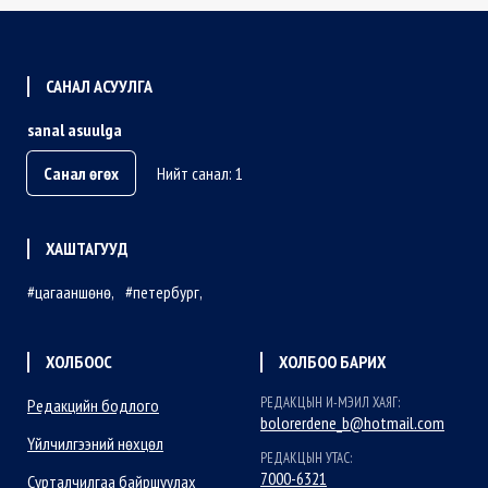
САНАЛ АСУУЛГА
sanal asuulga
Санал өгөх
Нийт санал: 1
ХАШТАГУУД
цагааншөнө
петербург
ХОЛБООС
ХОЛБОО БАРИХ
РЕДАКЦЫН И-МЭИЛ ХАЯГ:
Редакцийн бодлого
bolorerdene_b@hotmail.com
Үйлчилгээний нөхцөл
РЕДАКЦЫН УТАС:
7000-6321
Сурталчилгаа байршуулах