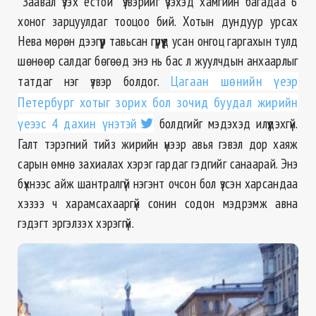
“Заавал үзэх ёстой” үзвэрийг үзэхэд хамгийн багадаа 6
хоног зарцуулдаг тооцоо бий. Хотын дундуур урсах
Нева мөрөн дээгүүр тавьсан гүүрүүд усан онгоц гаргахын тулд
шөнөөр салдаг бөгөөд энэ нь бас л жуулчдын анхаарлыг
татдаг нэг үзвэр болдог.
Цагаан шөнийн үеэр
Петербург хотыг зорих бол зочид буудал жирийн
үеээс 4 дахин үнэтэй
болдгийг мэдэхэд илүүдэхгүй.
Галт тэрэгний тийз жирийн үнээр авья гэвэл дор хаяж
сарын өмнө захиалах хэрэг гардаг гэдгийг санаарай. Энэ
бүхнээс айж шантралгүй нэгэнт очсон бол үзсэн харсандаа
хэзээ ч харамсахааргүй сонин содон мэдрэмж авна
гэдэгт эргэлзэх хэрэггүй.