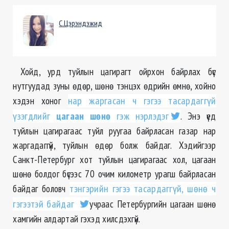
С.Цэрэндэжид
Хойд, урд туйлын цагирагт ойрхон байрлах бүс
нутгуудад зуны өдөр, шөнө тэнцэх өдрийн өмнө, хойно
хэдэн хоног
нар жаргасан ч гэгээ тасардаггүй
үзэгдлийг
цагаан шөнө
гэж нэрлэдэг
. Энэ үед
туйлын цагирагаас туйл руугаа байрласан газар нар
жаргадаггүй, туйлын өдөр болж байдаг. Хэдийгээр
Санкт-Петербург хот туйлын цагирагаас хол, цагаан
шөнө болдог бүсээс 70 очим километр урагш байрласан
байдаг боловч
тэнгэрийн гэгээ тасардаггүй, шөнө ч
гэгээтэй байдаг
учраас Петербургийн цагаан шөнө
хамгийн алдартай гэхэд хилсдэхгүй.