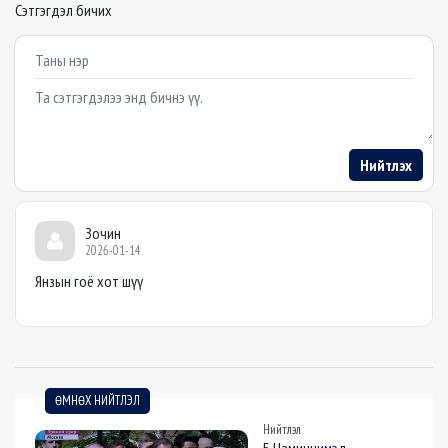
Сэтгэгдэл бичих
Example textarea
Нийтлэх
Зочин
2026-01-14
Янзын гоё хот шүү
ӨМНӨХ НИЙТЛЭЛ
Нийтлэл