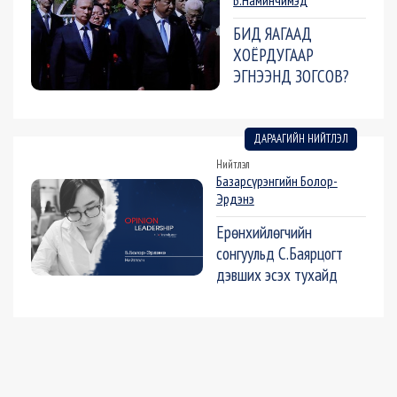
Б.Наминчимэд
БИД ЯАГААД
ХОЁРДУГААР
ЭГНЭЭНД ЗОГСОВ?
ДАРААГИЙН НИЙТЛЭЛ
Нийтлэл
Базарсүрэнгийн Болор-
Эрдэнэ
Ерөнхийлөгчийн
сонгуульд С.Баярцогт
дэвших эсэх тухайд