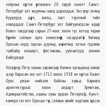
хоёрныг хүртэл үргэлжлэх 20 гаруй хоногт Санкт-
Петербург хот жуулчны хөлд дарагддаг. Энэ үеэр зочид
буудлууд дүүрч, онгоц, галт тэрэгний тийз
ховорддог. Санкт-Петербург хот байгуулагдсан өдөр
болох тавдугаар сарын 27-ноос эхлэн тус хотод төрөл
бүрийн соёлын арга хэмжээнүүд тасардаггүй бөгөөд
Оросын нэрд гарсан дуучид, жүжигчид хотын гудамж
талбайд концерт, фестиваль, уулзалтууд зохион
байгуулдаг.
Нэгдүгээр Петр хааны зарлигаар богино хугацаанд намаг
дээр барьсан энэ хот 1712 оноос 1918 он хүртэл Хаант
Орос улсын нийслэл байсны хувьд барилга
архитектураас эхлэн алдарт Эрмитаж,
Адмиралтейство, хааны зуны ордон Петергоф, Кунст-
камера гэх мэт Оросын түүх, соёлын өвийг хадгалж үлдсэн