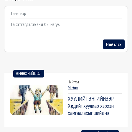
Example textarea
Нийтлэх
ӨМНӨХ НИЙТЛЭЛ
Нийтлэл
М.Энх
ХУУЛИЙГ ЭНГИЙНЭЭР
Хүүхдийг хуулиар хэрхэн
хамгаалахыг шийднэ