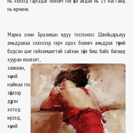
нь эхлээд гаргадаг боловч гол үйл авдал нь 23 настайд
нь өрнөнө.
Мариа охин Бразилын ядуу тосгоноос Швейцарьлуу
амьдралаа эхлэхээр гарч одох боловч амьдрал түүний
бодсон шиг гайхамшигтай сайхан зүйл биш байх бөгөөд
хууран мэхлэлт,
залилан,
хүний
наймаа гэх
зүйлээр
дүүрэн
хотод
ирээд,
хүний