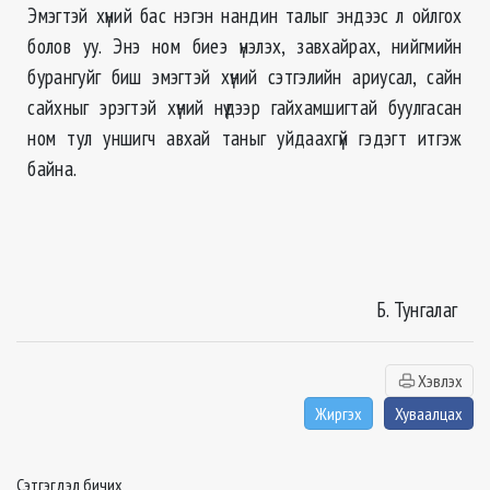
Эмэгтэй хүний бас нэгэн нандин талыг эндээс л ойлгох
болов уу. Энэ ном биеэ үнэлэх, завхайрах, нийгмийн
бурангуйг биш эмэгтэй хүний сэтгэлийн ариусал, сайн
сайхныг эрэгтэй хүний нүдээр гайхамшигтай буулгасан
ном тул уншигч авхай таныг уйдаахгүй гэдэгт итгэж
байна.
Б. Тунгалаг
Хэвлэх
Жиргэх
Хуваалцах
Сэтгэгдэл бичих