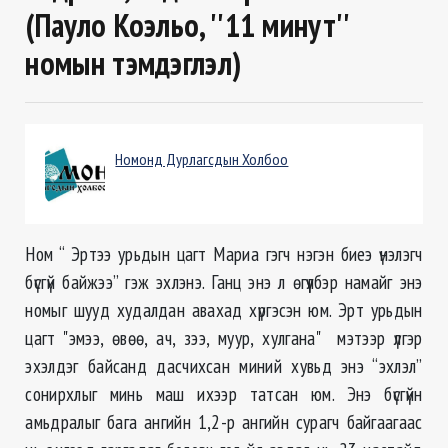
(Пауло Коэльо, ''11 минут''
номын тэмдэглэл)
Номонд Дурлагсдын Холбоо
Ном “ Эртээ урьдын цагт Мариа гэгч нэгэн биеэ үнэлэгч
бүсгүй байжээ” гэж эхлэнэ. Ганц энэ л өгүүлбэр намайг энэ
номыг шууд худалдан авахад хүргэсэн юм. Эрт урьдын
цагт "эмээ, өвөө, ач, зээ, муур, хулгана" мэтээр үлгэр
эхэлдэг байсанд дасчихсан миний хувьд энэ “эхлэл”
сонирхлыг минь маш ихээр татсан юм. Энэ бүсгүйн
амьдралыг бага ангийн 1,2-р ангийн сурагч байгаагаас