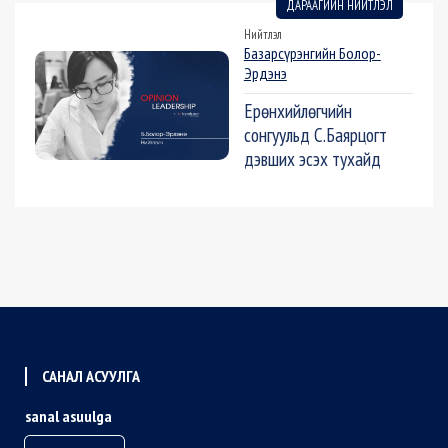
ДАРААГИЙН НИЙТЛЭЛ
Нийтлэл
Базарсүрэнгийн Болор-
Эрдэнэ
Ерөнхийлөгчийн
сонгуульд С.Баярцогт
дэвших эсэх тухайд
САНАЛ АСУУЛГА
sanal asuulga