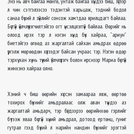
Энэ нь авч байгаа мөнгө, унтаж байгаа хүндээ биш, зүгээр
л чин сэтгэлээсээ тэдэнтэй харьцаж, тэдний бодол
санаа бүхий л зүйлийг сонсож хамтдаа ярилцдагт байлаа.
Бүсгүй үйлчлүүлэгчилтэйгээ огт үнсэлцлэггүй байлаа. Өөрийг нь
олоод ирэх тэр л нэгэн хүнд бүх хайраа, “ариун”
биетэйгээ өгөөд аз жаргалтай сайхан амьдрах өдрөө
үргэлж мөрөөдөн хүлээдэг байсан учраас тэр. Нэгэн өдөр
тэрхүү хан хүү нь түүний үйлчлүүлэгч болон ирснээр Мариа бүсгүй
жинхэнэ хайраа олно.
Хэний ч биш өөрийн хүссэн замаараа явж, өөртөө
тохирох бүхнийг амьдралаас олж аван түүндээ аз
жаргалтай амьдарч, тэр бүгдээрээ өөрийнхөө гэрлийг
бүтээж яваа бүсгүй хүний амьдрал, дотоод ертөнц, гуниг
гутрал гээд бүхий л нарийн нандин бүхнийг эрэгтэй