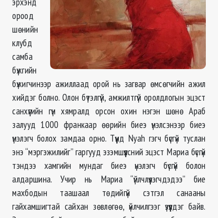
эрхэнд
ороод
шөнийн
клубд
самба
бүжгийн
бүжигчинээр ажиллаад орой нь загвар өмсөгчийн ажил
хийдэг болно. Олон бүтэлгүй, амжилтгүй оролдлогын эцэст
санхүүгийн гүн хямралд орсон охин нэгэн шөнө Араб
залууд 1000 франкаар өөрийн биеэ үнэлсэнээр биеэ
үнэлэгч болох замдаа орно. Түүнд Nyah гэгч бүсгүй туслан
энэ “мэргэжилийг” гаргууд эзэмшүүлсний эцэст Мариа бүсгүй
тэндээ хамгийн мундаг биеэ үнэлэгч бүсгүй болон
алдаршина. Учир нь Мариа “үйлчлүүлэгчдэдээ” бие
махбодын таашаал төдийгүй сэтгэл санааны
гайхамшигтай сайхан зөвлөгөө, үйлчилгээг үзүүлдэг байв.