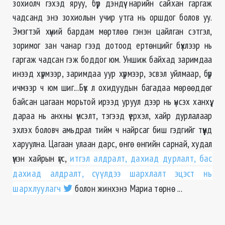
зохиолч гэхэд яруу, бүр дэндүү нарийн сайхан гаргаж
чадсанд энэ зохиолын учир утга нь оршдог болов уу.
Эмэгтэй хүний бардам мөртлөө гэнэн цайлган сэтгэл,
зоримог зан чанар гээд дотоод ертөнцийг бүхлээр нь
гаргаж чадсан гэж боддог юм. Уншиж байхад заримдаа
инээд хүрмээр, заримдаа уур хүрмээр, эсвэл уйлмаар, бүр
ичмээр ч юм шиг...Бүх л охидуудын багадаа мөрөөддөг
байсан цагаан морьтой ирээд уруул дээр нь үнсэх ханхүү,
дараа нь анхны үнсэлт, тэгээд үерхэл, хайр дурлалаар
эхлэх боловч амьдрал тийм ч найрсаг биш гэдгийг түүнд
харуулна. Цагаан улаан дарс, өнгө өнгийн сарнай, худал
үнэн хайрын үгс,
итгэл алдралт, дахиад дурлалт, бас
дахиад алдралт, сүүлдээ шархлалт эцэст нь
шархлуулагч
болон жинхэнэ Мариа төрнө ...