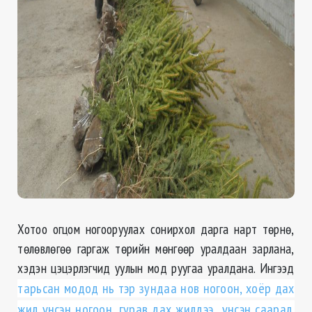
Хотоо огцом ногооруулах сонирхол дарга нарт төрнө,
төлөвлөгөө гаргаж төрийн мөнгөөр уралдаан зарлана,
хэдэн цэцэрлэгчид уулын мод руугаа уралдана. Ингээд
тарьсан модод нь тэр зундаа нов ногоон, хоёр дах
жил үнсэн ногоон, гурав дах жилдээ үнсэн саарал.