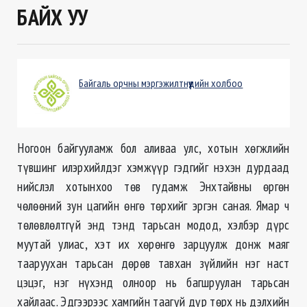
БАЙХ УУ
Байгаль орчны мэргэжилтнүүдийн холбоо
Ногоон байгууламж бол аливаа улс, хотын хөгжлийн
түвшинг илэрхийлдэг хэмжүүр гэдгийг нэхэн дурдаад
нийслэл хотынхоо төв гудамж Энхтайвны өргөн
чөлөөний зун цагийн өнгө төрхийг эргэн саная. Ямар ч
төлөвлөлтгүй энд тэнд тарьсан модод, хэлбэр дүрс
муутай улиас, хэт их хөрөнгө зарцуулж донж маяг
тааруухан тарьсан дөрөв тавхан зүйлийн нэг наст
цэцэг, нэг нүхэнд олноор нь багшруулан тарьсан
хайлаас. Эдгээрээс хамгийн таагүй дүр төрх нь дэлхийн