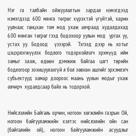
Нэг га талбайн ойжуулалтын зардал нэмэгдээд
нэмэгдээд 600 мянга төгрөг хүрэхтэй үгүйтэй, харин
уулнаас ганцхан том мод ухаж авчраад худалдахад
600 мянган төгрөг гээд бодохоор уулын мод ургах уу,
устах уу. Бодоод үзээрэй. Тэгээд дээр нь хотыг
цэцэрлэгжүүлэх бодлого тодорхойлогч эрхмүүд ийм
замыг зааж, өдөөн дэмжиж байгаа цагт төрийн
бодлогоор зохицуулахгүй л бол зөвхөн ашгийг эрхэмлэгч
субъектууд хамар доороос маань уулын модыг ухаж
авчирч худалдсаар байх нь тодорхой.
Нийслэлийн Байгаль орчин, ногоон хөгжлийн газрын Ой,
ногоон байгууламжийн хэлтэс нийслэлийн ойн сан
(байгалийн ой), ногоон байгууламжийн асуудлыг