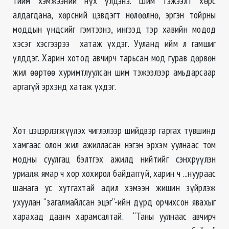
тийм хэмжээний нүх үлдэнэ. Шим тэжээлт хөрс
алдагдана, хөрсний цэвдэгт нөлөөлнө, эргэн тойрны
моддын үндсийг гэмтээнэ, ингээд тэр хавийн модод
хэсэг хэсгээрээ хатаж үхдэг. Ууланд ийм л гамшиг
үлддэг. Харин хотод авчирч тарьсан мод гурав дөрвөн
жил өөртөө хуримтлуулсан шим тэжээлээр амьдарсаар
аргагүй эрхэнд хатаж үхдэг.
Хот цэцэрлэгжүүлэх чиглэлээр шийдвэр гаргах түвшинд
хамгаас олон жил ажилласан нэгэн эрхэм уулнаас том
модны суулгац бэлтгэх ажилд нийтийг сэнхрүүлэн
уриалж ямар ч хор хохирол байдаггүй, харин ч ...нуураас
шанага ус хутгахтай адил хэмээн жишин зүйрлэж
ухуулан “загалмайлсан эцэг”-ийн дүрд орчихсон явахыг
харахад даанч харамсалтай. “Таны уулнаас авчирч