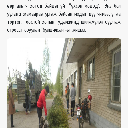
өөр аль ч хотод байдаггүй “үхсэн модод”. Энэ бол
ууланд жамаараа ургаж байсан модыг дуу чимээ, утаа
тортог, тоостой хотын гудамжинд шилжүүлэн суулгаж
стресст оруулан “булшилсан”-ы жишээ.