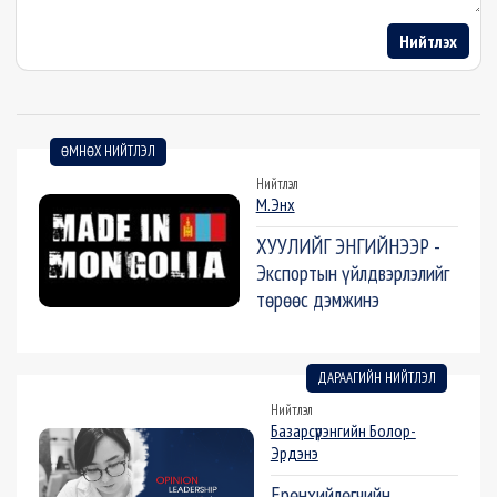
Нийтлэх
ӨМНӨХ НИЙТЛЭЛ
Нийтлэл
М.Энх
ХУУЛИЙГ ЭНГИЙНЭЭР -
Экспортын үйлдвэрлэлийг
төрөөс дэмжинэ
ДАРААГИЙН НИЙТЛЭЛ
Нийтлэл
Базарсүрэнгийн Болор-
Эрдэнэ
Ерөнхийлөгчийн