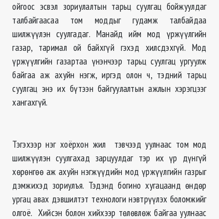
ойгоос эсвэл зориулалтын тарьц суулгац бойжуулдаг
талбайгаасаа том моддыг гудамж талбайдаа
шилжүүлэн суулгадаг. Манайд ийм мод үржүүлгийн
газар, таримал ой байхгүй гэхэд хилсдэхгүй. Мод
үржүүлгийн газартаа үнэнчээр тарьц суулгац ургуулж
байгаа аж ахуйн нэгж, иргэд олон ч, тэдний тарьц
суулгац энэ их бүтээн байгуулалтын ажлын хэрэгцээг
хангахгүй.
Тэгэхээр нэг хоёрхон жил тэвчээд уулнаас том мод
шилжүүлэн суулгахад зарцуулдаг тэр их үр дүнгүй
хөрөнгөө аж ахуйн нэгжүүдийн мод үржүүлгийн газрыг
дэмжихэд зориулъя. Тэдэнд богино хугацаанд өндөр
ургац авах дэвшилтэт технологи нэвтрүүлэх боломжийг
олгоё. Хийсэн болон хийхээр төлөвлөж байгаа уулнаас