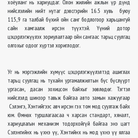
хоёуланг нь хариуцдаг. Олон жилийн ажлын үр дүнд
нийслэлийн нийт нутаг дэвсгэрийн 16.5 хувь буюу
115,9 га талбай бүхий ойн санг бодлогоор харьцангуй
сайн хамгаалж ирсэн түүхтэй. Үүний дотор
цэцэрлэгжүүлэх зориулалтаар ойн сангаас тарьц суулгац
олгохыг одоог хүртэл хориглодог.
Уг нь мэргэжлийн хүмүүс цэцэрлэгжүүлэлтэд ашиглах
тарьц суулгац нь тухайн ургамалжилтын бүс бүслүүрт
ургасан, дасан зохицсон байхыг зөвлөдөг. Тэгтэл
нийслэлд шинээр тавьж байгаа авто замын хажуугаар
Сэлэнгэ, Хэнтийгээс авч ирсэн гэх том мод суулгаж байх
юм. Өмнөх туршлагаасаа ч харсан стандарт, хяналт,
хариуцлагын механизм тодорхойгүй байгаа энэ цагт
Сэлэнгийнх нь үхнэ үү, Хэнтийнх нь мод үхнэ үү ялгаа