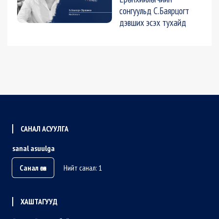
сонгуульд С.Баярцогт
дэвших эсэх тухайд
САНАЛ АСУУЛГА
sanal asuulga
Санал өгөх
Нийт санал: 1
ХАШТАГУУД