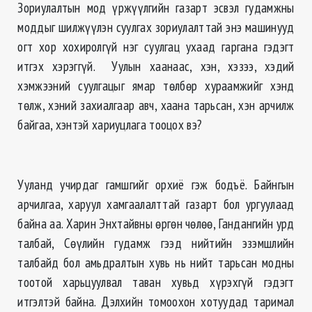
Зориулалтын мод үржүүлгийн газарт эсвэл гудамжны
моддыг шилжүүлэн суулгах зориулалттай энэ машинууд
огт хор хохиролгүй нэг суулгац ухаад гаргана гэдэгт
итгэх хэрэггүй. Уулын хаанаас, хэн, хэзээ, хэдий
хэмжээний суулгацыг ямар төлбөр хураамжийг хэнд
төлж, хэний захиалгаар авч, хаана тарьсан, хэн арчилж
байгаа, хэнтэй хариуцлага тооцох вэ?
Ууланд учирдаг гамшгийг орхиё гэж бодъё. Байнгын
арчилгаа, харуул хамгаалалттай газарт бол ургуулаад
байна аа. Харин Энхтайвны өргөн чөлөө, Гандангийн урд
талбай, Сөүлийн гудамж гээд нийтийн эзэмшлийн
талбайд бол амьдралтын хувь нь нийт тарьсан модны
тоотой харьцуулвал таван хувьд хүрэхгүй гэдэгт
итгэлтэй байна. Дэлхийн томоохон хотуудад таримал