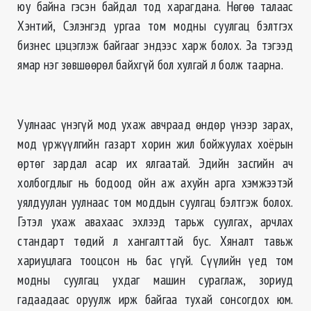
юу байна гэсэн байдал тод харагдана. Нөгөө талаас
Хэнтий, Сэлэнгэд ургаа том модны суулгац бэлтгэх
бизнес цэцэглэж байгааг эндээс харж болох. За тэгээд
ямар нэг зөвшөөрөл байхгүй бол хулгай л болж таарна.
Уулнаас үнэгүй мод ухаж авчраад өндөр үнээр зарах,
мод үржүүлгийн газарт хорин жил бойжуулах хоёрын
өртөг зардал асар их ялгаатай. Эдийн засгийн ач
холбогдлыг нь бодоод ойн аж ахуйн арга хэмжээтэй
уялдуулан уулнаас том моддын суулгац бэлтгэж болох.
Гэтэл ухаж авахаас эхлээд тарьж суулгах, арчлах
стандарт төдий л хангалттай бус. Хяналт тавьж
хариуцлага тооцсон нь бас үгүй. Сүүлийн үед том
модны суулгац ухдаг машин сураглаж, зориуд
гадаадаас оруулж ирж байгаа тухай сонсогдох юм.