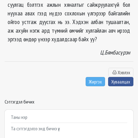
суулгац бэлтгэх ажлын хяналтыг сайжруулахгүй бол
нуухаа авах гээд нүдээ сохлохын үлгэрээр байгалийн
ойгоо устгаж дуусгах нь ээ. Хэдхэн албан тушаалтан,
аж ахуйн нэгж ард түмний өмчийг хулгайлан авч ирээд
эргээд өндөр үнээр худалдсаар байх уу?
Ц.Бямбасүрэн
Хэвлэх
Жиргэх
Хуваалцах
Сэтгэгдэл бичих
Example textarea