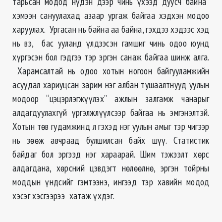
тарьсан модод нүдэн дээр чинь үхээд дуусч байна”
хэмээн сануулахад азаар ургаж байгаа хэдхэн модоо
харуулах. Ургасан нь байна аа байна, гэхдээ хэдээс хэд
нь вэ, бас ууланд үлдээсэн гамшиг чинь одоо юунд
хүргэсэн бол гэдгээ тэр эргэн санаж байгаа шинж алга.
Харамсалтай нь одоо хотын ногоон байгууламжийн
асуудал хариуцсан зарим нэг албан тушаалтнууд уулын
модоор “цэцэрлэгжүүлэх” ажлын залгамж чанарыг
алдагдуулахгүй үргэлжлүүлсээр байгаа нь эмгэнэлтэй.
Хотын төв гудамжинд л гэхэд нэг уулын амыг тэр чигээр
нь зөөж авчраад булшилсан байх шүү. Статистик
байдаг бол эргээд нэг хараарай. Шим тэжээлт хөрс
алдагдана, хөрсний цэвдэгт нөлөөлнө, эргэн тойрны
моддын үндсийг гэмтээнэ, ингээд тэр хавийн модод
хэсэг хэсгээрээ хатаж үхдэг.