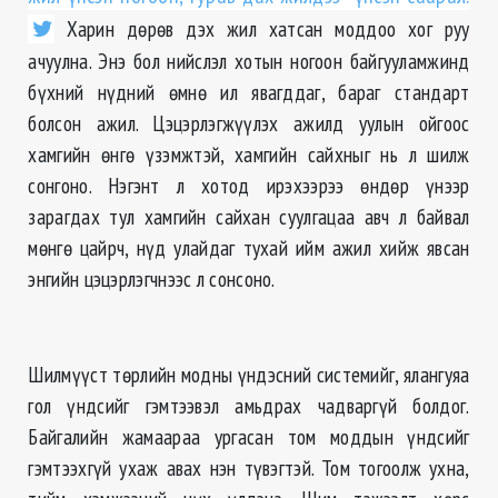
Харин дөрөв дэх жил хатсан моддоо хог руу
ачуулна. Энэ бол нийслэл хотын ногоон байгууламжинд
бүхний нүдний өмнө ил явагддаг, бараг стандарт
болсон ажил. Цэцэрлэгжүүлэх ажилд уулын ойгоос
хамгийн өнгө үзэмжтэй, хамгийн сайхныг нь л шилж
сонгоно. Нэгэнт л хотод ирэхээрээ өндөр үнээр
зарагдах тул хамгийн сайхан суулгацаа авч л байвал
мөнгө цайрч, нүд улайдаг тухай ийм ажил хийж явсан
энгийн цэцэрлэгчнээс л сонсоно.
Шилмүүст төрлийн модны үндэсний системийг, ялангуяа
гол үндсийг гэмтээвэл амьдрах чадваргүй болдог.
Байгалийн жамаараа ургасан том моддын үндсийг
гэмтээхгүй ухаж авах нэн түвэгтэй. Том тогоолж ухна,