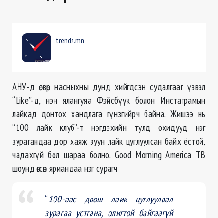
trends.mn
АНУ-д өсвөр насныхны дунд хийгдсэн судалгааг үзвэл
“Like”-д, нэн ялангуяа Фэйсбүүк болон Инстаграмын
лайкад донтох хандлага гүнзгийрч байна. Жишээ нь
“100 лайк клуб”-т нэгдэхийн тулд охидууд нэг
зурагандаа дор хаяж зуун лайк цуглуулсан байх ёстой,
чадахгүй бол шараа болно. Good Morning America ТВ
шоунд өгсөн яриандаа нэг сурагч
“
100-аас доош лаик цуглуулвал
зурагаа устгана, олигтой байгаагүй