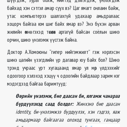
байхад хэн сэтгэл амар суух вэ? Цаг ямагт онлаин байж,
утас компьютерээ шалгахгүй удахаар амьдралаас
хоцорч байгаа юм шиг байх ямар вэ? Энэ бүхэн арван
жилийн өмнө гэхэд төсөөлөх аргагүй байсан соёлын шинэ
орчин, шинэ үнэлэмж үүсгэж байна.
Доктор А.Хомоюны “гипер нийгэмжилт” гэж нэрлэсэн
шинэ цагийн үзэгдлийн үр дагавар юу байх бол? Шинэ
трэнд учраас урт хугацаанд ямар ул мөр үлдээхийг
одоогоор хэлэхэд хэцүү ч одоогийн байдлаар зарим нэг
мэдэгдээд байгаа баримтууд:
Өөрийн үнэлэмж, бие даасан
би, ялгамж чанараа
бүрдүүлэхэд саад болдог:
Жинхэнэ бие даасан
identity, би-үнэлэмжээ бүрдүүлэх, хэн гэдгээ, яаж
амьдармаар байгаагаа олоход тунгаах, ганцаар