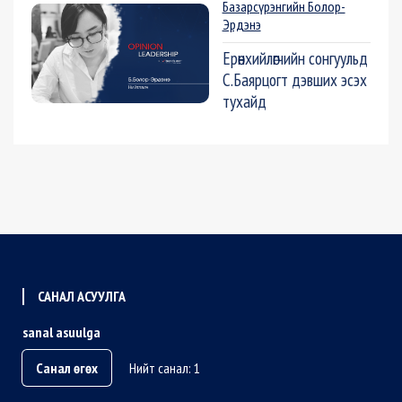
Базарсүрэнгийн Болор-
Эрдэнэ
Ерөнхийлөгчийн сонгуульд
С.Баярцогт дэвших эсэх
тухайд
САНАЛ АСУУЛГА
sanal asuulga
Санал өгөх
Нийт санал: 1