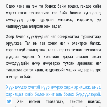
Одоо яана аа гэж та бодож байж мэднэ, гэхдээ сайн
мэдээ гэвэл технологиос хол байх богино хугацаанд
хүүхдүүд дээр дурдсан үнэлэмж, мэдрэмж, ур
чадваруудаа амархан олж авдаг.
Хоёр бүлэг хүүхдүүдийг нэг сонирхолтой туршилтаар
оруулжээ. Тал нь тав хоног нэг ч электрон багаж,
хэрэгсэлгүй аялалд явж, тал нь гэртээ техник технологи
дундаа үлдсэн. 5 хоногийн дараа аялалд явсан
хүүхдүүдийн нүүр нүүрээрээ тулсан ярианаас нэг
талынхаа сэтгэл хөдлөл, мэдрэмжийг унших чадвар нь эрс
нэмэгдсэн байв.
Хүүхдүүдээ хүнтэй нүүр нүүрээ харж ярилцаж, амьд
харилцаа хийх боломжийг аль болох бүрдүүлээрэй.
Хэн нэгэнд таалагдах, текстээ шалгах,