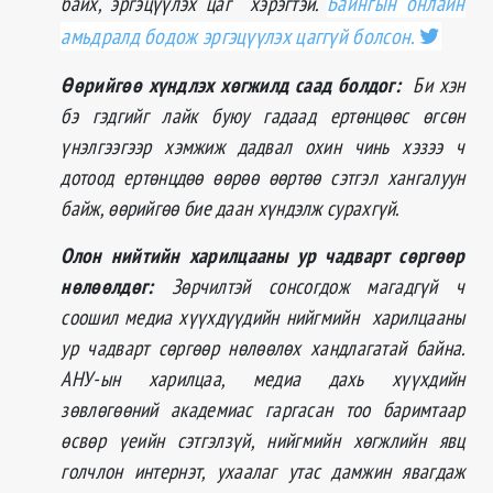
байх, эргэцүүлэх цаг хэрэгтэй.
Байнгын онлаин
амьдралд бодож эргэцүүлэх цаггүй болсон.
Өөрийгөө хүндлэх хөгжилд саад болдог:
Би хэн
бэ гэдгийг лайк буюу гадаад ертөнцөөс өгсөн
үнэлгээгээр хэмжиж дадвал охин чинь хэзээ ч
дотоод ертөнцдөө өөрөө өөртөө сэтгэл хангалуун
байж, өөрийгөө бие даан хүндэлж сурахгүй.
Олон нийтийн харилцааны ур чадварт сөргөөр
нөлөөлдөг:
Зөрчилтэй сонсогдож магадгүй ч
соошил медиа хүүхдүүдийн нийгмийн харилцааны
ур чадварт сөргөөр нөлөөлөх хандлагатай байна.
АНУ-ын харилцаа, медиа дахь хүүхдийн
зөвлөгөөний академиас гаргасан тоо баримтаар
өсвөр үеийн сэтгэлзүй, нийгмийн хөгжлийн явц
голчлон интернэт, ухаалаг утас дамжин явагдаж