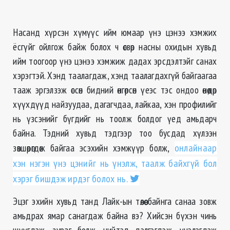
Насанд хүрсэн хүмүүс ийм юмаар үнэ цэнээ хэмжих
ёсгүйг ойлгож байж болох ч өсвөр насны охидын хувьд
ийм тоогоор үнэ цэнээ хэмжиж дадах эрсдэлтэйг санах
хэрэгтэй. Хэнд таалагдаж, хэнд таалагдахгүй байгаагаа
тааж эргэлзэж өссөн бидний өнгөрсөн үеэс тэс ондоо өнөөдөр
хүүхдүүд найзуудаа, дагагчдаа, лайкаа, хэн профилийг
нь үзсэнийг бүгдийг нь тоолж болдог үед амьдарч
байна. Тэдний хувьд тэдгээр тоо бусдад хүлээн
зөвшөөрөгдөж байгаа эсэхийн хэмжүүр болж,
онлайнаар
хэн нэгэн үнэ цэнийг нь үнэлж, таалж байхгүй бол
хэрэг бишдэж ирдэг болох нь.
Эцэг эхийн хувьд танд Лайк-ын төлөө байнга санаа зовж
амьдрах ямар санагдаж байна вэ? Хийсэн бүхэн чинь
шүүгдэж, зураг болж, нийтэд дэлгэгдэж, үнэлэгдэж