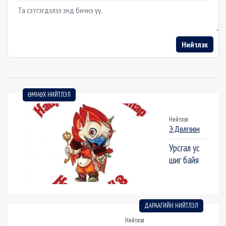
Example textarea
Нийтлэх
ӨМНӨХ НИЙТЛЭЛ
Нийтлэл
Э.Дөлгөөн
Урсгал ус
шиг байя
ДАРААГИЙН НИЙТЛЭЛ
Нийтлэл