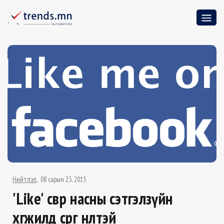
Нийтлэл
08 сарын 23, 2015
'Like' өсвөр насны сэтгэлзүйн
хөгжилд сөрөг нөлөөтэй