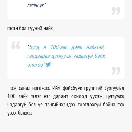
гэсэн үг”
гэсэн бол түүний найз
“
Бүгд л 100-аас дээш лайктай,
ганцаараа цуглуулж чадаагүй байх
онигоо"
гэж санал нэгджээ. Ийм фэйсбүүк групптэй сургуульд
100 лайк гэдэг нэг дарамт охидод үүсэж, цуглуулж
чадаагүй бол үе тэнгийнхэндээ тоогдохгүй байна гэж
үзэх болжээ.