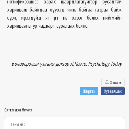
нотификээшнээ харах шаардлагагүйгээр бусадтай
харилцаж байхдаа хүүхэд чинь байгаа газраа байж
сурч, ирээдүйд яг өөрт нь хэрэг болох нийгмийн
харилцааны ур чадварт суралцах болно.
Боловсролын ухааны доктор Л.Чоате, Psychology Today
Хэвлэх
Жиргэх
Хуваалцах
Сэтгэгдэл бичих