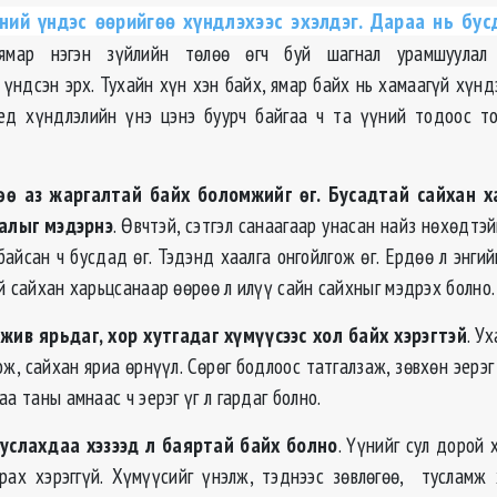
ний үндэс өөрийгөө хүндлэхээс эхэлдэг. Дараа нь бус
ямар нэгэн зүйлийн төлөө өгч буй шагнал урамшуулал
 үндсэн эрх. Тухайн хүн хэн байх, ямар байх нь хамаагүй хүнд
үед хүндлэлийн үнэ цэнэ буурч байгаа ч та үүний тодоос т
өө аз жаргалтай байх боломжийг өг. Бусадтай сайхан х
галыг мэдэрнэ
. Өвчтэй, сэтгэл санаагаар унасан найз нөхөдтэй
байсан ч бусдад өг. Тэдэнд хаалга онгойлгож өг. Ердөө л энг
й сайхан харьцсанаар өөрөө л илүү сайн сайхныг мэдрэх болно.
 жив ярьдаг, хор хутгадаг хүмүүсээс хол байх хэрэгтэй
. У
ж, сайхан яриа өрнүүл. Сөрөг бодлоос татгалзаж, зөвхөн эерэ
аа таны амнаас ч эерэг үг л гардаг болно.
услахдаа хэзээд л баяртай байх болно
. Үүнийг сул дорой 
рах хэрэггүй. Хүмүүсийг үнэлж, тэднээс зөвлөгөө, тусламж 