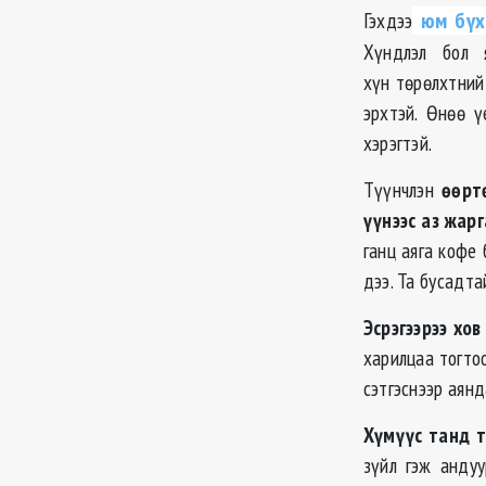
Гэхдээ
юм бүх
Хүндлэл бол 
хүн төрөлхтний
эрхтэй. Өнөө 
хэрэгтэй.
Түүнчлэн
өөрт
үүнээс аз жар
ганц аяга кофе 
дээ. Та бусадта
Эсрэгээрээ хов
харилцаа тогтоо
сэтгэснээр аянд
Хүмүүс танд т
зүйл гэж андуу