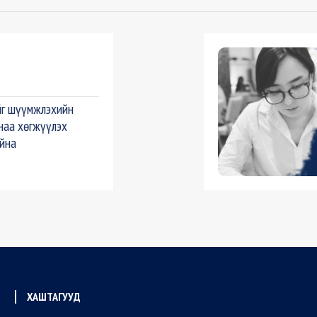
йг шүүмжлэхийн
аа хөгжүүлэх
айна
ХАШТАГУУД