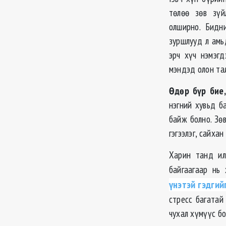
төлөө зөв зү
олширно. Бидн
зуршлууд л амь
эрч хүч нэмэгд
мэндэд олон та
Өдөр бүр бие,
нэгний хувьд б
байж болно. Зө
гэгээлэг, сайхан
Харин танд ил
байгаагаар нь
үнэтэй гэдгий
стресс багатай
чухал хүмүүс б