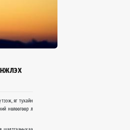
инжлэх
ээж, яг тухайн
ний нөлөөгөөр л
өв шалтгааныхаа