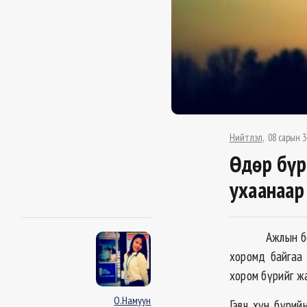
Нийтлэл
08 сарын 3
Өдөр бүр
ухаанаар
Ажлын болоод 
хоромд байгаа 
хором бүрийг жа
О.Намуун
Гэвч хүн бүрий