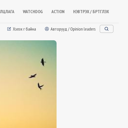
ЛЦЛАГА
WATCHDOG
ACTION
НЭВТРЭХ / БҮРТГҮҮЛЭХ
Хэлэх үг байна
Авторууд / Opinion leaders