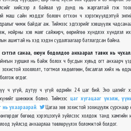
йлсийг хийсээр л байвал үр дүнд нь жаргалтай гэж тоо
ий маш сайн мэддэг боловч огтхон ч хэрэгжүүлдэггүй энги
дралыг чимж байдаг аж. Тиймээс эдгээрийг хэвшүүлж чадсанаа
эж, нойрны хэв маяг сайжирч, өөрийгөө хүндлэх хүндлэл их
лын ашигтай нь хэд хэдэн судалгаагаар батлагдсан байна.
 сэтгэл санаа, оюун бодолдоо анхаарал тавих нь чухал
айнгын зуршил нь байж болох ч бусдын хувьд огт анхаарч үзд
в зохистой хооллолт, тогтмол хөдөлгөөн, бясалгал хийх нь өдр
 болгож өгдөг.
үү ч үгүй, дутуу ч үгүй өдрийн 24 цаг бий. Энэ цагийг х
 хүнийг шинжиж болно. Тиймээс
цаг хугацааг үнэлж, үүн
г нь ухаараарай
.
Цагаа зөв зохистой зохицуулж сурснаар 
 өнгөрдөг бөгөөд хэрэгцээгүй зүйлсээс холдож танд хамгийн 
олоод зүйлсэд анхаарлаа төвлөрүүлэх боломжтой болдог.