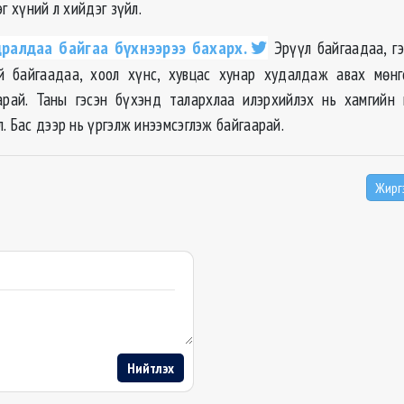
эг хүний л хийдэг зүйл.
ралдаа байгаа бүхнээрээ бахарх.
Эрүүл байгаадаа, гэ
й байгаадаа, хоол хүнс, хувцас хунар худалдаж авах мөнг
арай. Таны гэсэн бүхэнд талархлаа илэрхийлэх нь хамгийн 
. Бас дээр нь үргэлж инээмсэглэж байгаарай.
Жирг
Нийтлэх