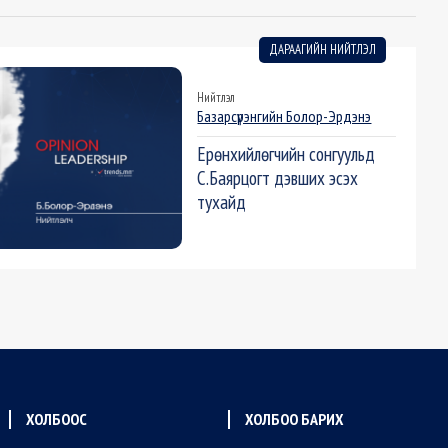
ДАРААГИЙН НИЙТЛЭЛ
Нийтлэл
Базарсүрэнгийн Болор-Эрдэнэ
Ерөнхийлөгчийн сонгуульд
С.Баярцогт дэвших эсэх
тухайд
ХОЛБООС
ХОЛБОО БАРИХ