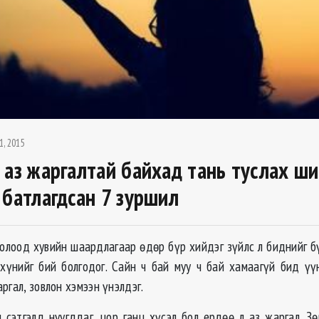
1, 2015
 аз жаргалтай байхад тань туслах ш
 батлагдсан 7 зуршил
хувийн шаардлагаар өдөр бүр хийдэг зүйлс л биднийг бүт
хүнийг бий болгодог. Сайн ч бай муу ч бай хамаагүй бид үү
ргал, зовлон хэмээн үнэлдэг.
н сэтгэлд нуугддаг, цор ганц хүсэл бол ердөө л аз жаргал. З