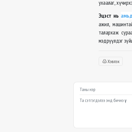
ухаалаг, хүчирх
Эцэст нь
амьд
ажил, машинта
талархаж сура
мэдрүүлдэг зүйл
Хэвлэх
Сэтгэгдэл бичих
Example textarea