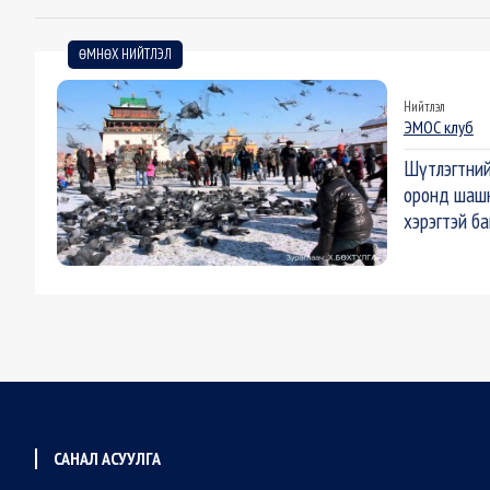
ӨМНӨХ НИЙТЛЭЛ
Нийтлэл
ЭМОС клуб
Шүтлэгтни
оронд шашн
хэрэгтэй б
САНАЛ АСУУЛГА