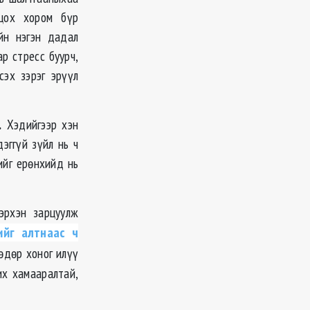
цох хором бүр
йн нэгэн дадал
р стресс буурч,
сэх зэрэг эрүүл
.
Хэдийгээр хэн
эггүй зүйл нь ч
ийг ерөнхийд нь
эрхэн зарцуулж
ийг алтнаас ч
өдөр хоног илүү
их хамааралтай,