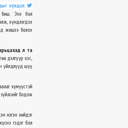
дыг хүндэл
.
 биш. Энэ бол
элж, хүндлэгдэх
од жишээ болох
арьцахад л та
гөө дэлгүүр хэс,
ийн үйлдлүүд шүү
хаалаг хүмүүстэй
г зүйлсийг бодож
хэн нэгэн хийдэг
хүснэ гэдэг бол