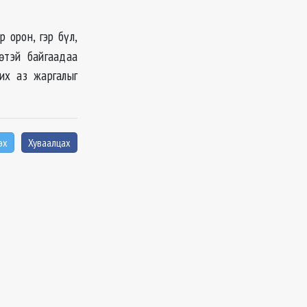
р орон, гэр бүл,
өтэй байгаадаа
их аз жаргалыг
эх
Хуваалцах