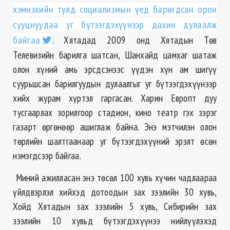
хэмнэхийн тулд социализмын үед баригдсан орон
сууцнуудаа уг бүтээгдэхүүнээр дахин дулаалж
байгаа
. Хятадад 2009 онд Хятадын Төв
Телевизийн барилга шатсан, Шанхайд цамхаг шатаж
олон хүний амь эрсдсэнээс үүдэн хүн ам шигүү
суурьшсан барилгуудын дулаалгыг уг бүтээгдэхүүнээр
хийх журам хүртэл гаргасан. Харин Европт дуу
тусгаарлах зорилгоор стадион, кино театр гэх зэрэг
газарт өргөнөөр ашиглаж байна. Энэ мэтчилэн олон
төрлийн шалтгаанаар уг бүтээгдэхүүний эрэлт өсөн
нэмэгдсээр байгаа.
Миний ажилласан энэ төсөл 100 хувь хүчин чадлаараа
үйлдвэрлэл хийхэд дотоодын зах зээлийн 30 хувь,
Хойд Хятадын зах зээлийн 5 хувь, Сибирийн зах
зээлийн 10 хувьд бүтээгдэхүүнээ нийлүүлэхэд