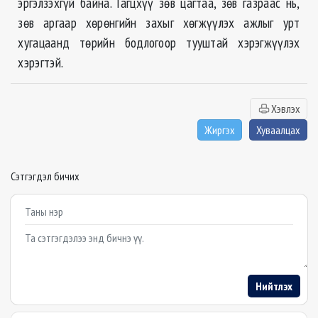
эргэлзэхгүй байна. Гагцхүү зөв цагтаа, зөв газраас нь,
зөв аргаар хөрөнгийн захыг хөгжүүлэх ажлыг урт
хугацаанд төрийн бодлогоор тууштай хэрэгжүүлэх
хэрэгтэй.
Хэвлэх
Жиргэх
Хуваалцах
Сэтгэгдэл бичих
Example textarea
Нийтлэх