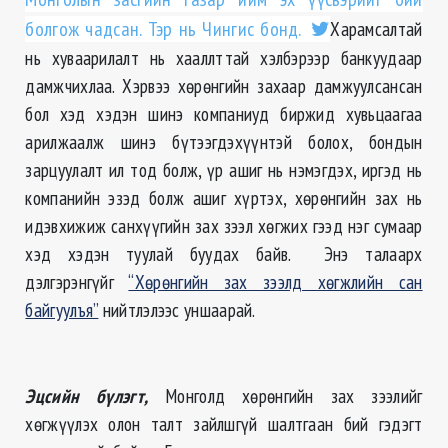
болгож чадсан. Тэр нь Чингис бонд.
Харамсалтай
нь хуваарилалт нь хааллттай хэлбэрээр банкуудаар
дамжчихлаа. Хэрвээ хөрөнгийн захаар дамжуулсансан
бол хэд хэдэн шинэ компаниуд биржид хувьцаагаа
арилжаалж шинэ бүтээгдэхүүнтэй болох, бондын
зарцуулалт ил тод болж, үр ашиг нь нэмэгдэх, иргэд нь
компанийн эзэд болж ашиг хүртэх, хөрөнгийн зах нь
идэвхижиж санхүүгийн зах зээл хөгжих гээд нэг сумаар
хэд хэдэн туулай буудах байв. Энэ талаарх
дэлгэрэнгүйг
“Хөрөнгийн зах зээлд хөгжлийн сан
байгуулъя”
нийтлэлээс уншаарай.
Эцсийн бүлэгт,
Монголд хөрөнгийн зах зээлийг
хөгжүүлэх олон талт зайлшгүй шалтгаан бий гэдэгт