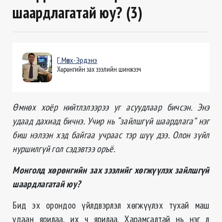
шаардлагатай юу? (3)
Г.Мөнх-Эрдэнэ
Хөрөнгийн зах зээлийн шинжээч
Өмнөх хоёр нийтлэлээрээ уг асуудлаар бичсэн. Энэ
удаад дахиад бичнэ. Учир нь “зайлшгүй шаардлага” нэг
биш нэлээн хэд байгаа учраас тэр шүү дээ. Олон зүйл
нуршилгүй гол сэдэвтээ оръё.
Монголд хөрөнгийн зах зээлийг хөгжүүлэх зайлшгүй
шаардлагатай юу?
Бид эх орондоо үйлдвэрлэл хөгжүүлэх тухай маш
удаан ярилаа, их ч ярилаа. Харамсалтай нь нэг л