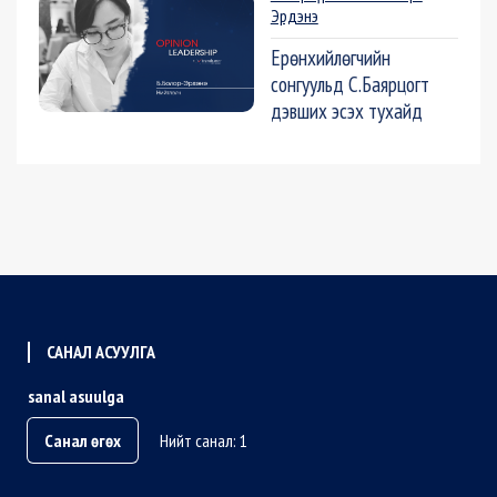
Эрдэнэ
Ерөнхийлөгчийн
сонгуульд С.Баярцогт
дэвших эсэх тухайд
САНАЛ АСУУЛГА
sanal asuulga
Санал өгөх
Нийт санал: 1