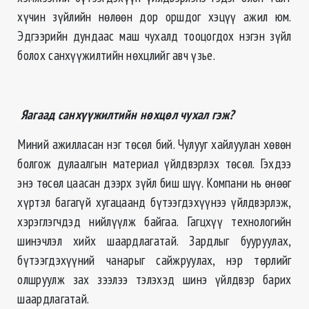
хүчин зүйлийн нөлөөн дор оршдог хэцүү ажил юм.
Эдгээрийн дундаас маш чухалд тооцогдох нэгэн зүйл
болох санхүүжилтийн нөхцлийг авч үзье.
Яагаад санхүүжилтийн нөхцөл чухал гэж?
Миний ажилласан нэг төсөл бий. Чулууг хайлуулан хөвөн
болгож дулаалгын материал үйлдвэрлэх төсөл. Гэхдээ
энэ төсөл цаасан дээрх зүйл биш шүү. Компани нь өнөөг
хүртэл багагүй хугацаанд бүтээгдэхүүнээ үйлдвэрлэж,
хэрэглэгчдэд нийлүүлж байгаа. Гагцхүү технологийн
шинэчлэл хийх шаардлагатай. Зардлыг бууруулах,
бүтээгдэхүүний чанарыг сайжруулах, нэр төрлийг
олшруулж зах зээлээ тэлэхэд шинэ үйлдвэр барих
шаардлагатай.