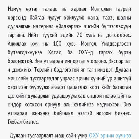
Нэмүү өртөг талаас нь харвал Монголын газрын
хөрсөнд байгаа чулууг хайлуулж хана, тааз, шалны
дулаалгын материал үйлдвэрлэж эцсийн бүтээгдэхүүн
гаргана. Нийт түүхий эдийн 70 хувь нь дотоодоос.
Ажиллах хүч нь 100 хувь Монгол. Үйлдвэрлэсэн
бүтээгдэхүүнээ Хятад ба ОХУ-д гаргах бүрэн
боломжтой. Энэ утгаараа импортыг ч орлоно. Экспортыг
ч дэмжинэ. Төрлийн бодлоготой яг таг нийцдэг. Дулаан
маш сайн тусгаарладаг учраас эрчим хүчний үр ашиггүй
хэрэглээг бууруулж агаарт цацагдах хорт хийг багасган
дэлхийн дулаарлыг удаашруулахад онцгой нөлөөтэйг нь
өндөр хөгжсөн орнууд аль хэдийнээ мэдчихсэн. Энэ
утгаараа жинхэнэ байгальд ээлтэй ногоон бизнес.
Глобал бизнес.
Дулаан тусгаарлалт маш сайн учир
ОХУ эрчим хүчнээ