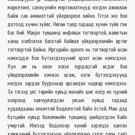
маркетинг, санхүүгийн мэргэжилтнүүд нэгдэн ажиллаж
байж сая амжилттай үйлдвэрлэл хийнэ. Гэтэл энэ бол
дотоод хүчин зүйлс. Нөгөө талд гадаад хүчин зүйл гэж
бас бий. Макро түвшинд инфляци тогтвортой, валютын
ханш хэлбэлзэл багатай байвал үйлдвэрлэлийн өртөг
тогтвортой байна. Иргэдийн орлого нь тогтвортой өсөн
нэмэгддэг бол бүтээгдэхүүний эрэлт өсөн нэмэгдэнэ.
Хүн ам нь олон эсвэл хурдацтай өсдөг бол
үйлдвэрлэлийн хэмжээ өсөж, нэгж бүтээгдэхүүнд
ногдох зардал буурснаар өрсөлдөх чадвар нэмэгдэнэ.
За тэгээд улс төрийн хувьд манайх шиг хоёр их гүрний
хооронд хавчуулагдсан улсын хувьд гадаад
худалдааны оновчтой бодлоготой байх ёстой. Мөн дэд
бүтцийн хувьд боломжийн түвшинд шийдэгдсэн байх
учиртай. Ингээд бодохоор хүний хэрэгцээ хангах
хэмжээний бүтээгдэхүүн үйлдвэрлэнэ гэдэг олон талт