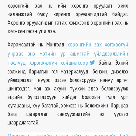
хөрөнгийн зах нь ийм хөрөнгө оруулалт хийх
чадамжтай буюу хөрөнгө оруулагчидтай байдаг.
Хөрөнгө оруулагчдыг татах хэмжээнд хөрөнгийн зах нь
хөгжсөн гэсэн үг л дээ.
Харамсалтай нь Монголд
хөрөнгийн зах хөгжөөгүй
учраас энэ мэтийн үр ашигтай үйлдвэрлэлийн
төслүүд хэрэгжилгүй хойшилсоор
байна. Эхний
ээлжинд барилгын гол материалууд, бензин, дизелээ
үйлвэрлэдэг, нүүрс, зэсээ боловсруулж нэмүү өртөг
шингээдэг, мал аж ахуйн түүхий эдээ боловсруулж
эцсийн бүтээгдэхүүн хийдэг болохын тулд урт
хугацааны, хүү багатай, хэмжээ нь боломжийн, барьцаа
бага шаарддаг санхүүжилтийн эх үүсвэр
шаардлагатай.
Монголын засгийн газар ийм эх үүсвэрийг бий