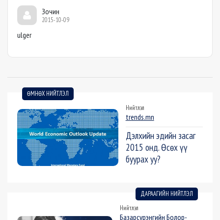
Зочин
2015-10-09
ulger
ӨМНӨХ НИЙТЛЭЛ
Нийтлэл
trends.mn
Дэлхийн эдийн засаг
2015 онд. Өсөх үү
буурах уу?
ДАРААГИЙН НИЙТЛЭЛ
Нийтлэл
Базарсүрэнгийн Болор-