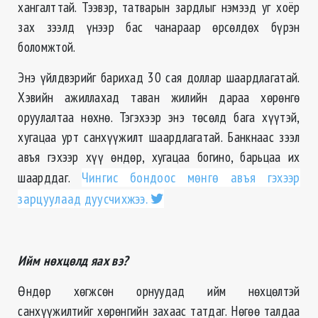
хангалттай. Тээвэр, татварын зардлыг нэмээд уг хоёр
зах зээлд үнээр бас чанараар өрсөлдөх бүрэн
боломжтой.
Энэ үйлдвэрийг барихад 30 сая доллар шаардлагатай.
Хэвийн ажиллахад таван жилийн дараа хөрөнгө
оруулалтаа нөхнө. Тэгэхээр энэ төсөлд бага хүүтэй,
хугацаа урт санхүүжилт шаардлагатай. Банкнаас зээл
авъя гэхээр хүү өндөр, хугацаа богино, барьцаа их
шаарддаг.
Чингис бондоос мөнгө авъя гэхээр
зарцуулаад дуусчихжээ.
Ийм нөхцөлд яах вэ?
Өндөр хөгжсөн орнуудад ийм нөхцөлтэй
санхүүжилтийг хөрөнгийн захаас татдаг. Нөгөө талдаа