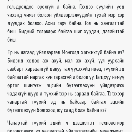
гольдролдоо орохгүй л байна. Гэхдээ сүүлийн үед
чихэнд чимэг болсон үйлдвэрлэлүүдийн тухай мэр сэр
дуулдах боллоо. Ахиц гарч байна. Гол нь хангалттай
биш. Бидний төлөвлөж байгаа шиг хурдан, далайцтай
биш.
Ер нь яагаад үйлдвэрлэл Монголд хөгжихгүй байна вэ?
Бидэнд хөдөө аж ахуй, мал аж ахуй, уул уурхайн
салбарт харьцангуй давуу тал үүсэхүйц нөөц, түүхий эд
байгаатай маргах хүн гарахгүй л болов уу. Гагцхүү нэмүү
өртөг шингээж эцсийн бүтээгдэхүүн үйлдвэрлэж
чадахгүй шууд л түүхийгээр нь зараад байгаа. Тэгэхээр
чанартай түүхий эд нь байсаар байтал эцсийн
бүтээгдэхүүн болгоход юу саад болж байна вэ?
Чанартай түүхий эдийг ч дэвшилтэт технологиор
боловсруулж ур чадвартай үйлдвэрлэлийн, менежмент,