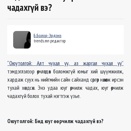
чадахгүй вэ?
Б.Болор-Эрдэнэ
trends.mn редактор
“Оюутолгой: Алт чухал уу, аз жаргал чухал уу”
тэмдэглэлээр өөрчлөгдөх боломжгүй юмыг хий шүүмжилж,
хардаж суух нь нийгмийн сайн сайханд сөргөөр нөлөөлж ирсэн
тухай хөндсөн. Энэ удаа юуг өөрчилж чадах, юуг өөрчилж
чадахгүй болох тухай нэгтгэж үзье.
Оюутолгой: Бид юуг өөрчилж чадахгүй вэ?