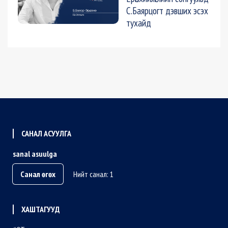
С.Баярцогт дэвших эсэх
тухайд
САНАЛ АСУУЛГА
sanal asuulga
Санал өгөх
Нийт санал: 1
ХАШТАГУУД