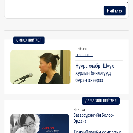
Нийтлэх
ӨМНӨХ НИЙТЛЭЛ
Нийтлэл
trends.mn
Нүүрс хөтөлбөр: Шүүх
хурлын бичлэгүүд
бүрэн эхээрээ
ДАРААГИЙН НИЙТЛЭЛ
Нийтлэл
Базарсүрэнгийн Болор-
Эрдэнэ
Ерөнхийлөгчийн сонгуульд