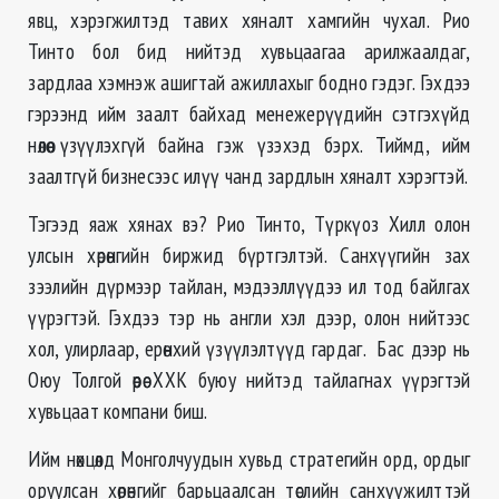
явц, хэрэгжилтэд тавих хяналт хамгийн чухал. Рио
Тинто бол бид нийтэд хувьцаагаа арилжаалдаг,
зардлаа хэмнэж ашигтай ажиллахыг бодно гэдэг. Гэхдээ
гэрээнд ийм заалт байхад менежерүүдийн сэтгэхүйд
нөлөө үзүүлэхгүй байна гэж үзэхэд бэрх. Тиймд, ийм
заалтгүй бизнесээс илүү чанд зардлын хяналт хэрэгтэй.
Тэгээд яаж хянах вэ? Рио Тинто, Түркүоз Хилл олон
улсын хөрөнгийн биржид бүртгэлтэй. Санхүүгийн зах
зээлийн дүрмээр тайлан, мэдээллүүдээ ил тод байлгах
үүрэгтэй. Гэхдээ тэр нь англи хэл дээр, олон нийтээс
хол, улирлаар, ерөнхий үзүүлэлтүүд гардаг. Бас дээр нь
Оюу Толгой өөрөө ХХК буюу нийтэд тайлагнах үүрэгтэй
хувьцаат компани биш.
Ийм нөхцөлд Монголчуудын хувьд стратегийн орд, ордыг
оруулсан хөрөнгийг барьцаалсан төслийн санхүүжилттэй