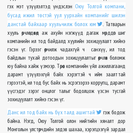
гэх мэт үзүүлэлтэд үндэслэн
Оюу Толгой компани,
бусад ижил төстэй уул уурхайн компанийг шилэн
данстай байхаар хуульчилж болох юм
. Татварын
хууль өөрчлөгдөхөд аж ахуйн нэгжүүд дагаж мөрддөг шиг
компанийн ил тод байдалд хуулийн зохицуулалт хийнэ
гэсэн үг. Гэрээг өөрчилж чадахгүй ч санхүү, ил тод
байдлын тухай дотоодын зохицуулалтыг өөрчлөх боломж
юу байна хайж үзмээр. Төрөөс компанийн үйл ажиллагаанд
дарамт үзүүлэхгүй байх хэрэгтэй ч ийм заалттай
гэрээтэй, ил тод бус байх нь эсрэгээрээ коррупц, дарамт
үүсгэдэг зэрэг онцлог талыг бодолцож үзсэн тусгай
зохицуулалт хийнэ гэсэн үг.
Данс ил тод байх нь бүх талд ашигтай
гэж бодож
байна. Нэгд, Оюу Толгой олон нийтийн хяналт дор
Монголын улстөрчдийн элдэв шахаа, хэрэгцээгүй зардал