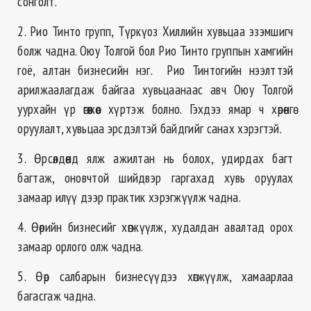
сонголт.
2. Рио Тинто групп, Түркүоз Хиллийн хувьцаа эзэмшигч
болж чадна. Оюу Толгой бол Рио Тинто группын хамгийн
гоё, алтан бизнесийн нэг. Рио Тинтогийн нээлттэй
арилжаалагдаж байгаа хувьцаанаас авч Оюу Толгой
уурхайн үр өгөөжөөс хүртэж болно. Гэхдээ ямар ч хөрөнгө
оруулалт, хувьцаа эрсдэлтэй байдгийг санах хэрэгтэй.
3. Өрсөлдөөнд ялж ажилтан нь болох, удирдах багт
багтаж, оновчтой шийдвэр гаргахад хувь оруулах
замаар илүү дээр практик хэрэгжүүлж чадна.
4. Өөрийн бизнесийг хөгжүүлж, худалдан авалтад орох
замаар орлого олж чадна.
5. Өөр салбарын бизнесүүдээ хөгжүүлж, хамаарлаа
багасгаж чадна.