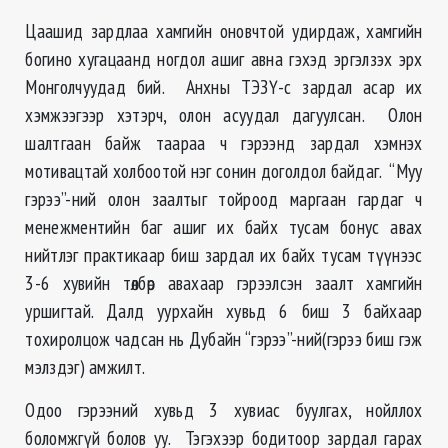
Цаашид зардлаа хамгийн оновчтой удирдаж, хамгийн
богино хугацаанд ногдол ашиг авна гэхэд эргэлзэх эрх
Монголчуудад бий. Анхны ТЭЗҮ-с зардал асар их
хэмжээгээр хэтэрч, олон асуудал дагуулсан. Олон
шалтгаан байж таараа ч гэрээнд зардал хэмнэх
мотивацтай холбоотой нэг сонин доголдол байдаг. “Муу
гэрээ”-ний олон заалтыг тойроод маргаан гардаг ч
менежментийн баг ашиг их байх тусам бонус авах
нийтлэг практикаар биш зардал их байх тусам түүнээс
3-6 хувийн төлбөр авахаар гэрээлсэн заалт хамгийн
уршигтай. Далд уурхайн хувьд 6 биш 3 байхаар
тохиролцож чадсан нь Дубайн “гэрээ”-ний(гэрээ биш гэж
мэлздэг) амжилт.
Одоо гэрээний хувьд 3 хувиас буулгах, нойллох
боломжгүй болов уу. Тэгэхээр бодитоор зардал гарах