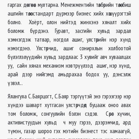
гаргах дөнгөнөөс мултарна. Менежментийн төлбөрийн төлөө биш
ашгийн төлөө стандарт дүрмээр бизнес хийх хөшүүрэгтэй
болно. Хоёрт, олон нийтэд жинхэнэ хяналт хийх
боломж бүрдэнэ. Гуравт, засгийн хувьд зардал
хэмнэгдэж татвар, ногдол ашиг, улстөрийн нэр хүнд
нэмэгдэнэ. Улстөрчид, ашиг сонирхлын холбоотой
бүлэглэлүүдийн хувьд зардлаас 3 хувийг авч хуваалцах
уу, сайн хянах механизм нэвтрүүлээд ашиг, нэр хүнд,
арай дээр нийгэмд амьдрахаа бодох уу, дэнсэлж
үзвэл...
Ялангуяа С.Баярцогт, С.Баяр тэргүүтэй энэ гэрээгээр нэр
хүндээ шаварт хутгасан улстөрчдөд буцааж оноо авах
том боломж, сонгуулийн бэлэн сэдэв. Сөрөг хүчин,
активистуудын хувьд ч муу гэрээ, дээрэмчид, ард
түмэн, газар шороо гэх мэтийн бизнест тэс хамаагүй,