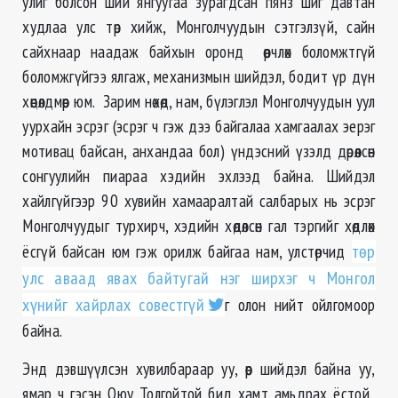
улиг болсон ший янгуугаа зурагдсан пянз шиг давтан
худлаа улс төр хийж, Монголчуудын сэтгэлзүй, сайн
сайхнаар наадаж байхын оронд өөрчлөх боломжтгүй
боломжгүйгээ ялгаж, механизмын шийдэл, бодит үр дүн
хөөцөлдмөөр юм. Зарим нөхөд, нам, бүлэглэл Монголчуудын уул
уурхайн эсрэг (эсрэг ч гэж дээ байгалаа хамгаалах эерэг
мотивац байсан, анхандаа бол) үндэсний үзэлд дөрөөлсөн
сонгуулийн пиараа хэдийн эхлээд байна. Шийдэл
хайлгүйгээр 90 хувийн хамааралтай салбарых нь эсрэг
Монголчуудыг турхирч, хэдийн хөдөлсөн гал тэргийг хөдлөх
ёсгүй байсан юм гэж орилж байгаа нам, улстөрчид
төр
улс аваад явах байтугай нэг ширхэг ч Монгол
хүнийг хайрлах совестгүй
г олон нийт ойлгомоор
байна.
Энд дэвшүүлсэн хувилбараар уу, өөр шийдэл байна уу,
ямар ч гэсэн Оюу Толгойтой бид хамт амьдрах ёстой.