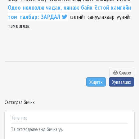
Одоо нөлөөлж чадах, хянаж байх ёстой хамгийн
том талбар: ЗАРДАЛ
гэдгийг сануулахаар үүнийг
тэмдэглэв.
Хэвлэх
Жиргэх
Хуваалцах
Сэтгэгдэл бичих
Example textarea