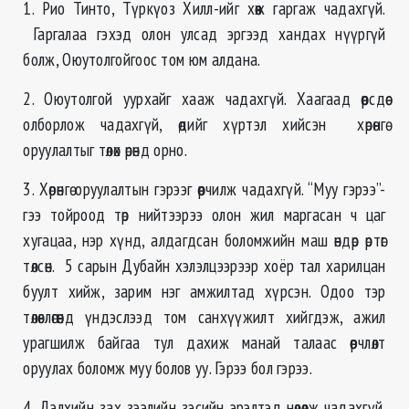
1. Рио Тинто, Түркүоз Хилл-ийг хөөж гаргаж чадахгүй.
Гаргалаа гэхэд олон улсад эргээд хандах нүүргүй
болж, Оюутолгойгоос том юм алдана.
2. Оюутолгой уурхайг хааж чадахгүй. Хаагаад өөрсдөө
олборлож чадахгүй, өдийг хүртэл хийсэн хөрөнгө
оруулалтыг төлөх өрөнд орно.
3. Хөрөнгө оруулалтын гэрээг өөрчилж чадахгүй. “Муу гэрээ”-
гээ тойроод төр нийтээрээ олон жил маргасан ч цаг
хугацаа, нэр хүнд, алдагдсан боломжийн маш өндөр өртөг
төлсөн. 5 сарын Дубайн хэлэлцээрээр хоёр тал харилцан
буулт хийж, зарим нэг амжилтад хүрсэн. Одоо тэр
төлөвлөгөөнд үндэслээд том санхүүжилт хийгдэж, ажил
урагшилж байгаа тул дахиж манай талаас өөрчлөлт
оруулах боломж муу болов уу. Гэрээ бол гэрээ.
4. Дэлхийн зах зээлийн зэсийн эрэлтэд нөлөөлж чадахгүй.