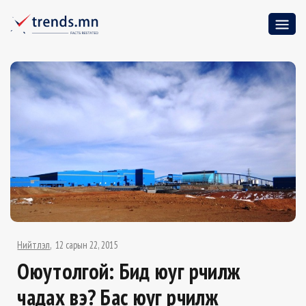
Нийтлэл
12 сарын 22, 2015
Оюутолгой: Бид юуг өөрчилж
чадах вэ? Бас юуг өөрчилж