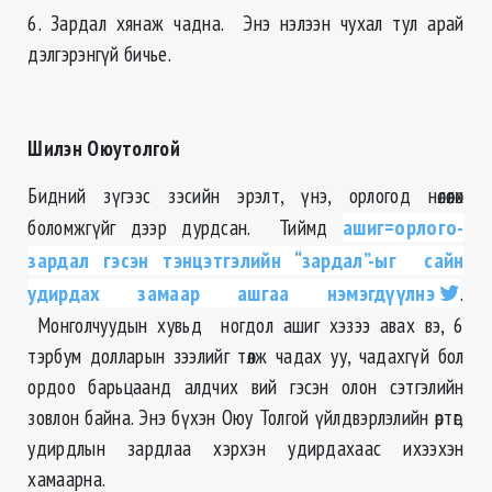
6. Зардал хянаж чадна. Энэ нэлээн чухал тул арай
дэлгэрэнгүй бичье.
Шилэн Оюутолгой
Бидний зүгээс зэсийн эрэлт, үнэ, орлогод нөлөөлөх
боломжгүйг дээр дурдсан. Тиймд
ашиг=орлого-
зардал гэсэн тэнцэтгэлийн “зардал”-ыг сайн
удирдах замаар ашгаа нэмэгдүүлнэ
.
Монголчуудын хувьд ногдол ашиг хэзээ авах вэ, 6
тэрбум долларын зээлийг төлж чадах уу, чадахгүй бол
ордоо барьцаанд алдчих вий гэсэн олон сэтгэлийн
зовлон байна. Энэ бүхэн Оюу Толгой үйлдвэрлэлийн өртөг,
удирдлын зардлаа хэрхэн удирдахаас ихээхэн
хамаарна.