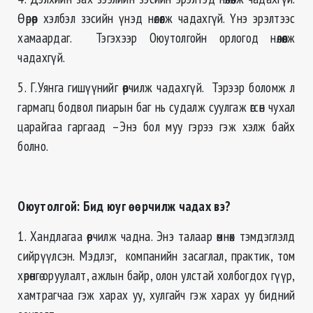
Өөрөөр хэлбэл зэсийн үнэд нөлөөлж чадахгүй. Үнэ эрэлтээс
хамаардаг. Тэгэхээр Оюутолгойн орлогод нөлөөлж
чадахгүй.
5. Г.Уянга гишүүнийг өөрчилж чадахгүй. Тэрээр боломж л
гармагц бодвол пиарын баг нь судалж суулгаж өгсөн чухал
царайгаа гаргаад –Энэ бол муу гэрээ гэж хэлж байх
болно.
Оюутолгой: Бид юуг өөрчилж чадах вэ?
1. Хандлагаа өөрчилж чадна. Энэ талаар өмнөх тэмдэглэлд
сийрүүлсэн. Мэдлэг, компанийн засаглал, практик, том
хөрөнгө оруулалт, ажлын байр, олон улстай холбогдох гүүр,
хамтрагчаа гэж харах уу, хулгайч гэж харах уу бидний