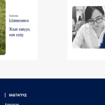
Нийтлэл
Б.Наминчимэд
Жаал хөвүүн,
ном хоёр
ХАШТАГУУД
зөвлөгөө