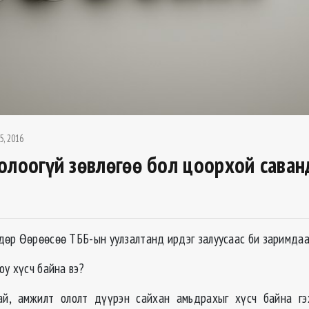
5, 2016
олоогүй зөвлөгөө бол цоорхой саван
өр Өөрөөсөө ТББ-ын уулзалтанд ирдэг залуусаас би заримдаа
юу хүсч байна вэ?
ай, амжилт ололт дүүрэн сайхан амьдрахыг хүсч байна гэ