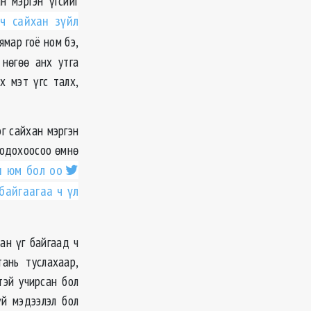
н мэргэн үгсийг
 сайхан зүйл
 ямар гоё ном бэ,
 нөгөө анх утга
эх мэт үгс талх,
г сайхан мэргэн
бодохоосоо өмнө
н юм бол оо
байгаагаа ч үл
ан үг байгаад ч
ань туслахаар,
тэй учирсан бол
й мэдээлэл бол