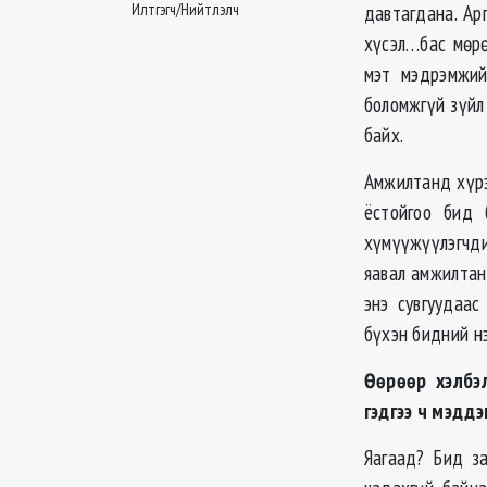
Илтгэгч/Нийтлэлч
давтагдана. Ар
хүсэл…бас мөрө
мэт мэдрэмжий
боломжгүй зүйл 
байх.
Амжилтанд хүрэ
ёстойгоо бид 
хүмүүжүүлэгчди
яавал амжилтанд
энэ сувгуудаас
бүхэн бидний нэ
Өөрөөр хэлбэл
гэдгээ ч мэдд
Яагаад? Бид за