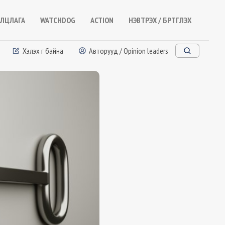
ЛЦЛАГА
WATCHDOG
ACTION
НЭВТРЭХ / БҮРТГҮҮЛЭХ
Хэлэх үг байна
Авторууд / Opinion leaders