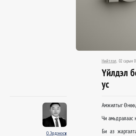
Нийтлэл
02 сарын 0
Үйлдэл б
ус
Амжилтыг Өнөөд
Чи амьдралаас 
Би аз жаргалт
О.Эрдэнэсүх