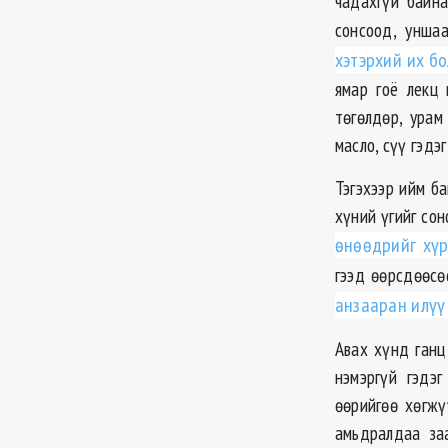
чадахгүй байна
сонсоод, унша
хэтэрхий их б
ямар гоё лекц 
төгөлдөр, урам 
масло, сүү гэдэ
Тэгэхээр ийм б
хүний үгийг со
өнөөдрийг хүр
гээд өөрсдөөсө
анзааран илүү
Авах хүнд ганц
нэмэргүй гэдэ
өөрийгөө хөгжү
амьдралдаа за