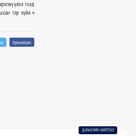
эрэгжүүлэх гээд
цхан тэр зүйл ч
эх
Хуваалцах
ДАРААГИЙН НИЙТЛЭЛ