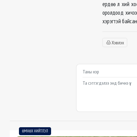
ердөө л хий хо
оролдоод хичээ
хэрэгтэй байса
Хэвлэх
Сэтгэгдэл бичих
Example textarea
ӨМНӨХ НИЙТЛЭЛ