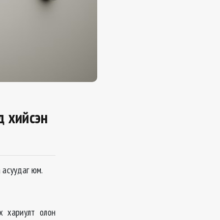
д хийсэн
 асуудаг юм.
х хариулт олон