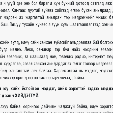
га ч үгүй дээ энэ бол бараг л хүн бүхний дотоод сэтгэлд явж
өдөл. Хамгаас дуртай зүйлээ хийгээд өглөө бүхэн амьдралд
г мэдрэн аз жаргалтай амьдрах тэр мэдрэмжийг үнэлж ба
биш. Гагцүү тухайн хүнээс л зуун хувь шалтгаалдаг гээд хэлч
хийн тулд, илүү сайн сайхан зүйлсийг амьдралдаа бий болгох
бүгд мэднэ. Лекц, семинар, гэр бүл найз нөхдийн зөвлөм
йн зөвлөмж, за цаашлаад ном, телевиз радио, интернэт гэ
 хүрдэг вэ, яавал сайхан амьдардаг вэ гэдэг талаар мэдээлэл
 бид хангалттай авч байгаа. Харамсалтай нь мэдлэг, мэдээлэ
г чихээр ороод нөгөө чихээр гарч явчаад байна.
 юу хийх ёстойгоо мэддэг, хийх хэрэгтэй гэдгээ мэдд
эг даанч ХИЙДЭГГҮЙ.
лхуу байна, өөрийгөө дайчилж чадахгүй байна, илүү зориг