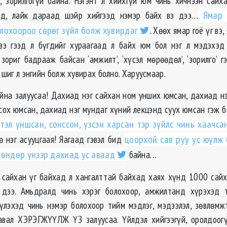
, зорилгогүй байна. Нэгэнт л хийхгүй юм чинь хичнээн сайха
ад, лайк дараад шэйр хийгээд нэмэр байх вэ дээ…
Ямар ч
олохоороо сөрөг зүйл болж хувирдаг
. Хөөх ямар гоё үг вэ,
вэ гээд л бүгдийг хураагаад л байх юм бол нэг л мэдэхэд
зориг бадрааж байсан ‘амжилт’, ‘хүсэл мөрөөдөл’, ‘зорилго’ г
г шиг л энгийн болж хувирах болно. Харуусмаар.
айна залуусаа! Дахиад нэг сайхан ном унших юмсан, дахиад нэ
нсох юмсан, дахиад нэг мундаг хүний лекцэнд суух юмсан гэж 
тэл уншсан, сонссон, үзсэн харсан тэр зүйлс чинь хаачса
ө нэг асууцгаая! Яагаад гэвэл бид
цоорхой сав руу ус юүлж 
 өндөр үнээр дахиад ус аваад
байна…
 сайхан үг байхад л хангалттай байхад хаях хүнд 1000 сайх
г дээ. Амьдралд чинь хэрэг болохоор, амжилтанд хүрэхэд т
үлэхэд чинь нэмэр болохоор тийм мэдлэг, мэдээлэл, зөвлөмж
авал ХЭРЭГЖҮҮЛЖ ҮЗ залуусаа. Үйлдэл хийгээгүй, оролдоогү