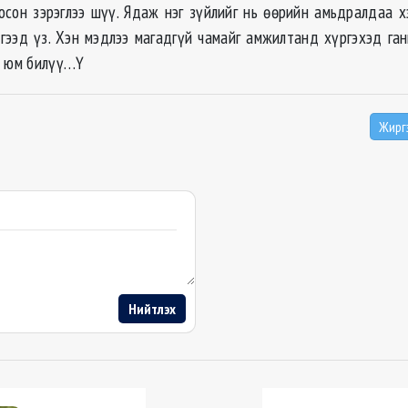
осон зэрэглээ шүү. Ядаж нэг зүйлийг нь өөрийн амьдралдаа х
гээд үз. Хэн мэдлээ магадгүй чамайг амжилтанд хүргэхэд ган
н юм билүү…Ү
Жирг
Нийтлэх