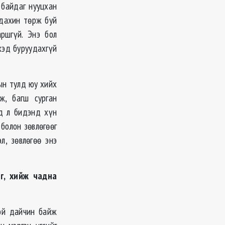
 байдаг нууцхан
 дахин төрж буй
ршгүй. Энэ бол
ихэд буруудахгүй
ын тулд юу хийх
ж, багш сурган
эд л бидэнд хүн
 болон зөвлөгөөг
л, зөвлөгөө энэ
эг, хийж чадна
той дайчин байж