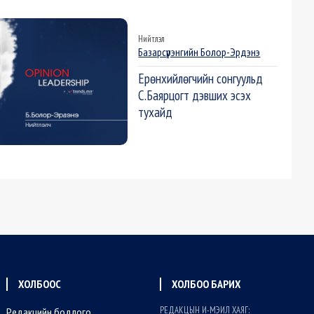
Нийтлэл
Базарсүрэнгийн Болор-Эрдэнэ
Ерөнхийлөгчийн сонгуульд
С.Баярцогт дэвших эсэх
тухайд
ХОЛБООС
ХОЛБОО БАРИХ
РЕДАКЦЫН И-МЭИЛ ХАЯГ:
Редакцийн бодлого