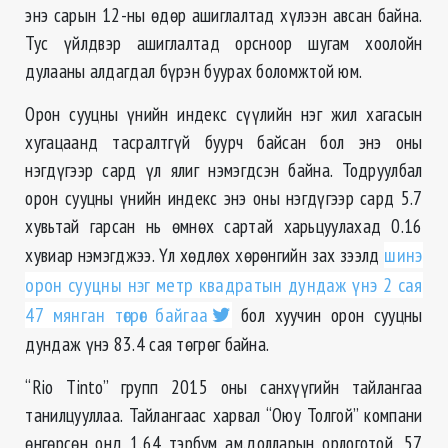
энэ сарын 12-ны өдөр ашиглалтад хүлээн авсан байна.
Тус үйлдвэр ашиглалтад орсноор шугам хоолойн
дулааны алдагдал бүрэн буурах боломжтой юм.
Орон сууцны үнийн индекс сүүлийн нэг жил хагасын
хугацаанд тасралтгүй буурч байсан бол энэ оны
нэгдүгээр сард үл ялиг нэмэгдсэн байна. Тодруулбал
орон сууцны үнийн индекс энэ оны нэгдүгээр сард 5.7
хувьтай гарсан нь өмнөх сартай харьцуулахад 0.16
хувиар нэмэгджээ. Үл хөдлөх хөрөнгийн зах зээлд
шинэ
орон сууцны нэг метр квадратын дундаж үнэ 2 сая
47 мянган төгрөг байгаа
бол хуучин орон сууцны
дундаж үнэ 83.4 сая төгрөг байна.
“Rio Tinto” групп 2015 оны санхүүгийн тайлангаа
танилцууллаа. Тайлангаас харвал “Оюу Толгой” компани
өнгөрсөн онд 1.64 тэрбум ам.долларын орлоготой, 57