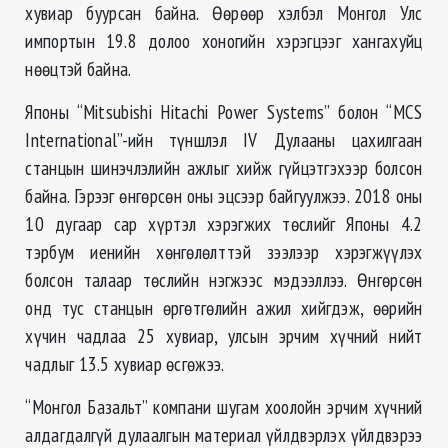
хувиар буурсан байна. Өөрөөр хэлбэл Монгол Улс
импортын 19.8 долоо хоногийн хэрэгцээг хангахуйц
нөөцтэй байна.
Японы “Mitsubishi Hitachi Power Systems” болон “MCS
International”-ийн түншлэл IV Дулааны цахилгаан
станцын шинэчлэлийн ажлыг хийж гүйцэтгэхээр болсон
байна. Гэрээг өнгөрсөн оны эцсээр байгуулжээ. 2018 оны
10 дугаар сар хүртэл хэрэгжих төслийг Японы 4.2
тэрбум иенийн хөнгөлөлттэй зээлээр хэрэгжүүлэх
болсон талаар төслийн нэгжээс мэдээллээ. Өнгөрсөн
онд тус станцын өргөтгөлийн ажил хийгдэж, өөрийн
хүчин чадлаа 25 хувиар, улсын эрчим хүчний нийт
чадлыг 13.5 хувиар өсгөжээ.
“Монгол Базальт” компани шугам хоолойн эрчим хүчний
алдагдалгүй дулаалгын материал үйлдвэрлэх үйлдвэрээ