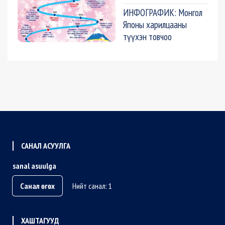
ИНФОГРАФИК: Монгол
Японы харилцааны
түүхэн товчоо
САНАЛ АСУУЛГА
sanal asuulga
Санал өгөх
Нийт санал: 1
ХАШТАГУУД