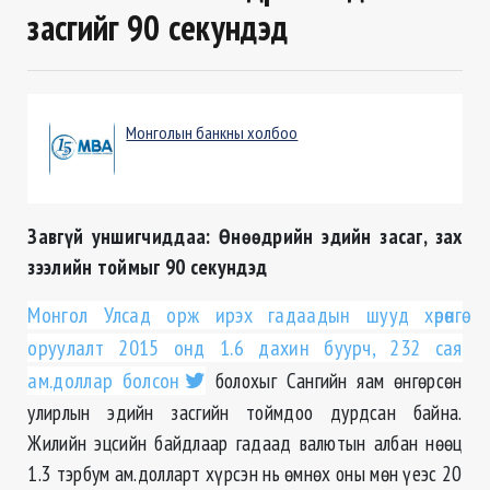
засгийг 90 секундэд
Монголын банкны холбоо
Завгүй уншигчиддаа: Өнөөдрийн эдийн засаг, зах
зээлийн тоймыг 90 секундэд
Монгол Улсад орж ирэх гадаадын шууд хөрөнгө
оруулалт 2015 онд 1.6 дахин буурч, 232 сая
ам.доллар болсон
болохыг Сангийн яам өнгөрсөн
улирлын эдийн засгийн тоймдоо дурдсан байна.
Жилийн эцсийн байдлаар гадаад валютын албан нөөц
1.3 тэрбум ам.долларт хүрсэн нь өмнөх оны мөн үеэс 20