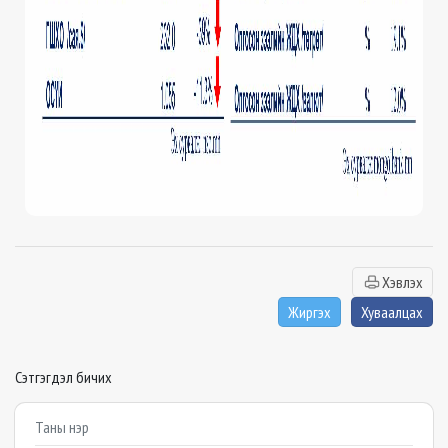
Хэвлэх
Жиргэх
Хуваалцах
Сэтгэгдэл бичих