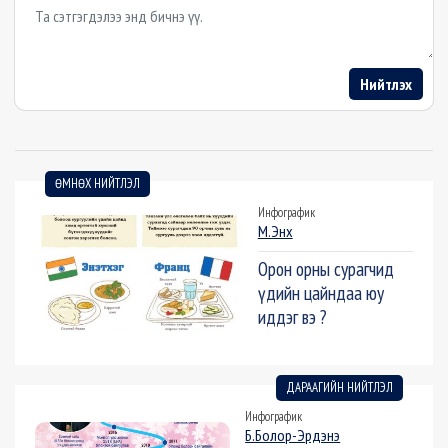
Example textarea
Нийтлэх
ӨМНӨХ НИЙТЛЭЛ
Инфографик
М.Энх
Орон орны сурагчид
үдийн цайндаа юу
иддэг вэ ?
ДАРААГИЙН НИЙТЛЭЛ
Инфографик
Б.Болор-Эрдэнэ