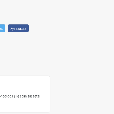
эх
Хуваалцах
goloos jijig ediin zasagtai