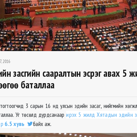
7, 2016
ийн засгийн сааралтын эсрэг авах 5 
өөгөө баталлаа
тогтоогчид 3 сарын 16 нд улсын эдийн засаг, нийгмийн хөг
таллаа. Уг төсөлд дурдсанаар
ирэх 5 жилд Хятадын эдийн 
ар
6.5 хувь
байх аж.