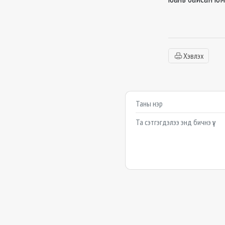
Хэвлэх
Сэтгэгдэл бичих
Example textarea