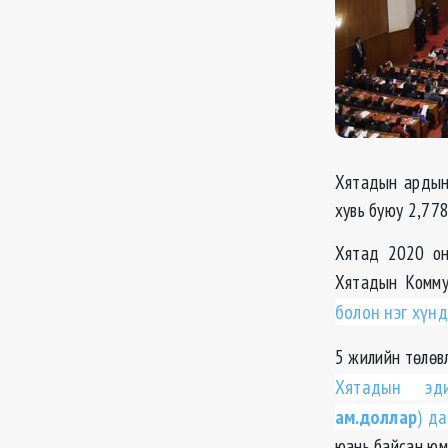
Хятадын ардын 
хувь буюу 2,778
Хятад 2020 он
Хятадын Комму
болон нэг хүн
5 жилийн төлөв
Хятадын э
ам.доллар
) д
юань байсан юм