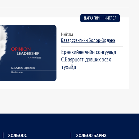
ДАРААГИЙН НИЙТЛЭЛ
Нийтлэл
Базарсүрэнгийн Болор-Эрдэнэ
Ерөнхийлөгчийн сонгуульд
С.Баярцогт дэвших эсэх
тухайд
ХОЛБООС
ХОЛБОО БАРИХ