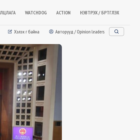
ЛЦЛАГА
WATCHDOG
ACTION
НЭВТРЭХ / БҮРТГҮҮЛЭХ
Хэлэх үг байна
Авторууд / Opinion leaders