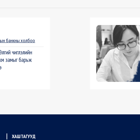
ын банкны холбоо
лгий чиглэлийн
км замыг барьж
э
ХАШТАГУУД