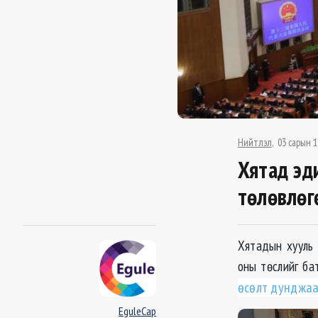
Нийтлэл
03 сарын 1
Хятад эд
төлөвлөг
Хятадын хууль 
оны төслийг ба
өсөлт дунджа
EguleCap