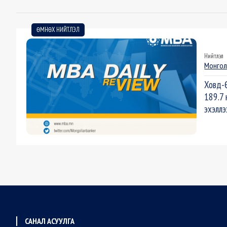
ӨМНӨХ НИЙТЛЭЛ
Нийтлэл
Монгол
Ховд-Ө
189.7 
эхэллэ
САНАЛ АСУУЛГА