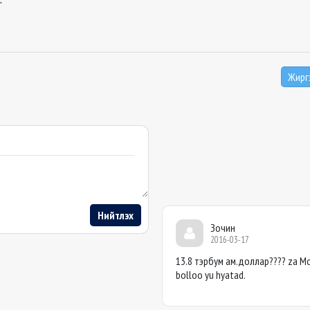
Жирг
Нийтлэх
Зочин
2016-03-17
13.8 тэрбум ам.доллар???? za Mon
bolloo yu hyatad.