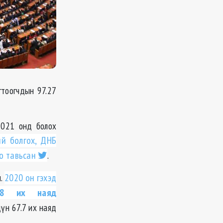
гтоогчдын 97.27
2021 онд болох
ий болгох, ДНБ
о тавьсан
.
м.
2020 он гэхэд
.8 их наяд
үн 67.7 их наяд