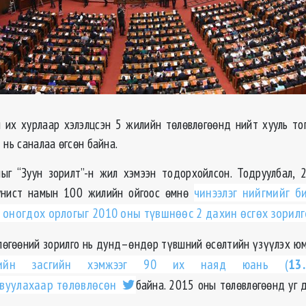
их хурлаар хэлэлцсэн 5 жилийн төлөвлөгөөнд нийт хууль то
 нь саналаа өгсөн байна.
ыг “Зуун зорилт”-н жил хэмээн тодорхойлсон. Тодруулбал, 
нист намын 100 жилийн ойгоос өмнө
чинээлэг нийгмийг б
д оногдох орлогыг 2010 оны түвшнөөс 2 дахин өсгөх зорилг
лөгөөний зорилго нь дунд–өндөр түвшний өсөлтийн үзүүлэх ю
дийн засгийн хэмжээг 90 их наяд юань (
13
авуулахаар төлөвлөсөн
байна. 2015 оны төлөвлөгөөнд уг д
.