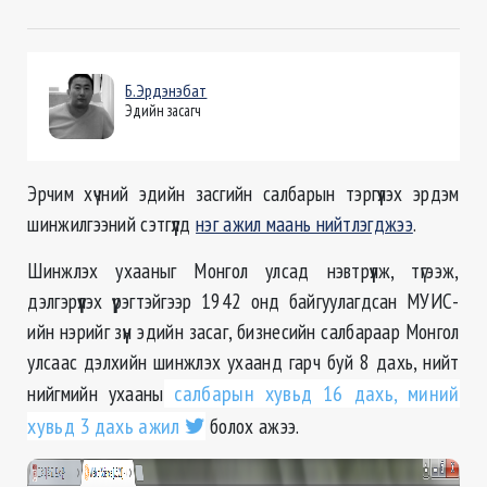
Б.Эрдэнэбат
Эдийн засагч
Эрчим хүчний эдийн засгийн салбарын тэргүүлэх эрдэм
шинжилгээний сэтгүүлд
нэг ажил маань нийтлэгджээ
.
Шинжлэх ухааныг Монгол улсад нэвтрүүлж, түгээж,
дэлгэрүүлэх үүрэгтэйгээр 1942 онд байгуулагдсан МУИС-
ийн нэрийг зүүн эдийн засаг, бизнесийн салбараар Монгол
улсаас дэлхийн шинжлэх ухаанд гарч буй 8 дахь, нийт
нийгмийн ухааны
салбарын хувьд 16 дахь, миний
хувьд 3 дахь ажил
болох ажээ.