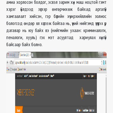
амиа хорлосон болдог, эсвэл зарим хүн маш ноцтой гэмт
хэрэг үйлдээд зүгээр өнгөрчихөж байхад аргагүй
хамгаалалт хийсэн, гэр бүлийн хүчирхийллийн золиос
бологсод өндөр ял хүлээж байгаа нь, үүний нийгэмд үзүүлэх үр
дагавар нь юу байх вэ (нийгмийн ухаан: криминалоги,
пеналоги, хууль) гэх мэт асуултад хариулах хүнгүй
байсаар байх болно.