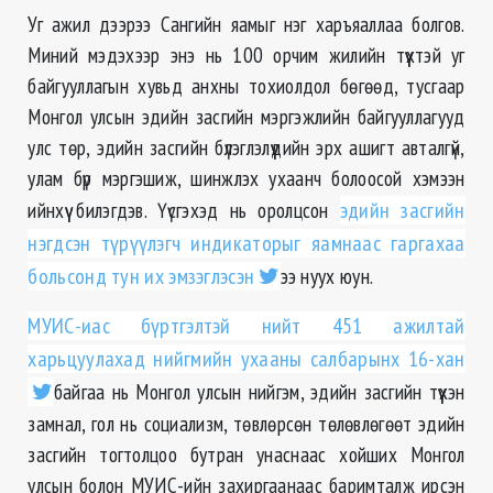
Уг ажил дээрээ Сангийн яамыг нэг харъяаллаа болгов.
Миний мэдэхээр энэ нь 100 орчим жилийн түүхтэй уг
байгууллагын хувьд анхны тохиолдол бөгөөд, тусгаар
Монгол улсын эдийн засгийн мэргэжлийн байгууллагууд
улс төр, эдийн засгийн бүлэглэлүүдийн эрх ашигт авталгүй,
улам бүр мэргэшиж, шинжлэх ухаанч болоосой хэмээн
ийнхүү билэгдэв. Үүсгэхэд нь оролцсон
эдийн засгийн
нэгдсэн түрүүлэгч индикаторыг яамнаас гаргахаа
больсонд тун их эмзэглэсэн
ээ нуух юун.
МУИС-иас бүртгэлтэй нийт 451 ажилтай
харьцуулахад нийгмийн ухааны салбарынх 16-хан
байгаа нь Монгол улсын нийгэм, эдийн засгийн түүхэн
замнал, гол нь социализм, төвлөрсөн төлөвлөгөөт эдийн
засгийн тогтолцоо бутран унаснаас хойших Монгол
улсын болон МУИС-ийн захиргаанаас баримталж ирсэн