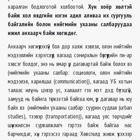
харалган бодлоготой холбоотой.
Хүн хоёр хөлтэй
байж хол явдгийн нэгэн адил аливаа их сургууль
байгалийн болон нийгмийн ухааны салбаруудаа
ижил анхаарч байж хөгждөг.
Анхаарч хөгжүүлэхгүй бол дор хаяж хэвлэл, олон нийтийн
мэдээллийн хэрэгслүүд яагаад сонирхлын бүлгүүдийн пи-ар
зэвсэг болдог, энэ нь ямар үр дагавартай байж болох вэ
(нийгмийн ухааны салбар: социологи, олон нийтийн
мэдээлэл, харилцаа (communication)), яагаад УБ хотын
талаас илүү нь цэвэр ус, халаалт гэх мэт дэд бүтэцгүй,
замууд нь байнга түгжээтэй байгаа юм, үр дагавар нь юу
байх вэ (нийгмийн ухааны салбар: суурин судлал (urban
studies), тээвэр (transportation)), яагаад улс төрчдийг
шүүмжилсэн сурвалжлагч гэртээ байж байгаа нас
барчихдаг, хүн гэрээсээ гараад Хөвсгөлд живж үхэхээр