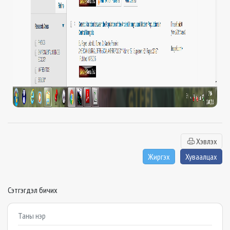
Хэвлэх
Жиргэх
Хуваалцах
Сэтгэгдэл бичих