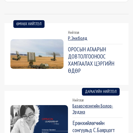
ӨМНӨХ НИЙТЛЭЛ
Нийтлэл
Р.Энхболд
ОРОСЫН АГААРЫН
ДОВТОЛГООНООС
ХАМГААЛАХ ЦЭРГИЙН
ӨДӨР
ДАРААГИЙН НИЙТЛЭЛ
Нийтлэл
Базарсүрэнгийн Болор-
Эрдэнэ
Ерөнхийлөгчийн
сонгуульд С.Баярцогт