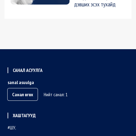
дэвших эсэх тухайд
САНАЛ АСУУЛГА
sanal asuulga
Санал өгөх
Нийт санал: 1
ХАШТАГУУД
ШУ