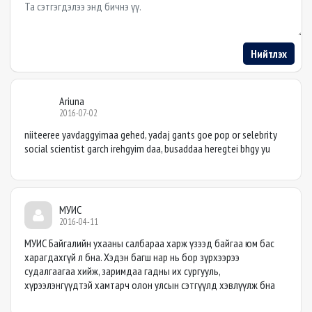
Example textarea
Нийтлэх
Ariuna
2016-07-02
niiteeree yavdaggyimaa gehed, yadaj gants goe pop or selebrity
social scientist garch irehgyim daa, busaddaa heregtei bhgy yu
МУИС
2016-04-11
МУИС Байгалийн ухааны салбараа харж үзээд байгаа юм бас
харагдахгүй л бна. Хэдэн багш нар нь бор зүрхээрээ
судалгаагаа хийж, заримдаа гадны их сургууль,
хүрээлэнгүүдтэй хамтарч олон улсын сэтгүүлд хэвлүүлж бна