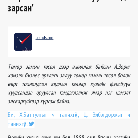
зарсан'
trends.mn
Төмөр замын төсөл дээр ажиллаж байсан А.Зориг
хэмээх бизнес эрхлэгч залуу төмөр замын төсөл болон
өөрт тохиолдсон явдлын талаар хувийн фэисбүүк
хуудсандаа оруулсан тэмдэглэлийг ямар нэг нэмэлт
засваргүйгээр хүргэж байна.
Би, Х.Баттулгыг ч танихгүй, Ц. Элбэгдоржыг ч
танихгүй.
Өөрийн хувьд ярих юм бол, 1998 онд Японы засгийн