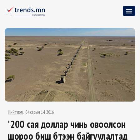
Нийтлэл
04 сарын 14, 2016
'200 сая доллар чинь овоолсон
шороо биш бүтээн байгуулалтад