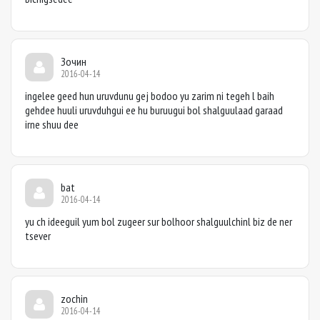
Зочин
2016-04-14
ingelee geed hun uruvdunu gej bodoo yu zarim ni tegeh l baih
gehdee huuli uruvduhgui ee hu buruugui bol shalguulaad garaad
irne shuu dee
bat
2016-04-14
yu ch ideeguil yum bol zugeer sur bolhoor shalguulchinl biz de ner
tsever
zochin
2016-04-14