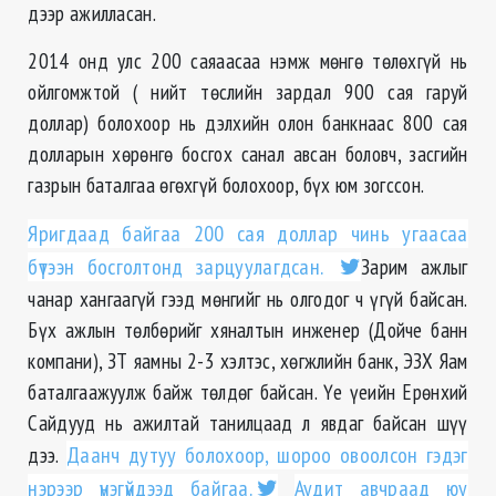
дээр ажилласан.
2014 онд улс 200 саяаасаа нэмж мөнгө төлөхгүй нь
ойлгомжтой ( нийт төслийн зардал 900 сая гаруй
доллар) болохоор нь дэлхийн олон банкнаас 800 сая
долларын хөрөнгө босгох санал авсан боловч, засгийн
газрын баталгаа өгөхгүй болохоор, бүх юм зогссон.
Яригдаад байгаа 200 сая доллар чинь угаасаа
бүтээн босголтонд зарцуулагдсан.
Зарим ажлыг
чанар хангаагүй гээд мөнгийг нь олгодог ч үгүй байсан.
Бүх ажлын төлбөрийг хяналтын инженер (Дойче банн
компани), ЗТ яамны 2-3 хэлтэс, хөгжлийн банк, ЭЗХ Яам
баталгаажуулж байж төлдөг байсан. Үе үеийн Ерөнхий
Сайдууд нь ажилтай танилцаад л явдаг байсан шүү
дээ.
Даанч дутуу болохоор, шороо овоолсон гэдэг
нэрээр үнэгүйдээд байгаа.
Аудит авчраад юу