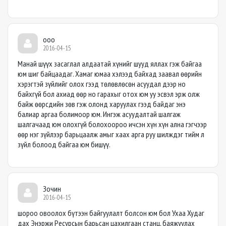
ооо
2016-04-15
Манай шүүх засаглал алдаатай хүнийг шууд яллах гэж байгаа
юм шиг байцаадаг. Хамаг юмаа хэлээд байхад заавал өөрийн
хэрэгтэй зүйлийг олох гээд төлөвлөсөн асуудал дээр но
байхгүй бол ахиад өөр но гарахыг отох юм уу эсвэл эрж олж
байж өөрсдийн зөв гэж олонд харуулах гээд байдаг энэ
балиар аргаа болимоор юм. Ингэж асуудалтай шалгаж
шалгачаад юм олохгүй болохоороо ичсэн хүн хүн ална гэгчээр
өөр нэг зүйлээр барьцаалж амыг хаах арга руу шилждэг тийм л
зүйл болоод байгаа юм бишүү.
Зочин
2016-04-15
шороо овоолох бүтээн байгуулалт болсон юм бол Ухаа Худаг
дах Энэржи Ресурсын барьсан цахилгаан станц, баяжуулах