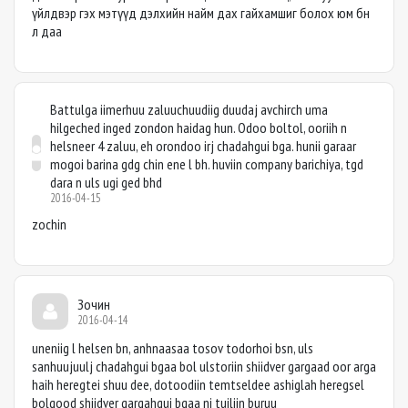
үйлдвэр гэх мэтүүд дэлхийн найм дах гайхамшиг болох юм бн
л даа
Battulga iimerhuu zaluuchuudiig duudaj avchirch uma
hilgeched inged zondon haidag hun. Odoo boltol, ooriih n
helsneer 4 zaluu, eh orondoo irj chadahgui bga. hunii garaar
mogoi barina gdg chin ene l bh. huviin company barichiya, tgd
dara n uls ugi ged bhd
2016-04-15
zochin
Зочин
2016-04-14
uneniig l helsen bn, anhnaasaa tosov todorhoi bsn, uls
sanhuujuulj chadahgui bgaa bol ulstoriin shiidver gargaad oor arga
haih heregtei shuu dee, dotoodiin temtseldee ashiglah heregsel
bolgood shiidver gargahgui bgaa ni tuiliin buruu