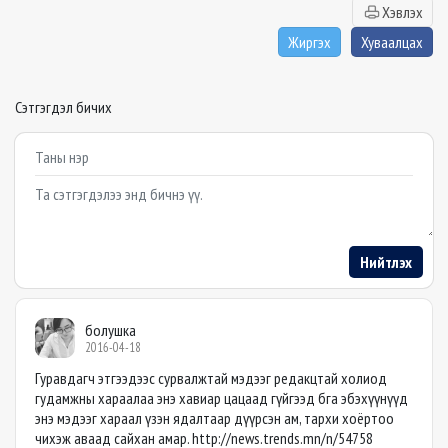
Хэвлэх
Жиргэх
Хуваалцах
Сэтгэгдэл бичих
Example textarea
Нийтлэх
болушка
2016-04-18
Гуравдагч этгээдээс сурвалжтай мэдээг редакцтай холиод
гудамжны хараалаа энэ хавиар цацаад гүйгээд бга эбэхүүнүүд
энэ мэдээг хараал үзэн ядалтаар дүүрсэн ам, тархи хоёртоо
чихэж аваад сайхан амар. http://news.trends.mn/n/54758