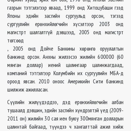
газрын тэтгэлэгээр яваад, 1999 онд Хитоцубаши гээд
Японы эдийн засгийн сургуульд орсон, тэгээд
сургуулийн ерөнхийлөгчийн хүсэлтээр 2003 онд
магистрт шалгалтгүй дэвшээд, 2005 онд магистрт
төгсөөд
, 2005 онд Дойче Банкины хөрөнгө оруулалтын
банкинд орсон. Анхны жилээсээ жилийн 600000 (60
мянган доллар) иений цалингаар цалинжагдаад,
компаний тэтгэлгээр Колумбийн их сургуулийн МБА-д
ороод явсан. 2010 оноос Америкийн Сити банкинд
шилжиж ажилласан.
Сүүлийн жилүүдэддээ, дэд ерөнхийлөгчийн албан
тушаалд дэвшин, эдийн засгийн хүндрэлтэй үед (2009-
2011 он) жилийн 30 сая иен буюу 300мянган долларын
цалинтай байгаад, түүндээ ч хангалттай ажил хийж