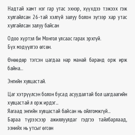
Надтай хамт нэг гар утас эхнэр, хүүхдээ тэжээх гэж
хулгайлсан 26-тай хэлгүй залуу болон зүгээр хар утас
хулгайлсан залуу байсан
Одоо хүртэл би Монгол улсаас гарах эрхгүй.
Бүх мэдүүлгээ өгсөн.
Өнөөдөр тэгсэн цагдаа нар манай баранд орж ирж
байна...
Энгийн хувцастай.
Цаг хэтрүүлсэн болон бусад асуудалтай бол цагдаагийн
хувцастай л орж ирдэг...
Яагаад энгийн хувцастай байсан нь ойлгомжгүй...
Бараа түрээсээр ажиллуулдаг гэдгээ тайлбарлаад,
эзнийх нь утсыг өгсөн