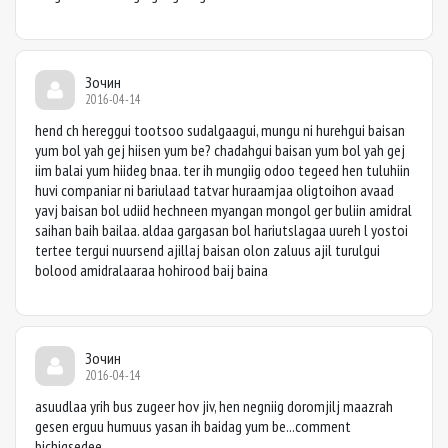
Зочин
2016-04-14
hend ch hereggui tootsoo sudalgaagui, mungu ni hurehgui baisan
yum bol yah gej hiisen yum be? chadahgui baisan yum bol yah gej
iim balai yum hiideg bnaa. ter ih mungiig odoo tegeed hen tuluhiin
huvi companiar ni bariulaad tatvar huraamjaa oligtoihon avaad
yavj baisan bol udiid hechneen myangan mongol ger buliin amidral
saihan baih bailaa. aldaa gargasan bol hariutslagaa uureh l yostoi
tertee tergui nuursend ajillaj baisan olon zaluus ajil turulgui
bolood amidralaaraa hohirood baij baina
Зочин
2016-04-14
asuudlaa yrih bus zugeer hov jiv, hen negniig doromjilj maazrah
gesen erguu humuus yasan ih baidag yum be...comment
bichigsedee