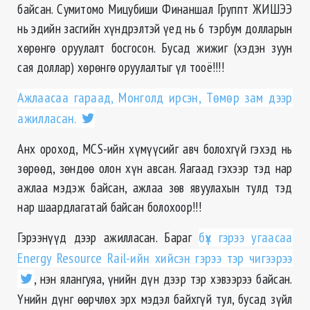
байсан. Сумитомо Мицубиши Финаншал Группт ЖИШЭЭ
нь эдийн засгийн хүндрэлтэй үед нь 6 тэрбум долларын
хөрөнгө оруулалт босгосон. Бусад жижиг (хэдэн зуун
сая доллар) хөрөнгө оруулалтыг үл тооё!!!!
Ажлаасаа гараад, Монголд ирсэн, Төмөр зам дээр
ажилласан.
Анх ороход, МСS-ийн хүмүүсийг авч болохгүй гэхэд нь
зөрөөд, зөндөө олон хүн авсан. Яагаад гэхээр тэд нар
ажлаа мэдэж байсан, ажлаа зөв явуулахын тулд тэд
нар шаардлагатай байсан болохоор!!!
Гэрээнүүд дээр ажилласан. Бараг
бүх гэрээ угаасаа
Energy Resource Rail-ийн хийсэн гэрээ тэр чигээрээ
, нэн ялангуяа, үнийн дүн дээр тэр хэвээрээ байсан.
Үнийн дүнг өөрчлөх эрх мэдэл байхгүй тул, бусад зүйл