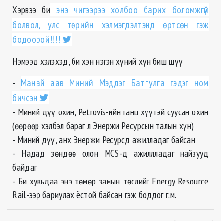
Хэрвээ би
энэ чигээрээ холбоо барих боломжгүй
болвол, улс төрийн хэлмэгдэлтэнд өртсөн гэж
бодоорой!!!!
Нэмээд хэлэхэд, би хэн нэгэн хүний хүн биш шүү
-
Манай аав Миний Мэддэг Баттулга гэдэг ном
бичсэн
- Миний дүү охин, Petrovis-ийн ганц хүүтэй суусан охин
(өөрөөр хэлбэл бараг л Энержи Ресурсын талын хүн)
- Миний дүү, анх Энержи Ресурсд ажилладаг байсан
- Надад зөндөө олон МCS-д ажиллладаг найзууд
байдаг
- Би хувьдаа энэ төмөр замын төслийг Energy Resource
Rail-ээр бариулах ёстой байсан гэж боддог г.м.