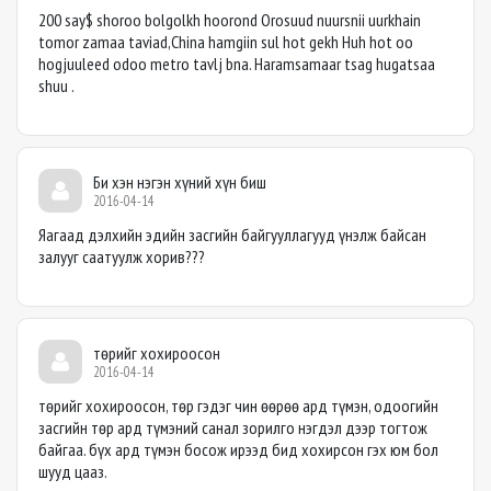
200 say$ shoroo bolgolkh hoorond Orosuud nuursnii uurkhain
tomor zamaa taviad,China hamgiin sul hot gekh Huh hot oo
hogjuuleed odoo metro tavlj bna. Haramsamaar tsag hugatsaa
shuu .
Би хэн нэгэн хүний хүн биш
2016-04-14
Яагаад дэлхийн эдийн засгийн байгууллагууд үнэлж байсан
залууг саатуулж хорив???
төрийг хохироосон
2016-04-14
төрийг хохироосон, төр гэдэг чин өөрөө ард түмэн, одоогийн
засгийн төр ард түмэний санал зорилго нэгдэл дээр тогтож
байгаа. бүх ард түмэн босож ирээд бид хохирсон гэх юм бол
шууд цааз.