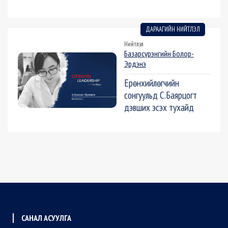
ДАРААГИЙН НИЙТЛЭЛ
Нийтлэл
Базарсүрэнгийн Болор-
Эрдэнэ
Ерөнхийлөгчийн
сонгуульд С.Баярцогт
дэвших эсэх тухайд
САНАЛ АСУУЛГА