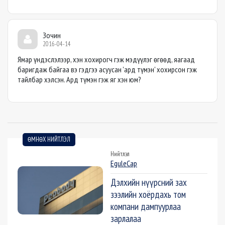
Зочин
2016-04-14
Ямар үндэслэлээр, хэн хохирогч гэж мэдүүлэг өгөөд, яагаад
баригдаж байгаа вэ гэдгээ асуусан 'ард түмэн' хохирсон гэж
тайлбар хэлсэн. Ард түмэн гэж яг хэн юм?
ӨМНӨХ НИЙТЛЭЛ
Нийтлэл
EguleCap
Дэлхийн нүүрсний зах
зээлийн хоёрдахь том
компани дампуурлаа
зарлалаа