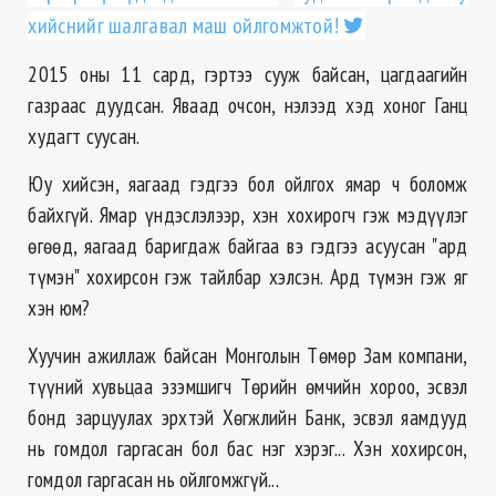
хийснийг шалгавал маш ойлгомжтой!
2015 оны 11 сард, гэртээ сууж байсан, цагдаагийн
газраас дуудсан. Яваад очсон, нэлээд хэд хоног Ганц
худагт суусан.
Юу хийсэн, яагаад гэдгээ бол ойлгох ямар ч боломж
байхгүй. Ямар үндэслэлээр, хэн хохирогч гэж мэдүүлэг
өгөөд, яагаад баригдаж байгаа вэ гэдгээ асуусан "ард
түмэн" хохирсон гэж тайлбар хэлсэн. Ард түмэн гэж яг
хэн юм?
Хуучин ажиллаж байсан Монголын Төмөр Зам компани,
түүний хувьцаа эзэмшигч Төрийн өмчийн хороо, эсвэл
бонд зарцуулах эрхтэй Хөгжлийн Банк, эсвэл яамдууд
нь гомдол гаргасан бол бас нэг хэрэг... Хэн хохирсон,
гомдол гаргасан нь ойлгомжгүй...