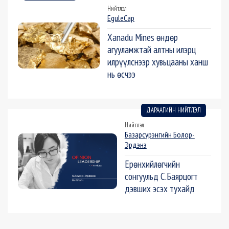
Нийтлэл
EguleCap
Xanadu Mines өндөр
агууламжтай алтны илэрц
илрүүлснээр хувьцааны ханш
нь өсчээ
ДАРААГИЙН НИЙТЛЭЛ
Нийтлэл
Базарсүрэнгийн Болор-
Эрдэнэ
Ерөнхийлөгчийн
сонгуульд С.Баярцогт
дэвших эсэх тухайд