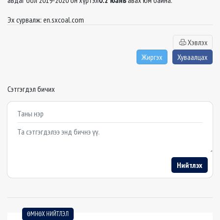
авдаг бол 2019-2020 он хүртэл
0.2 юань
авах юм байна.
Эх сурвалж: en.sxcoal.com
Хэвлэх
Жиргэх
Хуваалцах
Сэтгэгдэл бичих
Example textarea
Нийтлэх
ӨМНӨХ НИЙТЛЭЛ