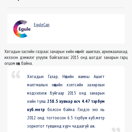
EguleCap
Хятадын засгийн газраас занарын хийн нөөцийг ашиглах, арилжаалахад
ихээхэн дэмжлэг үзүүлж байгаагаас 2015 онд шатдаг занарын гарц
огцом өсөөд байна.
Хятадын Газар, Нөөцийн яамны Ашигт
малтмалын нөөцийн хэлтсийн захирлын
мэдээлэлж буйгаар 2015 онд занарын
хийн түлш
258.5 хувиар
өсч
4.47 тэрбум
куб.метр
болсон байна. Гэхдээ энэ нь
2012 онд тогтоосон 6.5 тэрбум куб.метр
зорилтот
түвшинд
хүрч чадаагүй аж.