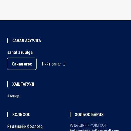
САНАЛ АСУУЛГА
sanal asuulga
Санал өгөх
Нийт санал: 1
ХАШТАГУУД
занар
ХОЛБООС
ХОЛБОО БАРИХ
РЕДАКЦЫН И-МЭИЛ ХАЯГ:
Редакцийн бодлого
bolorerdene_b@hotmail.com