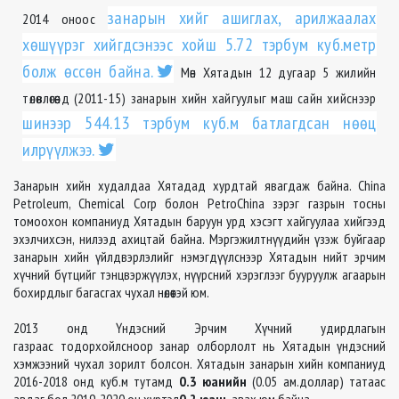
занарын хийг ашиглах, арилжаалах
2014 оноос
хөшүүрэг хийгдсэнээс хойш 5.72 тэрбум куб.метр
болж өссөн байна.
Мөн Хятадын 12 дугаар 5 жилийн
төлөвлөгөөнд (2011-15) занарын хийн хайгуулыг маш сайн хийснээр
шинээр 544.13 тэрбум куб.м батлагдсан нөөц
илрүүлжээ.
Занарын хийн худалдаа Хятадад хурдтай явагдаж байна. China
Petroleum, Chemical Corp болон PetroChina зэрэг газрын тосны
томоохон компаниуд Хятадын баруун урд хэсэгт хайгуулаа хийгээд
эхэлчихсэн,
нилээд
ахицтай байна.
Мэргэжилтнүүдийн үзэж буйгаар
занарын хийн үйлдвэрлэлийг
нэмэгдүүлснээр
Хятадын нийт эрчим
хүчний бүтцийг тэнцвэржүүлэх, нүүрсний хэрэглээг бууруулж агаарын
бохирдлыг багасгах чухал нөлөөтэй юм.
2013 онд Үндэсний Эрчим Хүчний удирдлагын
газраас
тодорхойлсноор
занар
олборлолт
нь Хятадын үндэсний
хэмжээний чухал зорилт болсон. Хятадын занарын хийн компаниуд
2016-2018 онд куб.м тутамд
0.3 юанийн
(0.05 ам.доллар) татаас