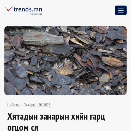
Нийтлэл
04 сарын 20, 2016
Хятадын занарын хийн гарц
огцом өслөө