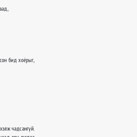
аад,
сон бид хоёрыг,
 хэлж чадсангүй.
цаад орц руугаа