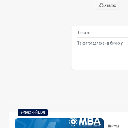
Хэвлэх
Сэтгэгдэл бичих
Example textarea
ӨМНӨХ НИЙТЛЭЛ
Нийтлэл