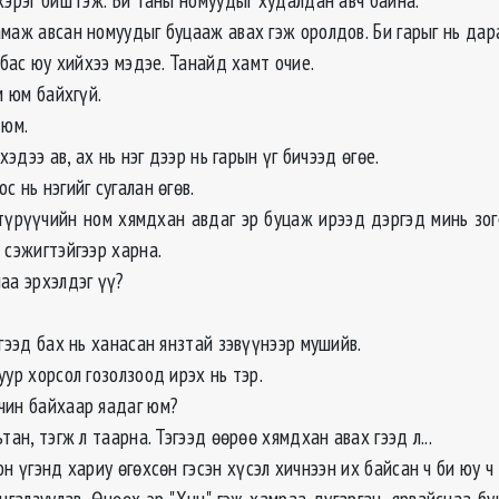
амаж авсан номуудыг буцааж авах гэж оролдов. Би гарыг нь дар
и бас юу хийхээ мэдэе. Танайд хамт очие.
м юм байхгүй.
 юм.
 хэдээ ав, ах нь нэг дээр нь гарын үг бичээд өгөе.
с нь нэгийг сугалан өгөв.
түрүүчийн ном хямдхан авдаг эр буцаж ирээд дэргэд минь зог
 сэжигтэйгээр харна.
аа эрхэлдэг үү?
 гээд бах нь ханасан янзтай зэвүүнээр мушийв.
уур хорсол гозолзоод ирэх нь тэр.
чин байхаар яадаг юм?
тан, тэгж л таарна. Тэгээд өөрөө хямдхан авах гээд л...
н үгэнд хариу өгөхсөн гэсэн хүсэл хичнээн их байсан ч би юу ч
нгалзуулав. Өнөөх эр "Хнн" гэж хамраа дугарган, ярвайснаа бу