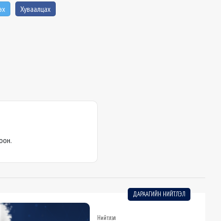
эх
Хуваалцах
оон.
ДАРААГИЙН НИЙТЛЭЛ
Нийтлэл