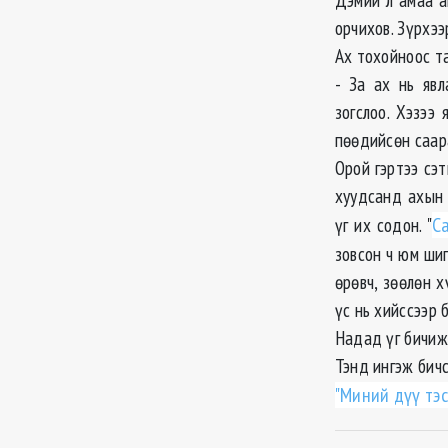
орчихов. Зүрхээ
Ах тохойноос та
- За ах нь явл
зогслоо. Хэзээ 
пөөдийсөн саара
Орой гэртээ сэт
хуудсанд ахын 
үг их содон. "
С
зовсон ч юм шиг
өрөвч, зөөлөн х
үс нь хийссээр 
Надад үг бичиж 
Тэнд ингэж бичс
"Миний дүү тэс