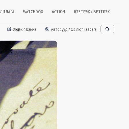
ЛЦЛАГА
WATCHDOG
ACTION
НЭВТРЭХ / БҮРТГҮҮЛЭХ
Хэлэх үг байна
Авторууд / Opinion leaders