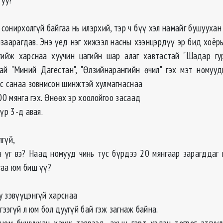
сонирхолгүй байгаа нь илэрхий, тэр ч бүү хэл намайг бушуухан
нзаарагдав. Энэ үед нэг хижээл насны хээнцэрдүү эр бид хоёры
ийж харснаа хуучин цагийн шар алаг хавтастай "Шадар гур
ай "Миний Дагестан", "Өлзийнарангийн өчил" гэх мэт номуу
ас санаа зовнисон шинжтэй хулмагнаснаа
000 мянга гэх. Өнөөх эр хоолойгоо засаад
бүр 3-д авая.
лгүй,
эн үг вэ? Наад номууд чинь тус бүрдээ 20 мянгаар зарагддаг 
гаа юм биш үү?
у зэвүүцэнгүй харснаа
 гээгүй л юм бол дуугүй бай гэж загнаж байна.
ном бушуухан хамж тэврээд, ахын гарт хэдэн төгрөг атгуу