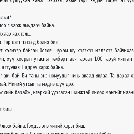
ав аа?
омоо л зарж амьдарч байна.
хаар яах гэж...
э. Тэр цагт тэгээд болно биз.
үг хэлмээр байсан боловч чухам юу хэлэхээ мэдэхээ байчихав
ин, хүү хоёрын утасны төлбөрт авч гарсан 100 гаруй мянган 
 атгуулав. Надруу харж байна.
йг авч бай. Би таны энэ номуудыг чинь аваад явлаа. Та дараа 
ай. Миний утсыг та мэднэ шүү дээ.
ьсхийн барайж, илэрхий уурласан шинжтэй өнөөх мөнгийг маан
г биш...
?
ойлгож байна. Гэхдээ энэ чиний хэрэг биш.
хэрэг биш гэж. Би таны номуудыг худалдан авч байна.