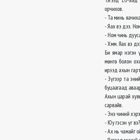
орчихов.
- Та минь яачих
- Яах вэ дээ. Н
- Ном чинь дууса
- Хмм. Яах вэ дэ
Би ямар нэгэн 
мөнгө болон ох
ирээд ахын гарт
- Зүгээр та эни
буцаагаад аваар
Ахын царай хув
сарвайв.
- Энэ чиний хэрэ
- Юу гэсэн үг вэ
- Ах нь чамайг 
- Яагаад миний 