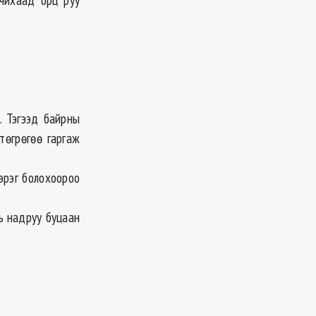
. Тэгээд байрны
төгрөгөө гаргаж
хэрэг болохоороо
ь надруу буцаан