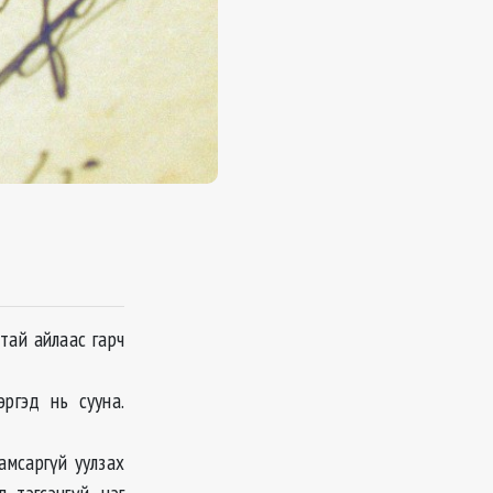
тай айлаас гарч
ргэд нь сууна.
амсаргүй уулзах
 тэгсэнгүй, нэг