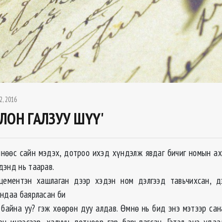
2, 2016
ЛОН ГАЛЗУУ ШҮҮ'
нөөс сайн мэдэх, дотроо ихэд хүндэлж явдаг бичиг номын ах
дэнд нь таарав.
ементэн хашлаган дээр хэдэн ном дэлгээд тавьчихсан, дэ
андаа баярласан би
н байна уу? гэж хөөрөн дуу алдав. Өмнө нь бид энэ мэтээр сан
н инээсээр, халуун дотноор гар барьдагсан. Гэтэл энэ удаад