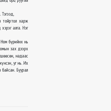
 Тэгээд,
ан тойртол харж
 хэрэг алга. Нэг
. Ном бүрийнх нь
номын зах дээрх
өгшөөсөн, надаас
үнсэн, уг нь. Их
н байсан. Буурал