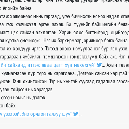
р ёг хийж байна.
таж хөшөөнөөс минь гаргаад, үгээ биччихсэн номоо надад өгөв.
аа гэж хэлчихээд эргэн алхав. Би түүнийг байшингийн бул
ямагт цэх сайхан алхдагсан. Харин одоо бөгтийгөөд, өцийгөөд
л куртка өмсчихөж... Нэг их бархирмаар, орилмоор болж байна.
гэл их хөндүүр ирлээ. Тэгээд өнөөх номуудаа нэг бүрчлэн үзэв
гараараа нямбайлан тэмдэглэсэн тэмдэглэлүүд байх аж. Нэг 
айн сайханд итгэж яваа цагт хүн мөхөхгүй"
... Ахын төв
 хулмагнасан дүр төрх нь харагдана. Дөлгөөн сайхан харцтай х
үнсэн. Ганц охинтойсон. Тэр нь хүнтэй суугаад гадагшаа гарса
булан тойрсон нь харагдав.
өгсөн номыг нь дэлгэв.
эн байх.
ч үзээрэй. Энэ орчлон галзуу шүү"
...