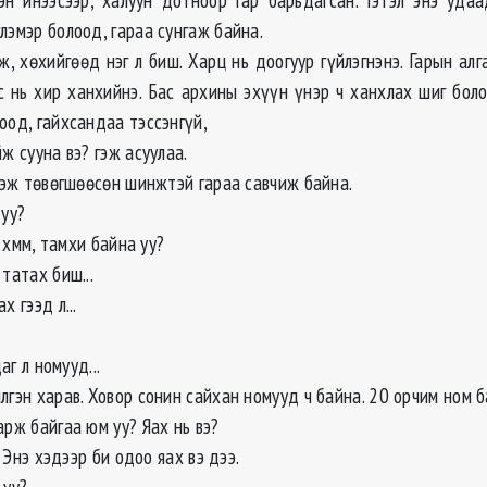
лэмэр болоод, гараа сунгаж байна.
, хөхийгөөд нэг л биш. Харц нь доогуур гүйлэгнэнэ. Гарын алг
с нь хир ханхийнэ. Бас архины эхүүн үнэр ч ханхлах шиг боло
оод, гайхсандаа тэссэнгүй,
йж сууна вэ? гэж асуулаа.
 гэж төвөгшөөсөн шинжтэй гараа савчиж байна.
 уу?
.. хмм, тамхи байна уу?
 татах биш...
х гээд л...
даг л номууд...
лгэн харав. Ховор сонин сайхан номууд ч байна. 20 орчим ном б
арж байгаа юм уу? Яах нь вэ?
.. Энэ хэдээр би одоо яах вэ дээ.
 уу?