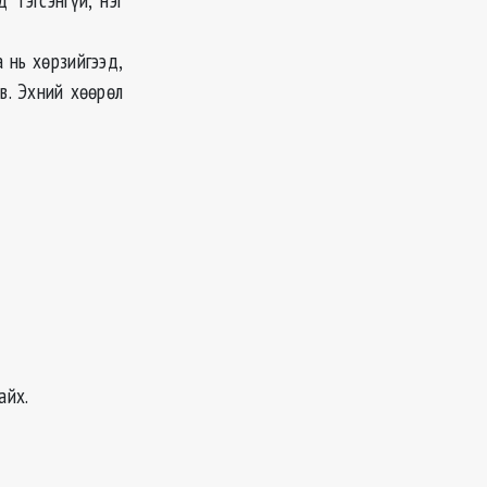
а нь хөрзийгээд,
в. Эхний хөөрөл
айх.