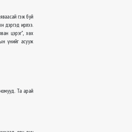
 яваасай гэж буй
н дэргэд ирлээ.
ван цэрэг", хөх
дын үнийг асууж
номууд. Та арай
лчихаад орц руу