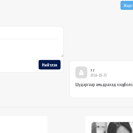
Жирг
Нийтлэх
тт
2016-10-25
Шударгаар амьдрахад хэцүү болс