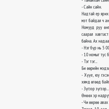
- Сайн сайн.
Надтай ер ярих 
мэт байдал ч а
Номууд руу өнг
саарал хавтаст
байна. Ах нада
- Нэг бүр нь 5 
- 10 номыг тус 
- Тэг тэг...
Би өөрийн мэдэ
- Хүүе, юу гэс
хямд өгөөд бай
- Зүгээр зүгээр...
Өнөөх эр надру
- Чи өөрөө авах
Тэгээд 10-аад 