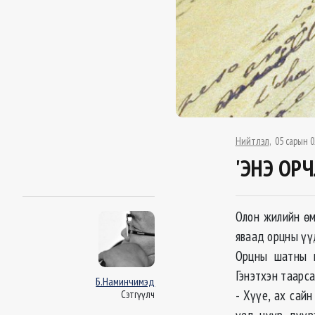
Нийтлэл
05 сарын 0
'ЭНЭ ОРЧ
Олон жилийн өм
яваад орцны үү
Орцны шатны ц
Гэнэтхэн таарс
Б.Наминчимэд
- Хүүе, ах сай
Сэтгүүлч
үед нүүр дүүрэ