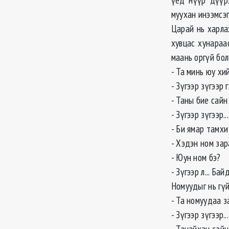
муухан инээмсэг
Царай нь харлаж
хувцас хунараа
маань оргүй бол
- Та минь юу хи
- Зүгээр зүгээр
- Таны бие сайн
- Зүгээр зүгээр.
- Би ямар тамхи
- Хэдэн ном зара
- Юун ном бэ?
- Зүгээр л... Бай
Номуудыг нь гүй
- Та номуудаа з
- Зүгээр зүгээр.
- Танайхан сайн