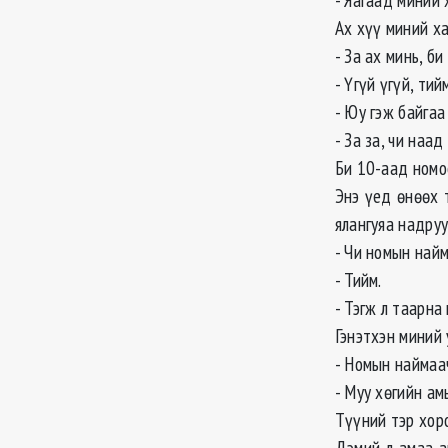
Ах хүү миний х
- За ах минь, б
- Үгүй үгүй, тий
- Юу гэж байгаа
- За за, чи наад
Би 10-аад номоо
Энэ үед өнөөх 
ялангуяа надруу
- Чи номын найм
- Тийм.
- Тэгж л таарна
Гэнэтхэн миний 
- Номын наймаа
- Муу хөгийн амь
Түүний тэр хоро
Дэмий л амаа а