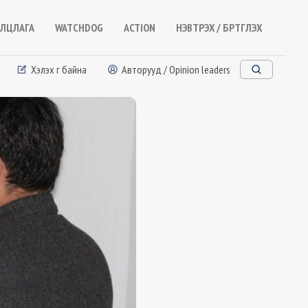
ЛЦЛАГА
WATCHDOG
ACTION
НЭВТРЭХ / БҮРТГҮҮЛЭХ
Хэлэх үг байна
Авторууд / Opinion leaders