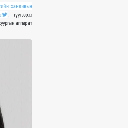
гийн хандивын
ж
, түүгээрээ
хуургын аппарат