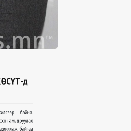
 ХӨСҮТ-д
илсээр байна.
ээн амьдруулах
 ажиллаж байгаа