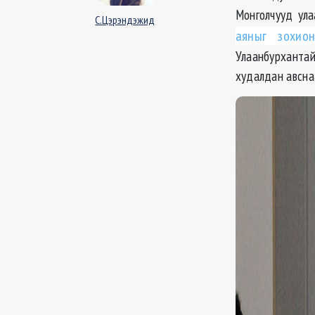
Монголчууд ул
С.Цэрэндэжид
аяныг зохио
Улаанбурхантай
худалдан авсна