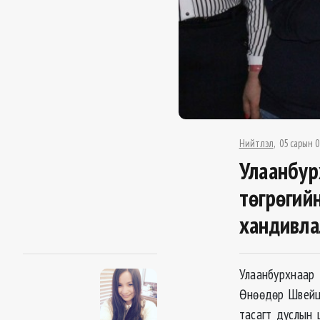
Нийтлэл
05 сарын 0
Улаанбур
төгрөгий
хандивла
Улаанбурхнаа
Өнөөдөр Швейц
тасагт дуслын 