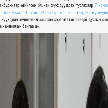
аанбурхнаар өвчилсөн бяцхан хүүхдүүддээ туслахаар
7 хоно
н байгуулж 4 сая 200-аад мянган төгрөг цуглуул
 хүүхдийн эмчилгээнд хамгийн хэрэгцээтэй байдаг дуслын ша
а хандивлаж байгаа аж.