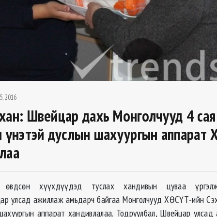
5, 2016
хан: Швейцар дахь Монголчууд 4 сая
н үнэтэй дуслын шахуургын аппарат
лаа
р өвдсөн хүүхдүүдэд туслах хандивын цуваа үргэлж
ар улсад ажиллаж амьдарч байгаа Монголчууд ХӨСҮТ-ийн Сэх
шахуургын аппарат хандивлалаа. Тодруулбал, Швейцар улсад