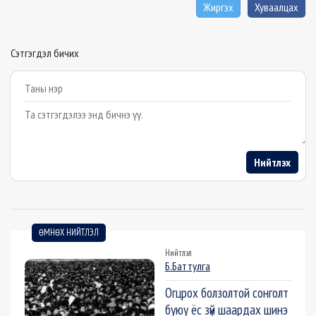
Жиргэх
Хуваалцах
Сэтгэгдэл бичих
Example textarea
Нийтлэх
ӨМНӨХ НИЙТЛЭЛ
Нийтлэл
Б.Баттулга
Огцрох болзолтой сонголт
буюу ёс зүй шаардах шинэ