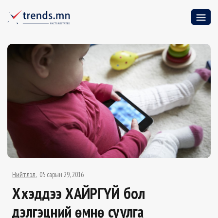
Нийтлэл
05 сарын 29, 2016
Хүүхэддээ ХАЙРГҮЙ бол
дэлгэцний өмнө суулга