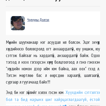
Чулууны Дэлгэр
Мүүнийн шуугианаар нэг асуудал ил болсон. Эцэг эхчүүд
хүүхдийнхээ боловсролд огт анхаардаггүй, юу уншиж, юу
сэтгэж байгааг нь хардаггүй, анзаардаггүй байж. Одоо
тэгээд л нээх гэгээрсэн хүмүүс болцгоогоод л гэнэ гэнэхэн
"хүүхдийн номон дээр ийм юм байна, аах оох" гээд л.
Тэгсэн мөртлөө бас л өөрсдөө хараагүй, шалгаагүй,
сургаар л гуугачаад байх!!!
Энд би нэг зүйлийг хэлэх гэсэн юм
. Хүүхдийн сэтгэлгээ
бол та бид нарынх шиг хайрцаглагдаагүй, ёстой