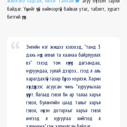
жинхэнэ задгай, билэг танхай
агуу бүтээлч тархи
байдаг. Үүнийг үгүй хиймээргүй байвал утас, таблет, зурагт
битгий үзүүл.
Энгийн нэг жишээ хэлэхэд, "танд 3
дахь нүд өгвөл та хаанаа байрлуулах
вэ" гэхэд том хүмүүс дагзандаа,
нуруундаа, зулай дээрээ... гээд л аль
харагдахгүй газар бүрээ нэрлэж. Харин
хүүхдүүдээс асуусан чинь "хурууныхаа
үзүүрт. Яагаад гэвэл би ар талаа харъя
гэвэл, булангийн цаад талыг харъя
гэвэл, нүхэн доторхыг харъя гэвэл
ингээд л хуруугаа хийгээд л
харчихна" гэж хариулсан байдаг.