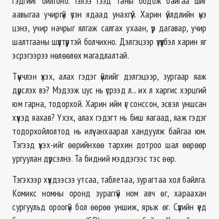
гэдгийг ойлгоно. Гэлээ гээд таны бодож байгаа шиг
аавыгаа учиргүй үзэн ядаад унахгүй. Харин үйлдлийн үнэ
цэнэ, учир начрыг ялгаж салгах ухаан, үр дагавар, учир
шалтгааны шүүлтүүртэй болчихно. Дэлгэцээр үзүүлбэл харин яг
эсрэгээрээ нөлөөлөх магадлалтай.
Түүнчлэн үхэх, алах гэдэг үйлийг дэлгэцээр, зургаар яаж
дүрслэх вэ? Мэдээж цус нь үсрээд л... их л харгис хэрцгий
юм гарна, тодорхой. Харин ийм үг сонссон, эсвэл уншсан
хүүхэд яахав? Үхэх, алах гэдэгт нь биш яагаад, яаж гэдэг
тодорхойлолтод нь илүү анхаарал хандуулж байгаа юм.
Тэгээд үхэх-ийг өөрийнхөө тархин дотроо шал өөрөөр
ургуулан дүрсэлнэ. Та бидний мэддэгээс тэс өөр.
Тэгэхээр хүүхдээсээ утсаа, таблетаа, зурагтаа хол байлга.
Комикс номны оронд зураггүй ном авч өг, хараахан
сургуульд ороогүй бол өөрөө уншиж, ярьж өг. Сүүлийн үед