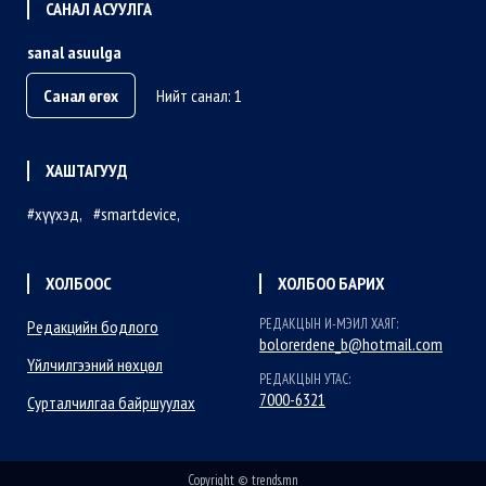
САНАЛ АСУУЛГА
sanal asuulga
Санал өгөх
Нийт санал: 1
ХАШТАГУУД
хүүхэд
smartdevice
ХОЛБООС
ХОЛБОО БАРИХ
РЕДАКЦЫН И-МЭИЛ ХАЯГ:
Редакцийн бодлого
bolorerdene_b@hotmail.com
Үйлчилгээний нөхцөл
РЕДАКЦЫН УТАС:
7000-6321
Сурталчилгаа байршуулах
Copyright © trends.mn