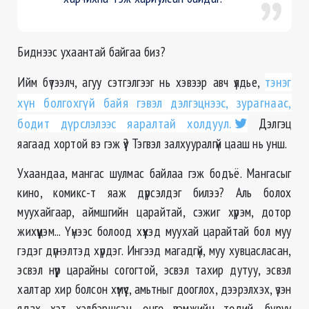
Биднээс ухаантай байгаа биз?
Ийм бүтээлч, агуу сэтгэлгээг нь хэвээр авч үлдье,
тэнэг
хүн болгохгүй байя гэвэл дэлгэцнээс, зурагнаас,
бодит дүрслэлээс яаралтай холдуул.
Дэлгэц
яагаад хортой вэ гэж үү? Тэгвэл залхууралгүй цааш нь унш.
Ухаандаа, мангас шулмас байлаа гэж бодъё. Мангасыг
кино, комикс-т яаж дүрсэлдэг билээ? Аль болох
муухайгаар, аймшгийн царайтай, сэжиг хүрэм, дотор
жихүүцэм... Үүнээс болоод хүүхэд муухай царайтай бол муу
гэдэг дүгнэлтэд хүрдэг. Ингээд магадгүй, муу хувцасласан,
эсвэл нүүр царайны согогтой, эсвэл тахир дутуу, эсвэл
халтар хир болсон хүмүүс, амьтныг дооглох, дээрэлхэх, үзэн
ядах хэт хэлбэршсэн, өнгө үзэмжийн төдий, буруу