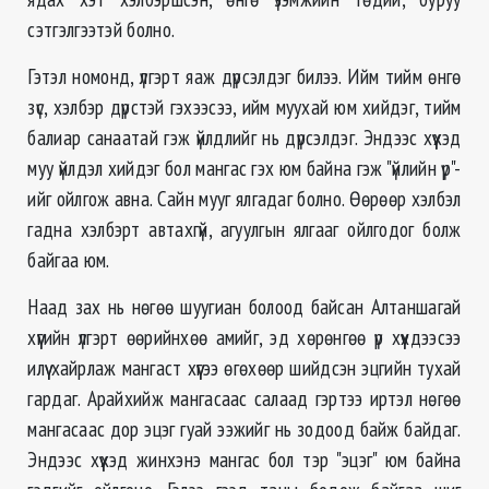
сэтгэлгээтэй болно.
Гэтэл номонд, үлгэрт яаж дүрсэлдэг билээ. Ийм тийм өнгө
зүс, хэлбэр дүрстэй гэхээсээ, ийм муухай юм хийдэг, тийм
балиар санаатай гэж үйлдлийг нь дүрсэлдэг. Эндээс хүүхэд
муу үйлдэл хийдэг бол мангас гэх юм байна гэж "үйлийн үр"-
ийг ойлгож авна. Сайн мууг ялгадаг болно. Өөрөөр хэлбэл
гадна хэлбэрт автахгүй, агуулгын ялгааг ойлгодог болж
байгаа юм.
Наад зах нь нөгөө шуугиан болоод байсан Алтаншагай
хүүгийн үлгэрт өөрийнхөө амийг, эд хөрөнгөө үр хүүхдээсээ
илүү хайрлаж мангаст хүүгээ өгөхөөр шийдсэн эцгийн тухай
гардаг. Арайхийж мангасаас салаад гэртээ иртэл нөгөө
мангасаас дор эцэг гуай ээжийг нь зодоод байж байдаг.
Эндээс хүүхэд жинхэнэ мангас бол тэр "эцэг" юм байна