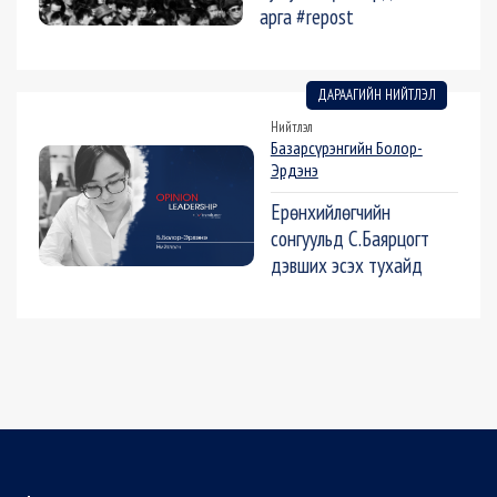
арга #repost
ДАРААГИЙН НИЙТЛЭЛ
Нийтлэл
Базарсүрэнгийн Болор-
Эрдэнэ
Ерөнхийлөгчийн
сонгуульд С.Баярцогт
дэвших эсэх тухайд