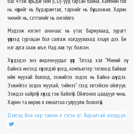
бас ч гэж ярьдаг ном (CD)-ууд гарсан байна. Хамгийн гол
нь нүдийг нь бүү дарамтал, тархийг нь бүү цоожил. Харин
чихийг нь, сэтгэлийг нь онгойлго.
Мэдээж нэгэнт анхнаас нь утас бариулаад, зурагт
үзүүлээд сургацан бол салгаж холдуулахад хэцүү л дээ. Би
нэг арга зааж өгье. Над лав тус болсон.
Хүүхдэдээ энэ видеонуудыг үзүүл. Тэгээд хэл "Миний хүү
байнга ингээд хүүхэлдэй үзээд, компьютер тоглоод байвал
ийм муухай болоод, ээжийгээ зодох нь байна шүү дээ.
Ээжийгээ зодох муухай, тиймээ" гээд эвтэйхэн ойлгуул.
Ээждээ хайргүй хүүхэд гэж байхгүй. Ойлгоноо цаадуул чинь.
Харин та өөрөө л хяналтаа сулруулж болохгүй.
Дэлгэц бол хар тамхи л гэсэн үг. Яаралтай холдуул.