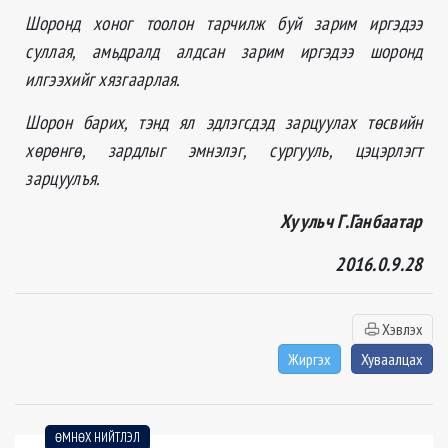
Шоронд хоног тоолон тарчилж буй зарим иргэдээ
суллая, амьдралд алдсан зарим иргэдээ шоронд
илгээхийг хязгаарлая.
Шорон барих, тэнд ял эдлэгсдэд зарцуулах төсвийн
хөрөнгө, зардлыг эмнэлэг, сургууль, цэцэрлэгт
зарцуулъя.
Хуульч Г.Ганбаатар
2016.0.9.28
Хэвлэх
Жиргэх
Хуваалцах
ӨМНӨХ НИЙТЛЭЛ