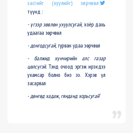
засгийг (хуулийг) зөрчвөл
түүнд :
- үгээр зөвлөн ухуулсугай,
хоёр дахь
удаагаа зөрчвөл
- донгодсугай,
гурван удаа зөрчвөл
- балжид хүнчирийн алс газар
цөлсүгэй
. Тэнд очоод эргэж ирэхдээ
ухамсар болно биз ээ. Хэрэв үл
засарвал
-
дөнгөд хадаж, гянданд хорьсугай
”