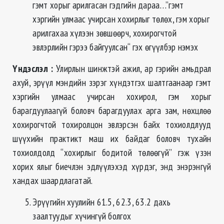
гэмт хорыг арилгасан гэдгийн дараа…”гэмт
хэргийн улмаас учирсан хохирлыг төлөх, гэм хорыг
арилгахаа хүлээн зөвшөөрч, хохирогчтой
эвлэрлийн гэрээ байгуулсан“ гэх өгүүлбэр нэмэх
Үндэслэл
:
Улирлын шинжтэй ажил, ар гэрийн амьдрал
ахуй, эрүүл мэндийн зэрэг хүндэтгэх шалтгаанаар гэмт
хэргийн улмаас учирсан хохирол, гэм хорыг
барагдуулаагүй боловч барагдуулах арга зам, нөхцлөө
хохирогчтой тохиролцон эвлэрсэн байх тохиолдлууд
шүүхийн практикт маш их байдаг боловч тухайн
тохиолдолд “хохирлыг бодитой төлөөгүй” гэж үзэн
хорих ялыг биечлэн эдлүүлэхэд хүрдэг, энд энэрэнгүй
хандах шаардлагатай.
Эрүүгийн хуулийн 61.5, 62.3, 63.2 дахь
заалтуудыг хүчингүй болгох