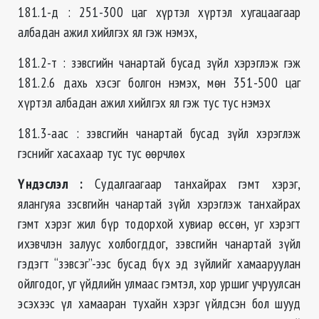
181.1-д : 251-300 цаг хүртэл хүртэл хугацаагаар
албадан ажил хийлгэх ял гэж нэмэх,
181.2-т : зэвсгийн чанартай бусад зүйл хэрэглэж гэж
181.2.6 дахь хэсэг болгон нэмэх, мөн 351-500 цаг
хүртэл албадан ажил хийлгэх ял гэж тус тус нэмэх
181.3-аас : зэвсгийн чанартай бусад зүйл хэрэглэж
гэснийг хасахаар тус тус өөрчлөх
Үндэслэл
:
Судалгаагаар танхайрах гэмт хэрэг,
ялангуяа зэсвгийн чанартай зүйл хэрэглэж танхайрах
гэмт хэрэг жил бүр тодорхой хувиар өссөн, уг хэрэгт
ихэвчлэн залуус холбогддог, зэвсгийн чанартай зүйл
гэдэгт “зэвсэг”-ээс бусад бүх эд зүйлийг хамааруулан
ойлгодог, уг үйдлийн улмаас гэмтэл, хор уршиг учруулсан
эсэхээс үл хамааран тухайн хэрэг үйлдсэн бол шууд