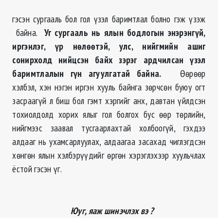
гэсэн сургааль бол гол үзэл баримтлал болно гэж үзэж
байна.
Уг сургааль нь ялын бодлогын энэрэнгүй,
иргэнлэг, үр нөлөөтэй, улс, нийгмийн ашиг
сонирхолд нийцсэн байх зэрэг ардчилсан үзэл
баримтлалын гүн агуулгатай байна.
Өөрөөр
хэлбэл, хэн нэгэн иргэн хууль байнга зөрчсөн буюу огт
засраагүй л биш бол гэмт хэргийг анх, давтан үйлдсэн
тохиолдолд хорих ялыг гол болгох бус өөр төрлийн,
нийгмээс заавал тусгаарлахтай холбоогүй, гэхдээ
алдааг нь ухамсарлуулах, алдаагаа засахад чиглэгдсэн
хөнгөн ялын хэлбэрүүдийг өргөн хэрэглэхээр хуульчлах
ёстой гэсэн үг.
Юуг, яаж шинэчлэх вэ ?