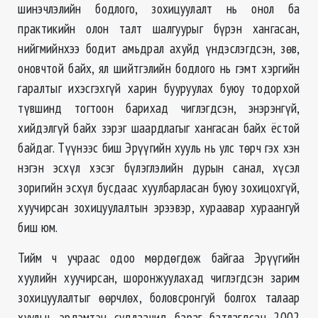
шинэчлэлийн бодлого, зохицуулалт нь онол ба
практикийн олон талт шалгуурыг бүрэн хангасан,
нийгмийнхээ бодит амьдрал ахуйд үндэслэгдсэн, зөв,
оновчтой байх, ял шийтгэлийн бодлого нь гэмт хэргийн
гаралтыг ихэсгэхгүй харин бууруулах буюу тодорхой
түвшинд тогтоон барихад чиглэгдсэн, энэрэнгүй,
хийдэлгүй байх зэрэг шаардлагыг хангасан байх ёстой
байдаг. Түүнээс биш Эрүүгийн хууль нь улс төрч гэх хэн
нэгэн эсхүл хэсэг бүлэглэлийн дурын санал, хүсэл
зоригийн эсхүл бусдаас хуулбарласан буюу зохицохгүй,
хуучирсан зохицуулалтын эрээвэр, хураавар хураангуй
биш юм.
Тийм ч учраас одоо мөрдөгдөж байгаа Эрүүгийн
хуулийн хуучирсан, шоронжуулахад чиглэгдсэн зарим
зохицуулалтыг өөрчлөх, боловсронгуй болгох талаар
хуульч, эрдэмтэн судлаачид бараг батлагдсан 2002