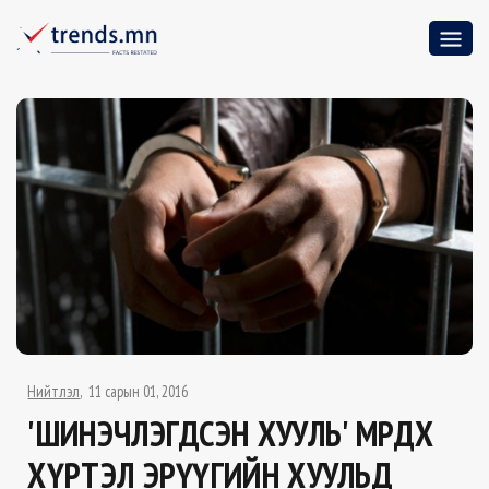
Нийтлэл
11 сарын 01, 2016
'ШИНЭЧЛЭГДСЭН ХУУЛЬ' МӨРДӨХ
ХҮРТЭЛ ЭРҮҮГИЙН ХУУЛЬД