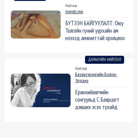
Нийтлэл
trends.mn
БҮТЭЭН БАЙГУУЛАЛТ: Оюу
Толгойн гүний уурхайн ам
нээхэд амжилттай оролцлоо
ДАРААГИЙН НИЙТЛЭЛ
Нийтлэл
Базарсүрэнгийн Болор-
Эрдэнэ
Ерөнхийлөгчийн
сонгуульд С.Баярцогт
дэвших эсэх тухайд