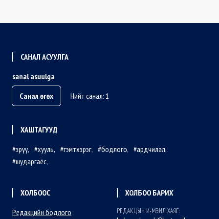
САНАЛ АСУУЛГА
sanal asuulga
Санал өгөх
Нийт санал: 1
ХАШТАГУУД
эрүү
хууль
гэмтхэрэг
бодлого
ардчилал
шударгаёс
ХОЛБООС
ХОЛБОО БАРИХ
РЕДАКЦЫН И-МЭИЛ ХАЯГ:
Редакцийн бодлого