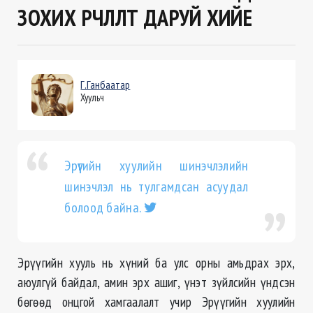
ЗОХИХ ӨӨРЧЛӨЛТ ДАРУЙ ХИЙЕ
Г.Ганбаатар
Хуульч
Эрүүгийн хуулийн шинэчлэлийн
шинэчлэл нь тулгамдсан асуудал
болоод байна.
Эрүүгийн хууль нь хүний ба улс орны амьдрах эрх,
аюулгүй байдал, амин эрх ашиг, үнэт зүйлсийн үндсэн
бөгөөд онцгой хамгаалалт учир Эрүүгийн хуулийн