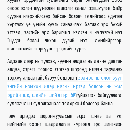
оноос эхлэн шүүмжлэн, шинэлэг санал дэвшүүлэн, байр
сууриа илэрхийлсээр байсан боловч төдийгөөс эдүгээг
хүртэлх үе үеийн хууль санаачлах, батлах эрх бүхий
этгээд, засгийн эрх баригчид мэдсэн ч мэдээгүй мэт
“нүдэн балай чихэн дүлий мэт” дүмбийрсээр,
шинэчлэлийг эсэргүүцсээр өдийг хүрэв.
Алдаан дээр нь түлхэх, хуучин алдааг нь дахин давтан
алдаа, хэрэгт тооцох зэргээр шоронд илгээн тарчлаах
тэрхүү алдаатай, буруу бодлогын
золиос нь олон зуун
энгийн номхон идэр насны иргэд болсон нь жил
бүрийн шүүх, шүүхийн шийдвэр
гүйцэтгэх байгууллага,
судлаачдын судалгаанаас тодорхой болсоор байна.
Гэвч иргэдээ шоронжуулахын эсрэг шинэ цаг үе,
нийгмийн бодит шаардлагын хүрээнд эрс шинэчлэн