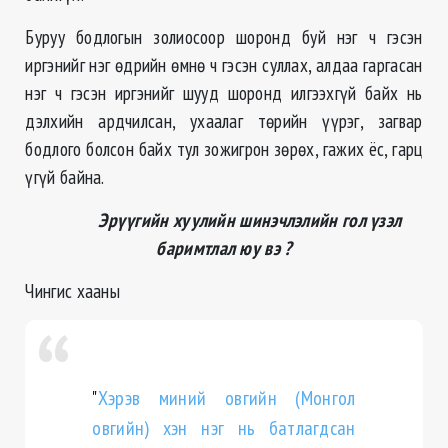
Буруу бодлогын золиосоор шоронд буй нэг ч гэсэн
иргэнийг нэг өдрийн өмнө ч гэсэн суллах, алдаа гаргасан
нэг ч гэсэн иргэнийг шууд шоронд илгээхгүй байх нь
дэлхийн ардчилсан, ухаалаг төрийн үүрэг, загвар
бодлого болсон байх тул зожигрон зөрөх, гажих ёс, гарц
үгүй байна.
Эрүүгийн хуулийн шинэчлэлийн гол үзэл
баримтлал юу вэ ?
Чингис хааны
"
Хэрэв миний овгийн (Монгол
овгийн) хэн нэг нь батлагдсан