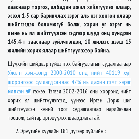
зааснаар торгох, албадан ажил хийлгүүлэх ялаар,
эсвэл 1-3 сар баривчлах зэрэг аль нэг хөнгөн ялаар
шийтгэгдэх боломжгүй болж, харин уг хэрэг нь
өмнө нь ял шийтгүүлсэн гэдгээр шууд онц хүндрэн
145.4-т зааснаар зүйлчлэгдэн, 10 жилээс дээш 15
жилийн хорих ялаар шийтгүүлэхээр байна.
Шүүхийн шийдвэр гүйцэтгэх байгууллагын судалгаагаар
Улсын хэмжээнд 2000-2010 онд нийт 40119 хүн
шоронгоос суллагдсанаас 47% нь дахин гэмт хэрэг
үйлдсэн
гэжээ. Тэгвэл 2002-2016 оны хооронд нийт
хорих ял шийтгүүлэгсэд, үүнээс Иргэн Дорж шиг
шийтгүүлсэн хүний тоог судалгаагаар нарийвчлан
тооцож, сайтар эргэцүүлэх шаардлагатай.
Эрүүгийн хуулийн 181 дүгээр зүйлийн :