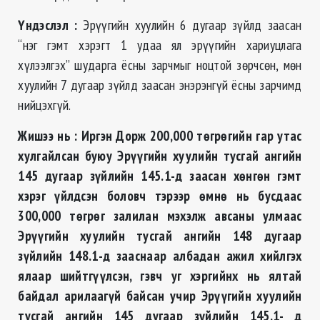
Үндэслэл
:
Эрүүгийн хуулийн 6 дугаар зүйлд заасан
“нэг гэмт хэрэгт 1 удаа ял эрүүгийн хариуцлага
хүлээлгэх” шударга ёсны зарчмыг ноцтой зөрчсөн, мөн
хуулийн 7 дугаар зүйлд заасан энэрэнгүй ёсны зарчимд
нийцэхгүй.
Жишээ нь
:
Иргэн Дорж 200,000 төгрөгийн гар утас
хулгайлсан буюу Эрүүгийн хуулийн тусгай ангийн
145 дугаар зүйлийн 145.1-д заасан хөнгөн гэмт
хэрэг үйлдсэн боловч тэрээр өмнө нь бусдаас
300,000 төгрөг залилан мэхэлж авсаны улмаас
Эрүүгийн хуулийн тусгай ангийн 148 дугаар
зүйлийн 148.1-д зааснаар албадан ажил хийлгэх
ялаар шийтгүүлсэн, гэвч уг хэргийнх нь ялтай
байдал арилаагүй байсан учир Эрүүгийн хуулийн
тусгай ангийн 145 дугаар зүйлийн 145.1- д