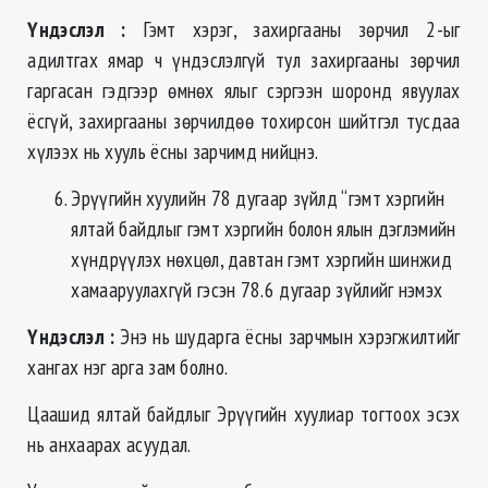
Үндэслэл
:
Гэмт хэрэг, захиргааны зөрчил 2-ыг
адилтгах ямар ч үндэслэлгүй тул захиргааны зөрчил
гаргасан гэдгээр өмнөх ялыг сэргээн шоронд явуулах
ёсгүй, захиргааны зөрчилдөө тохирсон шийтгэл тусдаа
хүлээх нь хууль ёсны зарчимд нийцнэ.
Эрүүгийн хуулийн 78 дугаар зүйлд “гэмт хэргийн
ялтай байдлыг гэмт хэргийн болон ялын дэглэмийн
хүндрүүлэх нөхцөл, давтан гэмт хэргийн шинжид
хамааруулахгүй гэсэн 78.6 дугаар зүйлийг нэмэх
Үндэслэл
:
Энэ нь шударга ёсны зарчмын хэрэгжилтийг
хангах нэг арга зам болно.
Цаашид ялтай байдлыг Эрүүгийн хуулиар тогтоох эсэх
нь анхаарах асуудал.