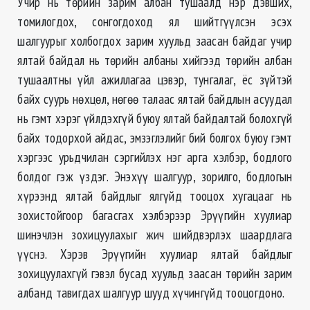
Учир нь төрийн зарим албан тушаалд нэр дэвших,
томилогдох, сонгогдоход ял шийтгүүлсэн эсэх
шалгуурыг холбогдох зарим хуульд заасан байдаг учир
ялтай байдал нь төрийн албаны хийгээд төрийн албан
тушаалтны үйл ажиллагаа цэвэр, тунгалаг, ёс зүйтэй
байх суурь нөхцөл, нөгөө талаас ялтай байдлын асуудал
нь гэмт хэрэг үйлдэхгүй буюу ялтай байдалтай болохгүй
байх тодорхой айдас, эмзэглэлийг бий болгох буюу гэмт
хэргээс урьдчилан сэргийлэх нэг арга хэлбэр, бодлого
болдог гэж үздэг. Энэхүү шалгуур, зорилго, бодлогын
хүрээнд ялтай байдлыг ялгүйд тооцох хугацааг нь
зохистойгоор багасгах хэлбэрээр Эрүүгийн хуулиар
шинэчлэн зохицуулахыг жич шийдвэрлэх шаардлага
үүснэ. Хэрэв Эрүүгийн хуулиар ялтай байдлыг
зохицуулахгүй гэвэл бусад хуульд заасан төрийн зарим
албанд тавигдах шалгуур шууд хүчингүйд тооцогдоно.