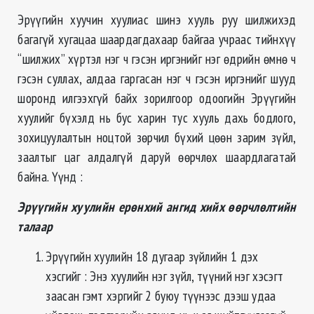
Эрүүгийн хуучин хуулиас шинэ хууль руу шилжихэд
багагүй хугацаа шаардагдахаар байгаа учраас тийнхүү
“шилжих” хүртэл нэг ч гэсэн иргэнийг нэг өдрийн өмнө ч
гэсэн суллах, алдаа гаргасан нэг ч гэсэн иргэнийг шууд
шоронд илгээхгүй байх зорилгоор одоогийн Эрүүгийн
хуулийг бүхэлд нь бус харин тус хууль дахь бодлого,
зохицуулалтын ноцтой зөрчил бүхий цөөн зарим зүйл,
заалтыг цаг алдалгүй даруй өөрчлөх шаардлагатай
байна. Үүнд :
Эрүүгийн хуулийн ерөнхий ангид хийх өөрчлөлтийн
талаар
Эрүүгийн хуулийн 18 дугаар зүйлийн 1 дэх
хэсгийг : Энэ хуулийн нэг зүйл, түүний нэг хэсэгт
заасан гэмт хэргийг 2 буюу түүнээс дээш удаа