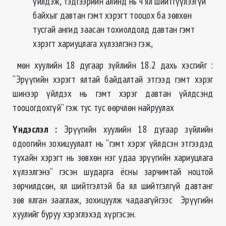
үйлдэж, тэдгээрийн алинд нь ч ял шийтгүүлээгүй
байхыг давтан гэмт хэрэгт тооцох ба зөвхөн
тусгай ангид заасан тохиолдолд давтан гэмт
хэрэгт хариуцлага хүлээлгэнэ гэж,
мөн хуулийн 18 дугаар зүйлийн 18.2 дахь хэсгийг :
“Эрүүгийн хэрэгт ялтай байдалтай этгээд гэмт хэрэг
шинээр үйлдэх нь гэмт хэрэг давтан үйлдсэнд
тооцогдохгүй” гэж тус тус өөрчлөн найруулах
Үндэслэл
:
Эрүүгийн хуулийн 18 дугаар зүйлийн
одоогийн зохицуулалт нь “гэмт хэрэг үйлдсэн этгээдэд
тухайн хэрэгт нь зөвхөн нэг удаа эрүүгийн хариуцлага
хүлээлгэнэ” гэсэн шударга ёсны зарчимтай ноцтой
зөрчилдсөн, ял шийтгэлтэй ба ял шийтгэлгүй давтанг
зөв ялган зааглаж, зохицуулж чадаагүйгээс Эрүүгийн
хуулийг буруу хэрэглэхэд хүргэсэн.