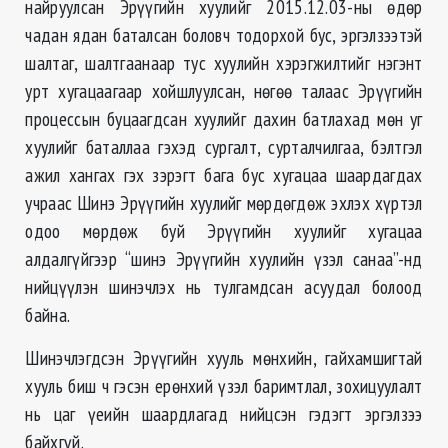
найруулсан Эрүүгийн хуулийг 2015.12.03-ны өдөр
чадан ядан баталсан боловч тодорхой бус, эргэлзээтэй
шалтаг, шалтгаанаар тус хуулийн хэрэгжилтийг нэгэнт
урт хугацаагаар хойшлуулсан, нөгөө талаас Эрүүгийн
процессын буцаагдсан хуулийг дахин батлахад мөн уг
хуулийг баталлаа гэхэд сургалт, сурталчилгаа, бэлтгэл
ажил хангах гэх зэрэгт бага бус хугацаа шаардагдах
учраас Шинэ Эрүүгийн хуулийг мөрдөгдөж эхлэх хүртэл
одоо мөрдөж буй Эрүүгийн хуулийг хугацаа
алдалгүйгээр “шинэ Эрүүгийн хуулийн үзэл санаа”-нд
нийцүүлэн шинэчлэх нь тулгамдсан асуудал болоод
байна.
Шинэчлэгдсэн Эрүүгийн хууль мөнхийн, гайхамшигтай
хууль биш ч гэсэн ерөнхий үзэл баримтлал, зохицуулалт
нь цаг үеийн шаардлагад нийцсэн гэдэгт эргэлзээ
байхгүй.