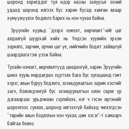
шоронд хоригддог тул идэр насны залуусыг эхний
удаад шоронд илгээх бус харин бусад хөнгөн ялаар
хүмүүжүүлэх бодлого барих нь нэн чухал байна.
Эрүүгийн хуульд “дээрх нэмэлт, өөрчлөлт”-ийг цаг
алдалгүй шуурхай хийх нь Үндсэн хуулийн эрхэм
зорилго, зарчим, орчин цаг үе, нийгмийн бодит зайлшгүй
шаардлага гэж үзэж байна.
Тухайн нэмэлт, өөрчлөлтүүд цөөдөхгүй, харин Эрүүгийн
шинэ хууль мөрдөгдөх хүртэлх бага бус хугацаанд гэмт
хэрэг, ялын буруу бодлого, зохицуулалтын зарим хэсгийг
засч, боловсронгуй бус зохицуулалтын олон сөрөг үр
дагавараас урьдчилан сэргийлэх, нэг ч гэсэн иргэнийг
шоронгоос суллах, шоронд илгээхгүй байхад чиглэгдсэн
“төрийн ялын бодлогын нэн чухал, цөм хэсэг”-т хамаарч
байгаа болно.