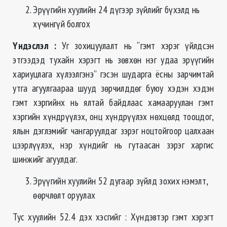
Эрүүгийн хуулийн 24 дүгээр зүйлийг бүхэлд нь
хүчингүй болгох
Үндэслэл
:
Уг зохицуулалт нь “гэмт хэрэг үйлдсэн
этгээдэд тухайн хэрэгт нь зөвхөн нэг удаа эрүүгийн
хариуцлага хүлээлгэнэ” гэсэн шударга ёсны зарчимтай
утга агуулгаараа шууд зөрчилддөг буюу хэдэн хэдэн
гэмт хэргийнх нь ялтай байдлаас хамааруулан гэмт
хэргийн хүндрүүлэх, онц хүндрүүлэх нөхцөлд тооцдог,
ялын дэглэмийг чангаруулдаг зэрэг ноцтойгоор цалхаан
цээрлүүлэх, нэр хүндийг нь гутаасан зэрэг харгис
шинжийг агуулдаг.
Эрүүгийн хуулийн 52 дугаар зүйлд зохих нэмэлт,
өөрчлөлт оруулах
Тус хуулийн 52.4 дэх хэсгийг : Хүндэвтэр гэмт хэрэгт