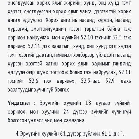
оногдуулсан хорих ялыг жирийн, хүнд, онц хүнд гэмт
хэрэгт оногдуулсан хорих ялыг чанга дэглэмтэй хорих
ангид эдлүүлнэ. Хорих анги нь насанд хүрсэн, насанд
хүрээгүй, эмэгтэйчүүдийн гэсэн төрөлтэй байна гэж
өөрчлөн найруулах, мөн хуулийн 52.10 гэснийг 52.5 гэж
өөрчлөх, 52.11 дэх заалтыг : хүнд, онц хүнд хэд хэдэн
гэмт хэргийг давтан, нийлмэл хэлбэрээр үйлдсэн насанд
хүрсэн эрэгтэй ялтны хорих ялын заримыг гянданд
эдлүүлэхээр шүүх тогтоож болно гэж найруулах, 52.11
гэснийг 52.6 гэж өөрчлөх, 52.5-аас 52.9 дахь
заалтуудыг хүчингүй болгох
Үндэслэл
:
Эрүүгийн хуулийн 18 дугаар зүйлийг
өөрчлөх, мөн хуулийн 24 дүгээр зүйлийг хүчингүй
болгосон үндэсл энд мөн хамаарна.
Эрүүгийн хуулийн 61 дүгээр зүйлийн 61.1-д : “…