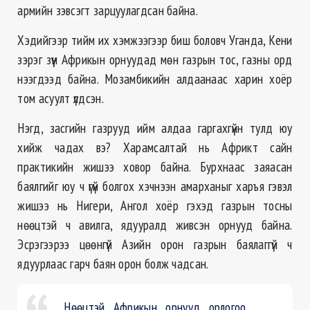
армийн зэвсэгт зарцуулагдсан байна.
Хэдийгээр тийм их хэмжээгээр биш боловч Уганда, Кени
зэрэг зүүн Африкын орнуудад мөн газрын тос, газны орд
нээгдээд байна. Мозамбикийн алдаанаас харин хоёр
том асуулт үлдсэн.
Нэгд, засгийн газрууд ийм алдаа гаргахгүйн тулд юу
хийж чадах вэ? Харамсалтай нь Африкт сайн
практикийн жишээ ховор байна. Бурхнаас заяасан
баялгийг юу ч үгүй болгох хэчнээн амарханыг харъя гэвэл
жишээ нь Нигери, Ангол хоёр гэхэд газрын тосны
нөөцтэй ч авилга, ядууралд живсэн орнууд байна.
Эсрэгээрээ цөөнгүй Азийн орон газрын баялаггүй ч
ядуурлаас гарч баян орон болж чадсан.
Нөөцтэй Африкын орнууд орлогоо