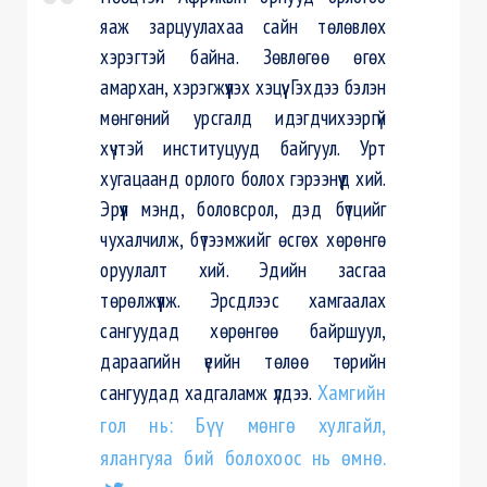
яаж зарцуулахаа сайн төлөвлөх
хэрэгтэй байна. Зөвлөгөө өгөх
амархан, хэрэгжүүлэх хэцүү. Гэхдээ бэлэн
мөнгөний урсгалд идэгдчихээргүй
хүчтэй институцууд байгуул. Урт
хугацаанд орлого болох гэрээнүүд хий.
Эрүүл мэнд, боловсрол, дэд бүтцийг
чухалчилж, бүтээмжийг өсгөх хөрөнгө
оруулалт хий. Эдийн засгаа
төрөлжүүлж. Эрсдлээс хамгаалах
сангуудад хөрөнгөө байршуул,
дараагийн үеийн төлөө төрийн
сангуудад хадгаламж үлдээ.
Хамгийн
гол нь: Бүү мөнгө хулгайл,
ялангуяа бий болохоос нь өмнө.