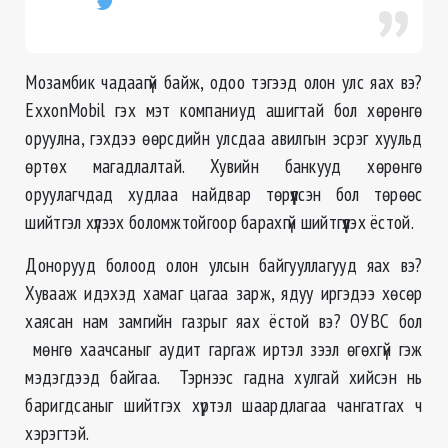
Мозамбик чадаагүй байж, одоо тэгээд олон улс яах вэ?
ExxonMobil гэх мэт компаниуд ашигтай бол хөрөнгө
оруулна, гэхдээ өөрсдийн улсдаа авилгын эсрэг хуульд
өртөх магадлалтай. Хувийн банкууд хөрөнгө
оруулагчдад худлаа найдвар төрүүлсэн бол төрөөс
шийтгэл хүлээх боломжтойгоор барахгүй шийтгүүлэх ёстой.
Донорууд болоод олон улсын байгууллагууд яах вэ?
Хувааж идэхэд хамаг цагаа зарж, ядуу иргэдээ хөсөр
хаясан нам замгийн газрыг яах ёстой вэ? ОУВС бол
мөнгө хаачсаныг аудит гаргаж иртэл зээл өгөхгүй гэж
мэдэгдээд байгаа. Тэрнээс гадна хулгай хийсэн нь
баригдсаныг шийтгэх хүртэл шаардлагаа чангатгах ч
хэрэгтэй.