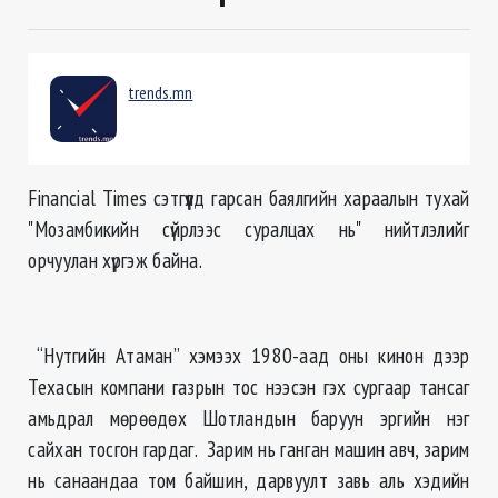
trends.mn
Financial Times сэтгүүлд гарсан баялгийн хараалын тухай
"Мозамбикийн сүйрлээс суралцах нь" нийтлэлийг
орчуулан хүргэж байна.
“Нутгийн Атаман” хэмээх 1980-аад оны кинон дээр
Техасын компани газрын тос нээсэн гэх сургаар тансаг
амьдрал мөрөөдөх Шотландын баруун эргийн нэг
сайхан тосгон гардаг. Зарим нь ганган машин авч, зарим
нь санаандаа том байшин, дарвуулт завь аль хэдийн