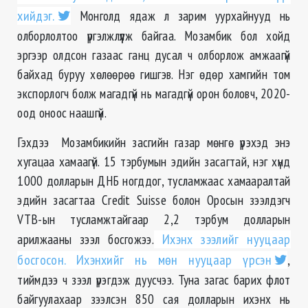
хийдэг.
Монголд ядаж л зарим уурхайнууд нь
олборлолтоо үргэлжлүүлж байгаа. Мозамбик бол хойд
эргээр олдсон газаас ганц дусал ч олборлож амжаагүй
байхад буруу хөлөөрөө гишгэв. Нэг өдөр хамгийн том
экспорлогч болж магадгүй нь магадгүй орон боловч, 2020-
оод оноос наашгүй.
Гэхдээ Мозамбикийн засгийн газар мөнгө үрэхэд энэ
хугацаа хамаагүй. 15 тэрбумын эдийн засагтай, нэг хүнд
1000 долларын ДНБ ногддог, тусламжаас хамааралтай
эдийн засагтаа Credit Suisse болон Оросын зээлдэгч
VTB-ын тусламжтайгаар 2,2 тэрбум долларын
арилжааны зээл босгожээ.
Ихэнх зээлийг нууцаар
босгосон. Ихэнхийг нь мөн нууцаар үрсэн
,
тиймдээ ч зээл үрэгдэж дуусчээ. Туна загас барих флот
байгуулахаар зээлсэн 850 сая долларын ихэнх нь