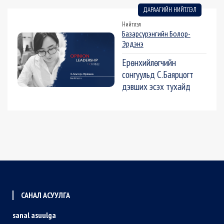
ДАРААГИЙН НИЙТЛЭЛ
Нийтлэл
Базарсүрэнгийн Болор-
Эрдэнэ
Ерөнхийлөгчийн
сонгуульд С.Баярцогт
дэвших эсэх тухайд
САНАЛ АСУУЛГА
sanal asuulga