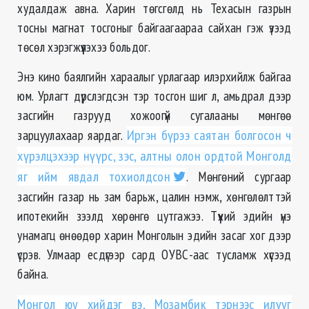
худалдаж авна. Харин төгсгөлд нь Техасын газрын
тосны магнат тосгоныг байгаагаараа сайхан гэж үзээд
төсөл хэрэгжүүлэхээ больдог.
Энэ кино баялгийн хараалыг урлагаар илэрхийлж байгаа
юм. Урлагт дүрслэгдсэн тэр тосгон шиг л, амьдрал дээр
засгийн газрууд хожоогүй сугалааны мөнгөө
зарцуулахаар яардаг.
Иргэн бүрээ саятан болгосон ч
хүрэлцэхээр нүүрс, зэс, алтны олон ордтой Монголд
яг ийм явдал тохиолдсон
. Мөнгөний сургаар
засгийн газар нь зам барьж, цалин нэмж, хөнгөлөлттэй
ипотекийн зээлд хөрөнгө цутгажээ. Түүхий эдийн үнэ
унамагц өнөөдөр харин Монголын эдийн засаг хог дээр
үсрэв. Улмаар есдүгээр сард ОУВС-аас тусламж хүсээд
байна.
Монгол юу хийдэг вэ, Мозамбик тэрнээс илүүг