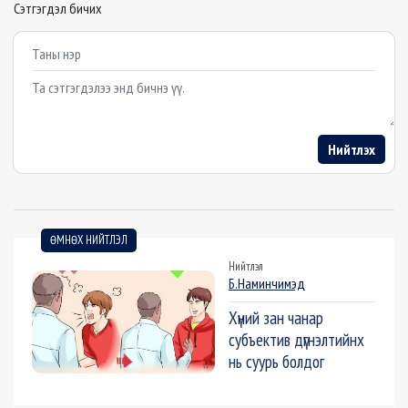
Сэтгэгдэл бичих
Example textarea
Нийтлэх
ӨМНӨХ НИЙТЛЭЛ
Нийтлэл
Б.Наминчимэд
Хүний зан чанар
субъектив дүгнэлтийнх
нь суурь болдог