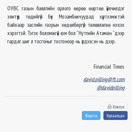
ОУВС газын баялгийн орлого өөрөө өөртөө үйлчилдэг
элитүүд төдийгүй бүх Мозамбикчуудад хүртээмжтэй
байхаар засгийн газрын хөдөлбөргүй төлөвлөгөө нэхэх
хэрэгтэй. Тэгэх боломжгүй юм бол “Нутгийн Атаман ”дээр
гардаг шиг л тосгоныг тосгоноор нь үлдээсэн нь дээр.
Financial Times
david.pilling@ft.com
@davidpilling
Хэвлэх
Жиргэх
Хуваалцах