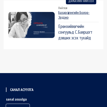
ДАРААГИЙН НИЙТЛЭЛ
Нийтлэл
Базарсүрэнгийн Болор-
Эрдэнэ
Ерөнхийлөгчийн
сонгуульд С.Баярцогт
дэвших эсэх тухайд
САНАЛ АСУУЛГА
sanal asuulga