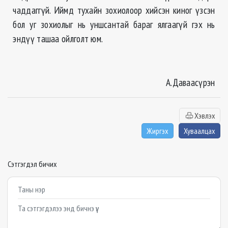
чаддаггүй. Иймд тухайн зохиолоор хийсэн киног үзсэн
бол уг зохиолыг нь уншсантай бараг ялгаагүй гэх нь
эндүү ташаа ойлголт юм.
А.Даваасүрэн
Хэвлэх
Жиргэх
Хуваалцах
Сэтгэгдэл бичих
Example textarea