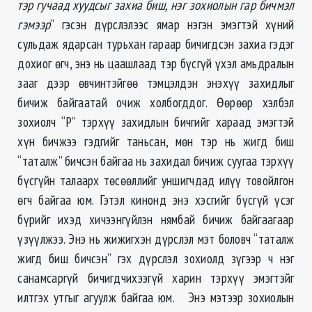
тэр гучаад хуудсыг захиа биш, нэг зохиолын гар бичмэл
гэмээр
” гэсэн дүрслэлээс ямар нэгэн эмэгтэй хүний
сульдаж ядарсан турьхан гараар бичигдсэн захиа гэдэг
дохиог өгч, энэ нь цаашлаад тэр бүсгүй үхэл амьдралын
зааг дээр өвчинтэйгөө тэмцэлдэн энэхүү захидлыг
бичиж байгаатай очиж холбогддог. Өөрөөр хэлбэл
зохиолч “Р” тэрхүү захидлын бичгийг хараад эмэгтэй
хүн бичжээ гэдгийг таньсан, мөн тэр нь жигд биш
“таталж” бичсэн байгаа нь захидал бичиж суугаа тэрхүү
бүсгүйн талаарх төсөөллийг уншигчдад илүү товойлгон
өгч байгаа юм. Гэтэл кинонд энэ хэсгийг бүсгүй үсэг
бүрийг ихэд хичээнгүйлэн нямбай бичиж байгаагаар
үзүүлжээ. Энэ нь жижигхэн дүрслэл мэт боловч “таталж
жигд биш бичсэн” гэх дүрслэл зохиолд зүгээр ч нэг
санамсаргүй бичигдчихээгүй харин тэрхүү эмэгтэйг
илтгэх утгыг агуулж байгаа юм. Энэ мэтээр зохиолын