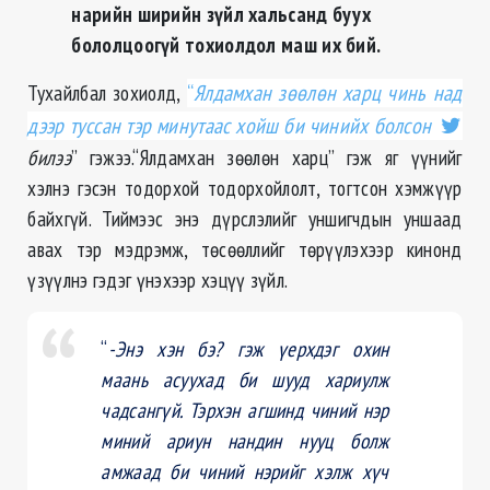
нарийн ширийн зүйл хальсанд буух
бололцоогүй тохиолдол маш их бий.
Тухайлбал зохиолд,
“
Ялдамхан зөөлөн харц чинь над
дээр туссан тэр минутаас хойш би чинийх болсон
билээ
” гэжээ.“Ялдамхан зөөлөн харц” гэж яг үүнийг
хэлнэ гэсэн тодорхой тодорхойлолт, тогтсон хэмжүүр
байхгүй. Тиймээс энэ дүрслэлийг уншигчдын уншаад
авах тэр мэдрэмж, төсөөллийг төрүүлэхээр кинонд
үзүүлнэ гэдэг үнэхээр хэцүү зүйл.
“
-Энэ хэн бэ? гэж үерхдэг охин
маань асуухад би шууд хариулж
чадсангүй. Тэрхэн агшинд чиний нэр
миний ариун нандин нууц болж
амжаад би чиний нэрийг хэлж хүч