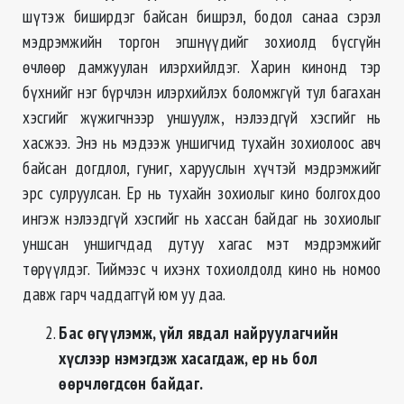
шүтэж биширдэг байсан бишрэл, бодол санаа сэрэл
мэдрэмжийн торгон эгшнүүдийг зохиолд бүсгүйн
өчлөөр дамжуулан илэрхийлдэг. Харин кинонд тэр
бүхнийг нэг бүрчлэн илэрхийлэх боломжгүй тул багахан
хэсгийг жүжигчнээр уншуулж, нэлээдгүй хэсгийг нь
хасжээ. Энэ нь мэдээж уншигчид тухайн зохиолоос авч
байсан догдлол, гуниг, харууслын хүчтэй мэдрэмжийг
эрс сулруулсан. Ер нь тухайн зохиолыг кино болгохдоо
ингэж нэлээдгүй хэсгийг нь хассан байдаг нь зохиолыг
уншсан уншигчдад дутуу хагас мэт мэдрэмжийг
төрүүлдэг. Тиймээс ч ихэнх тохиолдолд кино нь номоо
давж гарч чаддаггүй юм уу даа.
Бас өгүүлэмж, үйл явдал найруулагчийн
хүслээр нэмэгдэж хасагдаж, ер нь бол
өөрчлөгдсөн байдаг.