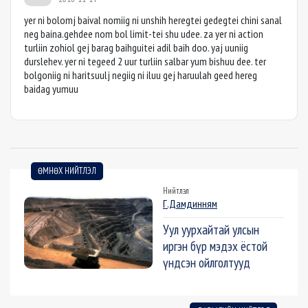
yer ni bolomj baival nomiig ni unshih heregtei gedegtei chini sanal
neg baina.gehdee nom bol limit-tei shu udee. za yer ni action
turliin zohiol gej barag baihguitei adil baih doo. yaj uuniig
durslehev. yer ni tegeed 2 uur turliin salbar yum bishuu dee. ter
bolgoniig ni haritsuulj negiig ni iluu gej haruulah geed hereg
baidag yumuu
ӨМНӨХ НИЙТЛЭЛ
Нийтлэл
Г.Дамдинням
Уул уурхайтай улсын
иргэн бүр мэдэх ёстой
үндсэн ойлголтууд