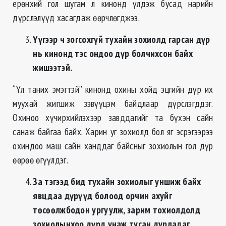
ерөнхий гол шугам л кинонд үлдэж бусад нарийн
дүрслэлүүд хасагдаж өөрчлөгджээ.
Үүгээр ч зогсохгүй тухайн зохиолд гарсан дүр
нь кинонд тэс ондоо дүр болчихсон байх
жишээтэй.
“Үл таних эмэгтэй” кинонд охины хойд эцгийн дүр их
муухай жигшиж зэвүүцэм байдлаар дүрслэгддэг.
Охиноо хүчирхийлэхээр завддагийг та бүхэн сайн
санаж байгаа байх. Харин уг зохиолд бол яг эсрэгээрээ
охиндоо маш сайн ханддаг байсныг зохиолын гол дүр
өөрөө өгүүлдэг.
За тэгээд бид тухайн зохиолыг уншиж байх
явцдаа дүрүүд болоод орчин ахуйг
төсөөлжбодон ургуулж, зарим тохиолдолд
зохиолынхоо дүрд унаж тусан дурладаг.