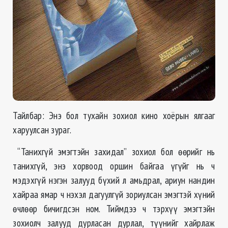
Тайлбар: Энэ бол тухайн зохиол кино хоёрын ялгааг
харуулсан зураг.
“Танихгүй эмэгтэйн захидал” зохиол бол өөрийг нь
танихгүй, энэ хорвоод оршин байгаа үгүйг нь ч
мэдэхгүй нэгэн залууд бүхий л амьдрал, ариун нандин
хайраа ямар ч нэхэл дагуулгүй зориулсан эмэгтэй хүний
өчлөөр бичигдсэн ном. Тиймдээ ч тэрхүү эмэгтэйн
зохиолч залууд дурласан дурлал, түүнийг хайрлаж