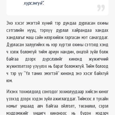
хүрсэнгүй”.
Энэ хэсэг эмэгтэй хүний тэр дундаа дурласан охины
сэтгэлийн нууц, тэрхүү дурлал хайрандаа хандах
хандлагыг маш сайн илэрхийлж гаргасан мэт санагддаг.
Дурласан залуугийнх нь нэр хүртэл охины сэтгэлд хэнд
ч хэлж боломгүй тийм ариун нандин, онцгой зүйл болж
байгаа дээрх дүрслэлийг кинонд жүжигчний
жүжиглэлтээр үзүүлэх нь бараг боломжгүй. Тийм болоод
ч тэр үү “Үл таних эмэгтэй” кинонд энэ хэсэг байхгүй
юм.
Ихэнх тохиолдолд сонгодог зохиолуудаар хийсэн киног
үзэхэд дээрх хэдэн зүйл ажиглагддаг. Тиймээс л тухайн
номыг уншаад авч байгаа ойлголт, төсөөлөл, сэрэл
мэдрэмжийг уншигч киноноос нь бүрэн мэдэрч