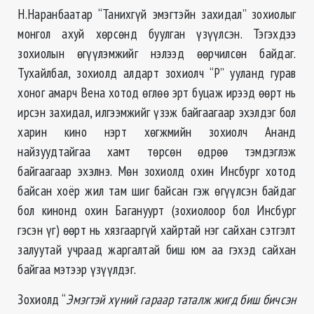
Н.Наранбаатар “Танихгүй эмэгтэйн захидал” зохиолыг
монгол ахуй хөрсөнд буулган үзүүлсэн. Тэгэхдээ
зохиолын өгүүлэмжийг нэлээд өөрчилсөн байдаг.
Тухайлбал, зохиолд алдарт зохиолч “Р” ууланд гурав
хоног амарч Вена хотод өглөө эрт буцаж ирээд өөрт нь
ирсэн захидал, илгээмжийг үзэж байгаагаар эхэлдэг бол
харин кино нэрт хөгжмийн зохиолч Ананд
найзуудтайгаа хамт төрсөн өдрөө тэмдэглэж
байгаагаар эхэлнэ. Мөн зохиолд охин Инсбург хотод
байсан хоёр жил там шиг байсан гэж өгүүлсэн байдаг
бол кинонд охин Багануурт (зохиолоор бол Инсбург
гэсэн үг) өөрт нь хязгааргүй хайртай нэг сайхан сэтгэлт
залуутай учраад жаргалтай биш юм аа гэхэд сайхан
байгаа мэтээр үзүүлдэг.
Зохиолд “
Эмэгтэй хүний гараар таталж жигд биш бичсэн