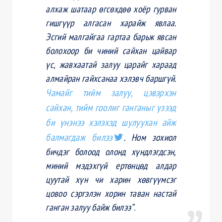
алхаж шатаар өгсөхдөө хоёр гурван
гишгүүр алгасан харайж явлаа.
Эсгий малгайгаа гартаа барьж явсан
болохоор би чиний сайхан цайвар
үс, жавхаатай залуу царайг хараад
алмайран гайхсанаа хэлэвч баршгүй.
Чамайг тийм залуу, цэвэрхэн
сайхан, тийм гоолиг ганганыг үзээд
би үнэнээ хэлэхэд шулуухан айж
балмагдаж билээ
. Ном зохиол
бичдэг болоод олонд хүндлэгдсэн,
миний мэдэхгүй ертөнцөд алдар
цуутай хүн чи харин хөвгүүмсэг
цовоо сэргэлэн хорин таван настай
ганган залуу байж билээ”
.