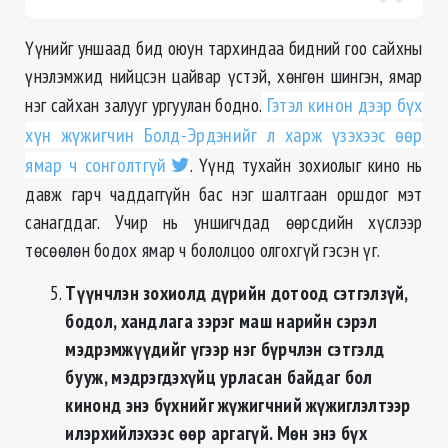
Үүнийг уншаад бид оюун тархиндаа бидний гоо сайхны
үнэлэмжид нийцсэн цайвар үстэй, хөнгөн шингэн, ямар
нэг сайхан залууг ургуулан бодно.
Гэтэл кинон дээр бүх
хүн жүжигчин Болд-Эрдэнийг л харж үзэхээс өөр
ямар ч сонголтгүй
. Үүнд тухайн зохиолыг кино нь
давж гарч чаддаггүйн бас нэг шалтгаан оршдог мэт
санагддаг. Учир нь уншигчдад өөрсдийн хүслээр
төсөөлөн бодох ямар ч бололцоо олгохгүй гэсэн үг.
Түүнчлэн зохиолд дүрийн дотоод сэтгэлзүй,
бодол, хандлага зэрэг маш нарийн сэрэл
мэдрэмжүүдийг үгээр нэг бүрчлэн сэтгэлд
бууж, мэдрэгдэхүйц урласан байдаг бол
кинонд энэ бүхнийг жүжигчний жүжиглэлтээр
илэрхийлэхээс өөр аргагүй. Мөн энэ бүх