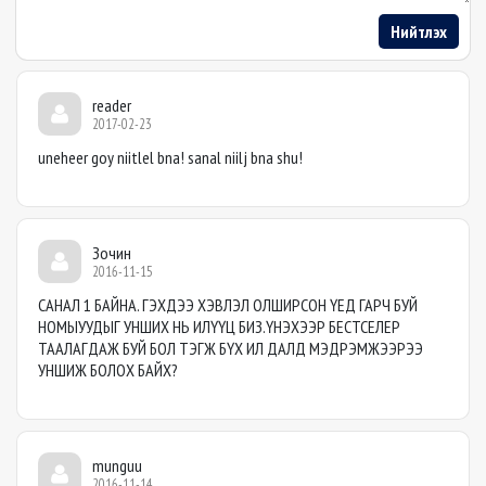
Нийтлэх
reader
2017-02-23
uneheer goy niitlel bna! sanal niilj bna shu!
Зочин
2016-11-15
САНАЛ 1 БАЙНА. ГЭХДЭЭ ХЭВЛЭЛ ОЛШИРСОН ҮЕД ГАРЧ БУЙ
НОМЫУУДЫГ УНШИХ НЬ ИЛҮҮЦ БИЗ.ҮНЭХЭЭР БЕСТСЕЛЕР
ТААЛАГДАЖ БУЙ БОЛ ТЭГЖ БҮХ ИЛ ДАЛД МЭДРЭМЖЭЭРЭЭ
УНШИЖ БОЛОХ БАЙХ?
munguu
2016-11-14