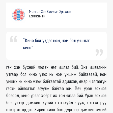
Монгол Хэл Соёлын Хүрээлэн
Коммюнити
“Кино бол үздэг ном, ном бол уншдаг
кино”
гэх хэн бүхний мэдэх нэг ишлэл бий. Энэ ишлэлийн
утгаар бол кино үзэх нь ном уншиж байгаатай, ном
унших нь кино үзэж байгаатай адилхан, ямар ч ялгаагүй
гэсэн ойлголтыг агуулж байгаа юм. Гэвч уран зохиол
болоод, кино урлаг хоёрт их том ялгаа бий. Уран зохиол
бол үгээр дамжин хүний сэтгэхүйд бууж, сэтгэл рүү
нэвтрэн ордог. Харин кино бол дүрсээр дамжин хүний