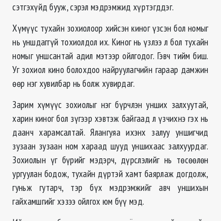
сэтгэхүйд бууж, сэрэл мэдрэмжид хүртэгддэг.
Хүмүүс тухайн зохиолоор хийсэн киног үзсэн бол номыг
нь уншдаггүй тохиолдол их. Киног нь үзлээ л бол тухайн
номыг уншсантай адил мэтээр ойлгодог. Гэвч тийм биш.
Уг зохиол кино болохдоо найруулагчийн гараар дамжин
өөр нэг хувилбар нь болж хувирдаг.
Зарим хүмүүс зохиолыг нэг бүрчлэн унших залхуутай,
харин киног бол зүгээр хэвтэж байгаад л үзчихнэ гэх нь
даанч харамсалтай. Ялангуяа ихэнх залуу уншигчид
зузаан зузаан ном хараад шууд уншихаас залхуурдаг.
Зохиолын үг бүрийг мэдэрч, дүрслэлийг нь төсөөлөн
ургуулан бодож, тухайн дүртэй хамт баярлаж догдолж,
гуньж гутарч, тэр бүх мэдрэмжийг авч уншихын
гайхамшгийг хэзээ ойлгох юм бүү мэд.