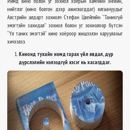
Иймд кино болон уг зохиол хоёрын хамгийн энгийн,
нийтлэг (кино болгон дээр ажиглагддаг) ялгаануудыг
Австрийн алдарт зохиолч Стефан Цвейгийн “Танихгүй
эмэгтэйн захидал” зохиол болон уг зохиолоор бүтсэн
“Үл таних эмэгтэй” кино хоёроор жишээлэн харуулахыг
хичээлээ.
Кинонд тухайн номд гарах үйл явдал, дүр
дүрслэлийн нэлээдгүй хэсэг нь хасагддаг.