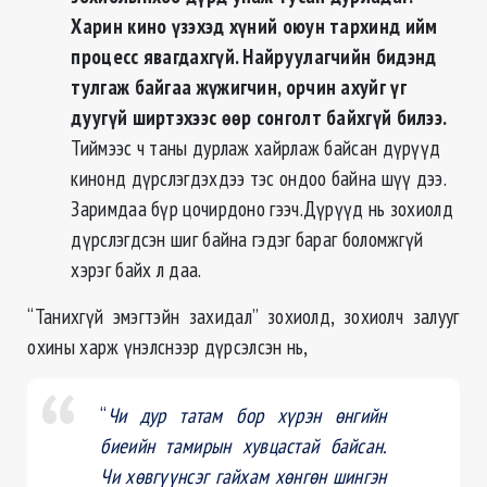
Харин кино үзэхэд хүний оюун тархинд ийм
процесс явагдахгүй. Найруулагчийн бидэнд
тулгаж байгаа жүжигчин, орчин ахуйг үг
дуугүй ширтэхээс өөр сонголт байхгүй билээ.
Тиймээс ч таны дурлаж хайрлаж байсан дүрүүд
кинонд дүрслэгдэхдээ тэс ондоо байна шүү дээ.
Заримдаа бүр цочирдоно гээч.Дүрүүд нь зохиолд
дүрслэгдсэн шиг байна гэдэг бараг боломжгүй
хэрэг байх л даа.
“Танихгүй эмэгтэйн захидал” зохиолд, зохиолч залууг
охины харж үнэлснээр дүрсэлсэн нь,
“
Чи дур татам бор хүрэн өнгийн
биеийн тамирын хувцастай байсан.
Чи хөвгүүнсэг гайхам хөнгөн шингэн