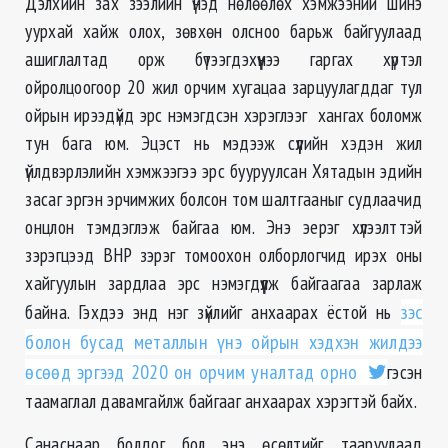
Дэлхийн зах зээлийн үнэд нөлөөлөх хэмжээний шинэ
уурхай хайж олох, зөвхөн олсноо барьж байгуулаад
ашиглалтад орж бүтээгдэхүүнээ гаргах хүртэл
ойролцоогоор 20 жил орчим хугацаа зарцуулагддаг тул
ойрын ирээдүйд эрс нэмэгдсэн хэрэглээг хангах боломж
тун бага юм. Эцэст нь мэдээж сүүлийн хэдэн жил
үйлдвэрлэлийн хэмжээгээ эрс бууруулсан Хятадын эдийн
засаг эргэн эрчимжих болсон том шалтгааныг судлаачид
онцлон тэмдэглэж байгаа юм. Энэ эерэг хүлээлттэй
зэрэгцээд BHP зэрэг томоохон олборлогчид ирэх оны
хайгуулын зардлаа эрс нэмэгдүүлж байгаагаа зарлаж
байна. Гэхдээ энд нэг зүйлийг анхаарах ёстой нь
зэс
болон бусад металлын үнэ ойрын хэдхэн жилдээ
өсөөд эргээд 2020 он орчим уналтад орно
гэсэн
таамаглал давамгайлж байгааг анхаарах хэрэгтэй байх.
Санаснаар болдог бол энэ өсөлтийг тааруулаад