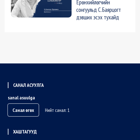
Ерөнхийлөгчийн
сонгуульд С.Баярцогт
дэвших эсэх тухайд
САНАЛ АСУУЛГА
sanal asuulga
Санал өгөх
Нийт санал: 1
ХАШТАГУУД