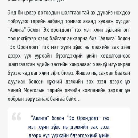
Энд би цэвэр дотоодын шалтгаантай ах дүү, найз нөхдөө
тойруулж тѳрийн албанд томилж аваад хувааж хусдаг
“Aвлига” болон “Эх орондолт” гэх мэт хүчин зүйлсийг огт
тооцохгүйгээр хэлж байгааг анхаарна биз. “Авлига” болон
“Эх Орондолт” гэх мэт хүчин зүйлс нь дэлхийн зах зээл
дээрх уул уурхайн бүтээгдэхүүний үнийн хөдөлгөөнөөс
шалтгаалсан эдийн засгийн хямралаас хавьгүй илүү хямрал
бүтээж чаддаг хүчин зүйлс билээ. Жишээ нь, саяхан баахан
дуулиан болсон нүүрсний дэлхийн зах зээл дээрх үнэ
манай Монголын төрийн өмчийн компанийн зардаг үнэ
хоёрын зөрүүг санаж байгаа байх…
“Авлига” болон “Эх Орондолт” гэх
мэт хүчин зүйлс нь дэлхийн зах зээл
дээрх уул уурхайн бүтээгдэхүүний үнийн