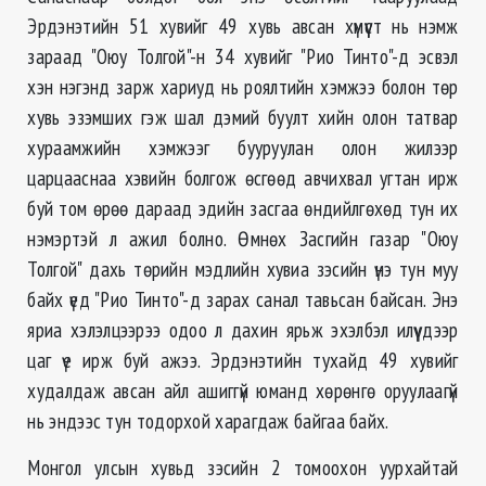
Эрдэнэтийн 51 хувийг 49 хувь авсан хүмүүст нь нэмж
зараад "Оюу Толгой"-н 34 хувийг "Рио Тинто"-д эсвэл
хэн нэгэнд зарж хариуд нь роялтийн хэмжээ болон төр
хувь эзэмших гэж шал дэмий буулт хийн олон татвар
хураамжийн хэмжээг бууруулан олон жилээр
царцааснаа хэвийн болгож өсгөөд авчихвал угтан ирж
буй том өрөө дараад эдийн засгаа өндийлгөхөд тун их
нэмэртэй л ажил болно. Ѳмнѳх Засгийн газар "Оюу
Толгой" дахь тѳрийн мэдлийн хувиа зэсийн үнэ тун муу
байх үед "Рио Тинто"-д зарах санал тавьсан байсан. Энэ
яриа хэлэлцээрээ одоо л дахин ярьж эхэлбэл илүү дээр
цаг үе ирж буй ажээ. Эрдэнэтийн тухайд 49 хувийг
худалдаж авсан айл ашиггүй юманд хөрөнгө оруулаагүй
нь эндээс тун тодорхой харагдаж байгаа байх.
Монгол улсын хувьд зэсийн 2 томоохон уурхайтай