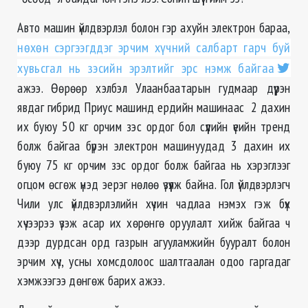
Авто машин үйлдвэрлэл болон гэр ахуйн электрон бараа,
нөхөн сэргээгддэг эрчим хүчний салбарт гарч буй
хувьсгал нь зэсийн эрэлтийг эрс нэмж байгаа
ажээ. Өөрөөр хэлбэл Улаанбаатарын гудмаар дүүрэн
явдаг гибрид Приус машинд ердийн машинаас 2 дахин
их буюу 50 кг орчим зэс ордог бол сүүлийн үеийн тренд
болж байгаа бүрэн электрон машинуудад 3 дахин их
буюу 75 кг орчим зэс ордог болж байгаа нь хэрэглээг
огцом өсгөж үнэд эерэг нөлөө үзүүлж байна. Гол үйлдвэрлэгч
Чили улс үйлдвэрлэлийн хүчин чадлаа нэмэх гэж бүх
хүчээрээ үзэж асар их хѳрѳнгѳ оруулалт хийж байгаа ч
дээр дурдсан орд газрын агууламжийн бууралт болон
эрчим хүч, усны хомсдолоос шалтгаалан одоо гаргадаг
хэмжээгээ дөнгөж барих ажээ.