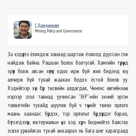
Г.Дамдинням
Mining Policy and Governance
За хэдүүлээ ёолкдож ханаад шартаж ёолоод дууссан гэж
найдаж байна. Рашаан болох болтугай. Хамгийн түрүүнд
эрүүл болж авсан хүмүүс одоо ирж буй жил бидэнд юу
авчирж буй тухай жаахан бодох ёстой болов уу.
Хэдийгээр хүн бүр төсвийн алдагдал, Чингис өвгийнхөө
нэрээр зээл тавиад уучихсан “ӨР”-ийн эхний эргэн
төлөлтийн тухайд шуугиж буй ч түүнийг төлөх орлого
маань хаанаас бүрдэх, тэр орлогыг бүрдүүлдэг бараа,
бүтээгдэхүүн, материалын үнэ хэд хүрч биднийгээ баясгах
эсвэл урвайлгах тухай анхаарах нь бага шиг харагдаад