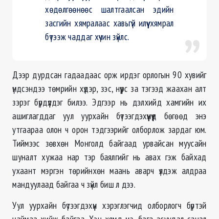
хөдөлгөөнөөс шалтгаалсан эдийн
засгийн хямралаас хавьгүй илүү хямрал
бүтээж чаддаг хүчин зүйлс.
Дээр дурдсан гадаадаас орж ирдэг орлогын 90 хувийг
үндсэндээ тѳмрийн хүдэр, зэс, нүүрс за тэгээд жаахан алт
зэрэг бүрдүүлдэг билээ. Эдгээр нь дэлхийд хамгийн их
ашиглагддаг уул уурхайн бүтээгдэхүүнүүд бөгөөд энэ
утгаараа олон ч орон тэдгээрийг олборлож зардаг юм.
Тиймээс зөвхөн Монголд байгаад урвайсан муусайн
шуналт хужаа нар тэр баялгийг нь авах гэж байхад
ухаант мэргэн төрийнхөн маань аварч үлдэж алдраа
мандуулаад байгаа ч зүйл биш л дээ.
Уул уурхайн бүтээгдэхүүн хэрэглэгчид олборлогч бүртэй
наймаа хийж байгаа. Хэн хямд үнэ, бага асуудал санал