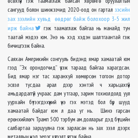
өсөхгүй гэж таамаглаж байсан хөрөнгө оруулалтын
сангууд болон шинжээчид 2020-оод он гартал
зэсийн
зах зээлийн хувьд өөдрөг байж болохоор 3-5 жил
ирж байна
гэж таамаглаж байгаа нь манайд тун
таатай мэдээ юм. Энэ нь хэд хэдэн шалтгаантай гэж
бичицгээж байна.
Саяхан Америкийн сонгууль бидэнд ямар хамаатай юм
гээд “Эх орондогчид” үзэж тараад байгаа харагдсан.
Бид ямар нэг тас харанхуй хөмөрсөн тогоон дотор
эсвэл тусдаа арал дээр хэнтэй ч харьцахгүй
амьдардаггүй учраас дам утгаар, зарим тохиолдолд уул
уурхайн бүтээгдэхүүний үнэ гэх мэтэд бол бүр шууд
хамаатай байдаг юм л даа уг нь. Шинэ гарсан
ерөнхийлөгч Трамп 500 тэрбум ам.долларыг дэд бүтцийн
салбартаа зарцуулна гэж зарласан нь зах зээл дээрх
металлын үнэд эерэг хүлээлт үүсгэж байна.