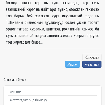
бөгөөд эндээ төр нь хувь эзэмшдэг, төр хувь
эзэмшсэний хэрэг нь нийт ард түмэнд өгөөжтэй гэхээсээ
тѳр барьж буй хэсэгхэн хүмүүст илүү ашигтай гэдэг нь
“Шахааны бизнес”-ын дуулианууд болон улсын төсөвт
ордог татвар хураамж, шимтгэл, роялтигийн хэмжээ ба
хувь эзэмшсэний ногдол ашгийн хэмжээ хоёрын зөрүүгээс
тод харагддаг билээ...
Хэвлэх
Жиргэх
Хуваалцах
Сэтгэгдэл бичих
Example textarea