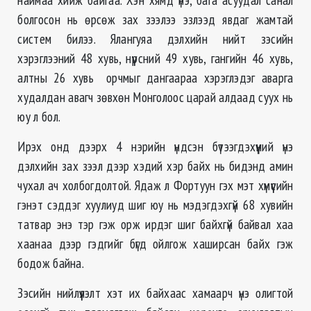
болгосон нь өрсөж зах зээлээ эзлээд явдаг жамтай
систем билээ. Ялангуяа дэлхийн нийт зэсийн
хэрэглээний 48 хувь, нүүрсний 49 хувь, гангийн 46 хувь,
алтны 26 хувь орчмыг дангаараа хэрэглэдэг аварга
худалдан авагч зөвхөн Монголоос царай алдаад суух нь
юу л бол.
Ирэх онд дээрх 4 нэрийн үндсэн бүтээгдэхүүний үнэ
дэлхийн зах зээл дээр хэдий хэр байх нь бидэнд амин
чухал ач холбогдолтой. Ядаж л Фортуун гэх мэт хүмүүсийн
гэнэт сэддэг хуулиуд шиг юу нь мэдэгдэхгүй 68 хувийн
татвар энэ тэр гэж орж ирдэг шиг байхгүй байвал хаа
хаанаа дээр гэдгийг бүгд ойлгож хаширсан байх гэж
бодож байна.
Зэсийн нийлүүлэлт хэт их байхаас хамаарч үнэ олигтой