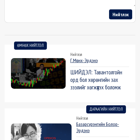
Нийтлэх
ӨМНӨХ НИЙТЛЭЛ
Нийтлэл
Г.Мөнх-Эрдэнэ
ШИЙДЭЛ: Тавантолгойн
орд бол хөрөнгийн зах
зээлийг хөгжүүлэх боломж
ДАРААГИЙН НИЙТЛЭЛ
Нийтлэл
Базарсүрэнгийн Болор-
Эрдэнэ