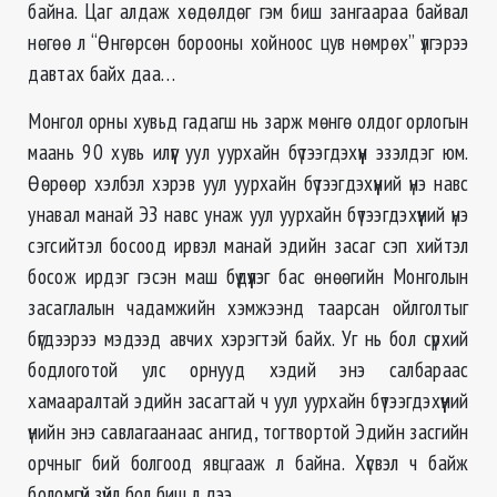
байна. Цаг алдаж хөдөлдөг гэм биш зангаараа байвал
нөгөө л “Өнгөрсөн борооны хойноос цув нөмрөх” үлгэрээ
давтах байх даа…
Монгол орны хувьд гадагш нь зарж мөнгө олдог орлогын
маань 90 хувь илүүг уул уурхайн бүтээгдэхүүн эзэлдэг юм.
Өөрөөр хэлбэл хэрэв уул уурхайн бүтээгдэхүүний үнэ навс
унавал манай ЭЗ навс унаж уул уурхайн бүтээгдэхүүний үнэ
сэгсийтэл босоод ирвэл манай эдийн засаг сэп хийтэл
босож ирдэг гэсэн маш бүдүүлэг бас өнөөгийн Монголын
засаглалын чадамжийн хэмжээнд таарсан ойлголтыг
бүгдээрээ мэдээд авчих хэрэгтэй байх. Уг нь бол сүрхий
бодлоготой улс орнууд хэдий энэ салбараас
хамааралтай эдийн засагтай ч уул уурхайн бүтээгдэхүүний
үнийн энэ савлагаанаас ангид, тогтвортой Эдийн засгийн
орчныг бий болгоод явцгааж л байна. Хүсвэл ч байж
боломгүй зүйл бол биш л дээ.