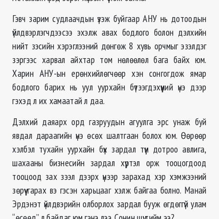
Гэвч зарим судлаачдын үзэж буйгаар АНУ нь дотоодын
үйлдвэрлэгчдээсээ эхэлж авах бодлого болон дэлхийн
нийт зэсийн хэрэглээний дөнгөж 8 хувь орчмыг эзэлдэг
зэргээс харвал айхтар том нѳлѳѳлѳл бага байх юм.
Харин АНУ-ын ерөнхийлөгчөөр хэн сонгогдож ямар
бодлого барих нь уул уурхайн бүтээгдэхүүний үнэ дээр
гэхэд л их хамаатай л даа.
Дэлхий даяарх орд газруудын агуулга эрс унаж буй
явдал дараагийн үнэ өсѳх шалтгаан болох юм. Өөрөөр
хэлбэл тухайн уурхайн бүх зардал түүн дотроо авлига,
шахааны бизнесийн зардал хүртэл орж тооцогдоод
тооцоод зах зээл дээрх үнээр зарахад хэр хэмжээний
зөрүү гарах вэ гэсэн харьцааг хэлж байгаа болно. Манай
Эрдэнэт үйлдвэрийн олборлох зардал бууж өгдөггүй улам
“өсөөд” л байдаг юм гэнэ лээ. Сонин шүү тийм ээ?