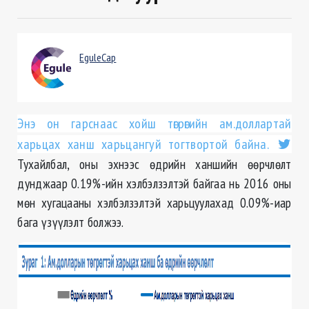
EguleCap
Энэ он гарснаас хойш төгрөгийн ам.доллартай
харьцах ханш харьцангуй тогтвортой байна.
Тухайлбал, оны эхнээс өдрийн ханшийн өөрчлөлт
дунджаар 0.19%-ийн хэлбэлзэлтэй байгаа нь 2016 оны
мөн хугацааны хэлбэлзэлтэй харьцуулахад 0.09%-иар
бага үзүүлэлт болжээ.