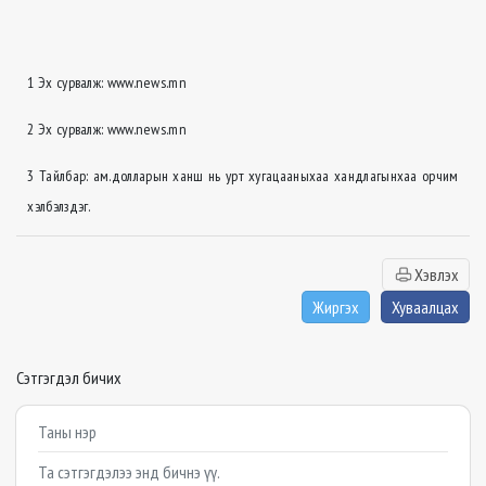
1 Эх сурвалж: www.news.mn
2 Эх сурвалж: www.news.mn
3 Тайлбар: ам.долларын ханш нь урт хугацааныхаа хандлагынхаа орчим
хэлбэлздэг.
Хэвлэх
Жиргэх
Хуваалцах
Сэтгэгдэл бичих
Example textarea