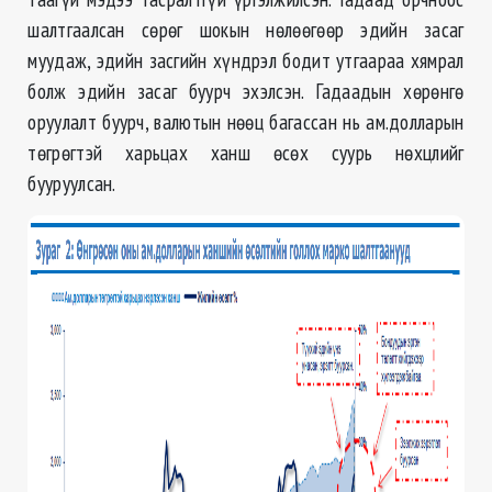
шалтгаалсан сөрөг шокын нөлөөгөөр эдийн засаг
муудаж, эдийн засгийн хүндрэл бодит утгаараа хямрал
болж эдийн засаг буурч эхэлсэн. Гадаадын хөрөнгө
оруулалт буурч, валютын нөөц багассан нь ам.долларын
төгрөгтэй харьцах ханш өсөх суурь нөхцлийг
бууруулсан.