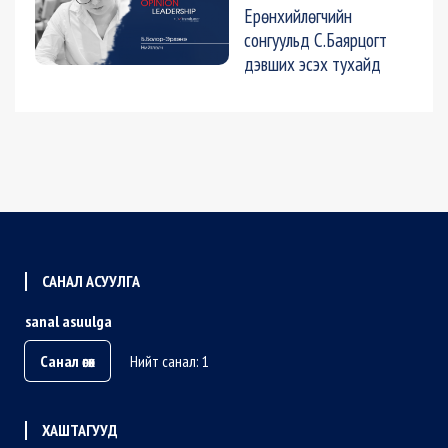
Ерөнхийлөгчийн
сонгуульд С.Баярцогт
дэвших эсэх тухайд
САНАЛ АСУУЛГА
sanal asuulga
Санал өгөх
Нийт санал: 1
ХАШТАГУУД