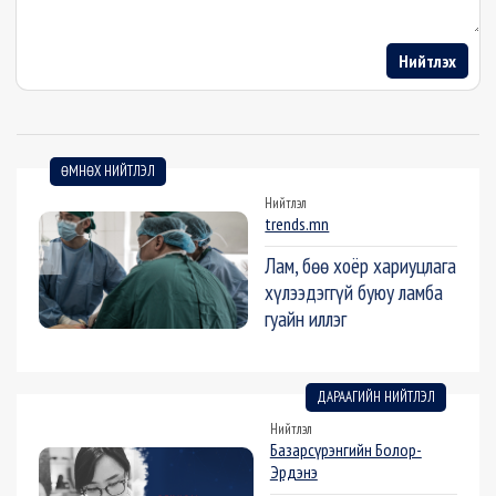
Нийтлэх
ӨМНӨХ НИЙТЛЭЛ
Нийтлэл
trends.mn
Лам, бөө хоёр хариуцлага
хүлээдэггүй буюу ламба
гуайн иллэг
ДАРААГИЙН НИЙТЛЭЛ
Нийтлэл
Базарсүрэнгийн Болор-
Эрдэнэ