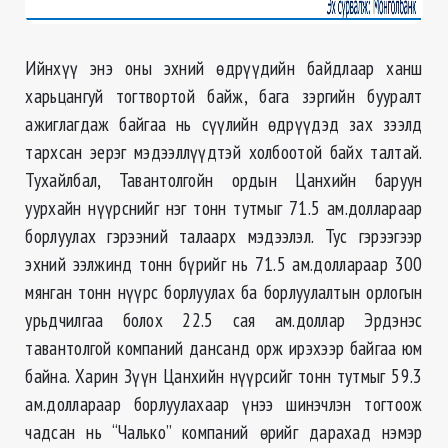
Ийнхүү энэ оны эхний өдрүүдийн байдлаар ханш
харьцангуй тогтвортой байж, бага зэргийн бууралт
ажиглагдаж байгаа нь сүүлийн өдрүүдэд зах зээлд
тархсан эерэг мэдээллүүдтэй холбоотой байх талтай.
Тухайлбал, Тавантолгойн ордын Цанхийн баруун
уурхайн нүүрснийг нэг тонн тутмыг 71.5 ам.доллараар
борлуулах гэрээний талаарх мэдээлэл. Тус гэрээгээр
эхний ээлжинд тонн бүрийг нь 71.5 ам.доллараар 300
мянган тонн нүүрс борлуулах ба борлуулалтын орлогын
урьдчилгаа болох 22.5 сая ам.доллар Эрдэнэс
тавантолгой компаний дансанд орж ирэхээр байгаа юм
байна. Харин Зүүн Цанхийн нүүрсийг тонн тутмыг 59.3
ам.доллараар борлуулахаар үнээ шинэчлэн тогтоож
чадсан нь “Чалько” компаний өрийг дарахад нэмэр