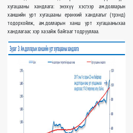
хугацааны хандлага: энэхүү хэсгээр ам.долларын
ханшийн урт хугацааны ерөнхий хандлагыг (трэнд)
тодорхойлж, ам.долларын ханш урт хугацааныхаа
хандлагаас хэр хазайж байгааг тодрууллаа.