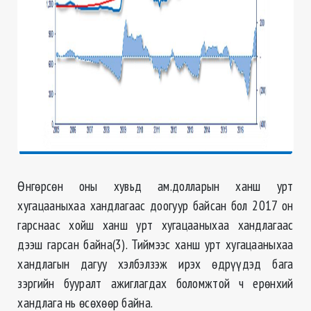
Өнгөрсөн оны хувьд ам.долларын ханш урт
хугацааныхаа хандлагаас доогуур байсан бол 2017 он
гарснаас хойш ханш урт хугацааныхаа хандлагаас
дээш гарсан байна(3). Тиймээс ханш урт хугацааныхаа
хандлагын дагуу хэлбэлзэж ирэх өдрүүдэд бага
зэргийн бууралт ажиглагдах боломжтой ч ерөнхий
хандлага нь өсөхөөр байна.