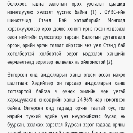
болохоос гадна валютын орох урсгалыг цаашид
нэмэгдүүлэх хүлээлт үүсгэж байна (1) . ОУВС-ийн
шинжээчид Стэнд Бай хөтөлбөрийг Монголд
хэрэгжүүлэхээр ирэх долоо хоногт ирнэ гэсэн мэдээлэл
олон нийтийн сүлжээгээр тарсан. Валютын дутагдалд
орсон, өрийн эргэн төлөлт ойртсон энэ үед Стэнд бай
хөтөлбөртэй холбоотой эерэг мэдээлэл ханшийн
өөрчлөлтөнд эерэгээр нөлөөлөх нь ойлгомжтой (2).
Өнгөрсөн онд ам.долларын ханш огцом өссөн макро
шалтгаан: Хэдийгээр он гарсаар ам.долларын ханш
тогтвортой байгаа ч өмнөх жилийн мөн үетэй
харьцуулахад өнөөдрийн ханш 24.96%-иар нэмэгдсэн
байна. Өнгөрсөн онд гадаад орчин таатай бус, гол
нэрийн түүхий эдийн үнэ нүүрснийхээс бусад нь
буурсан, зээлжих зэрэглэл буурсан зэрэг гадаад орчны
таагүй мэдээ тасралтгүй үргэлжилсэн. Гадаад орчноос