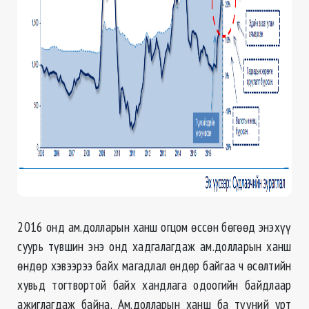
2016 онд ам.долларын ханш огцом өссөн бөгөөд энэхүү
суурь түвшин энэ онд хадгалагдаж ам.долларын ханш
өндөр хэвээрээ байх магадлал өндөр байгаа ч өсөлтийн
хувьд тогтвортой байх хандлага одоогийн байдлаар
ажиглагдаж байна. Ам.долларын ханш ба түүний урт